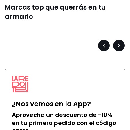
Marcas top que querrás en tu
armario
Converse
Précédent
Suiva
-
-
défiler
défile
à
à
gauche
droit
¿Nos vemos en la App?
Aprovecha un descuento de -10%
en tu primero pedido con el código