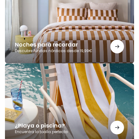
Noches para recordar
Descubre fundas nórdicas desde 19,99€
¿Playa
o
piscina?
¿Playa o piscina?
Encuentra la toalla perfecta