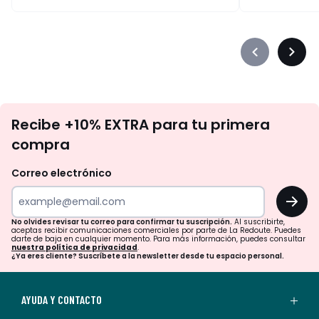
Précédent
Suiva
-
-
défiler
défile
à
à
No
gauche
droit
Recibe +10% EXTRA para tu primera
te
compra
olvides
revisar
Correo electrónico
tu
OK
correo
para
No olvides revisar tu correo para confirmar tu suscripción.
Al suscribirte,
aceptas recibir comunicaciones comerciales por parte de La Redoute. Puedes
confirmar
darte de baja en cualquier momento. Para más información, puedes consultar
nuestra política de privacidad
.
tu
¿Ya eres cliente? Suscríbete a la newsletter desde tu espacio personal.
suscripción.
Al
AYUDA Y CONTACTO
suscribirte,