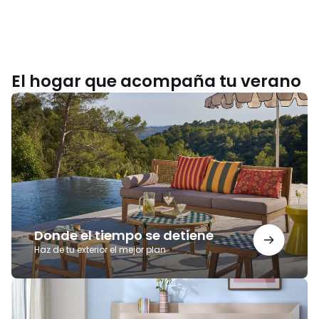
El hogar que acompaña tu verano
Donde
el
tiempo
se
detiene
Donde el tiempo se detiene
Haz de tu exterior el mejor plan
Noches
para
recordar