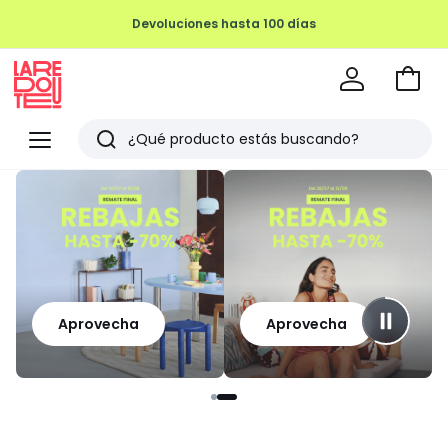
Devoluciones hasta 100 días
Ir
a
La
la
Redoute
Menu
Buscar
cesta
Últimos
artículos
vistos
Aprovecha
Aprovecha