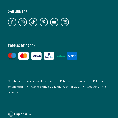
Para
más
24H JUNTOS
información,
puedes
consultar
nuestra
<2>política
FORMAS DE PAGO:
de
privacidad</2>.
Condiciones generales de venta
Politica de cookies
Politica de
privacidad
*Condiciones de la oferta en la web
Gestionar mis
cookies
España