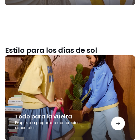
Estilo para los días de sol
Todo
para
la
vuelta
Todo para la vuelta
Empieza a prepararla con precios
especiales