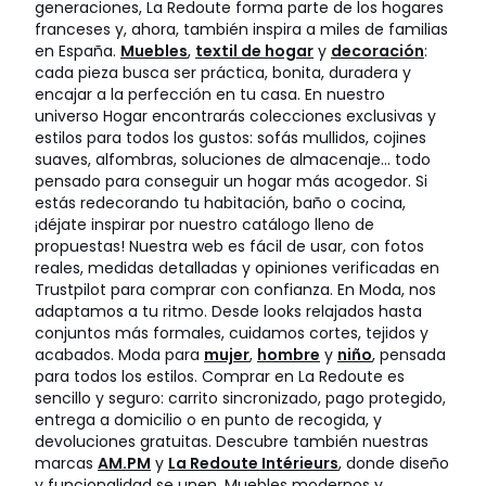
generaciones, La Redoute forma parte de los hogares
franceses y, ahora, también inspira a miles de familias
en España.
Muebles
,
textil de hogar
y
decoración
:
cada pieza busca ser práctica, bonita, duradera y
encajar a la perfección en tu casa. En nuestro
universo Hogar encontrarás colecciones exclusivas y
estilos para todos los gustos: sofás mullidos, cojines
suaves, alfombras, soluciones de almacenaje… todo
pensado para conseguir un hogar más acogedor. Si
estás redecorando tu habitación, baño o cocina,
¡déjate inspirar por nuestro catálogo lleno de
propuestas! Nuestra web es fácil de usar, con fotos
reales, medidas detalladas y opiniones verificadas en
Trustpilot para comprar con confianza. En Moda, nos
adaptamos a tu ritmo. Desde looks relajados hasta
conjuntos más formales, cuidamos cortes, tejidos y
acabados. Moda para
mujer
,
hombre
y
niño
, pensada
para todos los estilos. Comprar en La Redoute es
sencillo y seguro: carrito sincronizado, pago protegido,
entrega a domicilio o en punto de recogida, y
devoluciones gratuitas. Descubre también nuestras
marcas
AM.PM
y
La Redoute Intérieurs
, donde diseño
y funcionalidad se unen. Muebles modernos y