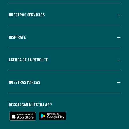
aceptas
recibir
NUESTROS SERVICIOS
comunicaciones
comerciales
personalizadas
INSPÍRATE
por
parte
de
ACERCA DE LA REDOUTE
La
Redoute.
Puedes
NUESTRAS MARCAS
darte
de
baja
DESCARGAR NUESTRA APP
en
cualquier
momento.