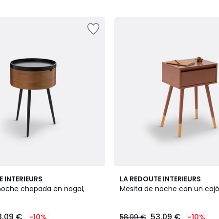
5
4,1
E INTERIEURS
LA REDOUTE INTERIEURS
/ 5
noche chapada en nogal,
Mesita de noche con un cajó
3.09 €
53.09 €
-10%
58.99 €
-10%