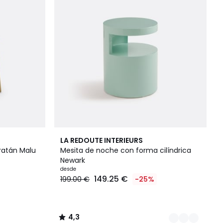
5
4,3
LA REDOUTE INTERIEURS
Colores
/ 5
ratán Malu
Mesita de noche con forma cilíndrica
Newark
desde
149.25 €
199.00 €
-25%
4,3
/