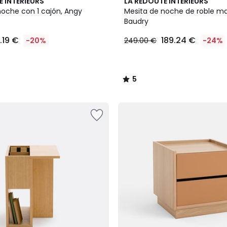
5
E INTERIEURS
LA REDOUTE INTERIEURS
/
noche con 1 cajón, Angy
Mesita de noche de roble ma
5
Baudry
.19 €
189.24 €
-20%
249.00 €
-24%
5
/
5