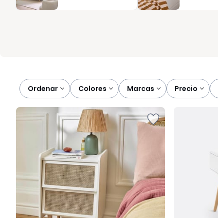
la suya, descubrirá cómo un elemento tan sencillo puede tran
organizado. En La Redoute, nos complace acompañarle en cada 
armonioso.
Ordenar
colores
marcas
precio