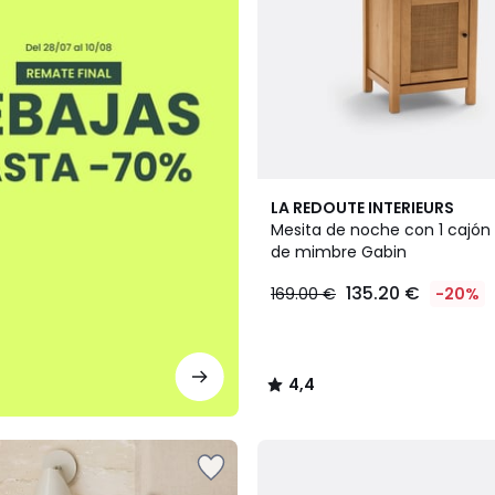
4,4
LA REDOUTE INTERIEURS
/ 5
Mesita de noche con 1 cajón 
de mimbre Gabin
135.20 €
169.00 €
-20%
4,4
/
5