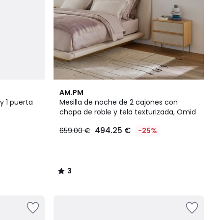
3
AM.PM
/
y 1 puerta
Mesilla de noche de 2 cajones con
5
chapa de roble y tela texturizada, Omid
494.25 €
659.00 €
-25%
3
/
5