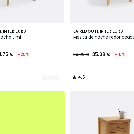
4,5
E INTERIEURS
LA REDOUTE INTERIEURS
/ 5
noche Jimi
Mesita de noche redondeada
1.75 €
35.09 €
-25%
38.99 €
-10%
4,5
/
5