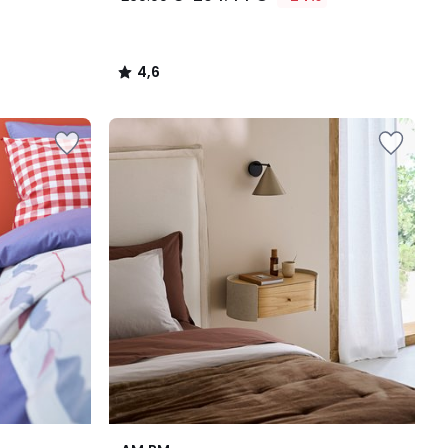
4,6
/
5