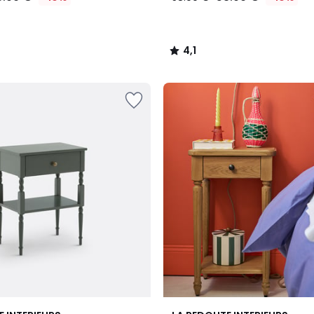
4,1
/
5