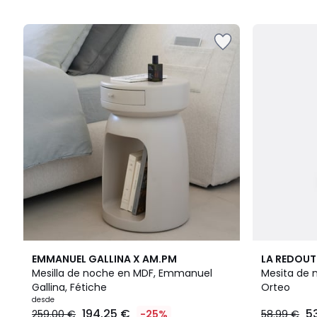
5
5
4
5
4,8
EMMANUEL GALLINA X AM.PM
LA REDOUT
Colores
/
/ 5
Mesilla de noche en MDF, Emmanuel
Mesita de 
5
Gallina, Fétiche
Orteo
desde
194.25 €
5
259.00 €
-25%
58.99 €