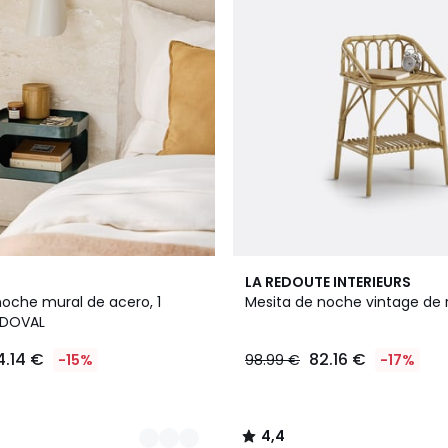
4,4
LA REDOUTE INTERIEURS
/ 5
noche mural de acero, 1
Mesita de noche vintage de 
NDOVAL
4.14 €
82.16 €
-15%
98.99 €
-17%
4,4
/