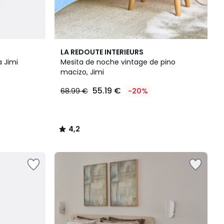
4,2
LA REDOUTE INTERIEURS
/ 5
 Jimi
Mesita de noche vintage de pino
macizo, Jimi
55.19 €
68.99 €
-20%
4,2
/
5