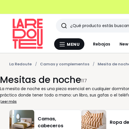
Buscar
Últimos
Rebajas
New 
MENU
Menu
artículos
La
Redoute
vistos
La Redoute
Camas y complementos
Mesita de noch
Mesitas de noche
117
La mesita de noche es una pieza esencial en cualquier dormitori
práctico donde tener todo a mano: un libro, sus gafas o el tel
el modelo que mejor se adapta a sus hábitos y al estilo de su h
Leer más
mantener el orden de forma discreta, o bien por una versión f
melamina aportan diferentes texturas y sensaciones: el roble cr
Camas,
lisas ofrecen una estética más contemporánea. Pensamos en ust
Ropa d
cabeceros
seleccionan por su solidez, su fácil mantenimiento y su capacid