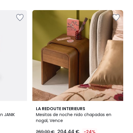
5
4,6
LA REDOUTE INTERIEURS
/ 5
n JANIK
Mesitas de noche nido chapadas en
nogal, Vence
204.44 €
269.00 €
-24%