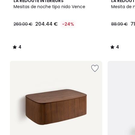
4
4
LA REDOUTE INTERIEURS
LA REDOUT
/
/
Mesitas de noche tipo nido Vence
Mesita de 
5
5
204.44 €
71
269.00 €
-24%
88.99 €
4
4
/
/
5
5