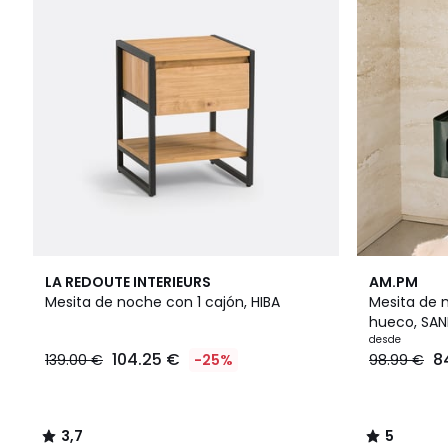
3,7
3
5
LA REDOUTE INTERIEURS
AM.PM
/ 5
Colores
/
Mesita de noche con 1 cajón, HIBA
Mesita de 
5
hueco, SA
desde
104.25 €
8
139.00 €
-25%
98.99 €
3,7
5
/
/