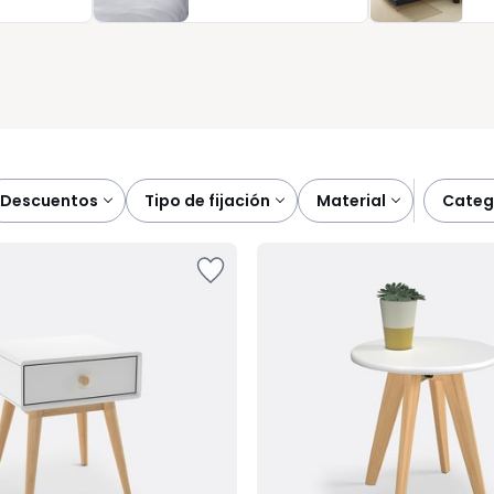
sformar su rutina de noche en un momento confortable y
elección para que su espacio le resulte todavía más
descuentos
tipo de fijación
material
cate