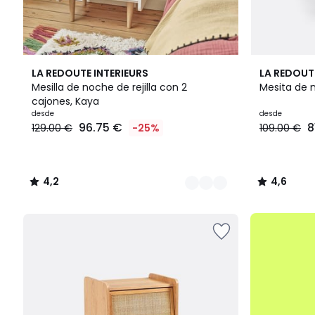
3
4,2
2
4,6
LA REDOUTE INTERIEURS
LA REDOUT
Colores
/ 5
Colores
/ 5
Mesilla de noche de rejilla con 2
Mesita de 
cajones, Kaya
Precio
desde
desde
96.75 €
8
129.00 €
-25%
109.00 €
a
partir
de
96.75
4,2
4,6
€
/
/
en
5
5
lugar
.
de
129.00
€
25%
descuento
aplicado.