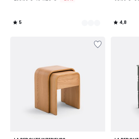
5
4,8
/
/
5
5