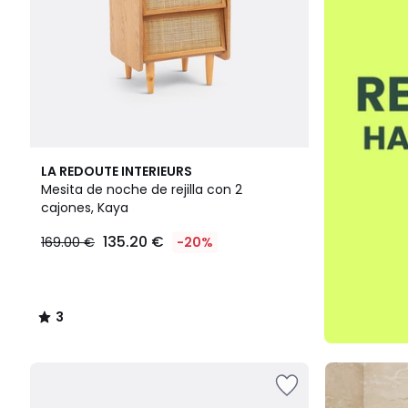
3
LA REDOUTE INTERIEURS
/
Mesita de noche de rejilla con 2
5
cajones, Kaya
135.20 €
169.00 €
-20%
3
/
5