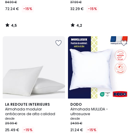
84.99 €
37.99 €
72.24 €
-15%
32.29 €
-15%
4,5
4,2
/
/
5
5
4,6
3,8
LA REDOUTE INTERIEURS
DODO
/ 5
/ 5
Almohada modular
Almohada MULLIDA -
antiácaros de alta calidad
ultrasuave
desde
desde
29.99 €
24.99 €
25.49 €
-15%
21.24 €
-15%