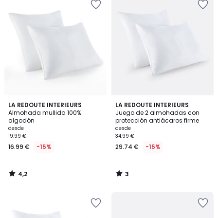
4,2
3
LA REDOUTE INTERIEURS
LA REDOUTE INTERIEURS
/ 5
/
Almohada mullida 100%
Juego de 2 almohadas con
5
algodón
protección antiácaros firme
desde
desde
19.99 €
34.99 €
16.99 €
-15%
29.74 €
-15%
4,2
3
/
/
5
5