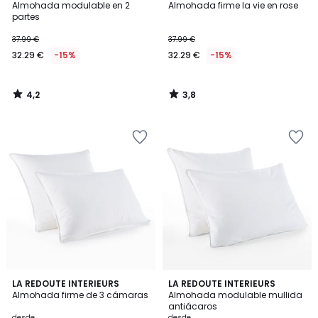
/ 5
/ 5
Almohada modulable en 2
Almohada firme la vie en rose
partes
37.99 €
37.99 €
32.29 €
-15%
32.29 €
-15%
4,2
3,8
/
/
5
5
3,7
4,3
LA REDOUTE INTERIEURS
LA REDOUTE INTERIEURS
/ 5
/ 5
Almohada firme de 3 cámaras
Almohada modulable mullida
antiácaros
desde
desde