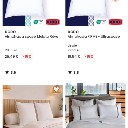
3,5
3,8
DODO
DODO
/ 5
/ 5
Almohada suave, Melato Rêve
Almohada FIRME - Ultrasuave
desde
29.99 €
22.99 €
25.49 €
-15%
19.54 €
-15%
3,5
3,8
/
/
5
5