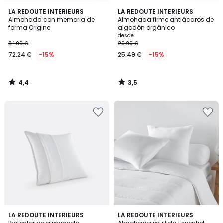
4,4
3,5
LA REDOUTE INTERIEURS
LA REDOUTE INTERIEURS
/ 5
/ 5
Almohada con memoria de
Almohada firme antiácaros de
forma Origine
algodón orgánico
desde
84.99 €
29.99 €
72.24 €
-15%
25.49 €
-15%
4,4
3,5
/
/
5
5
4,5
3,4
LA REDOUTE INTERIEURS
LA REDOUTE INTERIEURS
/ 5
/ 5
Protector de almohada
Almohada mullida Essentiel