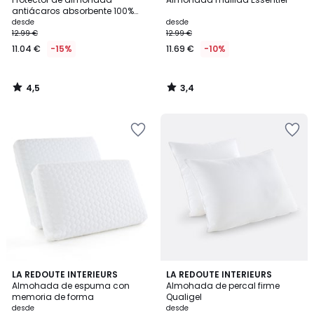
antiácaros absorbente 100%
algodón
desde
desde
12.99 €
12.99 €
11.04 €
-15%
11.69 €
-10%
4,5
3,4
/
/
5
5
4,5
4,2
LA REDOUTE INTERIEURS
LA REDOUTE INTERIEURS
/ 5
/ 5
Almohada de espuma con
Almohada de percal firme
memoria de forma
Qualigel
desde
desde