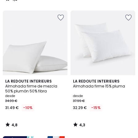
/
5
4,8
4,3
LA REDOUTE INTERIEURS
LA REDOUTE INTERIEURS
/ 5
/ 5
Almohada firme de mezcla
Almohada firme 15% pluma
50% plumón 50% fibra
desde
desde
34.99 €
37.99 €
31.49 €
-10%
32.29 €
-15%
4,8
4,3
/
/
5
5