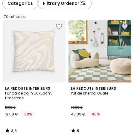
à
à
Categorías
Filtrar y Ordenar
gauche
droite
70 artículos
3,8
5
LA REDOUTE INTERIEURS
LA REDOUTE INTERIEURS
/ 5
/
Funda de cojín 50x50cm,
Puf de sherpa, Ouate
5
Limestone
12.59
17.99 €
79.99 €
€
12.59 €
-30%
43.99 €
-45%
en
lugar
de
3,8
5
17.99
/
/