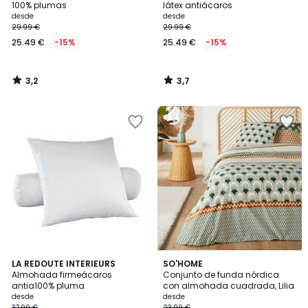
100% plumas
látex antiácaros
desde
desde
29.99 €
29.99 €
25.49 €
-15%
25.49 €
-15%
3,2
3,7
/
/
5
5
4,2
4,6
LA REDOUTE INTERIEURS
SO'HOME
/ 5
/ 5
Almohada firmeácaros
Conjunto de funda nórdica
antia100% pluma
con almohada cuadrada, Lilia
desde
desde
37.99 €
23.99 €