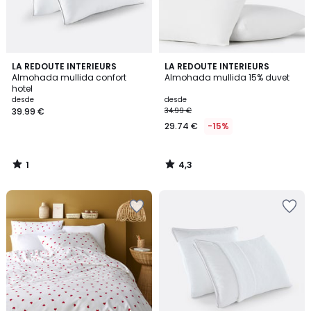
1
4,3
LA REDOUTE INTERIEURS
LA REDOUTE INTERIEURS
/
/ 5
Almohada mullida confort
Almohada mullida 15% duvet
5
hotel
desde
desde
39.99 €
34.99 €
29.74 €
-15%
1
4,3
/
/
5
5