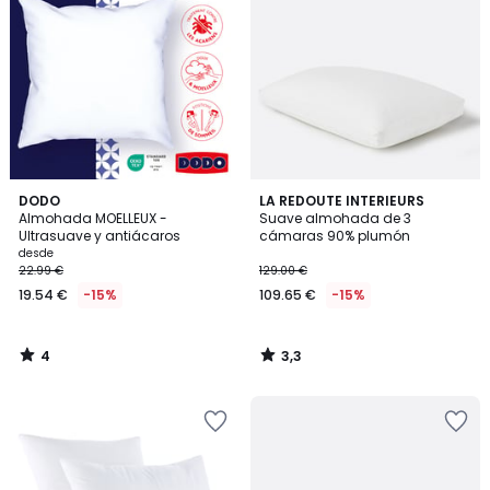
4
3,3
DODO
LA REDOUTE INTERIEURS
/
/ 5
Almohada MOELLEUX -
Suave almohada de 3
5
Ultrasuave y antiácaros
cámaras 90% plumón
desde
22.99 €
129.00 €
19.54 €
-15%
109.65 €
-15%
4
3,3
/
/
5
5