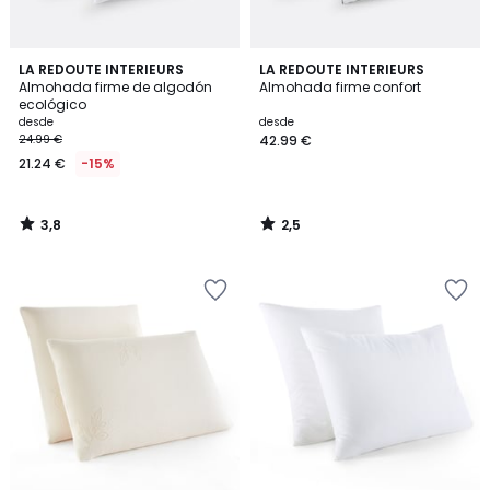
3,8
2,5
LA REDOUTE INTERIEURS
LA REDOUTE INTERIEURS
/ 5
/ 5
Almohada firme de algodón
Almohada firme confort
ecológico
desde
desde
24.99 €
42.99 €
21.24 €
-15%
3,8
2,5
/
/
5
5