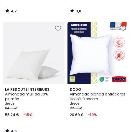
4,2
3,8
/
/
5
5
4,5
LA REDOUTE INTERIEURS
DODO
/ 5
Almohada mullida 30%
Almohada blanda antiácaros
plumón
Hollofil Proneem
desde
desde
64.99 €
22.99 €
55.24 €
-15%
20.69 €
-10%
4,5