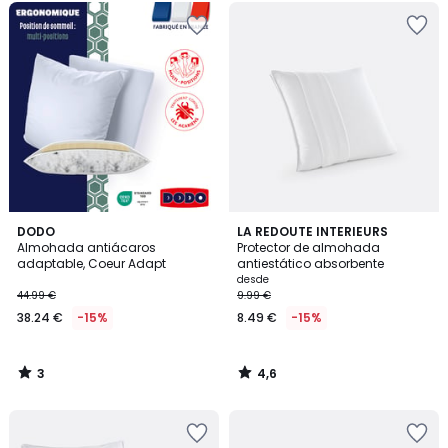
3
4,6
DODO
LA REDOUTE INTERIEURS
/
/ 5
Almohada antiácaros
Protector de almohada
5
adaptable, Coeur Adapt
antiestático absorbente
desde
44.99 €
9.99 €
38.24 €
-15%
8.49 €
-15%
3
4,6
/
/
5
5