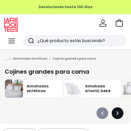
REMATE FINAL HASTA -70%
Ir
a
La
la
Redoute
Menu
Buscar
cesta
Últimos
...
artículos
Almohadas sintéticas
Cojines grandes para cama
vistos
Cojines grandes para cama
Almohadas
Almohada
sintéticas
infantil, bebé
Précédent
Suivan
-
-
défiler
défiler