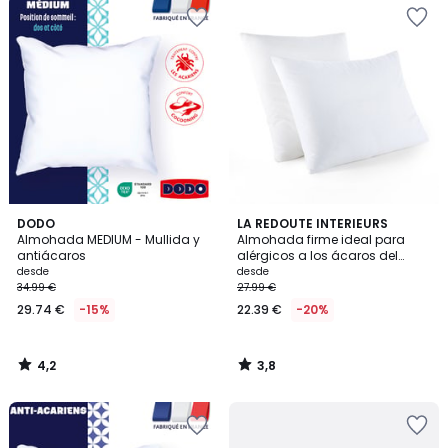
4,2
3,8
DODO
LA REDOUTE INTERIEURS
/ 5
/ 5
Almohada MEDIUM - Mullida y
Almohada firme ideal para
antiácaros
alérgicos a los ácaros del
polvo
desde
desde
34.99 €
27.99 €
29.74 €
-15%
22.39 €
-20%
4,2
3,8
/
/
5
5