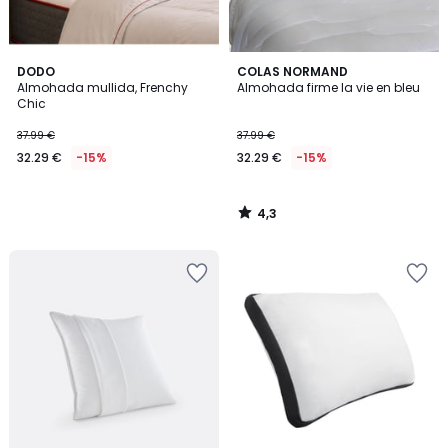
4,3
DODO
COLAS NORMAND
/ 5
Almohada mullida, Frenchy
Almohada firme la vie en bleu
Chic
37.99 €
37.99 €
32.29 €
-15%
32.29 €
-15%
4,3
/
5