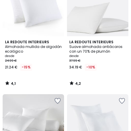
4,1
4,2
LA REDOUTE INTERIEURS
LA REDOUTE INTERIEURS
/ 5
/ 5
Almohada mullida de algodón
Suave almohada antiácaros
ecológico
con un 70% de plumón
desde
desde
24.99 €
37.99 €
21.24 €
-15%
34.19 €
-10%
4,1
4,2
/
/
5
5