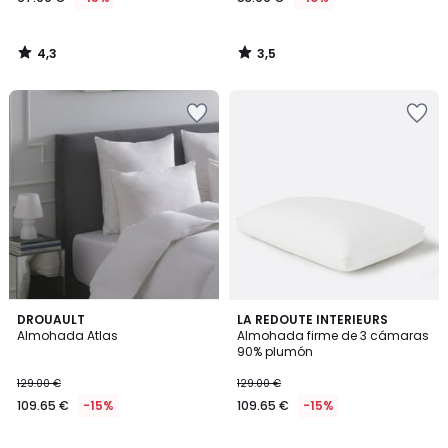
4,3
3,5
/
/
5
5
4,5
DROUAULT
LA REDOUTE INTERIEURS
/ 5
Almohada Atlas
Almohada firme de 3 cámaras
90% plumón
129.00 €
129.00 €
109.65 €
-15%
109.65 €
-15%