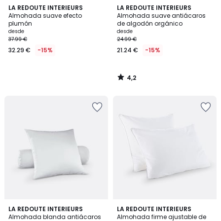
4,2
LA REDOUTE INTERIEURS
LA REDOUTE INTERIEURS
/ 5
Almohada suave efecto
Almohada suave antiácaros
plumón
de algodón orgánico
desde
desde
37.99 €
24.99 €
32.29 €
-15%
21.24 €
-15%
4,2
/
5
3,2
3,7
LA REDOUTE INTERIEURS
LA REDOUTE INTERIEURS
/ 5
/ 5
Almohada blanda antiácaros
Almohada firme ajustable de