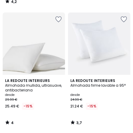
4,2
/
5
4
3,7
LA REDOUTE INTERIEURS
LA REDOUTE INTERIEURS
/
/ 5
Almohada mullida, ultrasuave,
Almohada firme lavable a 95°
5
antibacteriana
desde
desde
29.99 €
24.99 €
25.49 €
-15%
21.24 €
-15%
4
3,7
/
/
5
5