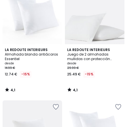
4,1
4,1
LA REDOUTE INTERIEURS
LA REDOUTE INTERIEURS
/ 5
/ 5
Almohada blanda antiácaros
Juego de 2 almohadas
Essentiel
mullidas con protección
antiácaros
desde
desde
14.99 €
29.99 €
12.74 €
-15%
25.49 €
-15%
4,1
4,1
/
/
5
5