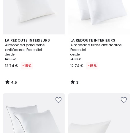
4,5
3
LA REDOUTE INTERIEURS
LA REDOUTE INTERIEURS
/ 5
/
Almohada para bebé
Almohada firme antiácaros
5
antiácaros Essentiel
Essentiel
desde
desde
14.99 €
14.99 €
12.74 €
-15%
12.74 €
-15%
4,5
3
/
/
5
5