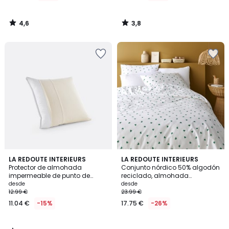
4,6
3,8
/
/
5
5
4,2
LA REDOUTE INTERIEURS
LA REDOUTE INTERIEURS
/ 5
Protector de almohada
Conjunto nórdico 50% algodón
impermeable de punto de
reciclado, almohada
algodón 100% orgánico
50x70cm, Scacco.Scacco
desde
desde
verde
12.99 €
23.99 €
11.04 €
-15%
17.75 €
-26%