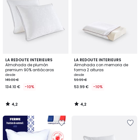
4,2
4,2
LA REDOUTE INTERIEURS
LA REDOUTE INTERIEURS
/ 5
/ 5
Almohada de plumón
Almohada con memoria de
premium 90% antiácaros
forma 2 alturas
desde
desde
149.00 €
59.99 €
134.10 €
-10%
53.99 €
-10%
4,2
4,2
/
/
5
5