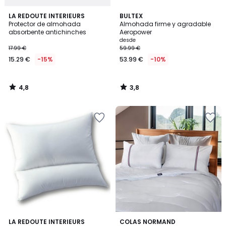
4,8
3,8
LA REDOUTE INTERIEURS
BULTEX
/ 5
/ 5
Protector de almohada
Almohada firme y agradable
absorbente antichinches
Aeropower
desde
17.99 €
59.99 €
15.29 €
-15%
53.99 €
-10%
4,8
3,8
/
/
5
5
4,2
3,8
LA REDOUTE INTERIEURS
COLAS NORMAND