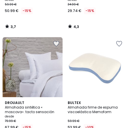
59.99 €
34.99 €
50.99 €
-15%
29.74 €
-15%
3,7
4,3
/
/
5
5
4,3
3,5
DROUAULT
BULTEX
/ 5
/ 5
Almohada sintética «
Almohada firme de espuma
moscova». tacto sensación
viscoelástica Memoform
desde
79.99 €
59.99 €
67.99 €
-15%
53.99 €
-10%