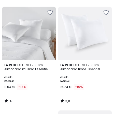
5
5
€
30%
descuento
aplicado.
4
3,8
LA REDOUTE INTERIEURS
LA REDOUTE INTERIEURS
/
/ 5
Almohada mullida Essentiel
Almohada firme Essentiel
5
desde
desde
12.99 €
14.99 €
11.04 €
-15%
12.74 €
-15%
4
3,8
/
/
5
5