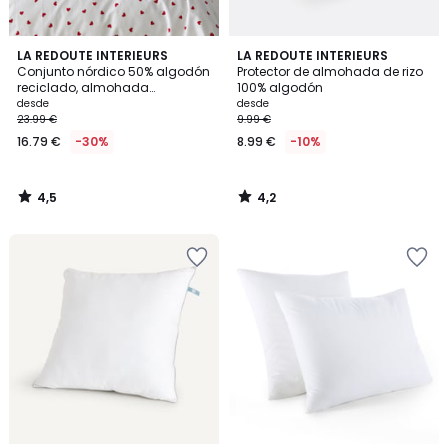
4,5
4,2
LA REDOUTE INTERIEURS
LA REDOUTE INTERIEURS
/ 5
/ 5
Conjunto nórdico 50% algodón
Protector de almohada de rizo
reciclado, almohada
100% algodón
50x70cm, Scacco., rojo
desde
desde
Scacco
23.99 €
9.99 €
16.79 €
-30%
8.99 €
-10%
4,5
4,2
/
/
5
5