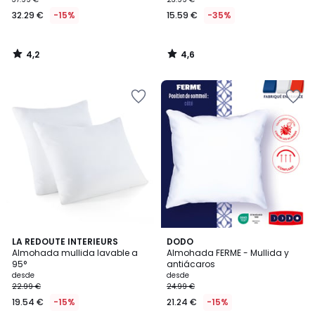
32.29 €
-15%
15.59 €
-35%
4,2
4,6
/
/
5
5
4,2
3,8
LA REDOUTE INTERIEURS
DODO
/ 5
/ 5
Almohada mullida lavable a
Almohada FERME - Mullida y
95°
antiácaros
desde
desde
22.99 €
24.99 €
19.54 €
-15%
21.24 €
-15%