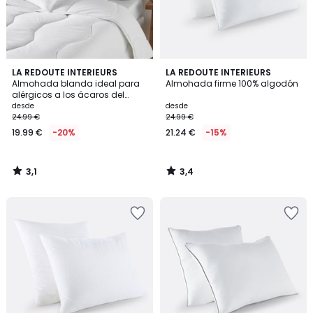
3,1
3,4
LA REDOUTE INTERIEURS
LA REDOUTE INTERIEURS
/
/ 5
Almohada blanda ideal para
Almohada firme 100% algodón
5
alérgicos a los ácaros del
polvo
desde
desde
24.99 €
24.99 €
19.99 €
-20%
21.24 €
-15%
3,1
3,4
/
/
5
5