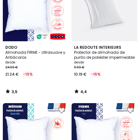
3,5
4,4
DODO
LA REDOUTE INTERIEURS
/ 5
/ 5
Almohada FIRME - Ultrasuave y
Protector de almohada de
Antiácaros
punto de poliéster impermeable
desde
desde
24.99 €
11.99 €
21.24 €
-15%
10.19 €
-15%
3,5
4,4
/
/
5
5