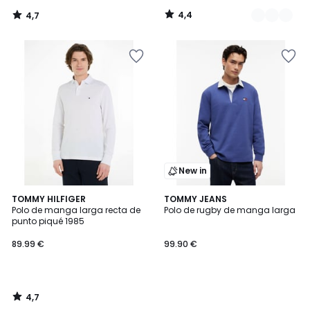
de
4,4
4,7
39.99
/
/
5
5
€
60%
descuento
aplicado.
New in
4,7
TOMMY HILFIGER
TOMMY JEANS
/ 5
Polo de manga larga recta de
Polo de rugby de manga larga
punto piqué 1985
89.99 €
99.90 €
4,7
/