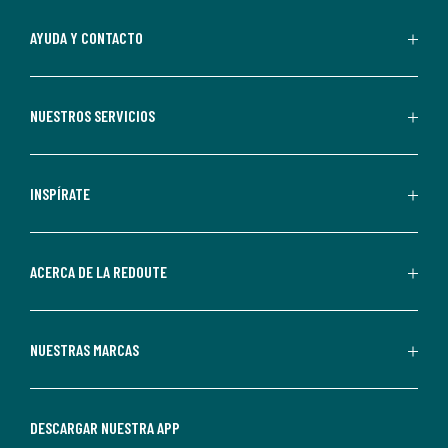
suscripción.
Al
AYUDA Y CONTACTO
suscribirte,
aceptas
recibir
NUESTROS SERVICIOS
comunicaciones
comerciales
personalizadas
INSPÍRATE
por
parte
de
ACERCA DE LA REDOUTE
La
Redoute.
Puedes
NUESTRAS MARCAS
darte
de
baja
DESCARGAR NUESTRA APP