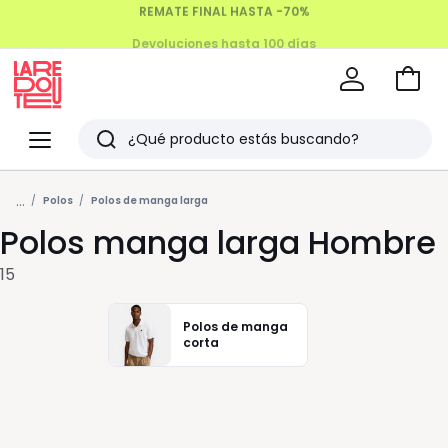
Devoluciones hasta 100 días
Ir
a
La
la
Redoute
Menu
Buscar
cesta
Últimos
...
artículos
Polos
Polos de manga larga
Polos manga larga Hombre
vistos
15
Polos de manga
corta