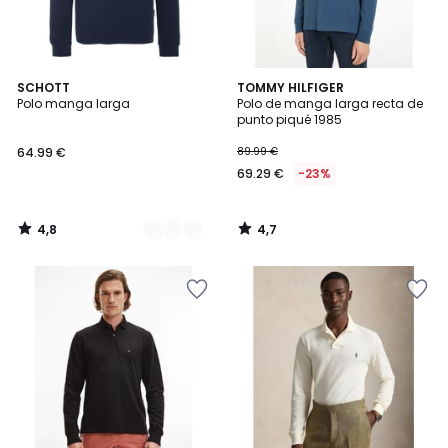
4,8
4,7
2
SCHOTT
TOMMY HILFIGER
/ 5
/ 5
Polo manga larga
Polo de manga larga recta de
Colores
punto piqué 1985
64.99 €
89.99 €
69.29 €
-23%
4,8
4,7
/
/
5
5