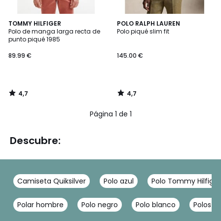
4,7
4,7
TOMMY HILFIGER
POLO RALPH LAUREN
/ 5
/ 5
Polo de manga larga recta de
Polo piqué slim fit
punto piqué 1985
89.99 €
145.00 €
4,7
4,7
/
/
5
5
Página 1 de 1
Descubre:
Camiseta Quiksilver
Polo azul
Polo Tommy Hilfiger
Polar hombre
Polo negro
Polo blanco
Polos m