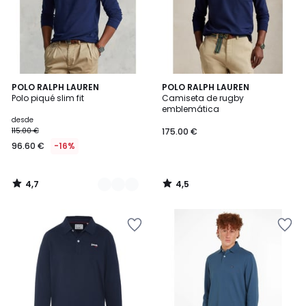
4,7
4,5
2
POLO RALPH LAUREN
POLO RALPH LAUREN
/ 5
/ 5
Polo piqué slim fit
Camiseta de rugby
Colores
emblemática
desde
115.00 €
175.00 €
96.60 €
-16%
4,7
4,5
/
/
5
5