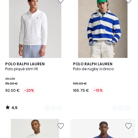
4,5
4
POLO RALPH LAUREN
2
POLO RALPH LAUREN
/ 5
Polo piqué slim fit
Polo de rugby icónico
Colores
Colores
desde
115.00 €
195.00 €
92.00 €
-20%
165.75 €
-15%
4,5
/
5