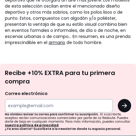
deportivo que te otorgará un aire más juvenil. Los modelos
de esta selección oscilan entre el mencionado diseño
deportivo y otros más sobrios, como los polos lisos o de
punto. Estos, compuestos con algodón y/o poliéster,
presentan la ventaja de que su estilo visual combina bien
en eventos formales o informales, de día o de noche, en
escenas urbanas o de campo… En resumen, es una prenda
imprescindible en el
armario
de todo hombre.
No
Recibe +10% EXTRA para tu primera
te
compra
olvides
revisar
Correo electrónico
tu
OK
correo
para
No olvides revisar tu correo para confirmar tu suscripción.
Al suscribirte,
aceptas recibir comunicaciones comerciales por parte de La Redoute. Puedes
confirmar
darte de baja en cualquier momento. Para más información, puedes consultar
nuestra política de privacidad
.
tu
¿Ya eres cliente? Suscríbete a la newsletter desde tu espacio personal.