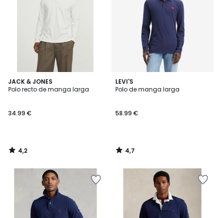
4,2
4,7
JACK & JONES
LEVI'S
/ 5
/ 5
Polo recto de manga larga
Polo de manga larga
34.99 €
58.99 €
4,2
4,7
/
/
5
5