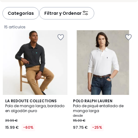
Categorías
Filtrar y Ordenar
15 artículos
4,7
4,4
LA REDOUTE COLLECTIONS
5
POLO RALPH LAUREN
/ 5
/ 5
Polo de manga larga, bordado
Polo de piqué entallado de
Colores
en algodón puro
manga larga
15.99
desde
39.99 €
115.00 €
€
15.99 €
-60%
97.75 €
-25%
en
lugar