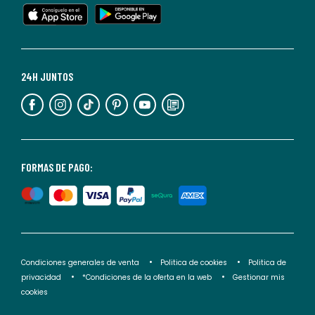
en
cualquier
momento.
Para
más
24H JUNTOS
información,
puedes
consultar
nuestra
<2>política
FORMAS DE PAGO:
de
privacidad</2>.
Condiciones generales de venta
Politica de cookies
Politica de
privacidad
*Condiciones de la oferta en la web
Gestionar mis
cookies