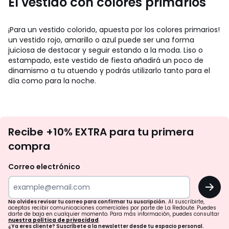
El vestido con colores primarios
¡Para un vestido colorido, apuesta por los colores primarios!
un vestido rojo, amarillo o azul puede ser una forma
juiciosa de destacar y seguir estando a la moda. Liso o
estampado, este vestido de fiesta añadirá un poco de
dinamismo a tu atuendo y podrás utilizarlo tanto para el
día como para la noche.
No
Recibe +10% EXTRA para tu primera
te
compra
olvides
revisar
Correo electrónico
tu
OK
correo
para
No olvides revisar tu correo para confirmar tu suscripción.
Al suscribirte,
aceptas recibir comunicaciones comerciales por parte de La Redoute. Puedes
confirmar
darte de baja en cualquier momento. Para más información, puedes consultar
nuestra política de privacidad
.
¿Ya eres cliente? Suscríbete a la newsletter desde tu espacio personal.