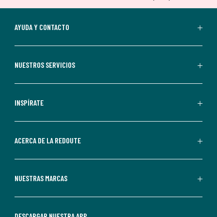
tu
suscripción.
Al
AYUDA Y CONTACTO
suscribirte,
aceptas
recibir
NUESTROS SERVICIOS
comunicaciones
comerciales
personalizadas
INSPÍRATE
por
parte
de
ACERCA DE LA REDOUTE
La
Redoute.
Puedes
NUESTRAS MARCAS
darte
de
baja
DESCARGAR NUESTRA APP