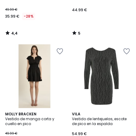
49.99 €
44.99 €
35.99 €
-28%
4,4
5
/
/
5
5
4
5
MOLLY BRACKEN
VILA
/
/
Vestido de manga corta y
Vestido de lentejuelas, escote
5
5
cuello en pico
de pico en la espalda
49.99 €
54.99 €