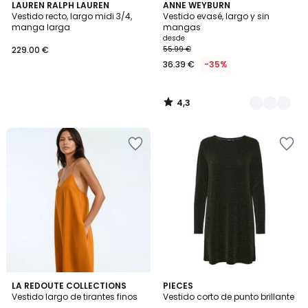
4,3
LAUREN RALPH LAUREN
2
ANNE WEYBURN
/ 5
Vestido recto, largo midi 3/4,
Vestido evasé, largo y sin
Colores
manga larga
mangas
desde
229.00 €
55.99 €
36.39 €
-35%
4,3
/
5
4,4
5
LA REDOUTE COLLECTIONS
PIECES
/ 5
/
Vestido largo de tirantes finos
Vestido corto de punto brillante
5