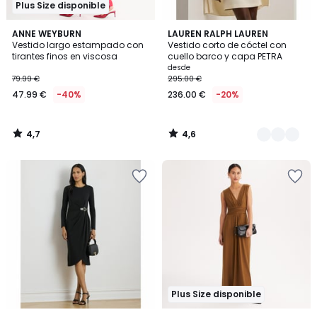
Plus Size disponible
4,7
4,6
ANNE WEYBURN
2
LAUREN RALPH LAUREN
/ 5
/ 5
Vestido largo estampado con
Vestido corto de cóctel con
Colores
tirantes finos en viscosa
cuello barco y capa PETRA
desde
79.99 €
295.00 €
47.99 €
-40%
236.00 €
-20%
4,7
4,6
/
/
5
5
Plus Size disponible