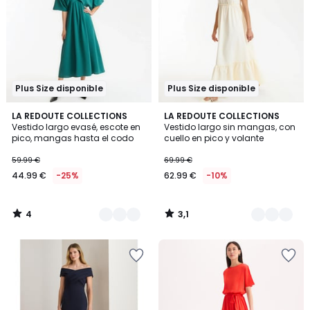
Plus Size disponible
Plus Size disponible
4
3,1
2
LA REDOUTE COLLECTIONS
2
LA REDOUTE COLLECTIONS
/
/
Vestido largo evasé, escote en
Vestido largo sin mangas, con
Colores
Colores
5
5
pico, mangas hasta el codo
cuello en pico y volante
59.99 €
69.99 €
44.99 €
-25%
62.99 €
-10%
4
3,1
/
/
5
5