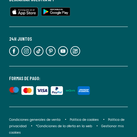
en
cualquier
momento.
Para
más
24H JUNTOS
información,
puedes
consultar
nuestra
<2>política
FORMAS DE PAGO:
de
privacidad</2>.
Condiciones generales de venta
Politica de cookies
Politica de
privacidad
*Condiciones de la oferta en la web
Gestionar mis
cookies