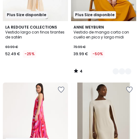
Plus Size disponible
Plus Size disponible
4
LA REDOUTE COLLECTIONS
2
ANNE WEYBURN
/
Vestido largo con finos tirantes
Vestido de manga corta con
Colores
5
de satén
cuello en pico y largo midi
69.99 €
79.99 €
52.49 €
-25%
39.99 €
-50%
4
/
5