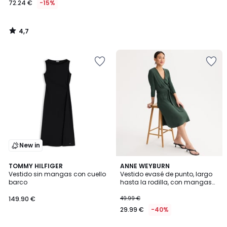
72.24 €
-15%
en
lugar
de
4,7
84.99
/
5
€
15%
descuento
aplicado.
New in
3,8
TOMMY HILFIGER
2
ANNE WEYBURN
/ 5
Vestido sin mangas con cuello
Vestido evasé de punto, largo
Colores
barco
hasta la rodilla, con mangas
3/4
149.90 €
49.99 €
29.99 €
-40%