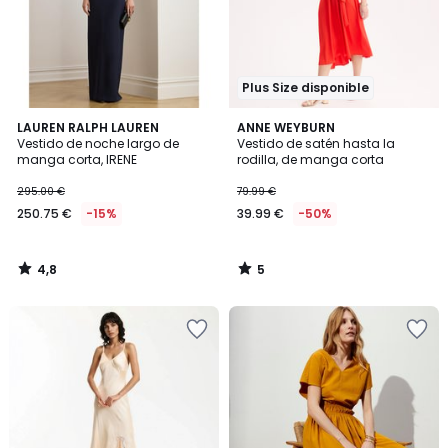
Plus Size disponible
4,8
5
LAUREN RALPH LAUREN
ANNE WEYBURN
/ 5
/
Vestido de noche largo de
Vestido de satén hasta la
5
manga corta, IRENE
rodilla, de manga corta
295.00 €
79.99 €
250.75 €
-15%
39.99 €
-50%
4,8
5
/
/
5
5