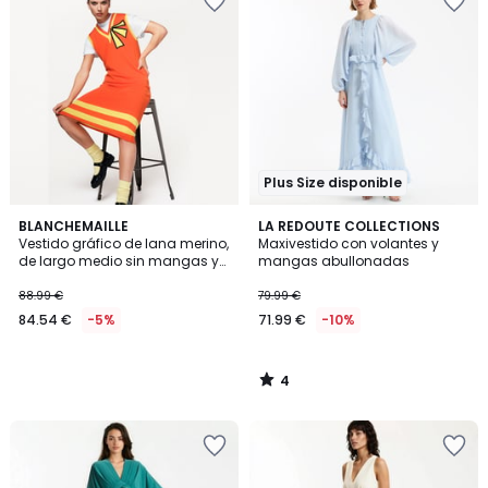
Plus Size disponible
4
BLANCHEMAILLE
LA REDOUTE COLLECTIONS
/
Vestido gráfico de lana merino,
Maxivestido con volantes y
5
de largo medio sin mangas y
mangas abullonadas
cuello de pico
88.99 €
79.99 €
84.54 €
-5%
71.99 €
-10%
4
/
5