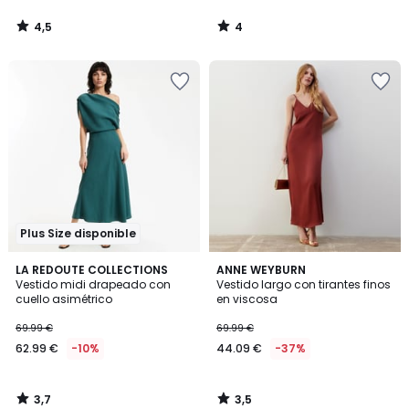
4,5
4
/
/
5
5
Plus Size disponible
3,7
3,5
LA REDOUTE COLLECTIONS
ANNE WEYBURN
/ 5
/ 5
Vestido midi drapeado con
Vestido largo con tirantes finos
cuello asimétrico
en viscosa
69.99 €
69.99 €
62.99 €
-10%
44.09 €
-37%
3,7
3,5
/
/