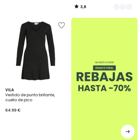
3,8
/
5
.
VILA
Vestido de punto brillante,
cuello de pico
64.99 €