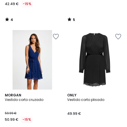
42.49 €
-15%
4
5
/
/
5
5
4,5
4
MORGAN
ONLY
/ 5
/
Vestido corto cruzado
Vestido corto plisado
5
59.99 €
49.99 €
50.99 €
-15%