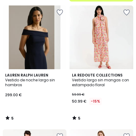
5
5
LAUREN RALPH LAUREN
LA REDOUTE COLLECTIONS
/
/
Vestido de noche largo sin
Vestido largo sin mangas con
5
5
hombros
estampado floral
299.00 €
59.99 €
50.99 €
-15%
5
5
/
/
5
5