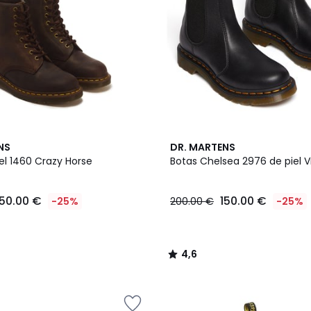
4,6
NS
DR. MARTENS
/ 5
el 1460 Crazy Horse
Botas Chelsea 2976 de piel Vi
150.00 €
150.00 €
-25%
200.00 €
-25%
4,6
/
5