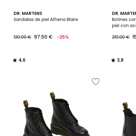
4,6
3,8
DR. MARTENS
DR. MARTE
/ 5
/ 5
Sandalias de piel Athena Blaire
Botines co
piel con a
97.50
97.50 €
1
130.00 €
-25%
210.00 €
€
en
lugar
de
4,6
3,8
130.00
/
/
€
5
5
25%
descuento
aplicado.