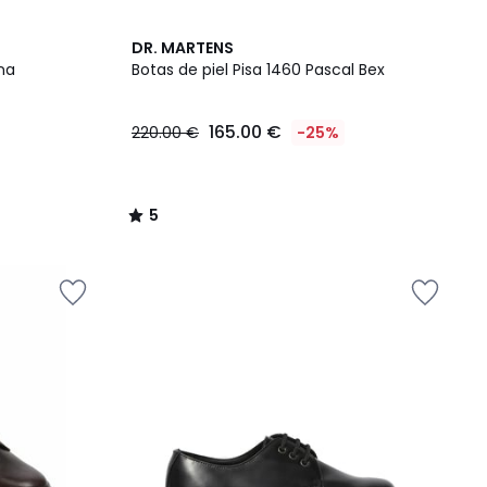
5
DR. MARTENS
/
ena
Botas de piel Pisa 1460 Pascal Bex
5
165.00 €
220.00 €
-25%
5
/
5