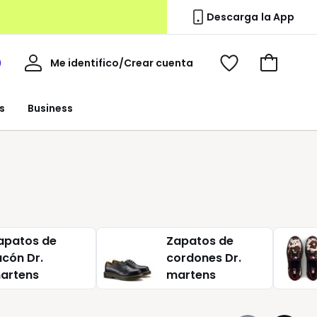
Descarga la App
Mi
Me identifico/Crear cuenta
i
Ver
Ir
cuenta
spacio
mis
a
a
favoritos
la
s
Business
edoute
cesta
apatos de
Zapatos de
acón Dr.
cordones Dr.
artens
martens