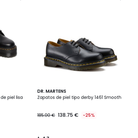
4,7
DR. MARTENS
/ 5
e piel lisa
Zapatos de piel tipo derby 1461 Smooth
138.75 €
185.00 €
-25%