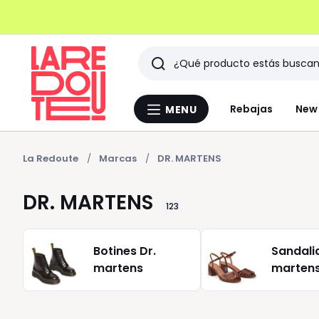
Buscar
Últimos
Rebajas
New 
MENU
Menu
artículos
La
Redoute
vistos
La Redoute
Marcas
DR. MARTENS
DR. MARTENS
123
Botines Dr.
Sandalia
martens
marten