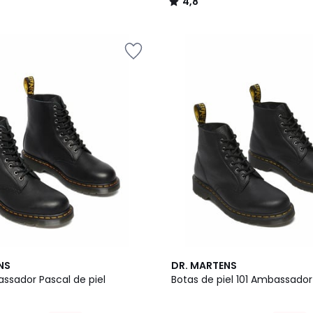
4,8
/
5
5
NS
DR. MARTENS
/
ssador Pascal de piel
Botas de piel 101 Ambassador
5