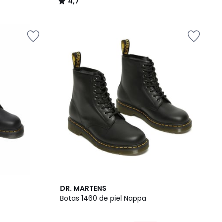
4,7
/
5
3,5
DR. MARTENS
/ 5
Botas 1460 de piel Nappa