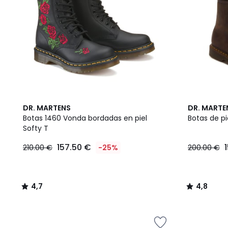
4,7
4,8
DR. MARTENS
DR. MARTE
/ 5
/ 5
Botas 1460 Vonda bordadas en piel
Botas de pi
Softy T
157.50 €
210.00 €
-25%
200.00 €
4,7
4,8
/
/
5
5