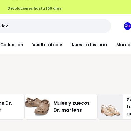
Devoluciones hasta 100 días
M
e
L
Collection
Vuelta al cole
Nuestra historia
Marca
R
+
Z
s Dr.
Mules y zuecos
t
s
Dr. martens
m