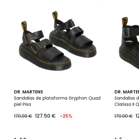
4,2
5
DR. MARTENS
DR. MARTE
/ 5
/
Sandalias de plataforma Gryphon Quad
Sandalias 
5
piel Pisa
Clarissa II
127.50 €
1
170.00 €
-25%
170.00 €