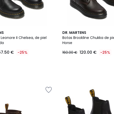
NS
DR. MARTENS
Leonore II Chelsea, de piel
Botas Brookline Chukka de pi
da
Horse
57.50 €
120.00 €
-25%
160.00 €
-25%