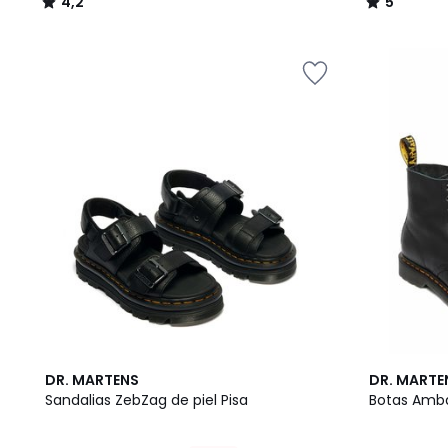
4,2
5
/
/
5
5
5
4,6
DR. MARTENS
DR. MARTE
/
/ 5
Sandalias ZebZag de piel Pisa
Botas Amba
5