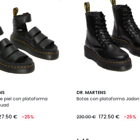
4,8
NS
DR. MARTENS
/ 5
de piel con plataforma
Botas con plataforma Jadon d
 Quad
27.50 €
172.50 €
-25%
230.00 €
-25%