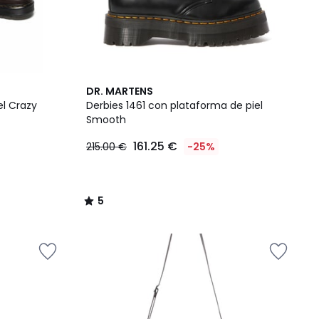
5
DR. MARTENS
/
el Crazy
Derbies 1461 con plataforma de piel
5
Smooth
161.25 €
215.00 €
-25%
5
/
5