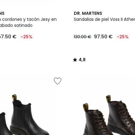
4,8
NS
DR. MARTENS
/ 5
n cordones y tacón Jesy en
Sandalias de piel Voss II Ath
cabado satinado
57.50 €
97.50 €
-25%
130.00 €
-25%
4,8
/
5