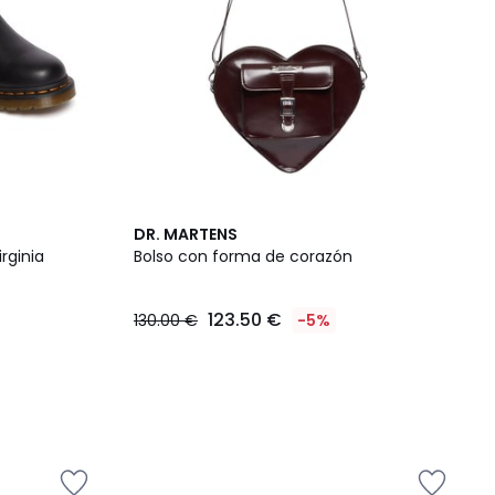
DR. MARTENS
rginia
Bolso con forma de corazón
123.50 €
130.00 €
-5%