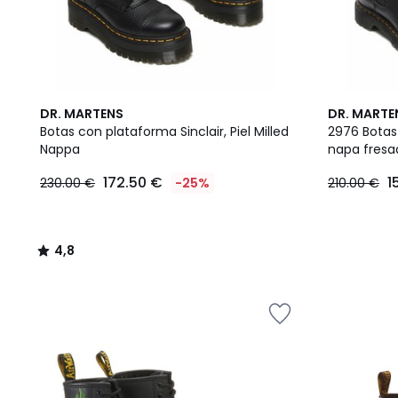
4,8
DR. MARTENS
DR. MARTE
/ 5
Botas con plataforma Sinclair, Piel Milled
2976 Botas 
Nappa
napa fresa
172.50 €
1
230.00 €
-25%
210.00 €
4,8
/
5