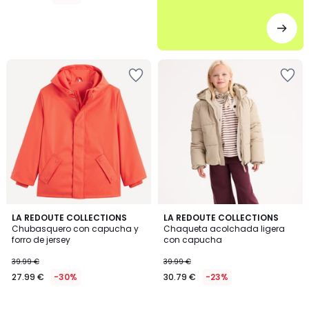
4,7
3
LA REDOUTE COLLECTIONS
4
LA REDOUTE COLLECTIONS
/ 5
Chubasquero con capucha y
Chaqueta acolchada ligera
Colores
Colores
forro de jersey
con capucha
39.99 €
39.99 €
27.99 €
-30%
30.79 €
-23%