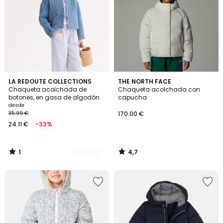
1
4,7
2
LA REDOUTE COLLECTIONS
THE NORTH FACE
/
/ 5
Chaqueta acolchada de
Chaqueta acolchada con
Colores
5
botones, en gasa de algodón
capucha
desde
35.99 €
170.00 €
24.11 €
-33%
1
4,7
/
/
5
5