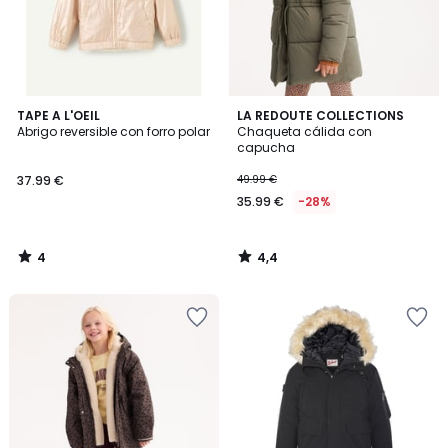
4
4,4
TAPE A L'OEIL
LA REDOUTE COLLECTIONS
/
/ 5
Abrigo reversible con forro polar
Chaqueta cálida con
5
capucha
37.99 €
49.99 €
35.99 €
-28%
4
4,4
/
/
5
5