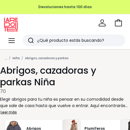
REMATE FINAL HASTA -70%
Ir
a
La
la
Redoute
Menu
Buscar
cesta
Últimos
...
artículos
Niña
Abrigos, cazadoras y parkas
Abrigos, cazadoras y
vistos
parkas Niña
70
Elegir abrigos para tu niña es pensar en su comodidad desde
que sale de casa hasta que vuelve a entrar. Aquí encontrarás
prendas pensadas para acompañarla en su rutina, fáciles de
Leer más
poner y agradables de llevar. Una chaqueta bien cortada
permite moverse con libertad; una parka con capucha protege
Abrigos
Plumíferos