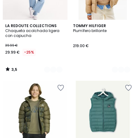
3,5
3
LA REDOUTE COLLECTIONS
2
TOMMY HILFIGER
/ 5
Chaqueta acolchada ligera
Plumífero brillante
Colores
Colores
con capucha
39.99 €
219.00 €
29.99 €
-25%
3,5
/
5