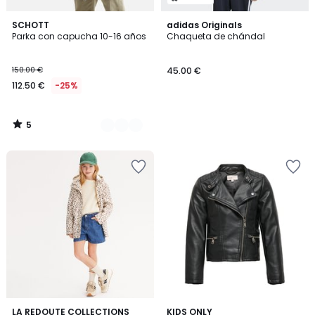
5
3
SCHOTT
adidas Originals
/
Parka con capucha 10-16 años
Chaqueta de chándal
Colores
5
150.00 €
45.00 €
112.50 €
-25%
5
/
5
4,7
4,6
LA REDOUTE COLLECTIONS
KIDS ONLY