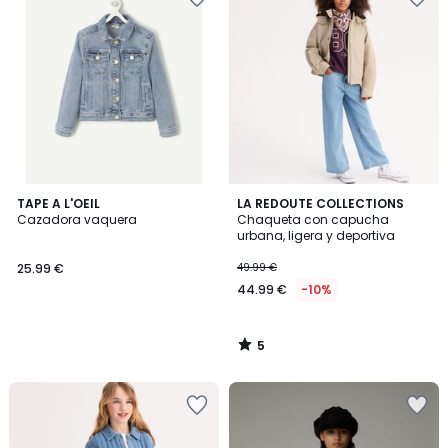
5
TAPE A L'OEIL
LA REDOUTE COLLECTIONS
/
Cazadora vaquera
Chaqueta con capucha
5
urbana, ligera y deportiva
25.99 €
49.99 €
44.99 €
-10%
5
/
5