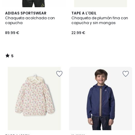
5
ADIDAS SPORTSWEAR
TAPE A L'OEIL
/
Chaqueta acolchada con
Chaqueta de plumón fina con
5
capucha
capucha y sin mangas
89.99 €
22.99 €
5
/
5