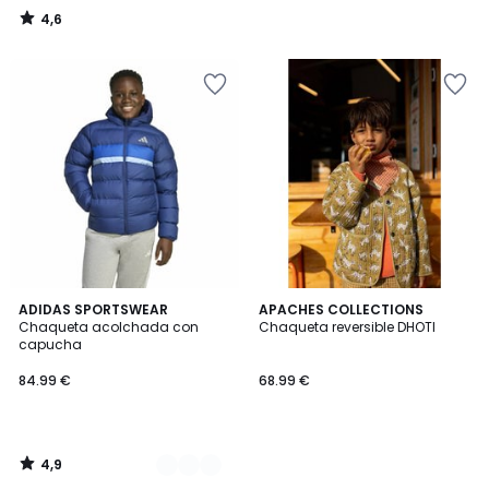
4,6
/
5
4,9
2
ADIDAS SPORTSWEAR
APACHES COLLECTIONS
/ 5
Chaqueta acolchada con
Chaqueta reversible DHOTI
Colores
capucha
84.99 €
68.99 €
4,9
/