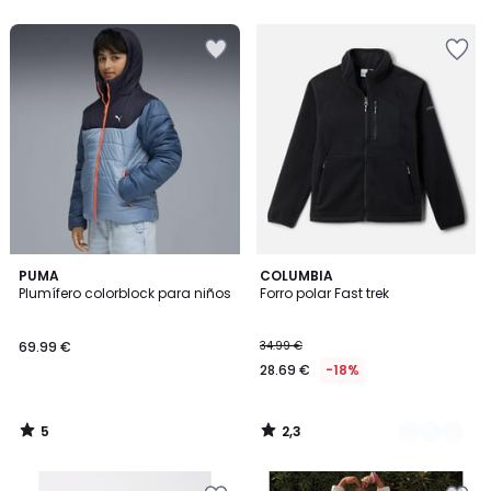
5
5
2,3
PUMA
2
COLUMBIA
/
/ 5
Plumífero colorblock para niños
Forro polar Fast trek
Colores
5
69.99 €
34.99 €
28.69 €
-18%
5
2,3
/
/
5
5