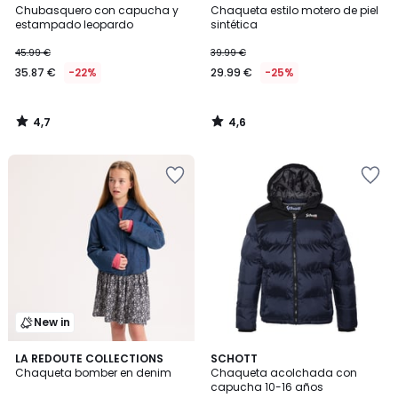
/ 5
/ 5
Chubasquero con capucha y
Chaqueta estilo motero de piel
estampado leopardo
sintética
45.99 €
39.99 €
35.87 €
-22%
29.99 €
-25%
4,7
4,6
/
/
5
5
New in
4,4
LA REDOUTE COLLECTIONS
2
SCHOTT
/ 5
Chaqueta bomber en denim
Chaqueta acolchada con
Colores
capucha 10-16 años