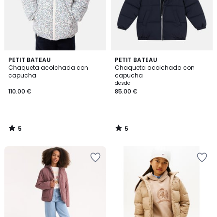
5
5
PETIT BATEAU
PETIT BATEAU
/
/
Chaqueta acolchada con
Chaqueta acolchada con
5
5
capucha
capucha
desde
110.00 €
85.00 €
5
5
/
/
5
5