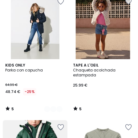
5
5
3
KIDS ONLY
TAPE A L'OEIL
/
/
Parka con capucha
Chaqueta acolchada
Colores
5
5
estampada
64.99 €
25.99 €
48.74 €
-25%
5
5
/
/
5
5