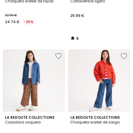
/
Chaqueta worker de rayas
Cortavientos ligero
5
24.74
32.99 €
25.99 €
€
24.74 €
-25%
en
lugar
de
5
32.99
/
5
€
25%
descuento
aplicado.
5
LA REDOUTE COLLECTIONS
LA REDOUTE COLLECTIONS
/
Cazadora vaquera
Chaqueta worker de sarga
5