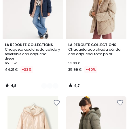
4,8
4,7
2
LA REDOUTE COLLECTIONS
LA REDOUTE COLLECTIONS
/ 5
/ 5
Chaqueta acolchada cálida y
Chaqueta acolchada cálida
Colores
reversible con capucha
con capucha, forro polar
desde
65.99 €
59.99 €
44.21 €
-33%
35.99 €
-40%
4,8
4,7
/
/
5
5