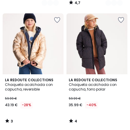
4,7
/
5
3
4
LA REDOUTE COLLECTIONS
LA REDOUTE COLLECTIONS
/
/
Chaqueta acolchada con
Chaqueta acolchada con
5
5
capucha, reversible
capucha, forro polar
59.99 €
59.99 €
43.19 €
-28%
35.99 €
-40%
3
4
/
/
5
5