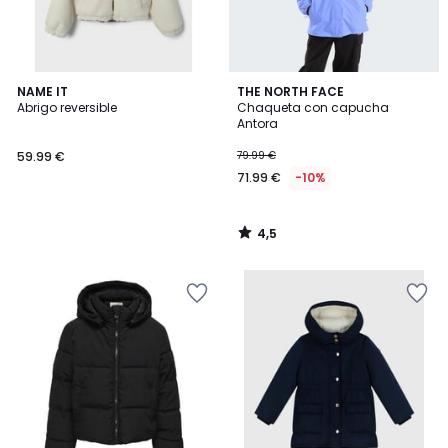
4,5
NAME IT
THE NORTH FACE
/ 5
Abrigo reversible
Chaqueta con capucha
Antora
59.99 €
79.99 €
71.99 €
-10%
4,5
/
5