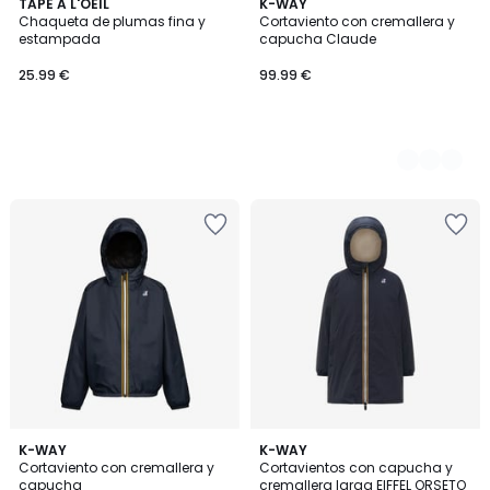
TAPE A L'OEIL
5
K-WAY
Chaqueta de plumas fina y
Cortaviento con cremallera y
Colores
estampada
capucha Claude
25.99 €
99.99 €
K-WAY
K-WAY
Cortaviento con cremallera y
Cortavientos con capucha y
capucha
cremallera larga EIFFEL ORSETO