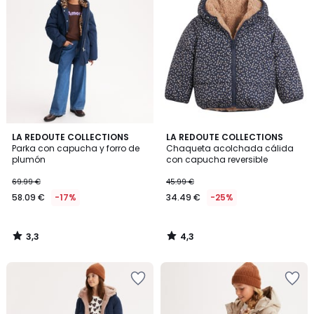
3,3
4,3
LA REDOUTE COLLECTIONS
LA REDOUTE COLLECTIONS
/ 5
/ 5
Parka con capucha y forro de
Chaqueta acolchada cálida
plumón
con capucha reversible
69.99 €
45.99 €
58.09 €
-17%
34.49 €
-25%
3,3
4,3
/
/
5
5