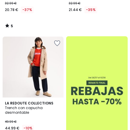
32.99 €
32.99 €
20.78 €
-37%
21.44 €
-35%
5
/
5
.
LA REDOUTE COLLECTIONS
Trench con capucha
desmontable
49.99 €
44.99 €
-10%