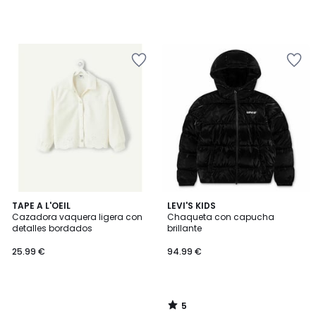
5
TAPE A L'OEIL
LEVI'S KIDS
/
Cazadora vaquera ligera con
Chaqueta con capucha
5
detalles bordados
brillante
25.99 €
94.99 €
5
/