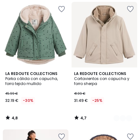
4,8
4,7
LA REDOUTE COLLECTIONS
3
LA REDOUTE COLLECTIONS
/ 5
/ 5
Parka cálida con capucha,
Cortavientos con capucha y
Colores
forro tejido mullido
forro sherpa
45.99 €
41.99 €
32.19 €
-30%
31.49 €
-25%
4,8
4,7
/
/
5
5