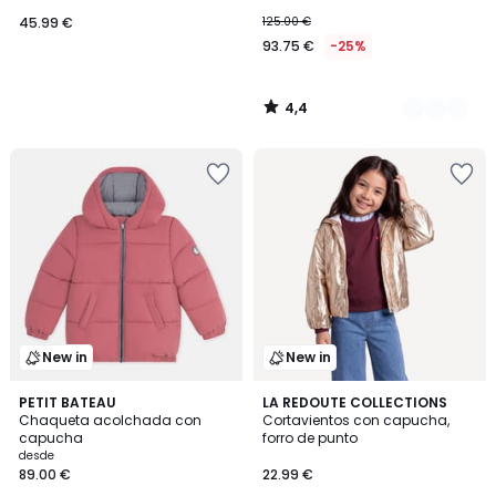
45.99 €
125.00 €
93.75 €
-25%
4,4
/
5
New in
New in
PETIT BATEAU
LA REDOUTE COLLECTIONS
Chaqueta acolchada con
Cortavientos con capucha,
capucha
forro de punto
desde
89.00 €
22.99 €