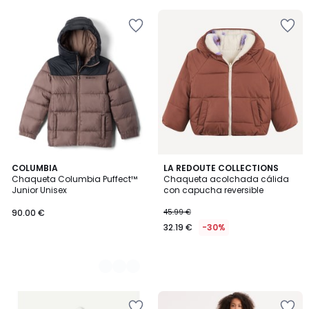
5
3
COLUMBIA
LA REDOUTE COLLECTIONS
Chaqueta Columbia Puffect™
Chaqueta acolchada cálida
Colores
Junior Unisex
con capucha reversible
90.00 €
45.99 €
32.19 €
-30%