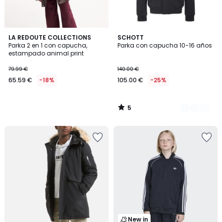
5
LA REDOUTE COLLECTIONS
2
SCHOTT
/
Parka 2 en 1 con capucha,
Parka con capucha 10-16 años
Colores
5
estampado animal print
79.99 €
140.00 €
65.59 €
-18%
105.00 €
-25%
5
/
5
New in