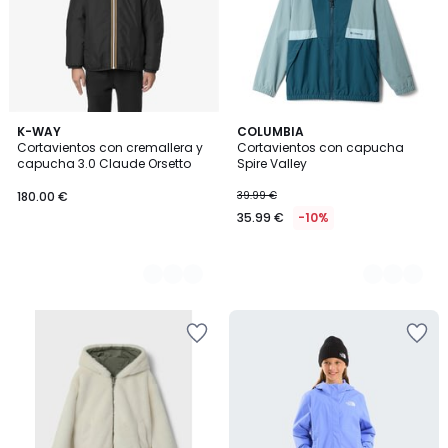
2
K-WAY
2
COLUMBIA
Cortavientos con cremallera y
Cortavientos con capucha
Colores
Colores
capucha 3.0 Claude Orsetto
Spire Valley
180.00 €
39.99 €
35.99 €
-10%