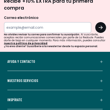
Recibe +10% EXTRA para tu primera
te
compra
olvides
revisar
Correo electrónico
tu
OK
correo
para
No olvides revisar tu correo para confirmar tu suscripción.
Al suscribirte,
aceptas recibir comunicaciones comerciales por parte de La Redoute. Puedes
confirmar
darte de baja en cualquier momento. Para más información, puedes consultar
nuestra política de privacidad
.
tu
¿Ya eres cliente? Suscríbete a la newsletter desde tu espacio personal.
suscripción.
Al
AYUDA Y CONTACTO
suscribirte,
aceptas
recibir
NUESTROS SERVICIOS
comunicaciones
comerciales
personalizadas
INSPÍRATE
por