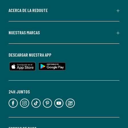
parte
de
ACERCA DE LA REDOUTE
La
Redoute.
Puedes
NUESTRAS MARCAS
darte
de
baja
DESCARGAR NUESTRA APP
en
cualquier
momento.
Para
más
24H JUNTOS
información,
puedes
consultar
nuestra