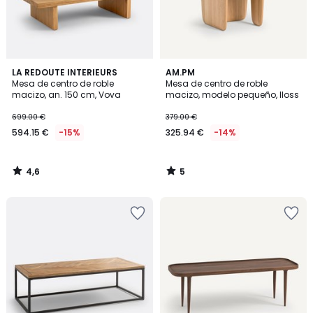
4,6
5
LA REDOUTE INTERIEURS
AM.PM
/ 5
/
Mesa de centro de roble
Mesa de centro de roble
5
macizo, an. 150 cm, Vova
macizo, modelo pequeño, Iloss
699.00 €
379.00 €
594.15 €
-15%
325.94 €
-14%
4,6
5
/
/
5
5