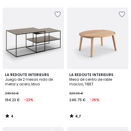
5
5
4
4,7
LA REDOUTE INTERIEURS
LA REDOUTE INTERIEURS
/
/ 5
Juego de 2 mesas nido de
Mesa de centro de roble
5
metal y acero, Miva
macizo, TIBET
249.00 €
329.00 €
194.22 €
-22%
246.75 €
-25%
4
4,7
/
/
5
5