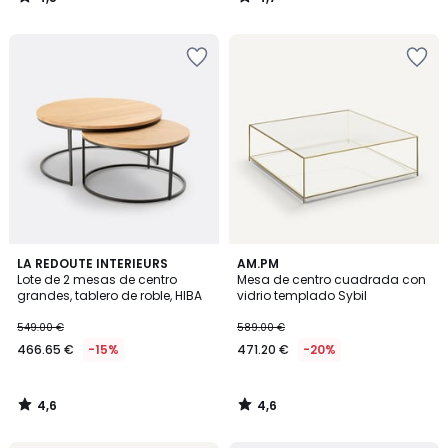
/
/
5
5
4,6
4,6
LA REDOUTE INTERIEURS
AM.PM
/ 5
/ 5
Lote de 2 mesas de centro
Mesa de centro cuadrada con
grandes, tablero de roble, HIBA
vidrio templado Sybil
549.00 €
589.00 €
466.65 €
-15%
471.20 €
-20%
4,6
4,6
/
/
5
5