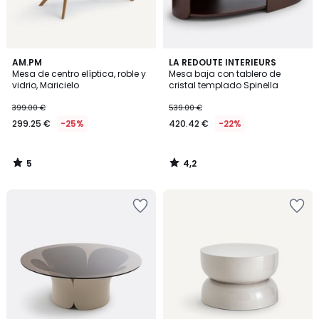
5
4,2
AM.PM
LA REDOUTE INTERIEURS
/
/ 5
Mesa de centro elíptica, roble y
Mesa baja con tablero de
5
vidrio, Maricielo
cristal templado Spinella
399.00 €
539.00 €
299.25 €
-25%
420.42 €
-22%
5
4,2
/
/
5
5