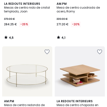
4,5
4,1
LA REDOUTE INTERIEURS
AM.PM
/ 5
/ 5
Mesas de centro nido de cristal
Mesa de centro cuadrada de
templado, Joan
acero, Romy
379.00 €
339.00 €
284.25 €
-25%
271.20 €
-20%
4,5
4,1
/
/
5
5
4,5
4
AM.PM
LA REDOUTE INTERIEURS
/ 5
/
Mesa de centro redonda de
Mesa de centro chapada en