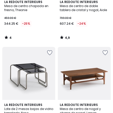
4
4,9
LA REDOUTE INTERIEURS
LA REDOUTE INTERIEURS
/
/ 5
Mesa de centro chapada en
Mesa de centro de doble
5
fresno, Theonie
tablero de cristal y nogal, Aiole
459.00 €
799.00 €
344.25 €
-25%
607.24 €
-24%
4
4,9
/
/
5
5
4,3
3,6
LA REDOUTE INTERIEURS
LA REDOUTE INTERIEURS
/ 5
/ 5
Lote de 2 mesas bajas de vidrio
Mesa de centro de nogal y
templado, Neso
chapa de nogal, Larsen