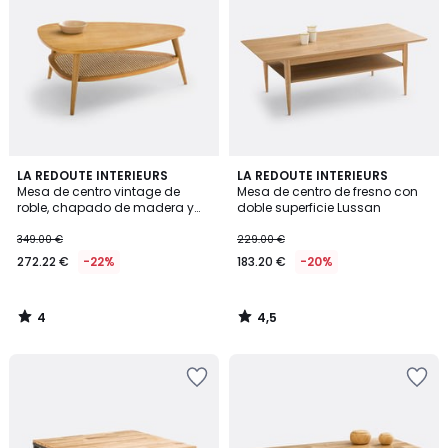
4
4,5
LA REDOUTE INTERIEURS
LA REDOUTE INTERIEURS
/
/ 5
Mesa de centro vintage de
Mesa de centro de fresno con
5
roble, chapado de madera y
doble superficie Lussan
caña, Quilda
349.00 €
229.00 €
272.22 €
-22%
183.20 €
-20%
4
4,5
/
/
5
5