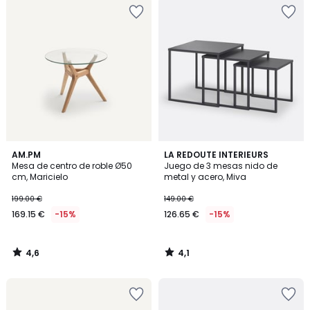
4,6
4,1
AM.PM
LA REDOUTE INTERIEURS
/ 5
/ 5
Mesa de centro de roble Ø50
Juego de 3 mesas nido de
cm, Maricielo
metal y acero, Miva
199.00 €
149.00 €
169.15 €
-15%
126.65 €
-15%
4,6
4,1
/
/
5
5