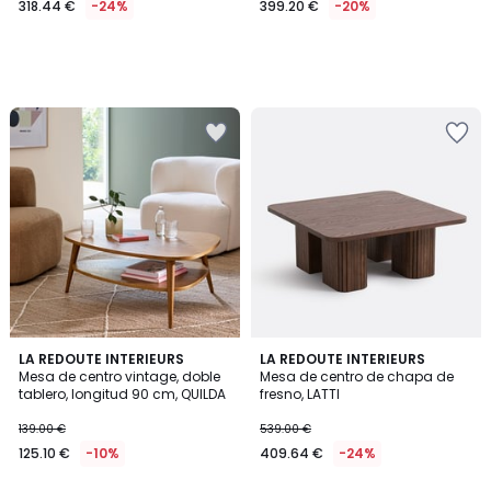
318.44 €
-24%
399.20 €
-20%
en
lugar
de
419.00
€
24%
descuento
aplicado.
4,1
LA REDOUTE INTERIEURS
LA REDOUTE INTERIEURS
/ 5
Mesa de centro vintage, doble
Mesa de centro de chapa de
tablero, longitud 90 cm, QUILDA
fresno, LATTI
139.00 €
539.00 €
125.10 €
-10%
409.64 €
-24%