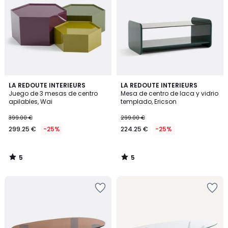
5
5
LA REDOUTE INTERIEURS
LA REDOUTE INTERIEURS
/
/
Juego de 3 mesas de centro
Mesa de centro de laca y vidrio
5
5
apilables, Wai
templado, Ericson
399.00 €
299.00 €
299.25 €
-25%
224.25 €
-25%
5
5
/
/
5
5