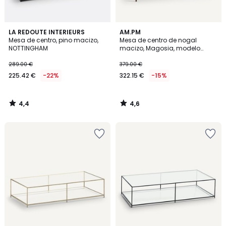
4,4
4,6
LA REDOUTE INTERIEURS
AM.PM
/ 5
/ 5
Mesa de centro, pino macizo,
Mesa de centro de nogal
NOTTINGHAM
macizo, Magosia, modelo
grande
289.00 €
379.00 €
225.42 €
-22%
322.15 €
-15%
4,4
4,6
/
/
5
5