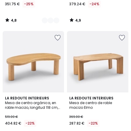
351.75 €
-25%
379.24 €
-24%
4,8
4,9
/
/
5
5
4,2
4,6
LA REDOUTE INTERIEURS
LA REDOUTE INTERIEURS
/ 5
/ 5
Mesa de centro orgánica, en
Mesa de centro de roble
roble macizo, longitud 118 cm,
macizo Elmo
RODI
519.00 €
369.00 €
404.82 €
-22%
287.82 €
-22%