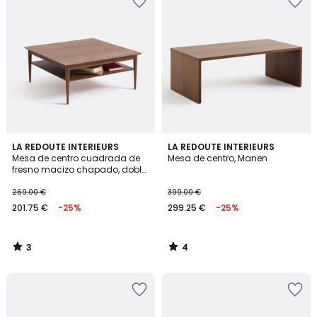
3
4
LA REDOUTE INTERIEURS
LA REDOUTE INTERIEURS
/
/
Mesa de centro cuadrada de
Mesa de centro, Manen
5
5
fresno macizo chapado, doble
tablero, LUSSAN
269.00 €
399.00 €
201.75 €
-25%
299.25 €
-25%
3
4
/
/
5
5