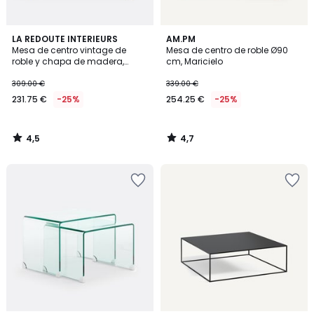
4,5
4,7
LA REDOUTE INTERIEURS
AM.PM
/ 5
/ 5
Mesa de centro vintage de
Mesa de centro de roble Ø90
roble y chapa de madera,
cm, Maricielo
QUILDA
309.00 €
339.00 €
231.75 €
-25%
254.25 €
-25%
4,5
4,7
/
/
5
5