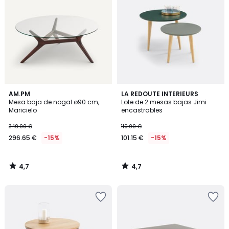
4,7
4,7
AM.PM
LA REDOUTE INTERIEURS
/ 5
/ 5
Mesa baja de nogal ø90 cm,
Lote de 2 mesas bajas Jimi
Maricielo
encastrables
349.00 €
119.00 €
296.65 €
-15%
101.15 €
-15%
4,7
4,7
/
/
5
5