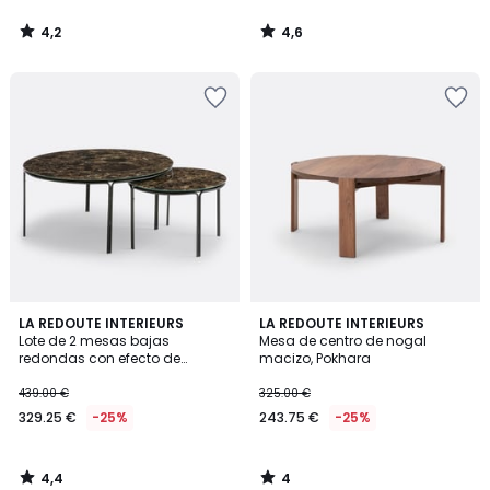
4,2
4,6
/
/
5
5
4,4
4
LA REDOUTE INTERIEURS
LA REDOUTE INTERIEURS
/ 5
/
Lote de 2 mesas bajas
Mesa de centro de nogal
5
redondas con efecto de
macizo, Pokhara
mármol, Chici
439.00 €
325.00 €
329.25 €
-25%
243.75 €
-25%
4,4
4
/
/