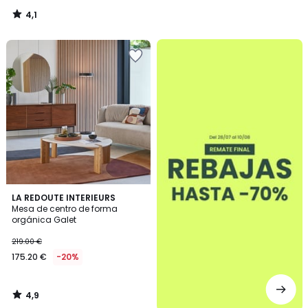
4,1
/
5
.
4,9
LA REDOUTE INTERIEURS
/ 5
Mesa de centro de forma
orgánica Galet
219.00 €
175.20 €
-20%
4,9
/