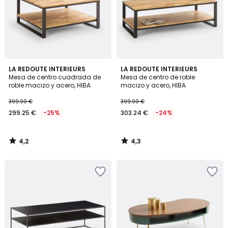
4,2
4,3
LA REDOUTE INTERIEURS
LA REDOUTE INTERIEURS
/ 5
/ 5
Mesa de centro cuadrada de
Mesa de centro de roble
roble macizo y acero, HIBA
macizo y acero, HIBA
399.00 €
399.00 €
299.25 €
-25%
303.24 €
-24%
4,2
4,3
/
/
5
5