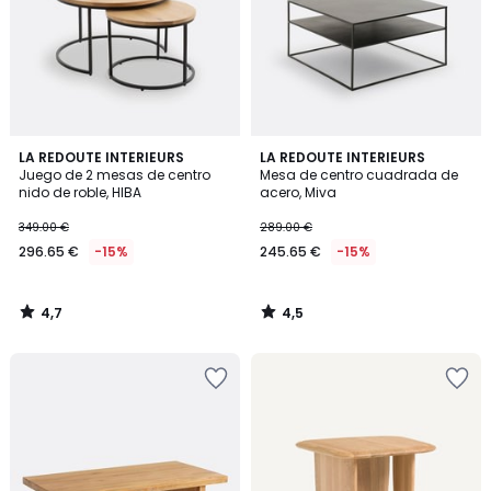
4,7
4,5
LA REDOUTE INTERIEURS
LA REDOUTE INTERIEURS
/ 5
/ 5
Juego de 2 mesas de centro
Mesa de centro cuadrada de
nido de roble, HIBA
acero, Miva
349.00 €
289.00 €
296.65 €
-15%
245.65 €
-15%
4,7
4,5
/
/
5
5