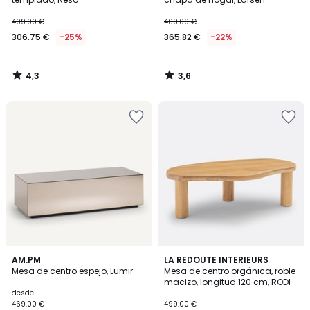
409.00 €
469.00 €
306.75 €
-25%
365.82 €
-22%
4,3
3,6
/
/
5
5
4,8
4,9
2
AM.PM
LA REDOUTE INTERIEURS
/ 5
/ 5
Mesa de centro espejo, Lumir
Mesa de centro orgánica, roble
Colores
macizo, longitud 120 cm, RODI
desde
469.00 €
499.00 €