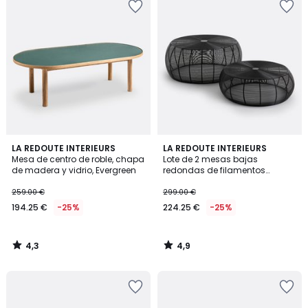
4,3
4,9
LA REDOUTE INTERIEURS
LA REDOUTE INTERIEURS
/ 5
/ 5
Mesa de centro de roble, chapa
Lote de 2 mesas bajas
de madera y vidrio, Evergreen
redondas de filamentos
metálicos Bangor
259.00 €
299.00 €
194.25 €
-25%
224.25 €
-25%
4,3
4,9
/
/
5
5