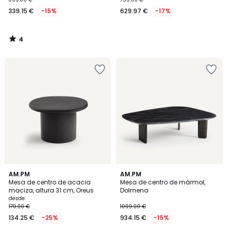
339.15 €
-15%
629.97 €
-17%
4
/
5
3,7
2,6
2
AM.PM
AM.PM
/ 5
/ 5
Mesa de centro de acacia
Mesa de centro de mármol,
Colores
maciza, altura 31 cm, Oreus
Dolmena
desde
179.00 €
1099.00 €
134.25 €
-25%
934.15 €
-15%