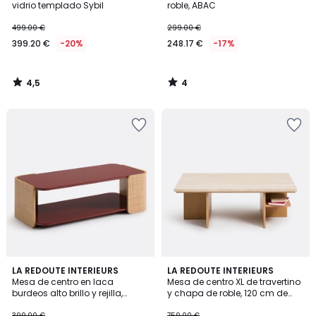
5
vidrio templado Sybil
roble, ABAC
499.00 €
299.00 €
399.20 €
-20%
248.17 €
-17%
4,5
4
/
/
5
5
4
LA REDOUTE INTERIEURS
LA REDOUTE INTERIEURS
/
Mesa de centro en laca
Mesa de centro XL de travertino
5
burdeos alto brillo y rejilla,
y chapa de roble, 120 cm de
tablero doble, TALMA
ancho, CALISTE
399.00 €
759.00 €