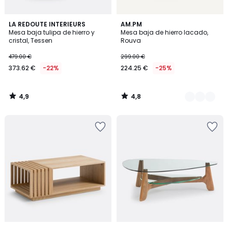
4,9
4,8
LA REDOUTE INTERIEURS
2
AM.PM
/ 5
/ 5
Mesa baja tulipa de hierro y
Mesa baja de hierro lacado,
Colores
cristal, Tessen
Rouva
479.00 €
299.00 €
373.62 €
-22%
224.25 €
-25%
4,9
4,8
/
/
5
5