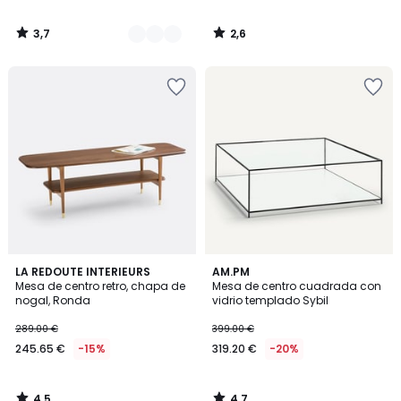
3,7
2,6
/
/
5
5
4,5
4,7
LA REDOUTE INTERIEURS
AM.PM
/ 5
/ 5
Mesa de centro retro, chapa de
Mesa de centro cuadrada con
nogal, Ronda
vidrio templado Sybil
289.00 €
399.00 €
245.65 €
-15%
319.20 €
-20%
4,5
4,7