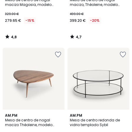
macizo Magosia, modelo
macizo, Théoleine, modelo
pequeño
pequeño
329.00 €
499.00 €
279.65 €
-15%
399.20 €
-20%
4,8
4,7
/
/
5
5
4,5
4,7
AM.PM
AM.PM
/ 5
/ 5
Mesa de centro de nogal
Mesa de centro redonda de
macizo Théoleine, modelo
vidrio templado Sybil
grande