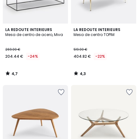
4,7
4,3
LA REDOUTE INTERIEURS
LA REDOUTE INTERIEURS
/ 5
/ 5
Mesa de centro de acero, Miva
Mesa de centro TOPIM
269.00 €
519.00 €
204.44 €
-24%
404.82 €
-22%
4,7
4,3
/
/
5
5