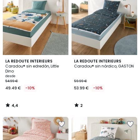
4,4
2
LA REDOUTE INTERIEURS
LA REDOUTE INTERIEURS
/ 5
/
Caradou® sin edredón, Little
Caradou® sin nórdico, GASTON
5
Dino
desde
54.99 €
59.99 €
49.49 €
-10%
53.99 €
-10%
4,4
2
/
/
5
5