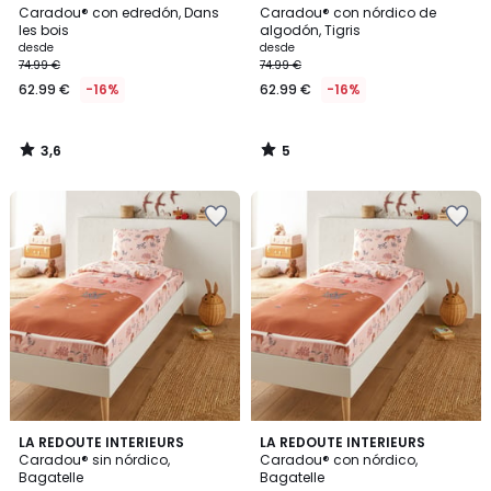
/ 5
/
Caradou® con edredón, Dans
Caradou® con nórdico de
5
les bois
algodón, Tigris
desde
desde
74.99 €
74.99 €
62.99 €
-16%
62.99 €
-16%
3,6
5
/
/
5
5
4,4
5
LA REDOUTE INTERIEURS
LA REDOUTE INTERIEURS
/ 5
/
Caradou® sin nórdico,
Caradou® con nórdico,
5
Bagatelle
Bagatelle