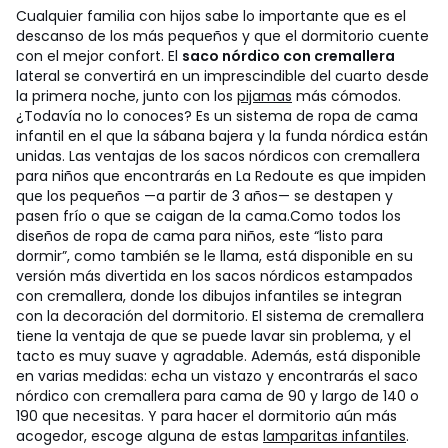
Cualquier familia con hijos sabe lo importante que es el
descanso de los más pequeños y que el dormitorio cuente
con el mejor confort. El
saco nórdico con cremallera
lateral se convertirá en un imprescindible del cuarto desde
la primera noche, junto con los
pijamas
más cómodos.
¿Todavía no lo conoces? Es un sistema de ropa de cama
infantil en el que la sábana bajera y la funda nórdica están
unidas. Las ventajas de los sacos nórdicos con cremallera
para niños que encontrarás en La Redoute es que impiden
que los pequeños —a partir de 3 años— se destapen y
pasen frío o que se caigan de la cama.
Como todos los
diseños de ropa de cama para niños, este “listo para
dormir”, como también se le llama, está disponible en su
versión más divertida en los sacos nórdicos estampados
con cremallera, donde los dibujos infantiles se integran
con la decoración del dormitorio. El sistema de cremallera
tiene la ventaja de que se puede lavar sin problema, y el
tacto es muy suave y agradable. Además, está disponible
en varias medidas: echa un vistazo y encontrarás el saco
nórdico con cremallera para cama de 90 y largo de 140 o
190 que necesitas. Y para hacer el dormitorio aún más
acogedor, escoge alguna de estas
lamparitas infantiles
.