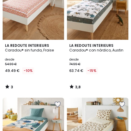
3
3,8
LA REDOUTE INTERIEURS
LA REDOUTE INTERIEURS
/
/ 5
Caradou® sin funda, Fraise
Caradou® con nórdico, Austin
5
desde
desde
54.99 €
74.99 €
49.49 €
-10%
63.74 €
-15%
3
3,8
/
/
5
5