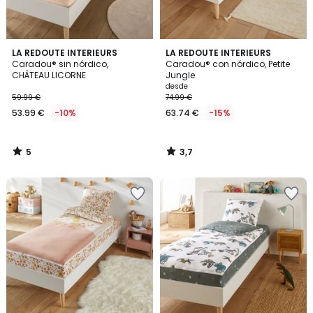
5
3,7
LA REDOUTE INTERIEURS
LA REDOUTE INTERIEURS
/
/ 5
Caradou® sin nórdico,
Caradou® con nórdico, Petite
5
CHÂTEAU LICORNE
Jungle
desde
59.99 €
74.99 €
53.99 €
-10%
63.74 €
-15%
5
3,7
/
/
5
5