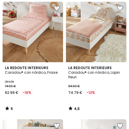
5
4,5
LA REDOUTE INTERIEURS
LA REDOUTE INTERIEURS
/
/ 5
Caradou® con nórdico, Fraise
Caradou® con nórdico, Lapin
5
fleuri
desde
74.99 €
84.99 €
62.99 €
-16%
74.79 €
-12%
5
4,5
/
/
5
5