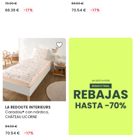
79.99 €
84.99 €
66.39 €
-17%
70.54 €
-17%
.
1
LA REDOUTE INTERIEURS
/
Caradou® con nórdico,
5
CHÂTEAU LICORNE
84.99 €
70.54 €
-17%