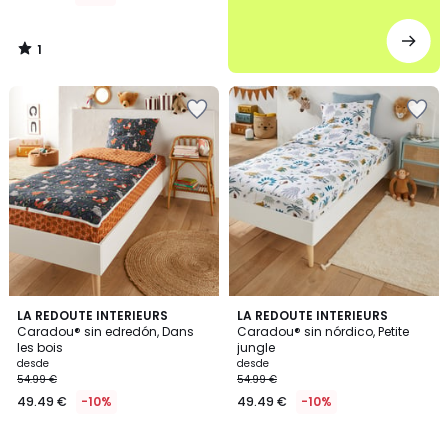
1
/
5
4,5
4,4
LA REDOUTE INTERIEURS
LA REDOUTE INTERIEURS
/ 5
/ 5
Caradou® sin edredón, Dans
Caradou® sin nórdico, Petite
les bois
jungle
desde
desde
54.99 €
54.99 €
49.49 €
-10%
49.49 €
-10%