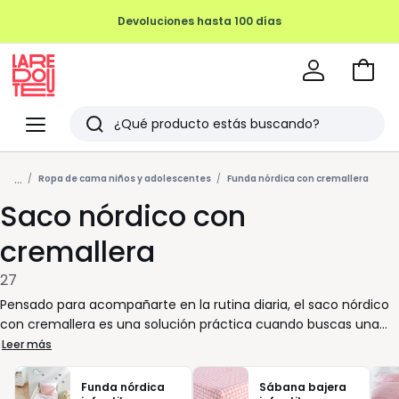
Devoluciones hasta 100 días
Ir
a
La
la
Redoute
Menu
Buscar
cesta
Últimos
...
artículos
Ropa de cama niños y adolescentes
Funda nórdica con cremallera
Saco nórdico con
vistos
cremallera
27
Pensado para acompañarte en la rutina diaria, el saco nórdico
con cremallera es una solución práctica cuando buscas una
cama siempre lista y un dormitorio ordenado sin esfuerzo. Su
Leer más
diseño envolvente mantiene el conjunto en su sitio y facilita el
momento de hacer la cama, incluso en mañanas con prisas.
Funda nórdica
Sábana bajera