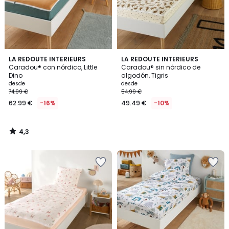
4,3
LA REDOUTE INTERIEURS
LA REDOUTE INTERIEURS
/ 5
Caradou® con nórdico, Little
Caradou® sin nórdico de
Dino
algodón, Tigris
desde
desde
74.99 €
54.99 €
62.99 €
-16%
49.49 €
-10%
4,3
/
5