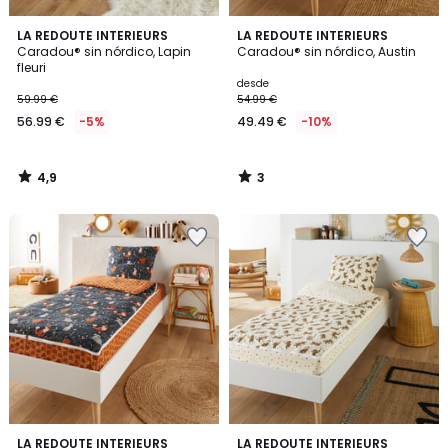
4,9
3
LA REDOUTE INTERIEURS
LA REDOUTE INTERIEURS
/ 5
/
Caradou® sin nórdico, Lapin
Caradou® sin nórdico, Austin
5
fleuri
desde
59.99 €
54.99 €
56.99 €
-5%
49.49 €
-10%
4,9
3
/
/
5
5
3,6
5
LA REDOUTE INTERIEURS
LA REDOUTE INTERIEURS