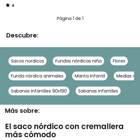
4
/
5
Página 1 de 1
Descubre:
Sacos nordicos
Fundas nórdicas niña
Flores
C
Funda nórdica animales
Manta infantil
Medias ve
Sabanas infantiles 90x190
Sabanas infantiles
Más sobre:
El saco nórdico con cremallera
más cómodo