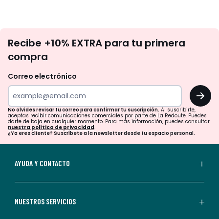
No
Recibe +10% EXTRA para tu primera
te
compra
olvides
revisar
Correo electrónico
tu
OK
correo
para
No olvides revisar tu correo para confirmar tu suscripción.
Al suscribirte,
aceptas recibir comunicaciones comerciales por parte de La Redoute. Puedes
confirmar
darte de baja en cualquier momento. Para más información, puedes consultar
nuestra política de privacidad
.
tu
¿Ya eres cliente? Suscríbete a la newsletter desde tu espacio personal.
suscripción.
Al
AYUDA Y CONTACTO
suscribirte,
aceptas
recibir
NUESTROS SERVICIOS
comunicaciones