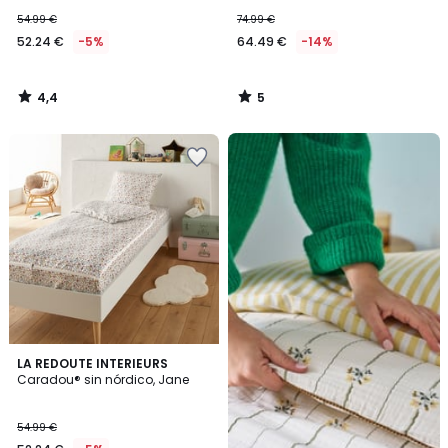
54.99 €
74.99 €
52.24 €
-5%
64.49 €
-14%
4,4
5
/
/
5
5
Descubre
todos
nuestros
tejidos
irresistibles
5
LA REDOUTE INTERIEURS
/
Caradou® sin nórdico, Jane
5
54.99 €