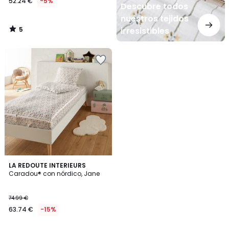
52.24 €
-5%
Descubre todos
nuestros tejidos
5
irresistibles
/
5
4
LA REDOUTE INTERIEURS
/
Caradou® con nórdico, Jane
5
74.99 €
63.74 €
-15%