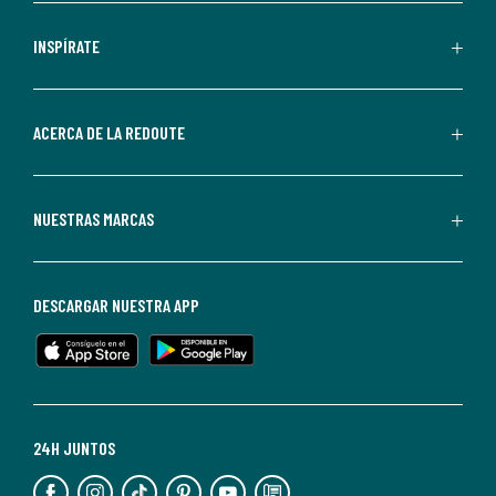
comerciales
personalizadas
INSPÍRATE
por
parte
de
ACERCA DE LA REDOUTE
La
Redoute.
Puedes
NUESTRAS MARCAS
darte
de
baja
DESCARGAR NUESTRA APP
en
cualquier
momento.
Para
más
24H JUNTOS
información,