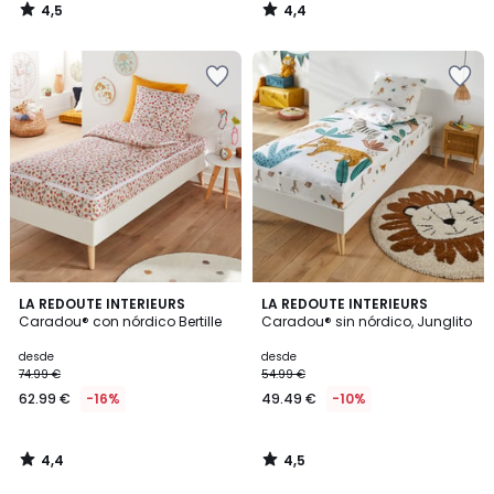
4,5
4,4
/
/
5
5
4,4
4,5
LA REDOUTE INTERIEURS
LA REDOUTE INTERIEURS
/ 5
/ 5
Caradou® con nórdico Bertille
Caradou® sin nórdico, Junglito
desde
desde
74.99 €
54.99 €
62.99 €
-16%
49.49 €
-10%
4,4
4,5
/
/
5
5