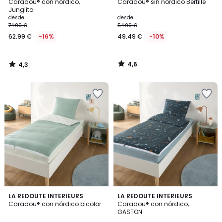
/ 5
/ 5
Caradou® con nórdico,
Caradou® sin nórdico Bertille
Junglito
Precio
desde
desde
74.99 €
54.99 €
a
62.99 €
-16%
49.49 €
-10%
partir
de
62.99
4,6
4,3
€
/
/
5
5
en
lugar
de
74.99
€
16%
descuento
aplicado.
LA REDOUTE INTERIEURS
LA REDOUTE INTERIEURS
Caradou® con nórdico bicolor
Caradou® con nórdico,
GASTON