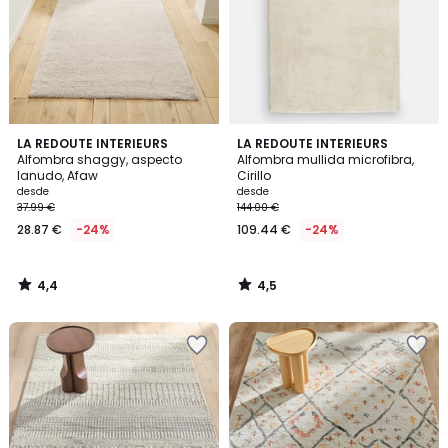
4,4
4,5
LA REDOUTE INTERIEURS
LA REDOUTE INTERIEURS
/ 5
/ 5
Alfombra shaggy, aspecto
Alfombra mullida microfibra,
lanudo, Afaw
Cirillo
desde
desde
37.99 €
144.00 €
28.87 €
-24%
109.44 €
-24%
4,4
4,5
/
/
5
5