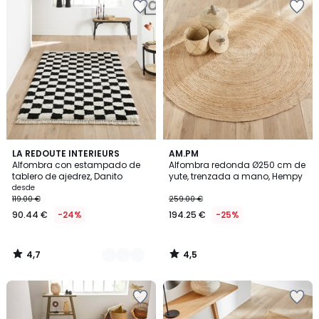
4,7
4,5
3
LA REDOUTE INTERIEURS
AM.PM
/ 5
/ 5
Alfombra con estampado de
Alfombra redonda Ø250 cm de
Colores
tablero de ajedrez, Danito
yute, trenzada a mano, Hempy
desde
119.00 €
259.00 €
90.44 €
-24%
194.25 €
-25%
4,7
4,5
/
/
5
5