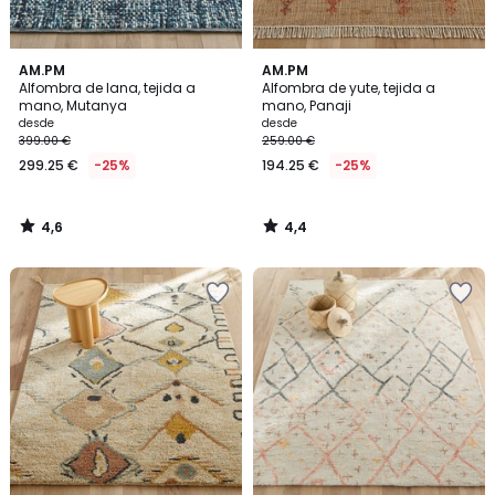
4,6
4,4
AM.PM
AM.PM
/ 5
/ 5
Alfombra de lana, tejida a
Alfombra de yute, tejida a
mano, Mutanya
mano, Panaji
desde
desde
399.00 €
259.00 €
299.25 €
-25%
194.25 €
-25%
4,6
4,4
/
/
5
5