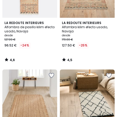
4,6
4,5
LA REDOUTE INTERIEURS
LA REDOUTE INTERIEURS
/ 5
/ 5
Alfombra de pasillo kilim efecto
Alfombra kilim efecto usado,
usado, Navaja
Navaja
desde
desde
127.00 €
170.00 €
96.52 €
-24%
127.50 €
-25%
4,6
4,5
/
/
5
5