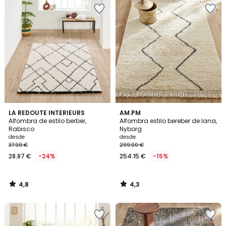
4,8
4,3
LA REDOUTE INTERIEURS
AM.PM
/ 5
/ 5
Alfombra de estilo berber,
Alfombra estilo bereber de lana,
Rabisco
Nyborg
desde
desde
37.99 €
299.00 €
28.87 €
-24%
254.15 €
-15%
4,8
4,3
/
/
5
5