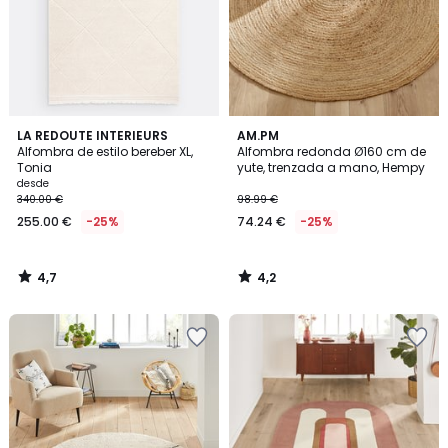
4,7
4,2
LA REDOUTE INTERIEURS
AM.PM
/ 5
/ 5
Alfombra de estilo bereber XL,
Alfombra redonda Ø160 cm de
Tonia
yute, trenzada a mano, Hempy
desde
340.00 €
98.99 €
255.00 €
-25%
74.24 €
-25%
4,7
4,2
/
/
5
5