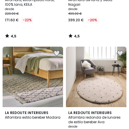
100% lana, KEILA
Nagari
desde
desde
220.00 €
499.00 €
171.60 €
-22%
399.20 €
-20%
4,5
4,5
/
/
5
5
4,4
4,3
LA REDOUTE INTERIEURS
LA REDOUTE INTERIEURS
/ 5
/ 5
Alfombra estilo bereber Madara
Alfombra redonda de lunares
de estilo bereber Ava
desde