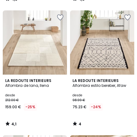
/
/
5
5
4,1
4
LA REDOUTE INTERIEURS
LA REDOUTE INTERIEURS
/ 5
/
Alfombra de lana, Ilena
Alfombra estilo bereber, Afaw
5
desde
desde
212.00 €
98.99 €
159.00 €
-25%
75.23 €
-24%
4,1
4
/
/
5
5