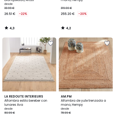
desde
33.99 €
319.00 €
26.51 €
-22%
255.20 €
-20%
4,3
4,2
/
/
5
5
4,6
4,1
LA REDOUTE INTERIEURS
AM.PM
/ 5
/ 5
Alfombra estilo bereber con
Alfombra de yute trenzada a
lunares Ava
mano, Hempy
desde
desde
80.99 €
78.99 €