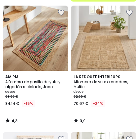
5
4,3
3,9
AM.PM
LA REDOUTE INTERIEURS
/ 5
/ 5
Alfombra de pasillo de yute y
Alfombra de yute a cuadros,
algodón reciclado, Jaco
Mulfier
desde
desde
98.99 €
92.99 €
84.14 €
-15%
70.67 €
-24%
4,3
3,9
/
/
5
5