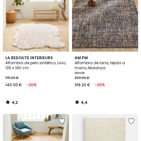
4,2
4,4
LA REDOUTE INTERIEURS
AM.PM
/ 5
/ 5
Alfombra de pelo sintético, Livio,
Alfombra de lana, tejida a
135 x 190 cm
mano, Mutanya
desde
175.00 €
399.00 €
140.00 €
-20%
319.20 €
-20%
4,2
4,4
/
/
5
5