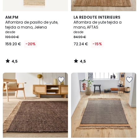
4,5
4,5
AM.PM
LA REDOUTE INTERIEURS
/ 5
/ 5
Alfombra de pasillo de yute,
Alfombra de yute tejida a
tejida a mano, Jelena
mano, AFTAS
desde
desde
199.00 €
84.99 €
159.20 €
-20%
72.24 €
-15%
4,5
4,5
/
/
5
5