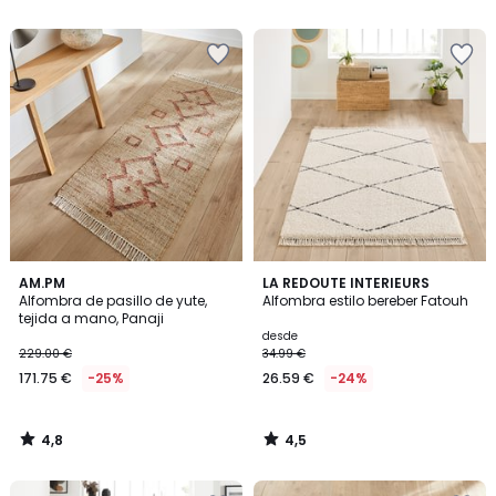
5
5
4,8
4,5
AM.PM
LA REDOUTE INTERIEURS
/ 5
/ 5
Alfombra de pasillo de yute,
Alfombra estilo bereber Fatouh
tejida a mano, Panaji
desde
229.00 €
34.99 €
171.75 €
-25%
26.59 €
-24%
4,8
4,5
/
/
5
5