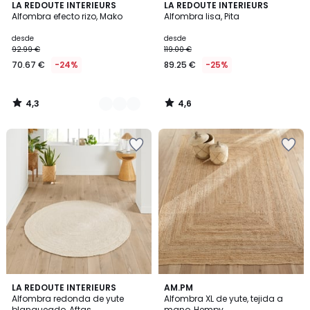
4,3
4,6
3
LA REDOUTE INTERIEURS
LA REDOUTE INTERIEURS
/ 5
/ 5
Alfombra efecto rizo, Mako
Alfombra lisa, Pita
Colores
desde
desde
92.99 €
119.00 €
70.67 €
-24%
89.25 €
-25%
4,3
4,6
/
/
5
5
4,3
4,2
LA REDOUTE INTERIEURS
AM.PM
/ 5
/ 5
Alfombra redonda de yute
Alfombra XL de yute, tejida a
blanqueado, Aftas
mano, Hempy