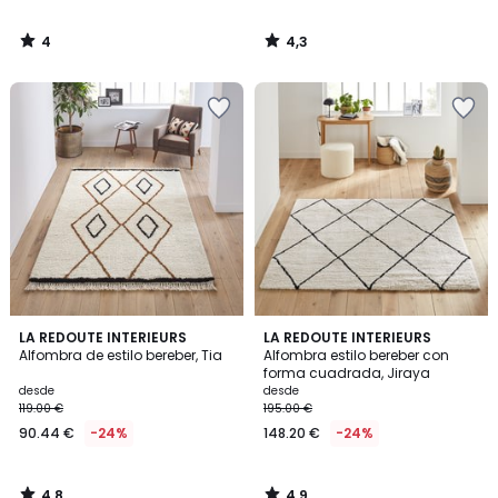
4
4,3
/
/
5
5
4,8
4,9
LA REDOUTE INTERIEURS
LA REDOUTE INTERIEURS
/ 5
/ 5
Alfombra de estilo bereber, Tia
Alfombra estilo bereber con
forma cuadrada, Jiraya
desde
desde
119.00 €
195.00 €
90.44 €
-24%
148.20 €
-24%
4,8
4,9