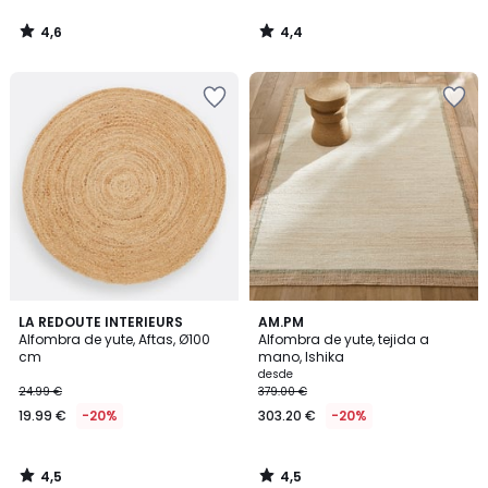
4,6
4,4
/
/
5
5
4,5
4,5
LA REDOUTE INTERIEURS
AM.PM
/ 5
/ 5
Alfombra de yute, Aftas, Ø100
Alfombra de yute, tejida a
cm
mano, Ishika
desde
24.99 €
379.00 €
19.99 €
-20%
303.20 €
-20%
4,5
4,5
/
/