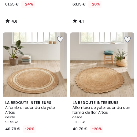
61.55 €
-24%
63.19 €
-20%
4,6
4,1
/
/
5
5
4,6
4,4
LA REDOUTE INTERIEURS
LA REDOUTE INTERIEURS
/ 5
/ 5
Alfombra redonda de yute,
Alfombra de yute redonda con
Aftas
forma de flor, Aftas
desde
desde
50.99 €
50.99 €
40.79 €
-20%
40.79 €
-20%