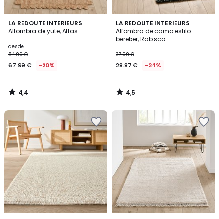
4,4
4,5
LA REDOUTE INTERIEURS
LA REDOUTE INTERIEURS
/ 5
/ 5
Alfombra de yute, Aftas
Alfombra de cama estilo
bereber, Rabisco
desde
84.99 €
37.99 €
67.99 €
-20%
28.87 €
-24%
4,4
4,5
/
/
5
5