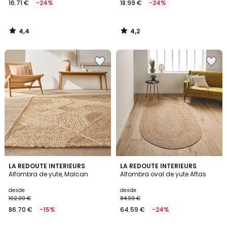
16.71 €
-24%
18.99 €
-24%
partir
de
16.71
4,4
4,2
€
/
/
5
5
en
lugar
de
21.99
€
24%
descuento
aplicado.
4,1
4,3
LA REDOUTE INTERIEURS
LA REDOUTE INTERIEURS
/ 5
/ 5
Alfombra de yute, Malcan
Alfombra oval de yute Aftas
desde
desde
102.00 €
84.99 €
86.70 €
-15%
64.59 €
-24%