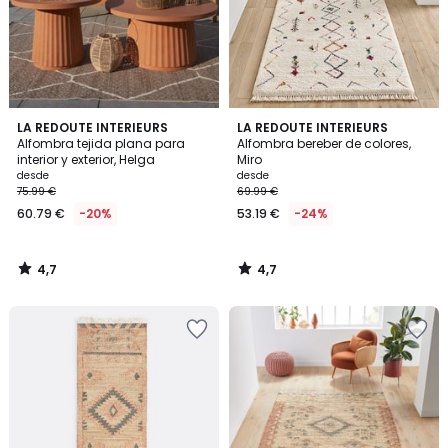
4,7
4,7
LA REDOUTE INTERIEURS
LA REDOUTE INTERIEURS
/ 5
/ 5
Alfombra tejida plana para
Alfombra bereber de colores,
interior y exterior, Helga
Miro
desde
desde
75.99 €
69.99 €
60.79 €
-20%
53.19 €
-24%
4,7
4,7
/
/
5
5