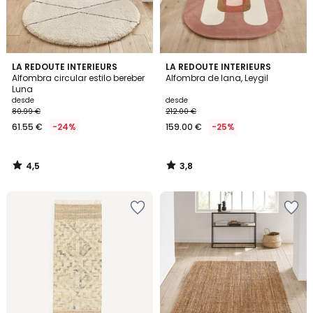
4,5
3,8
LA REDOUTE INTERIEURS
LA REDOUTE INTERIEURS
/ 5
/ 5
Alfombra circular estilo bereber
Alfombra de lana, Leygil
Luna
desde
desde
80.99 €
212.00 €
61.55 €
-24%
159.00 €
-25%
4,5
3,8
/
/
5
5