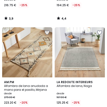
216.75 €
-25%
194.25 €
-25%
3,9
4,4
/
/
5
5
4
4,3
AM.PM
LA REDOUTE INTERIEURS
/
/ 5
Alfombra de lana anudada a
Alfombra de lana, Naga
5
mano para el pasillo, Mirjana
desde
desde
279.00 €
167.00 €
223.20 €
-20%
125.25 €
-25%