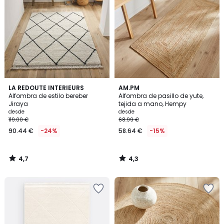
4,7
4,3
LA REDOUTE INTERIEURS
AM.PM
/ 5
/ 5
Alfombra de estilo bereber
Alfombra de pasillo de yute,
Jiraya
tejida a mano, Hempy
desde
desde
119.00 €
68.99 €
90.44 €
-24%
58.64 €
-15%
4,7
4,3
/
/
5
5