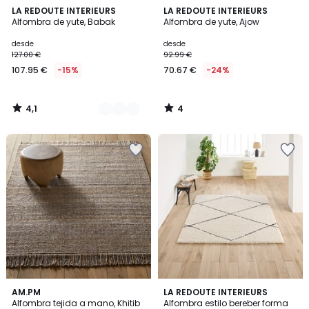
4,1
4
4
LA REDOUTE INTERIEURS
LA REDOUTE INTERIEURS
/ 5
/
Alfombra de yute, Babak
Alfombra de yute, Ajow
Colores
5
desde
desde
127.00 €
92.99 €
107.95 €
-15%
70.67 €
-24%
4,1
4
/
/
5
5
4,7
4,5
AM.PM
LA REDOUTE INTERIEURS
/ 5
/ 5
Alfombra tejida a mano, Khitib
Alfombra estilo bereber forma