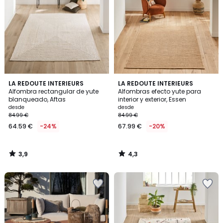
3,9
4,3
LA REDOUTE INTERIEURS
LA REDOUTE INTERIEURS
/ 5
/ 5
Alfombra rectangular de yute
Alfombras efecto yute para
blanqueado, Aftas
interior y exterior, Essen
desde
desde
84.99 €
84.99 €
64.59 €
-24%
67.99 €
-20%
3,9
4,3
/
/
5
5