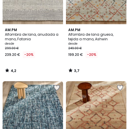
4,2
3,7
AM.PM
AM.PM
/ 5
/ 5
Alfombra de lana, anudada a
Alfombra de lana gruesa,
mano, Fatonia
tejida a mano, Ashwin
desde
desde
299.00 €
249.00 €
239.20 €
-20%
199.20 €
-20%
4,2
3,7
/
/
5
5