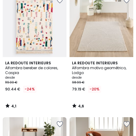
4,1
4,6
LA REDOUTE INTERIEURS
LA REDOUTE INTERIEURS
/ 5
/ 5
Alfombra bereber de colores,
Alfombra motivo geométrico,
Caspia
Lodgo
desde
desde
119.00 €
98.99 €
90.44 €
-24%
79.19 €
-20%
4,1
4,6
/
/
5
5