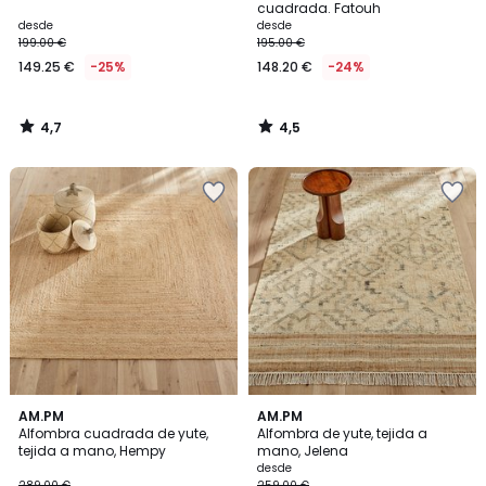
cuadrada. Fatouh
desde
desde
199.00 €
195.00 €
149.25 €
-25%
148.20 €
-24%
4,7
4,5
/
/
5
5
3,9
4,4
AM.PM
AM.PM
/ 5
/ 5
Alfombra cuadrada de yute,
Alfombra de yute, tejida a
tejida a mano, Hempy
mano, Jelena
desde
289.00 €
259.00 €