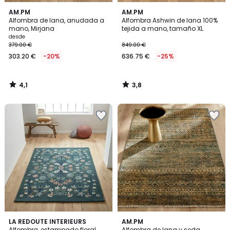
4,1
3,8
AM.PM
AM.PM
/ 5
/ 5
Alfombra de lana, anudada a
Alfombra Ashwin de lana 100%
mano, Mirjana
tejida a mano, tamaño XL
desde
379.00 €
849.00 €
303.20 €
-20%
636.75 €
-25%
4,1
3,8
/
/
5
5
4,5
4,5
LA REDOUTE INTERIEURS
AM.PM
/ 5
/ 5
Alfombra, estampado floral,
Alfombra de lana y seda