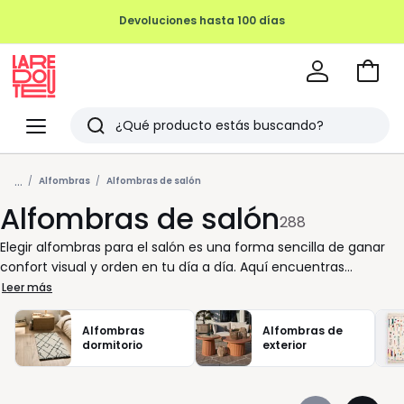
REMATE FINAL HASTA -70%
Ir
a
La
la
Redoute
Menu
Buscar
cesta
Últimos
...
artículos
Alfombras
Alfombras de salón
Alfombras de salón
vistos
288
Elegir alfombras para el salón es una forma sencilla de ganar
confort visual y orden en tu día a día. Aquí encuentras
opciones pensadas para acompañarte, según tu ritmo y tus
Leer más
hábitos en casa. ¿Buscas practicidad? Un modelo de pelo corto
facilita la limpieza y mantiene un aspecto cuidado con poco
Alfombras
Alfombras de
esfuerzo. ¿Prefieres un ambiente sereno? Los tonos beige o gris
dormitorio
exterior
se integran con facilidad y ayudan a crear una base equilibrada
para el resto de la decoración. Cada alfombra se valora por sus