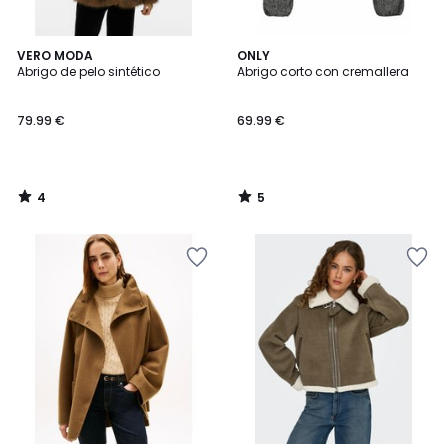
4
5
VERO MODA
ONLY
/
/
Abrigo de pelo sintético
Abrigo corto con cremallera
5
5
79.99 €
69.99 €
4
5
/
/
5
5