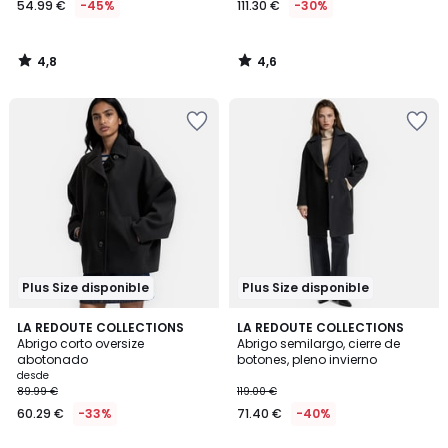
54.99 €
-45%
111.30 €
-30%
en
lugar
de
4,8
4,6
99.99
/
/
5
5
€
45%
descuento
aplicado.
Plus Size disponible
Plus Size disponible
4,5
4,5
2
LA REDOUTE COLLECTIONS
LA REDOUTE COLLECTIONS
/ 5
/ 5
Abrigo corto oversize
Abrigo semilargo, cierre de
Colores
abotonado
botones, pleno invierno
desde
89.99 €
119.00 €
60.29 €
-33%
71.40 €
-40%