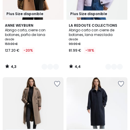
Plus Size disponible
Plus Size disponible
4,3
4,4
3
ANNE WEYBURN
2
LA REDOUTE COLLECTIONS
/ 5
/ 5
Abrigo corto, cierre con
Abrigo corto con cierre de
Colores
Colores
botones, paño de lana
botones, lana mezclada
desde
desde
159.00 €
99.99 €
127.20 €
-20%
81.99 €
-18%
4,3
4,4
/
/
5
5