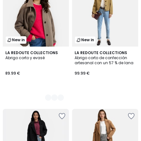
New in
New in
2
LA REDOUTE COLLECTIONS
LA REDOUTE COLLECTIONS
Abrigo corto y evasé
Abrigo corto de confección
Colores
artesanal con un 57 % de lana
89.99 €
99.99 €