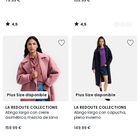
79.99 €
159.99 €
4,5
4,5
/
/
5
5
Plus Size disponible
Plus Size disponible
4,5
4,6
2
LA REDOUTE COLLECTIONS
2
LA REDOUTE COLLECTIONS
/ 5
/ 5
Abrigo largo con cierre
Abrigo largo con capucha,
Colores
Colores
asimétrico, mezcla de lana
pleno invierno
159.99 €
149.99 €