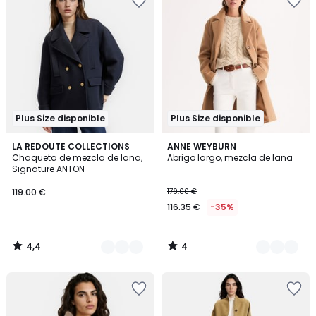
Plus Size disponible
Plus Size disponible
4,4
4
2
LA REDOUTE COLLECTIONS
2
ANNE WEYBURN
/ 5
/
Chaqueta de mezcla de lana,
Abrigo largo, mezcla de lana
Colores
Colores
5
Signature ANTON
119.00 €
179.00 €
116.35 €
-35%
4,4
4
/
/
5
5