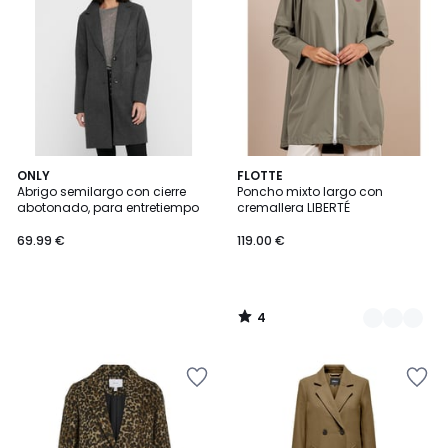
4
ONLY
3
FLOTTE
/
Abrigo semilargo con cierre
Poncho mixto largo con
Colores
5
abotonado, para entretiempo
cremallera LIBERTÉ
69.99 €
119.00 €
4
/
5