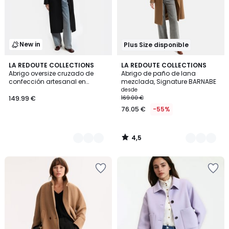
New in
Plus Size disponible
4,5
4
LA REDOUTE COLLECTIONS
3
LA REDOUTE COLLECTIONS
/ 5
Abrigo oversize cruzado de
Abrigo de paño de lana
Colores
Colores
confección artesanal en
mezclada, Signature BARNABE
mezcla de lana
desde
149.99 €
169.00 €
76.05 €
-55%
4,5
/
5