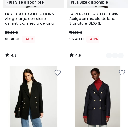
Plus Size disponible
Plus Size disponible
4,5
4,5
LA REDOUTE COLLECTIONS
2
LA REDOUTE COLLECTIONS
/ 5
/ 5
Abrigo largo con cierre
Abrigo en mezcla de lana,
Colores
asimétrico, mezcla de lana
Signature ISIDORE
159.00 €
159.00 €
95.40 €
-40%
95.40 €
-40%
4,5
4,5
/
/
5
5