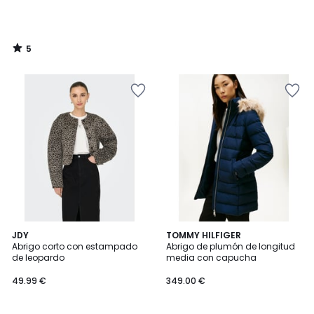
5
/
5
5
JDY
TOMMY HILFIGER
/
Abrigo corto con estampado
Abrigo de plumón de longitud
5
de leopardo
media con capucha
49.99 €
349.00 €