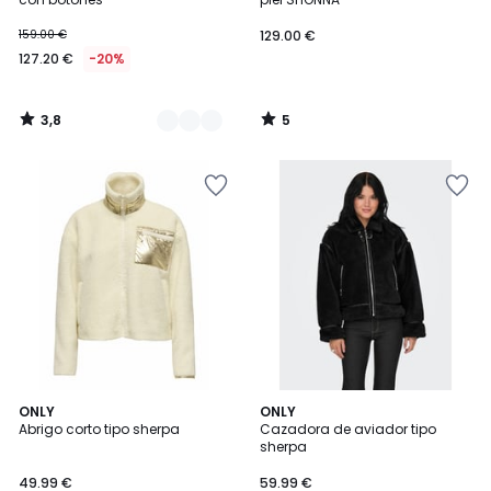
159.00 €
129.00 €
127.20 €
-20%
3,8
5
/
/
5
5
5
ONLY
ONLY
/
Abrigo corto tipo sherpa
Cazadora de aviador tipo
5
sherpa
49.99 €
59.99 €