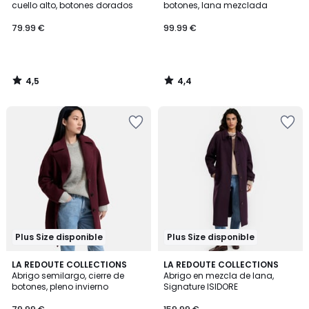
cuello alto, botones dorados
botones, lana mezclada
79.99 €
99.99 €
4,5
4,4
/
/
5
5
Plus Size disponible
Plus Size disponible
4,5
4,5
LA REDOUTE COLLECTIONS
2
LA REDOUTE COLLECTIONS
/ 5
/ 5
Abrigo semilargo, cierre de
Abrigo en mezcla de lana,
Colores
botones, pleno invierno
Signature ISIDORE