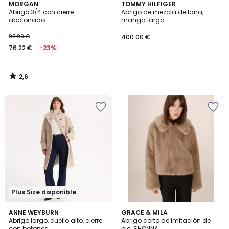
2,6
MORGAN
TOMMY HILFIGER
/ 5
Abrigo 3/4 con cierre
Abrigo de mezcla de lana,
abotonado
manga larga
98.99 €
400.00 €
76.22 €
-23%
2,6
/
5
Plus Size disponible
3,8
5
2
ANNE WEYBURN
GRACE & MILA
/ 5
/
Abrigo largo, cuello alto, cierre
Abrigo corto de imitación de
Colores
5
con botones
piel SHONNA