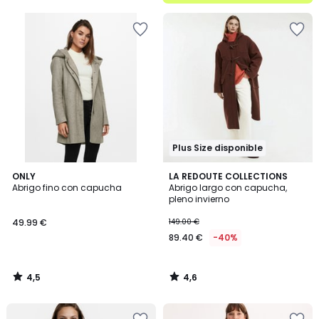
Plus Size disponible
4,5
4,6
ONLY
LA REDOUTE COLLECTIONS
/ 5
/ 5
Abrigo fino con capucha
Abrigo largo con capucha,
pleno invierno
49.99 €
149.00 €
89.40 €
-40%
4,5
4,6
/
/
5
5