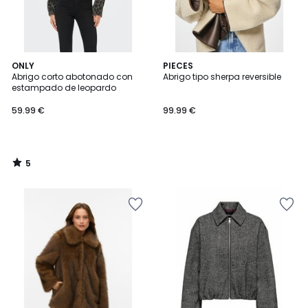
5
ONLY
PIECES
/
Abrigo corto abotonado con
Abrigo tipo sherpa reversible
5
estampado de leopardo
59.99 €
99.99 €
5
/
5