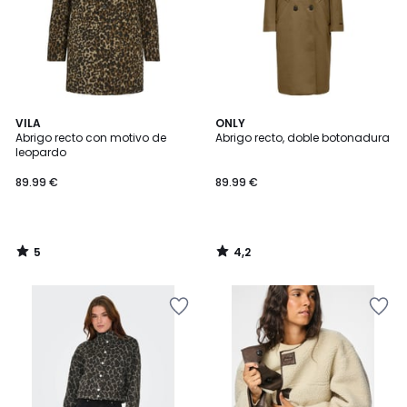
5
4,2
VILA
ONLY
/
/ 5
Abrigo recto con motivo de
Abrigo recto, doble botonadura
5
leopardo
89.99 €
89.99 €
5
4,2
/
/
5
5