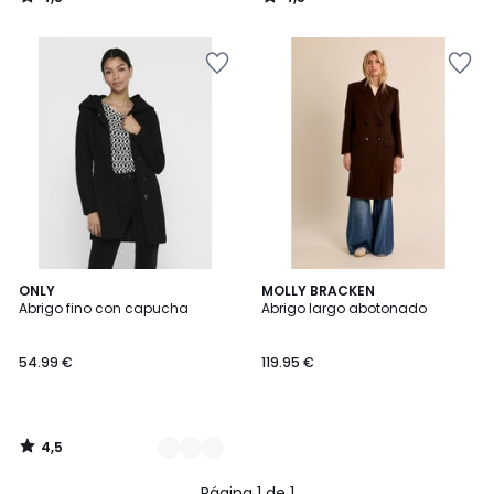
/
/
5
5
4,5
2
ONLY
MOLLY BRACKEN
/ 5
Abrigo fino con capucha
Abrigo largo abotonado
Colores
54.99 €
119.95 €
4,5
/
5
Página 1 de 1