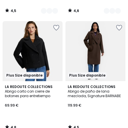
4,5
4,6
/
/
5
5
Plus Size disponible
Plus Size disponible
4,8
4,5
LA REDOUTE COLLECTIONS
LA REDOUTE COLLECTIONS
/ 5
/ 5
Abrigo corto con cierre de
Abrigo de paño de lana
botones para entretiempo
mezclada, Signature BARNABE
69.99 €
119.99 €
4,8
4,5