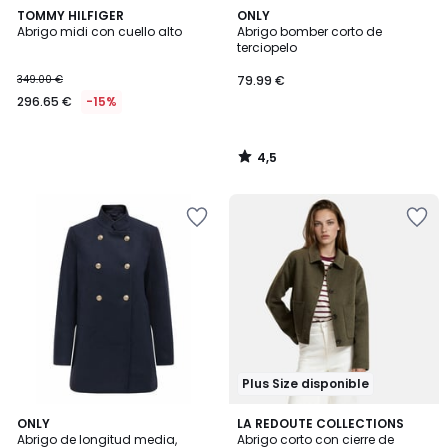
4,5
TOMMY HILFIGER
ONLY
/ 5
Abrigo midi con cuello alto
Abrigo bomber corto de
terciopelo
349.00 €
79.99 €
296.65 €
-15%
4,5
/
5
Plus Size disponible
4,5
4,4
ONLY
LA REDOUTE COLLECTIONS
/ 5
/ 5
Abrigo de longitud media,
Abrigo corto con cierre de