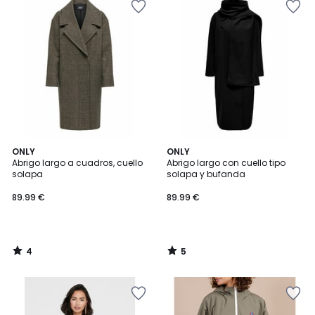
4
5
ONLY
ONLY
/
/
Abrigo largo a cuadros, cuello
Abrigo largo con cuello tipo
5
5
solapa
solapa y bufanda
89.99 €
89.99 €
4
5
/
/
5
5