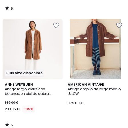
5
/
5
Plus Size disponible
5
ANNE WEYBURN
AMERICAN VINTAGE
/
Abrigo largo, cierre con
Abrigo amplio de largo medio,
5
botones, en piel de cabra,
LULOW
entretiempo
359.00 €
375.00 €
233.35 €
-35%
5
/