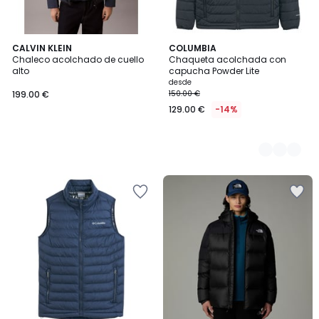
CALVIN KLEIN
2
COLUMBIA
Chaleco acolchado de cuello
Chaqueta acolchada con
Colores
alto
capucha Powder Lite
desde
199.00 €
150.00 €
129.00 €
-14%