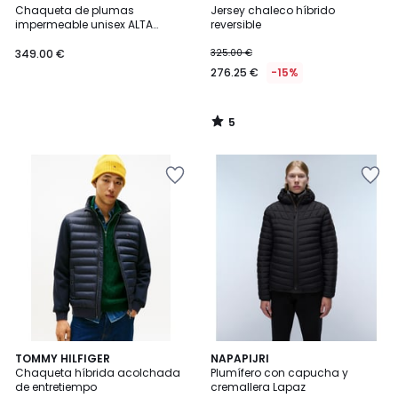
/
Chaqueta de plumas
Jersey chaleco híbrido
5
impermeable unisex ALTA
reversible
PUFFER JACKET
349.00 €
325.00 €
276.25 €
-15%
5
/
5
TOMMY HILFIGER
NAPAPIJRI
Chaqueta híbrida acolchada
Plumífero con capucha y
de entretiempo
cremallera Lapaz