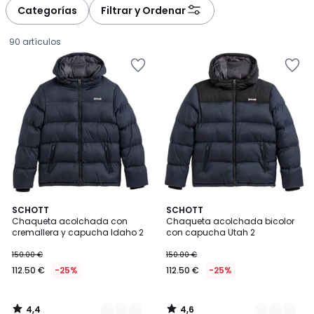
à
à
Categorías
Filtrar y Ordenar
gauche
droite
90 artículos
4,4
4,6
2
SCHOTT
4
SCHOTT
/ 5
/ 5
Chaqueta acolchada con
Chaqueta acolchada bicolor
Colores
Colores
cremallera y capucha Idaho 2
con capucha Utah 2
112.50
150.00 €
150.00 €
€
112.50 €
-25%
112.50 €
-25%
en
lugar
de
4,4
4,6