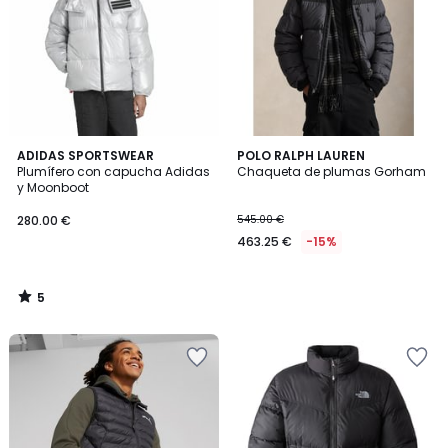
5
ADIDAS SPORTSWEAR
POLO RALPH LAUREN
/
Plumífero con capucha Adidas
Chaqueta de plumas Gorham
5
y Moonboot
280.00 €
545.00 €
463.25 €
-15%
5
/
5