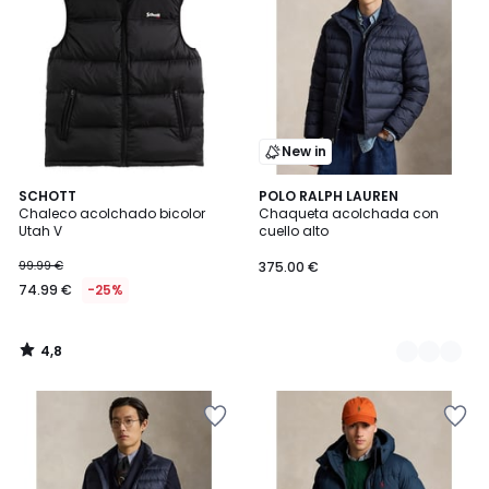
New in
4,8
SCHOTT
2
POLO RALPH LAUREN
/ 5
Chaleco acolchado bicolor
Chaqueta acolchada con
Colores
Utah V
cuello alto
99.99 €
375.00 €
74.99 €
-25%
4,8
/
5