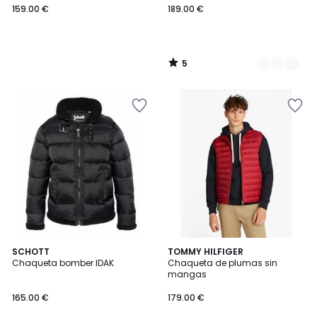
159.00 €
189.00 €
5
/
5
5
2
SCHOTT
TOMMY HILFIGER
/
Chaqueta bomber IDAK
Chaqueta de plumas sin
Colores
5
mangas
165.00 €
179.00 €