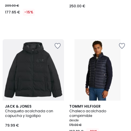
209.00 €
250.00 €
177.65 €
-15%
JACK & JONES
2
TOMMY HILFIGER
Chaqueta acolchada con
Chaleco acolchado
Colores
capucha y logotipo
comprimible
desde
79.99 €
179.00 €