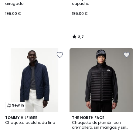
arrugado
capucha
195.00 €
195.00 €
3,7
/
5
New in
4,8
TOMMY HILFIGER
THE NORTH FACE
/ 5
Chaqueta acolchada fina
Chaqueta de plumón con
cremallera, sin mangas y sin
capucha, Terra Peak