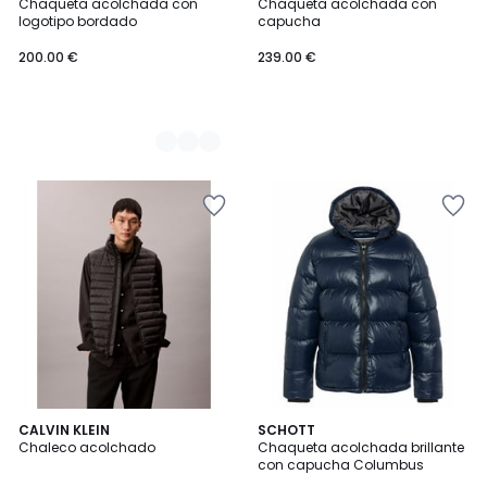
Chaqueta acolchada con
Chaqueta acolchada con
Colores
logotipo bordado
capucha
200.00 €
239.00 €
5
CALVIN KLEIN
2
SCHOTT
/
Chaleco acolchado
Chaqueta acolchada brillante
Colores
5
con capucha Columbus