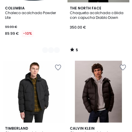
5
2
COLUMBIA
THE NORTH FACE
/
Chaleco acolchado Powder
Chaqueta acolchada cálida
Colores
5
Lite
con capucha Diablo Down
99.99 €
350.00 €
89.99 €
-10%
5
/
5
2
TIMBERLAND
CALVIN KLEIN