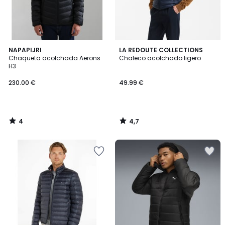
4
4,7
NAPAPIJRI
LA REDOUTE COLLECTIONS
/
/ 5
Chaqueta acolchada Aerons
Chaleco acolchado ligero
5
H3
230.00 €
49.99 €
4
4,7
/
/
5
5