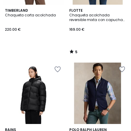
5
TIMBERLAND
FLOTTE
/
Chaqueta corta acolchada
Chaqueta acolchada
5
reversible mixta con capucha
CHARONNE
220.00 €
169.00 €
5
/
5
5
RAINS
POLO RALPH LAUREN