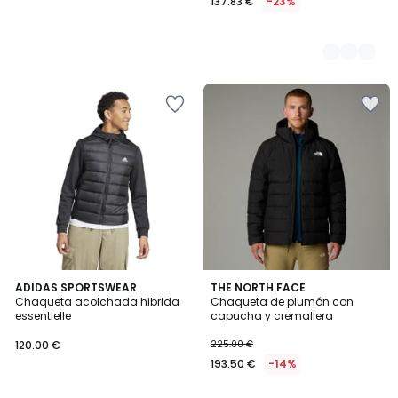
137.83 €
-23%
5
4,2
ADIDAS SPORTSWEAR
THE NORTH FACE
/
/ 5
Chaqueta acolchada hibrida
Chaqueta de plumón con
5
essentielle
capucha y cremallera
120.00 €
225.00 €
193.50 €
-14%