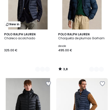
New in
3,8
2
POLO RALPH LAUREN
2
POLO RALPH LAUREN
/ 5
Chaleco acolchado
Chaqueta de plumas Gorham
Colores
Colores
desde
325.00 €
495.00 €
3,8
/
5