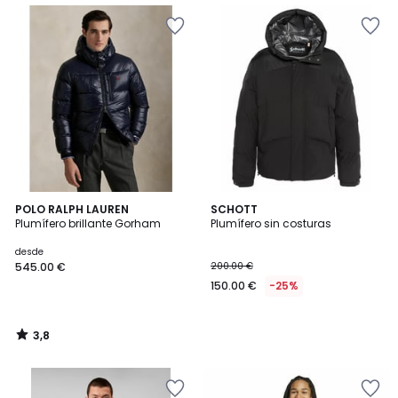
3,8
POLO RALPH LAUREN
SCHOTT
/ 5
Plumífero brillante Gorham
Plumífero sin costuras
desde
545.00 €
200.00 €
150.00 €
-25%
3,8
/
5