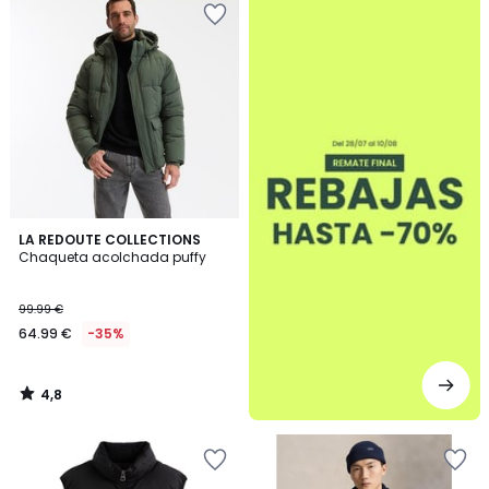
4,8
LA REDOUTE COLLECTIONS
/ 5
Chaqueta acolchada puffy
99.99 €
64.99 €
-35%
4,8
/
5