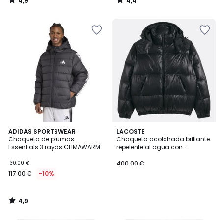
4,9
4,4
/
/
5
5
4,9
ADIDAS SPORTSWEAR
LACOSTE
/ 5
Chaqueta de plumas
Chaqueta acolchada brillante
Essentials 3 rayas CLIMAWARM
repelente al agua con
capucha
130.00 €
400.00 €
117.00 €
-10%
4,9
/
5