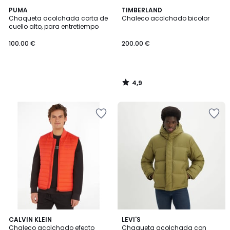
4,9
PUMA
TIMBERLAND
/ 5
Chaqueta acolchada corta de
Chaleco acolchado bicolor
cuello alto, para entretiempo
100.00 €
200.00 €
4,9
/
5
3,7
CALVIN KLEIN
LEVI'S
/ 5
Chaleco acolchado efecto
Chaqueta acolchada con