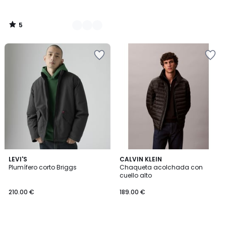
5
/
5
4,8
2
LEVI'S
CALVIN KLEIN
/ 5
Plumífero corto Briggs
Chaqueta acolchada con
Colores
cuello alto
210.00 €
189.00 €