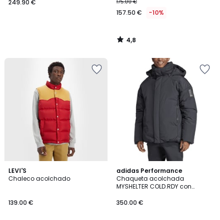
249.90 €
175.00 €
157.50 €
-10%
4,8
/
5
5
4,7
LEVI'S
adidas Performance
/
/ 5
Chaleco acolchado
Chaqueta acolchada
5
MYSHELTER COLD.RDY con
capucha
139.00 €
350.00 €