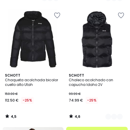
150.00
/
/
5
5
€
25%
descuento
aplicado.
4,5
4,6
SCHOTT
2
SCHOTT
/ 5
/ 5
Chaqueta acolchada bicolor
Chaleco acolchado con
Colores
cuello alto Utah
capucha Idaho 2V
150.00 €
99.99 €
112.50 €
-25%
74.99 €
-25%
4,5
4,6
/
/
5
5
.