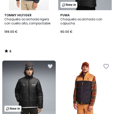
New in
5
TOMMY HILFIGER
PUMA
/
Chaqueta acolchada ligera
Chaqueta acolchada con
5
con cuello alto, compactable
capucha
199.00 €
90.00 €
5
/
5
New in