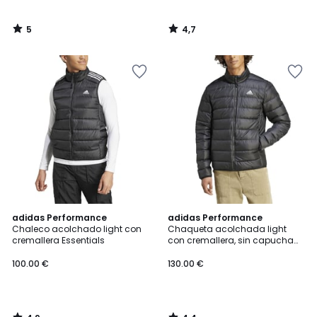
5
4,7
/
/
5
5
4,9
4,4
adidas Performance
adidas Performance
/ 5
/ 5
Chaleco acolchado light con
Chaqueta acolchada light
cremallera Essentials
con cremallera, sin capucha
Essentials
100.00 €
130.00 €