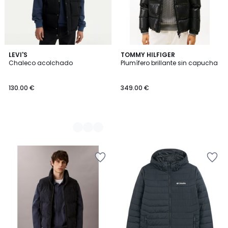
2
LEVI'S
TOMMY HILFIGER
Chaleco acolchado
Plumífero brillante sin capucha
Colores
130.00 €
349.00 €