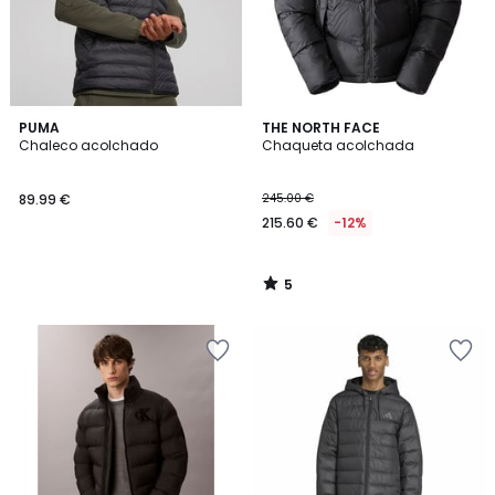
5
PUMA
THE NORTH FACE
/
Chaleco acolchado
Chaqueta acolchada
5
89.99 €
245.00 €
215.60 €
-12%
5
/
5