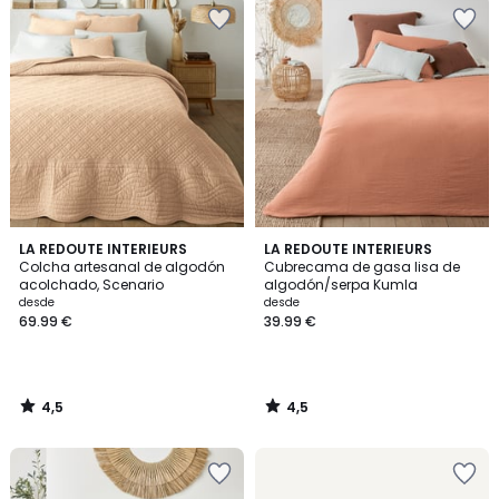
4,5
4,5
LA REDOUTE INTERIEURS
LA REDOUTE INTERIEURS
/ 5
/ 5
Colcha artesanal de algodón
Cubrecama de gasa lisa de
acolchado, Scenario
algodón/serpa Kumla
desde
desde
69.99 €
39.99 €
4,5
4,5
/
/
5
5