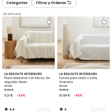
à
à
Categorías
Filtrar y Ordenar
gauche
droite
33 artículos
4,4
4
12
LA REDOUTE INTERIEURS
8
LA REDOUTE INTERIEURS
/ 5
/
Plaid artesanal con flecos, de
Funda para sillón o sofá,
Colores
Colores
5
algodón, Nedo
Scenario
Precio
desde
desde
16.99 €
19.99 €
a
11.21 €
-34%
10.99 €
-45%
partir
de
11.21
4,4
4
€
/
/