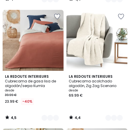
/
/
5
5
4,5
4,4
4
LA REDOUTE INTERIEURS
2
LA REDOUTE INTERIEURS
/ 5
/ 5
Cubrecama de gasa lisa de
Cubrecama acolchado
Colores
Colores
algodón/serpa Kumla
algodón, Zig Zag Scenario
desde
desde
39.99 €
69.99 €
23.99 €
-40%
4,5
4,4
/
/
5
5