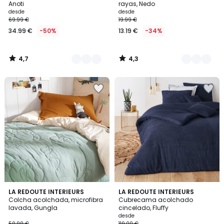
Anoti
rayas, Nedo
desde
desde
69.99 €
19.99 €
34.99 €
-50%
13.19 €
-34%
4,7
4,3
/
/
5
5
4,4
4,4
LA REDOUTE INTERIEURS
2
LA REDOUTE INTERIEURS
/ 5
/ 5
Colcha acolchada, microfibra
Cubrecama acolchado
Colores
lavada, Gungla
cincelado, Fluffy
desde
59.99 €
119.00 €