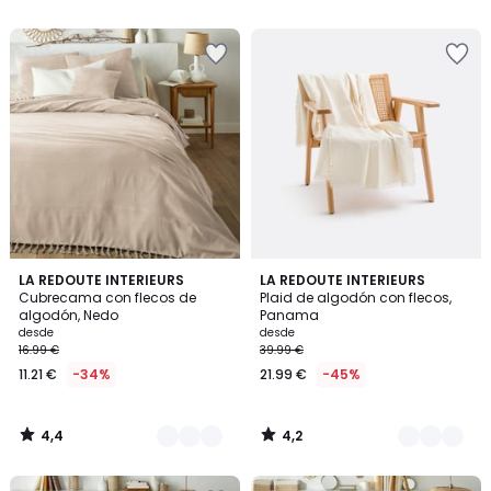
5
5
en
lugar
de
16.99
€
34%
descuento
aplicado.
4,4
4,2
12
LA REDOUTE INTERIEURS
5
LA REDOUTE INTERIEURS
/ 5
/ 5
Cubrecama con flecos de
Plaid de algodón con flecos,
Colores
Colores
algodón, Nedo
Panama
desde
desde
16.99 €
39.99 €
11.21 €
-34%
21.99 €
-45%
4,4
4,2
/
/
5
5