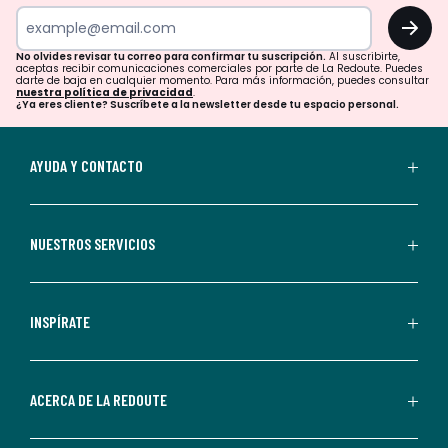
tu
OK
correo
para
No olvides revisar tu correo para confirmar tu suscripción.
Al suscribirte,
aceptas recibir comunicaciones comerciales por parte de La Redoute. Puedes
confirmar
darte de baja en cualquier momento. Para más información, puedes consultar
nuestra política de privacidad
.
tu
¿Ya eres cliente? Suscríbete a la newsletter desde tu espacio personal.
suscripción.
Al
AYUDA Y CONTACTO
suscribirte,
aceptas
recibir
NUESTROS SERVICIOS
comunicaciones
comerciales
personalizadas
INSPÍRATE
por
parte
de
ACERCA DE LA REDOUTE
La