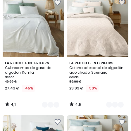
4,1
4,5
6
LA REDOUTE INTERIEURS
8
LA REDOUTE INTERIEURS
/ 5
/ 5
Cubrecamas de gasa de
Colcha artesanal de algodón
Colores
Colores
algodón, Kumla
acolchado, Scenario
desde
desde
49.99 €
59.99 €
27.49 €
-45%
29.99 €
-50%
4,1
4,5
/
/
5
5