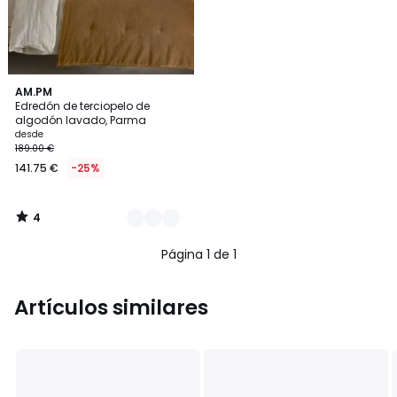
4
4
AM.PM
/
Edredón de terciopelo de
Colores
5
algodón lavado, Parma
desde
189.00 €
141.75 €
-25%
4
/
5
Página 1 de 1
Artículos similares