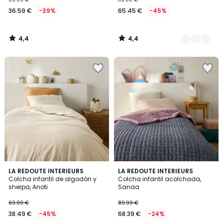
36.59 €
-39%
65.45 €
-45%
4,4
4,4
/
/
5
5
5
3,9
LA REDOUTE INTERIEURS
LA REDOUTE INTERIEURS
/
/ 5
Colcha infantil de algodón y
Colcha infantil acolchada,
5
sherpa, Anoti
Sanaa
69.99 €
89.99 €
38.49 €
-45%
68.39 €
-24%