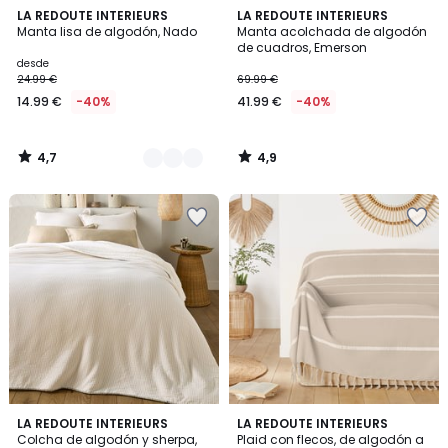
4,7
4,9
3
LA REDOUTE INTERIEURS
LA REDOUTE INTERIEURS
/ 5
/ 5
Manta lisa de algodón, Nado
Manta acolchada de algodón
Colores
de cuadros, Emerson
desde
24.99 €
69.99 €
14.99 €
-40%
41.99 €
-40%
4,7
4,9
/
/
5
5
4,7
4,3
2
LA REDOUTE INTERIEURS
4
LA REDOUTE INTERIEURS
/ 5
/ 5
Colcha de algodón y sherpa,
Plaid con flecos, de algodón a
Colores
Colores