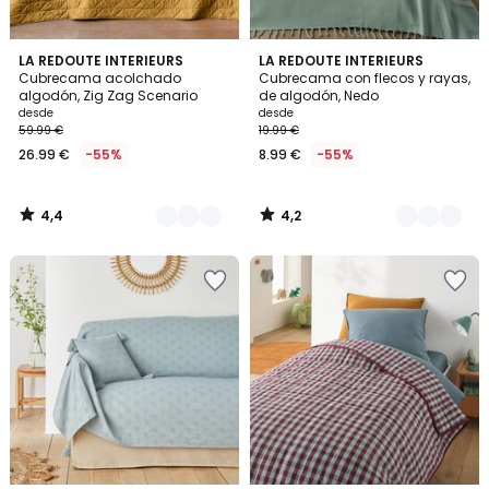
4,4
4,2
9
LA REDOUTE INTERIEURS
4
LA REDOUTE INTERIEURS
/ 5
/ 5
Cubrecama acolchado
Cubrecama con flecos y rayas,
Colores
Colores
algodón, Zig Zag Scenario
de algodón, Nedo
desde
desde
59.99 €
19.99 €
26.99 €
-55%
8.99 €
-55%
4,4
4,2
/
/
5
5