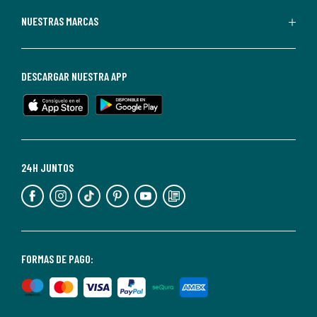
Redoute.
Puedes
NUESTRAS MARCAS
darte
de
baja
DESCARGAR NUESTRA APP
en
cualquier
momento.
Para
más
24H JUNTOS
información,
puedes
consultar
nuestra
<2>política
FORMAS DE PAGO:
de
privacidad</2>.