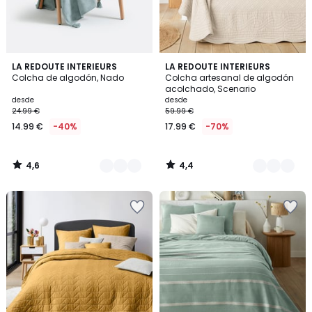
4,6
4,4
3
LA REDOUTE INTERIEURS
9
LA REDOUTE INTERIEURS
/ 5
/ 5
Colcha de algodón, Nado
Colcha artesanal de algodón
Colores
Colores
acolchado, Scenario
desde
desde
24.99 €
59.99 €
14.99 €
-40%
17.99 €
-70%
4,6
4,4
/
/
5
5