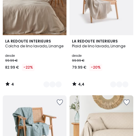
4
4,4
5
LA REDOUTE INTERIEURS
6
LA REDOUTE INTERIEURS
/
/ 5
Colcha de lino lavado, Linange
Plaid de lino lavado, Linange
Colores
Colores
5
desde
desde
99.99 €
99.99 €
82.99 €
-22%
79.99 €
-20%
4
4,4
/
/
5
5