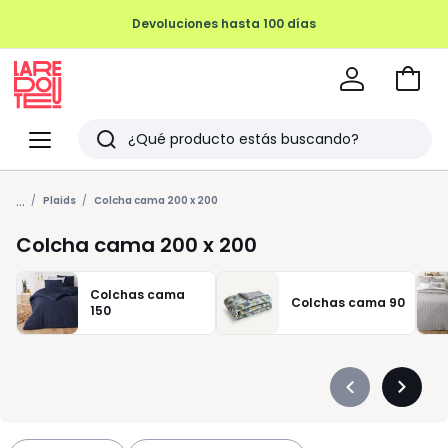
Devoluciones hasta 100 días
Ir
a
La
la
Redoute
Menu
Buscar
cesta
Últimos
...
artículos
Plaids
Colcha cama 200 x 200
vistos
Colcha cama 200 x 200
Colchas cama
Colchas cama 90
150
Précédent
Suivan
-
-
défiler
défiler