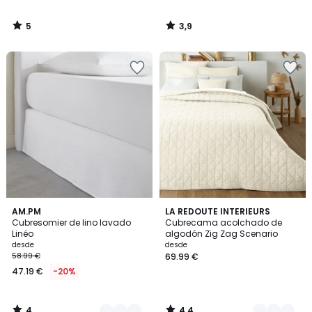
5
3,9
/
/
5
5
4
4,4
4
AM.PM
2
LA REDOUTE INTERIEURS
/
/ 5
Cubresomier de lino lavado
Cubrecama acolchado de
Colores
Colores
5
Linéo
algodón Zig Zag Scenario
desde
desde
58.99 €
69.99 €
47.19 €
-20%
4
4,4