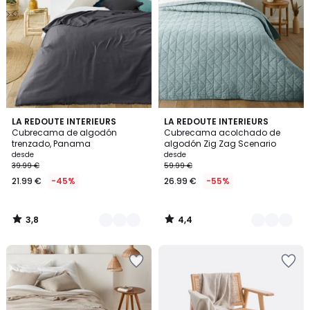
3,8
4,4
5
LA REDOUTE INTERIEURS
8
LA REDOUTE INTERIEURS
/ 5
/ 5
Cubrecama de algodón
Cubrecama acolchado de
Colores
Colores
trenzado, Panama
algodón Zig Zag Scenario
desde
desde
39.99 €
59.99 €
21.99 €
-45%
26.99 €
-55%
3,8
4,4
/
/
5
5