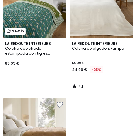
New in
4,1
LA REDOUTE INTERIEURS
LA REDOUTE INTERIEURS
/ 5
Colcha acolchada
Colcha de algodón, Pampa
estampada con tigres,
algodón lavado, ANOKI
89.99 €
59.99 €
44.99 €
-25%
4,1
/
5