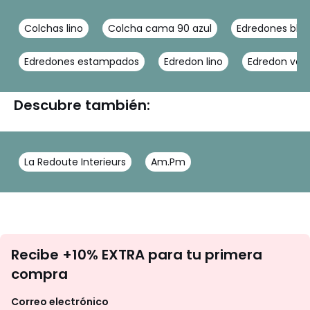
Colchas lino
Colcha cama 90 azul
Edredones bla
Edredones estampados
Edredon lino
Edredon ver
Descubre también:
La Redoute Interieurs
Am.Pm
No
Recibe +10% EXTRA para tu primera
te
compra
olvides
revisar
Correo electrónico