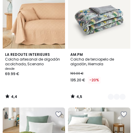
4,4
4,5
LA REDOUTE INTERIEURS
2
AM.PM
/ 5
/ 5
Colcha artesanal de algodón
Colcha de terciopelo de
Colores
acolchado, Scenario
algodón, Hiemala
desde
69.99 €
169.00 €
135.20 €
-20%
4,4
4,5
/
/
5
5