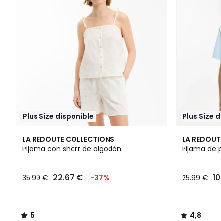
Plus Size disponible
Plus Size 
5
4,8
LA REDOUTE COLLECTIONS
LA REDOUT
/
/ 5
Pijama con short de algodón
Pijama de 
5
22.67 €
10
35.99 €
-37%
25.99 €
5
4,8
/
/