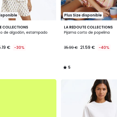
disponible
Plus Size disponible
5
E COLLECTIONS
LA REDOUTE COLLECTIONS
/
to de algodón, estampado
Pijama corto de popelina
5
.19 €
21.59 €
-30%
35.99 €
-40%
5
/
5