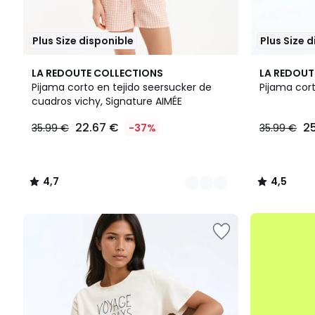
Plus Size disponible
Plus Size 
2
4,7
4,5
LA REDOUTE COLLECTIONS
LA REDOUT
Colores
/ 5
/ 5
Pijama corto en tejido seersucker de
Pijama cor
cuadros vichy, Signature AIMÉE
22.67
22.67 €
25
35.99 €
-37%
35.99 €
€
en
lugar
de
4,7
4,5
35.99
/
/
€
5
5
37%
.
descuento
aplicado.