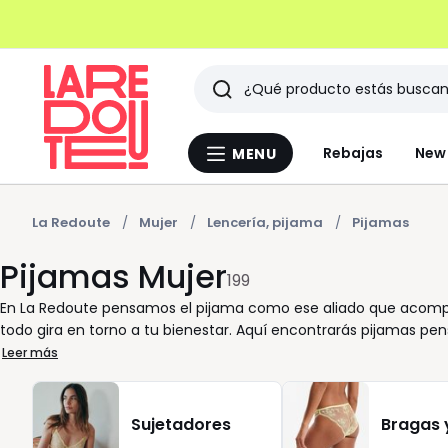
Buscar
Últimos
Rebajas
New 
MENU
Menu
artículos
La
Redoute
vistos
La Redoute
Mujer
Lencería, pijama
Pijamas
Pijamas Mujer
199
En La Redoute pensamos el pijama como ese aliado que acompa
todo gira en torno a tu bienestar. Aquí encontrarás pijamas pen
sensación agradable desde el primer uso. Cada artículo está di
Leer más
tanta importancia a la talla: un ajuste normal, sin rigideces, q
modelos en franela o tejido polar son una opción práctica cua
meses más fríos. Nuestro objetivo es ayudarte a seleccionar con
Sujetadores
Bragas 
otras con un descuento puntual, pero siempre con la misma exige