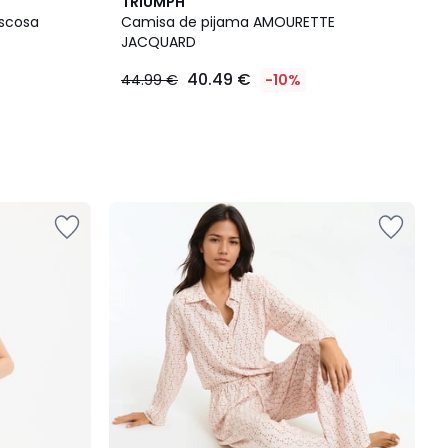
TRIUMPH
iscosa
Camisa de pijama AMOURETTE
JACQUARD
40.49 €
44.99 €
-10%