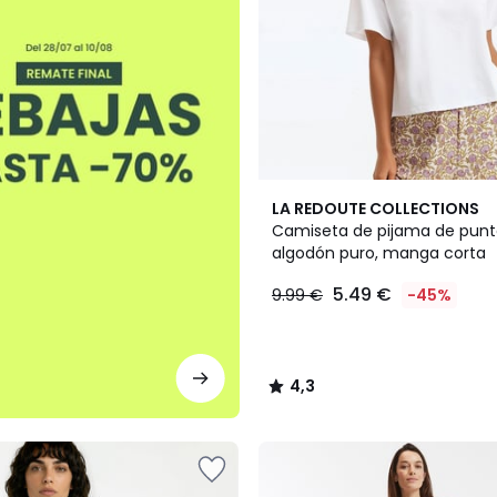
4,3
LA REDOUTE COLLECTIONS
/ 5
Camiseta de pijama de punt
algodón puro, manga corta
5.49 €
9.99 €
-45%
4,3
/
5