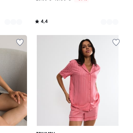
4,4
/
5