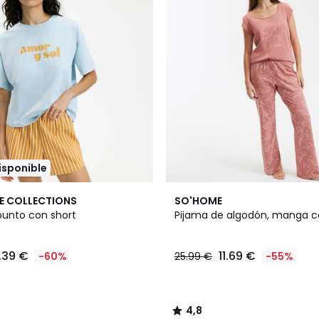
disponible
4,8
E COLLECTIONS
SO'HOME
/ 5
punto con short
Pijama de algodón, manga c
.39 €
11.69 €
-60%
25.99 €
-55%
4,8
/