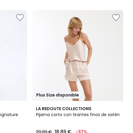
Plus Size disponible
2
4,4
LA REDOUTE COLLECTIONS
Colores
/ 5
Signature
Pijama corto con tirantes finos de satén
18.89 €
29.99 €
-37%