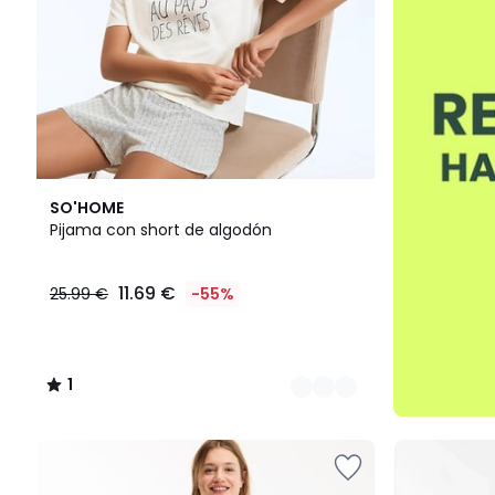
2
1
SO'HOME
Colores
/
Pijama con short de algodón
5
11.69 €
25.99 €
-55%
1
/
5