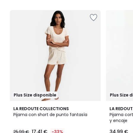
5
5
Plus Size disponible
Plus Size 
3,7
LA REDOUTE COLLECTIONS
LA REDOUT
/ 5
Pijama con short de punto fantasía
Pijama cort
y encaje
17.41 €
34.99 €
25.99 €
-33%