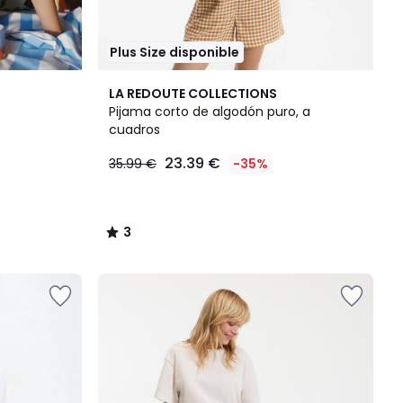
Plus Size disponible
3
LA REDOUTE COLLECTIONS
/
Pijama corto de algodón puro, a
5
cuadros
23.39 €
35.99 €
-35%
3
/
5