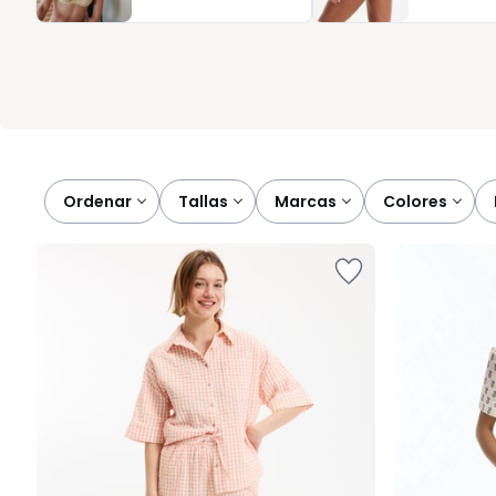
coherencia en tu armario de casa, aquí encontrarás propuestas
diario, incluso con básicos como los sujetadores. Porque descans
Ordenar
tallas
marcas
colores