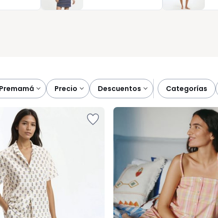
 bien pensadas, fáciles de combinar con otras prendas de uso
ar bien es, sencillamente, vivir mejor.
premamá
precio
descuentos
categorías