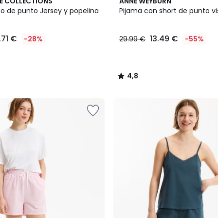
4,8
E COLLECTIONS
ANNE WEYBURN
/ 5
to de punto Jersey y popelina
Pijama con short de punto v
.71 €
13.49 €
-28%
29.99 €
-55%
4,8
/
5