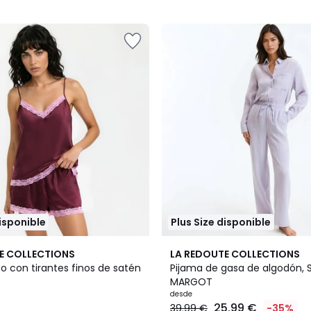
5
disponible
Plus Size disponible
4
4,7
E COLLECTIONS
LA REDOUTE COLLECTIONS
Colores
/ 5
o con tirantes finos de satén
Pijama de gasa de algodón, 
MARGOT
desde
25.99 €
39.99 €
-35%