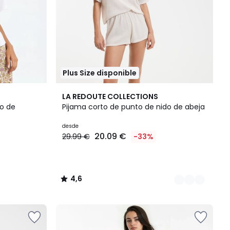
Plus Size disponible
3
4,6
LA REDOUTE COLLECTIONS
Colores
/ 5
o de
Pijama corto de punto de nido de abeja
desde
20.09 €
29.99 €
-33%
4,6
/
5