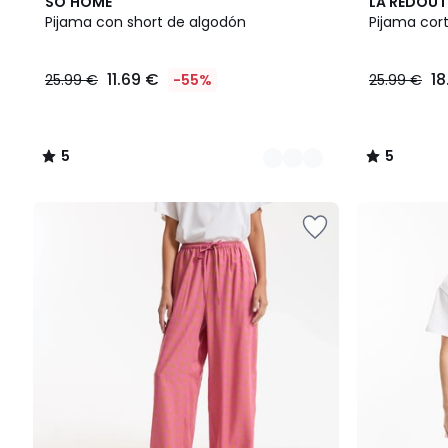
2
5
5
SO'HOME
LA REDOUT
Colores
/
/
Pijama con short de algodón
Pijama cor
5
5
11.69 €
18
25.99 €
-55%
25.99 €
5
5
/
/
5
5