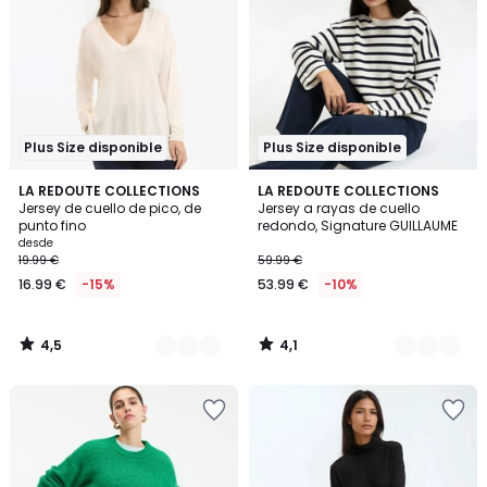
Plus Size disponible
Plus Size disponible
4,5
4,1
4
LA REDOUTE COLLECTIONS
2
LA REDOUTE COLLECTIONS
/ 5
/ 5
Jersey de cuello de pico, de
Jersey a rayas de cuello
Colores
Colores
punto fino
redondo, Signature GUILLAUME
desde
19.99 €
59.99 €
16.99 €
-15%
53.99 €
-10%
4,5
4,1
/
/
5
5