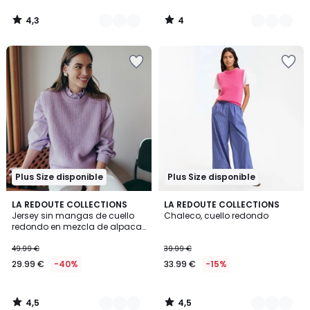
4,3
4
/
/
5
5
Plus Size disponible
Plus Size disponible
4,5
4,5
4
LA REDOUTE COLLECTIONS
2
LA REDOUTE COLLECTIONS
/ 5
/ 5
Jersey sin mangas de cuello
Chaleco, cuello redondo
Colores
Colores
redondo en mezcla de alpaca,
Signature ANETTE
49.99 €
39.99 €
29.99 €
-40%
33.99 €
-15%
4,5
4,5
/
/