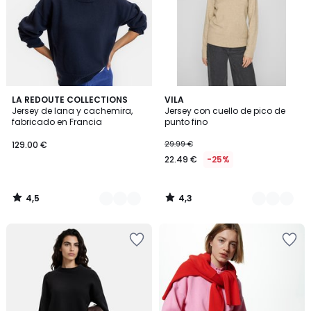
4,5
4,3
5
LA REDOUTE COLLECTIONS
4
VILA
/ 5
/ 5
Jersey de lana y cachemira,
Jersey con cuello de pico de
Colores
Colores
fabricado en Francia
punto fino
129.00 €
29.99 €
22.49 €
-25%
4,5
4,3
/
/
5
5