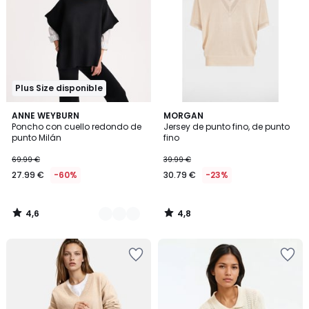
Plus Size disponible
4,6
4,8
3
ANNE WEYBURN
MORGAN
/ 5
/ 5
Poncho con cuello redondo de
Jersey de punto fino, de punto
Colores
punto Milán
fino
69.99 €
39.99 €
27.99 €
-60%
30.79 €
-23%
4,6
4,8
/
/
5
5