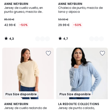
4,3
4,7
2
ANNE WEYBURN
2
ANNE WEYBURN
/ 5
/ 5
Jersey de cuello vuelto, en
Chaleco de punto, mezcla de
Colores
Colores
punto grueso, mezcla de
lana y alpaca
alpaca
85.99 €
59.99 €
42.99 €
-50%
29.99 €
-50%
4,3
4,7
/
/
5
5
Plus Size disponible
Plus Size disponible
3,8
4,2
ANNE WEYBURN
2
LA REDOUTE COLLECTIONS
/ 5
/ 5
Jersey de cuello redondo de
Jersey de punto calado,
Colores