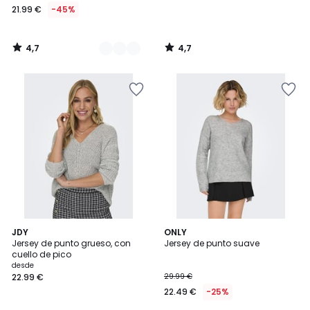
21.99 €
-45%
4,7
4,7
/
/
5
5
4,3
4
2
JDY
3
ONLY
/ 5
/
Jersey de punto grueso, con
Jersey de punto suave
Colores
Colores
5
cuello de pico
desde
22.99 €
29.99 €
22.49 €
-25%