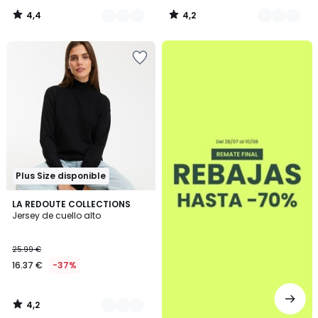
4,4
4,2
/
/
5
5
.
Plus Size disponible
4,2
2
LA REDOUTE COLLECTIONS
/ 5
Jersey de cuello alto
Colores
25.99 €
16.37 €
-37%
4,2
/