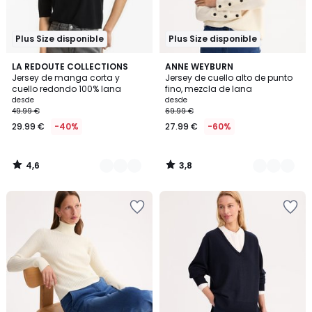
Plus Size disponible
Plus Size disponible
4,6
3,8
2
LA REDOUTE COLLECTIONS
2
ANNE WEYBURN
/ 5
/ 5
Jersey de manga corta y
Jersey de cuello alto de punto
Colores
Colores
cuello redondo 100% lana
fino, mezcla de lana
desde
desde
49.99 €
69.99 €
29.99 €
-40%
27.99 €
-60%
4,6
3,8
/
/
5
5