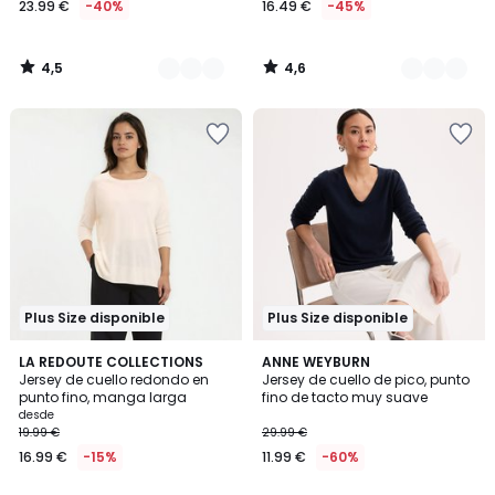
23.99 €
-40%
16.49 €
-45%
partir
de
23.99
4,5
4,6
€
/
/
5
5
en
lugar
de
39.99
€
40%
descuento
aplicado.
Plus Size disponible
Plus Size disponible
4,4
4,2
4
LA REDOUTE COLLECTIONS
4
ANNE WEYBURN
/ 5
/ 5
Jersey de cuello redondo en
Jersey de cuello de pico, punto
Colores
Colores
punto fino, manga larga
fino de tacto muy suave
desde
19.99 €
29.99 €
16.99 €
-15%
11.99 €
-60%