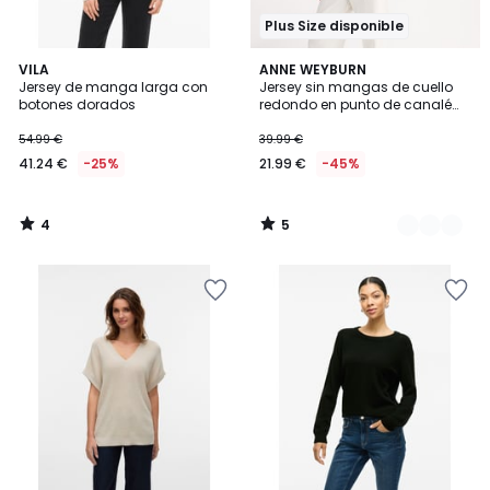
Plus Size disponible
4
5
VILA
2
ANNE WEYBURN
/
/
Jersey de manga larga con
Jersey sin mangas de cuello
Colores
5
5
botones dorados
redondo en punto de canalé
grueso de algodón puro
54.99 €
39.99 €
41.24 €
-25%
21.99 €
-45%
4
5
/
/
5
5