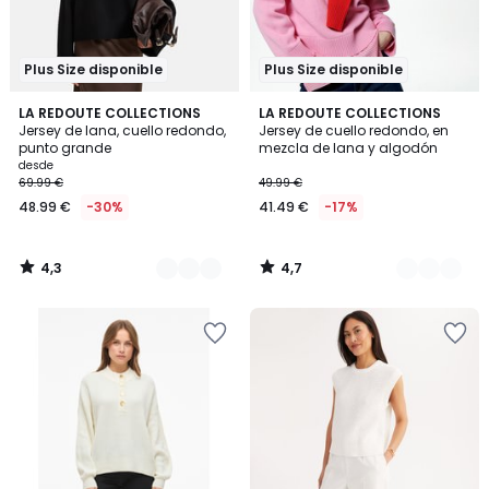
Plus Size disponible
Plus Size disponible
4,3
4,7
2
LA REDOUTE COLLECTIONS
3
LA REDOUTE COLLECTIONS
/ 5
/ 5
Jersey de lana, cuello redondo,
Jersey de cuello redondo, en
Colores
Colores
punto grande
mezcla de lana y algodón
desde
69.99 €
49.99 €
48.99 €
-30%
41.49 €
-17%
4,3
4,7
/
/
5
5