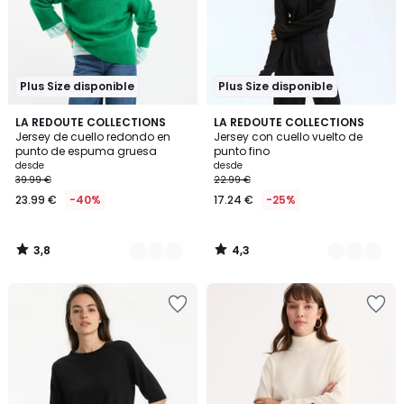
Plus Size disponible
Plus Size disponible
3,8
4,3
3
LA REDOUTE COLLECTIONS
2
LA REDOUTE COLLECTIONS
/ 5
/ 5
Jersey de cuello redondo en
Jersey con cuello vuelto de
Colores
Colores
punto de espuma gruesa
punto fino
desde
desde
39.99 €
22.99 €
23.99 €
-40%
17.24 €
-25%
3,8
4,3
/
/
5
5