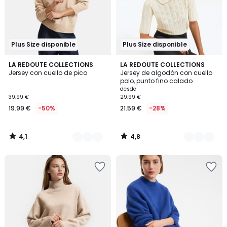
Plus Size disponible
Plus Size disponible
4,1
4,8
2
LA REDOUTE COLLECTIONS
2
LA REDOUTE COLLECTIONS
/ 5
/ 5
Jersey con cuello de pico
Jersey de algodón con cuello
Colores
Colores
polo, punto fino calado
desde
39.99 €
29.99 €
19.99 €
-50%
21.59 €
-28%
4,1
4,8
/
/
5
5