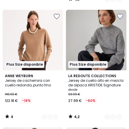
/
5
Plus Size disponible
Plus Size disponible
4
4,2
3
ANNE WEYBURN
5
LA REDOUTE COLLECTIONS
/
/ 5
Jersey de cachemira con
Jersey de cuello alto en mezcla
Colores
Colores
5
cuello redondo, punto fino
de alpaca ARISTIDE Signature
desde
149.00 €
69.99 €
122.18 €
-18%
27.99 €
-60%
4
4,2
/
/
5
5