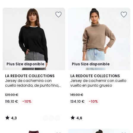
5
5
Plus Size disponible
Plus Size disponible
4,3
4,6
2
LA REDOUTE COLLECTIONS
LA REDOUTE COLLECTIONS
/ 5
/ 5
Jersey de cachemira con
Jersey de cachemir con cuello
Colores
cuello redondo, de punto fino,
vuelto en punto grueso
volumen amplio
129.00 €
149.00 €
116.10 €
-10%
134.10 €
-10%
4,3
4,6
/
/
5
5