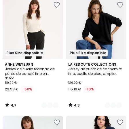
Plus Size disponible
Plus Size disponible
4,7
4,3
2
ANNE WEYBURN
2
LA REDOUTE COLLECTIONS
/ 5
/ 5
Jersey de cuello redondo de
Jersey de punto de cachemira
Colores
Colores
punto de canalé fino en
fina, cuello de pico, amplio
mezcla de lana
volumen
desde
59.99 €
129.00 €
29.99 €
-50%
116.10 €
-10%
4,7
4,3
/
/
5
5