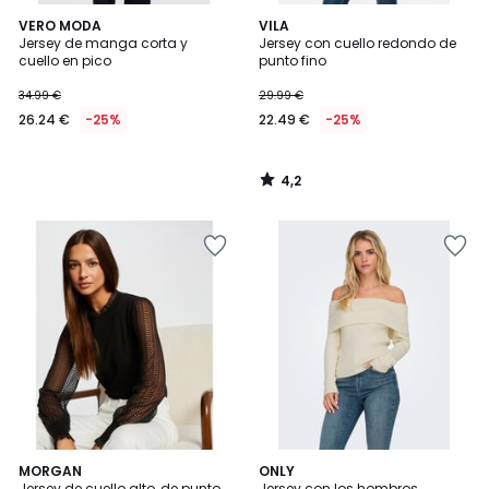
4,2
VERO MODA
VILA
/ 5
Jersey de manga corta y
Jersey con cuello redondo de
cuello en pico
punto fino
34.99 €
29.99 €
26.24 €
-25%
22.49 €
-25%
4,2
/
5
5
4,7
MORGAN
ONLY
/
/ 5
Jersey de cuello alto, de punto
Jersey con los hombros