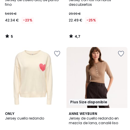
5
fino
descubiertos
54.99 €
29.99 €
42.34 €
-23%
22.49 €
-25%
5
4,7
/
/
5
5
Plus Size disponible
4
5
3
ONLY
ANNE WEYBURN
/
/
Jersey cuello redondo
Jersey de cuello redondo en
Colores
5
5
mezcla de lana, canalé liso