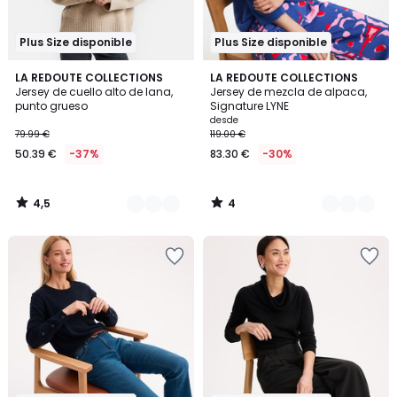
Plus Size disponible
Plus Size disponible
4,5
4
2
LA REDOUTE COLLECTIONS
3
LA REDOUTE COLLECTIONS
/ 5
/
Jersey de cuello alto de lana,
Jersey de mezcla de alpaca,
Colores
Colores
5
punto grueso
Signature LYNE
desde
79.99 €
119.00 €
50.39 €
-37%
83.30 €
-30%
4,5
4
/
/
5
5