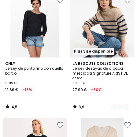
Plus Size disponible
4,5
3,9
ONLY
2
LA REDOUTE COLLECTIONS
/ 5
/ 5
Jersey de punto fino con cuello
Jersey de rayas de alpaca
Colores
barco
mezclada Signature ARISTIDE
desde
21.99 €
69.99 €
18.69 €
-15%
27.99 €
-60%
4,5
3,9
/
/
5
5