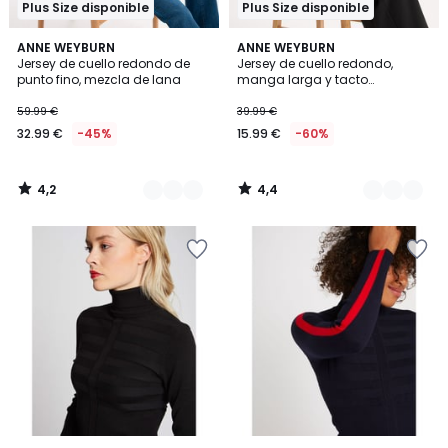
Plus Size disponible
Plus Size disponible
4,2
4,4
2
ANNE WEYBURN
3
ANNE WEYBURN
/ 5
/ 5
Jersey de cuello redondo de
Jersey de cuello redondo,
Colores
Colores
punto fino, mezcla de lana
manga larga y tacto
ultrasuave
59.99 €
39.99 €
32.99 €
-45%
15.99 €
-60%
4,2
4,4
/
/
5
5