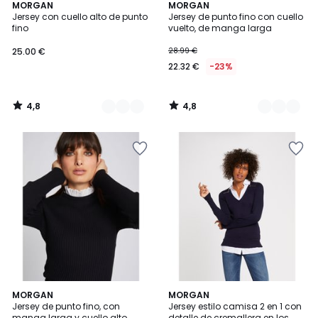
4,8
4,8
2
MORGAN
2
MORGAN
/ 5
/ 5
Jersey con cuello alto de punto
Jersey de punto fino con cuello
Colores
Colores
fino
vuelto, de manga larga
25.00 €
28.99 €
22.32 €
-23%
4,8
4,8
/
/
5
5
4,4
4,3
MORGAN
MORGAN
/ 5
/ 5
Jersey de punto fino, con
Jersey estilo camisa 2 en 1 con
manga larga y cuello alto
detalle de cremallera en los