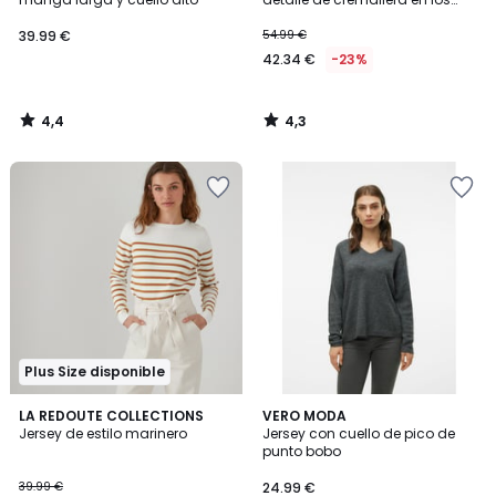
hombros
39.99 €
54.99 €
42.34 €
-23%
4,4
4,3
/
/
5
5
Plus Size disponible
4,7
4,7
3
LA REDOUTE COLLECTIONS
VERO MODA
/ 5
/ 5
Jersey de estilo marinero
Jersey con cuello de pico de
Colores
punto bobo
39.99 €
24.99 €