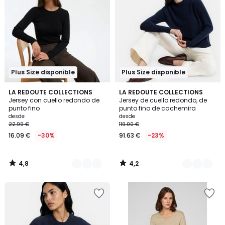
Plus Size disponible
Plus Size disponible
4,8
4,2
2
LA REDOUTE COLLECTIONS
3
LA REDOUTE COLLECTIONS
/ 5
/ 5
Jersey con cuello redondo de
Jersey de cuello redondo, de
Colores
Colores
punto fino
punto fino de cachemira
desde
desde
22.99 €
119.00 €
16.09 €
-30%
91.63 €
-23%
4,8
4,2
/
/
5
5