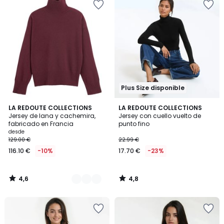
Plus Size disponible
4,6
4,8
3
LA REDOUTE COLLECTIONS
LA REDOUTE COLLECTIONS
/ 5
/ 5
Jersey de lana y cachemira,
Jersey con cuello vuelto de
Colores
fabricado en Francia
punto fino
desde
129.00 €
22.99 €
116.10 €
-10%
17.70 €
-23%
4,6
4,8
/
/
5
5