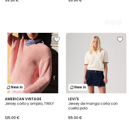
99.90 €
99.90 €
New in
New in
AMERICAN VINTAGE
LEVI'S
Jersey corto y amplio, TWILY
Jersey de manga corta con
cuello polo
125.00 €
55.00 €