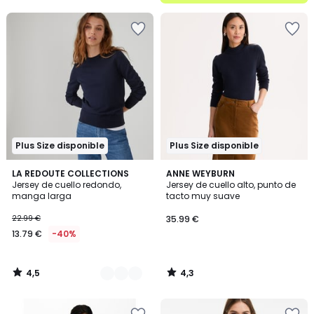
5
Plus Size disponible
Plus Size disponible
4,5
4,3
4
LA REDOUTE COLLECTIONS
ANNE WEYBURN
/ 5
/ 5
Jersey de cuello redondo,
Jersey de cuello alto, punto de
Colores
manga larga
tacto muy suave
22.99 €
35.99 €
13.79 €
-40%
4,5
4,3
/
/
5
5