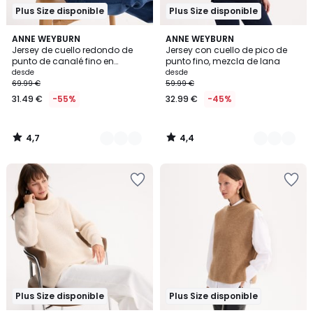
Plus Size disponible
Plus Size disponible
4,7
4,4
2
ANNE WEYBURN
4
ANNE WEYBURN
/ 5
/ 5
Jersey de cuello redondo de
Jersey con cuello de pico de
Colores
Colores
punto de canalé fino en
punto fino, mezcla de lana
mezcla de lana
desde
desde
69.99 €
59.99 €
31.49 €
-55%
32.99 €
-45%
4,7
4,4
/
/
5
5
Plus Size disponible
Plus Size disponible