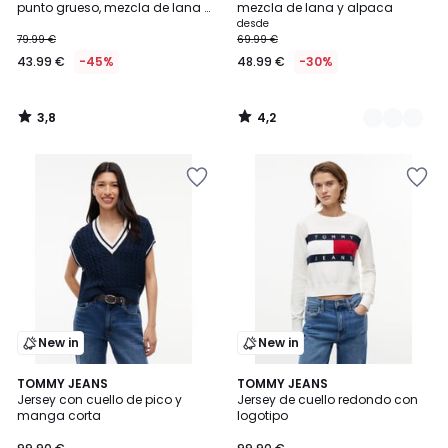
punto grueso, mezcla de lana y
mezcla de lana y alpaca
alpaca
desde
79.99 €
69.99 €
43.99 €
-45%
48.99 €
-30%
3,8
4,2
/
/
5
5
New in
New in
TOMMY JEANS
2
TOMMY JEANS
Jersey con cuello de pico y
Jersey de cuello redondo con
Colores
manga corta
logotipo