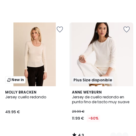
New in
Plus Size disponible
4,3
MOLLY BRACKEN
3
ANNE WEYBURN
/ 5
Jersey cuello redondo
Jersey de cuello redondo en
Colores
punto fino de tacto muy suave
49.95 €
29.99 €
11.99 €
-60%
4,3