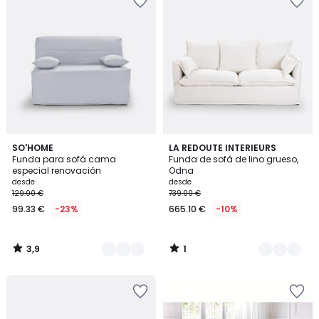
3,9
1
6
SO'HOME
2
LA REDOUTE INTERIEURS
/ 5
/
Funda para sofá cama
Funda de sofá de lino grueso,
Colores
Colores
5
especial renovación
Odna
desde
desde
129.00 €
739.00 €
99.33 €
-23%
665.10 €
-10%
3,9
1
/
/
5
5