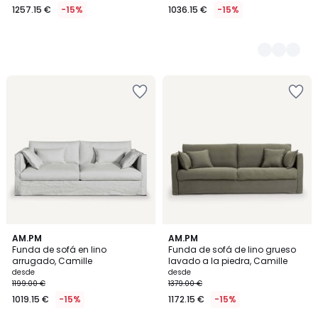
1257.15 €
-15%
1036.15 €
-15%
2
AM.PM
2
AM.PM
Funda de sofá en lino
Funda de sofá de lino grueso
Colores
Colores
arrugado, Camille
lavado a la piedra, Camille
desde
desde
1199.00 €
1379.00 €
1019.15 €
-15%
1172.15 €
-15%