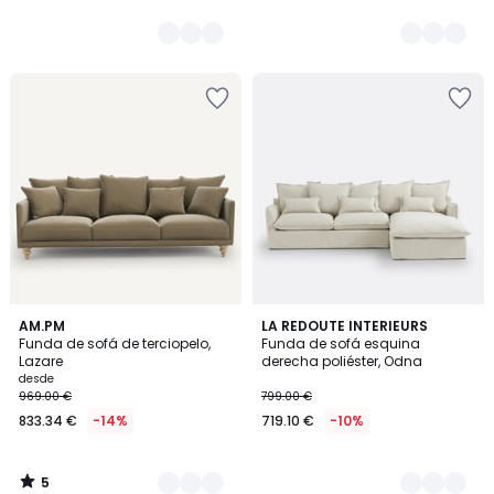
5
19
AM.PM
4
LA REDOUTE INTERIEURS
/
Funda de sofá de terciopelo,
Funda de sofá esquina
Colores
Colores
5
Lazare
derecha poliéster, Odna
desde
969.00 €
799.00 €
833.34 €
-14%
719.10 €
-10%
5
/