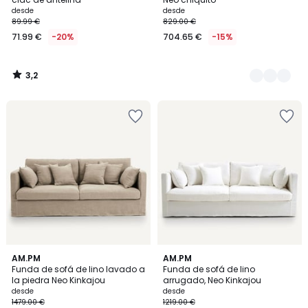
desde
desde
89.99 €
829.00 €
71.99 €
-20%
704.65 €
-15%
3,2
/
5
AM.PM
2
AM.PM
Funda de sofá de lino lavado a
Funda de sofá de lino
Colores
la piedra Neo Kinkajou
arrugado, Neo Kinkajou
desde
desde
1479.00 €
1219.00 €