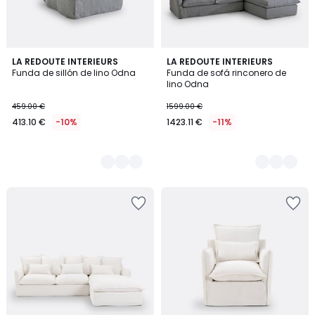
7
LA REDOUTE INTERIEURS
7
LA REDOUTE INTERIEURS
Funda de sillón de lino Odna
Funda de sofá rinconero de
Colores
Colores
lino Odna
459.00 €
1599.00 €
413.10 €
-10%
1423.11 €
-11%