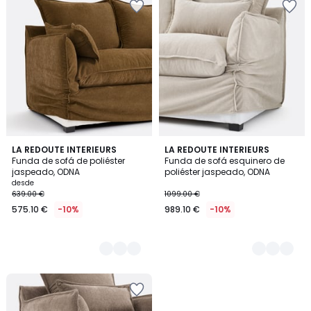
9
LA REDOUTE INTERIEURS
9
LA REDOUTE INTERIEURS
Funda de sofá de poliéster
Funda de sofá esquinero de
Colores
Colores
jaspeado, ODNA
poliéster jaspeado, ODNA
desde
639.00 €
1099.00 €
575.10 €
-10%
989.10 €
-10%