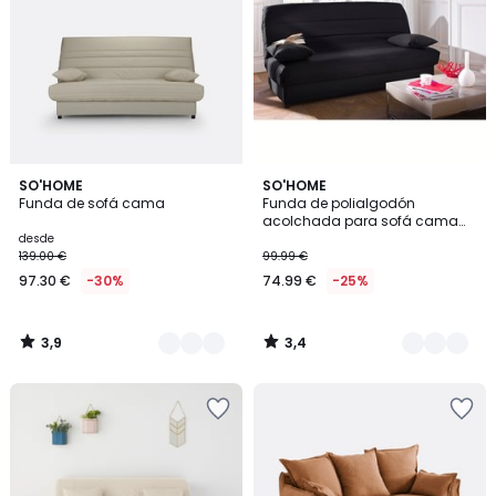
3,9
3,4
6
SO'HOME
3
SO'HOME
/ 5
/ 5
Funda de sofá cama
Funda de polialgodón
Colores
Colores
acolchada para sofá cama
ASARET
desde
139.00 €
99.99 €
97.30 €
-30%
74.99 €
-25%
3,9
3,4
/
/
5
5