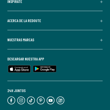
personalizadas
INSPÍRATE
por
parte
de
ACERCA DE LA REDOUTE
La
Redoute.
Puedes
NUESTRAS MARCAS
darte
de
baja
DESCARGAR NUESTRA APP
en
cualquier
momento.
Para
más
24H JUNTOS
información,
puedes
consultar