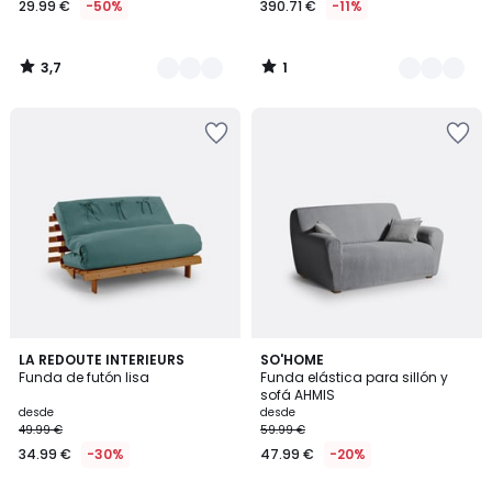
29.99 €
-50%
390.71 €
-11%
partir
de
29.99
3,7
1
€
/
/
5
5
en
lugar
de
59.99
€
50%
descuento
aplicado.
3,7
3,6
2
LA REDOUTE INTERIEURS
4
SO'HOME
/ 5
/ 5
Funda de futón lisa
Funda elástica para sillón y
Colores
Colores
sofá AHMIS
desde
desde
49.99 €
59.99 €
34.99 €
-30%
47.99 €
-20%