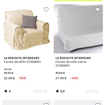
5
4
3,9
6
LA REDOUTE INTERIEURS
7
LA REDOUTE INTERIEURS
/
/ 5
Funda de sillón SCENARIO
Funda de sofá cama
Colores
Colores
5
SCENARIO
desde
49.99 €
49.99 €
22.49 €
-55%
27.49 €
-45%
4
3,9
/
/
5
5