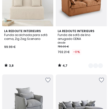
3,8
4,7
LA REDOUTE INTERIEURS
8
LA REDOUTE INTERIEURS
/ 5
/ 5
Funda acolchada para sofá
Funda de sofá de lino
Colores
cama, Zig Zag Scenario
arrugado ODNA
desde
99.99 €
789.00 €
702.21 €
-11%
3,8
4,7
/
/
5
5