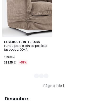
9
LA REDOUTE INTERIEURS
Funda para sillón de poliéster
Colores
jaspeado, ODNA
399.00 €
339.15 €
-15%
Página 1 de 1
Descubre: