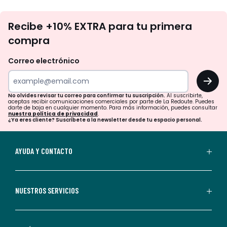
No
Recibe +10% EXTRA para tu primera
te
compra
olvides
revisar
Correo electrónico
tu
OK
correo
para
No olvides revisar tu correo para confirmar tu suscripción.
Al suscribirte,
aceptas recibir comunicaciones comerciales por parte de La Redoute. Puedes
confirmar
darte de baja en cualquier momento. Para más información, puedes consultar
nuestra política de privacidad
.
tu
¿Ya eres cliente? Suscríbete a la newsletter desde tu espacio personal.
suscripción.
Al
AYUDA Y CONTACTO
suscribirte,
aceptas
recibir
NUESTROS SERVICIOS
comunicaciones
comerciales