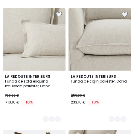
5
4
LA REDOUTE INTERIEURS
4
LA REDOUTE INTERIEURS
Funda de sofá esquina
Funda de cojín poliéster, Odna
Colores
Colores
izquierda poliéster, Odna
799.00 €
259.00 €
719.10 €
-10%
233.10 €
-10%