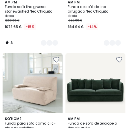
3
3
AM.PM
2
AM.PM
/
Funda sofá lino grueso
Funda de sofá de lino
Colores
Colores
5
stonewashed Neo Chiquito
arrugado Néo Chiquito
desde
desde
1269.00 €
1029.00 €
1078.65 €
-15%
884.94 €
-14%
3
/
5
3,2
SO'HOME
5
AM.PM
/ 5
Funda para sofá cama clic-
Funda de sofá de terciopelo
Colores
clac de antelina
Neo chiquito