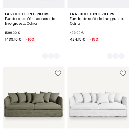
2
LA REDOUTE INTERIEURS
2
LA REDOUTE INTERIEURS
Funda de sofá rinconero de
Funda de sofá de lino grueso,
Colores
Colores
lino grueso, Odna
Odna
1599.00 €
499.00 €
1439.10 €
-10%
424.15 €
-15%