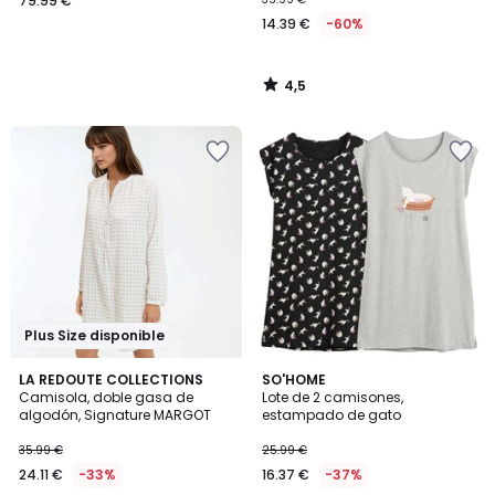
79.99 €
14.39 €
-60%
4,5
/
5
Plus Size disponible
4,3
4,8
LA REDOUTE COLLECTIONS
SO'HOME
/ 5
/ 5
Camisola, doble gasa de
Lote de 2 camisones,
algodón, Signature MARGOT
estampado de gato
35.99 €
25.99 €
24.11 €
-33%
16.37 €
-37%