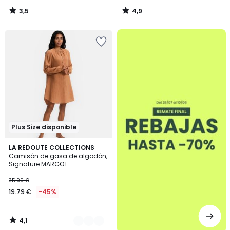
3,5
4,9
/
/
5
5
.
Plus Size disponible
4,1
3
LA REDOUTE COLLECTIONS
/ 5
Camisón de gasa de algodón,
Colores
Signature MARGOT
35.99 €
19.79 €
-45%
4,1
/