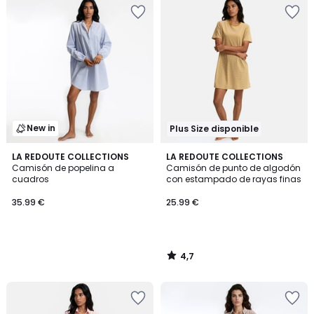
New in
Plus Size disponible
4,7
LA REDOUTE COLLECTIONS
LA REDOUTE COLLECTIONS
/ 5
Camisón de popelina a
Camisón de punto de algodón
cuadros
con estampado de rayas finas
35.99 €
25.99 €
4,7
/
5