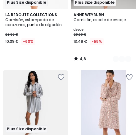
Plus Size disponible
Plus Size disponible
4,8
LA REDOUTE COLLECTIONS
2
ANNE WEYBURN
/ 5
Camisón, estampado de
Camisón, escote de encaje
Colores
corazones, punto de algodón
puro
desde
25.99 €
29.99 €
10.39 €
-60%
13.49 €
-55%
4,8
/
5
Plus Size disponible