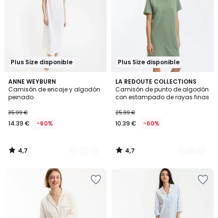
Plus Size disponible
Plus Size disponible
4,7
4,7
2
ANNE WEYBURN
2
LA REDOUTE COLLECTIONS
/ 5
/ 5
Camisón de encaje y algodón
Camisón de punto de algodón
Colores
Colores
peinado
con estampado de rayas finas
35.99 €
25.99 €
14.39 €
-60%
10.39 €
-60%
4,7
4,7
/
/
5
5