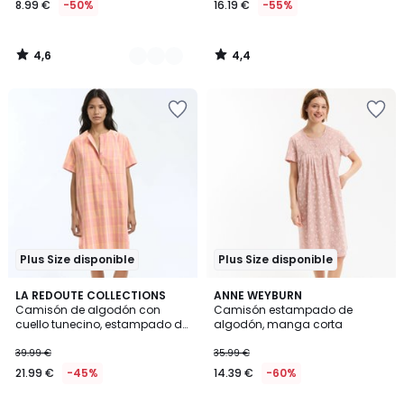
8.99 €
-50%
16.19 €
-55%
partir
de
8.99
4,6
4,4
€
/
/
5
5
en
lugar
de
17.99
€
50%
descuento
aplicado.
Plus Size disponible
Plus Size disponible
3,5
4,9
LA REDOUTE COLLECTIONS
ANNE WEYBURN
/ 5
/ 5
Camisón de algodón con
Camisón estampado de
cuello tunecino, estampado de
algodón, manga corta
cuadros
39.99 €
35.99 €
21.99 €
-45%
14.39 €
-60%