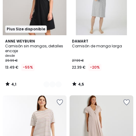
Plus Size disponible
4,1
4,5
2
ANNE WEYBURN
DAMART
/ 5
/ 5
Camisón sin mangas, detalles
Camisón de manga larga
Colores
encaje
desde
29.99 €
27.99 €
13.49 €
-55%
22.39 €
-20%
4,1
4,5
/
/
5
5