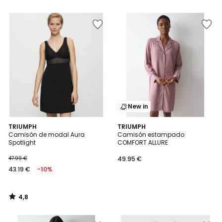
5
5
New in
4,8
TRIUMPH
TRIUMPH
/ 5
Camisón de modal Aura
Camisón estampado
Spotlight
COMFORT ALLURE
47.99 €
49.95 €
43.19 €
-10%
4,8
/
5