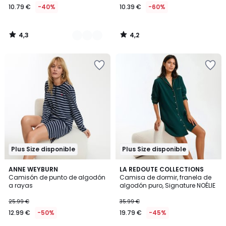
10.79 €
-40%
10.39 €
-60%
4,3
4,2
/
/
5
5
Plus Size disponible
Plus Size disponible
4,7
4,1
3
ANNE WEYBURN
2
LA REDOUTE COLLECTIONS
/ 5
/ 5
Camisón de punto de algodón
Camisa de dormir, franela de
Colores
Colores
a rayas
algodón puro, Signature NOÉLIE
25.99 €
35.99 €
12.99 €
-50%
19.79 €
-45%