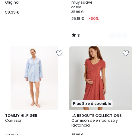
5
Original
muy suave
desde
59.99 €
35.99 €
25.19 €
-30%
3
/
5
Plus Size disponible
4,5
TOMMY HILFIGER
LA REDOUTE COLLECTIONS
/ 5
Camisón
Camisón de embarazo y
lactancia
35.99 €