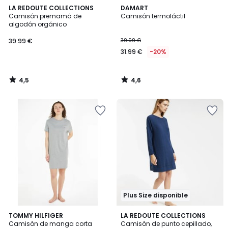
4,5
4,6
LA REDOUTE COLLECTIONS
DAMART
/ 5
/ 5
Camisón premamá de
Camisón termoláctil
algodón orgánico
39.99 €
39.99 €
31.99 €
-20%
4,5
4,6
/
/
5
5
Plus Size disponible
3
TOMMY HILFIGER
2
LA REDOUTE COLLECTIONS
/
Camisón de manga corta
Camisón de punto cepillado,
Colores