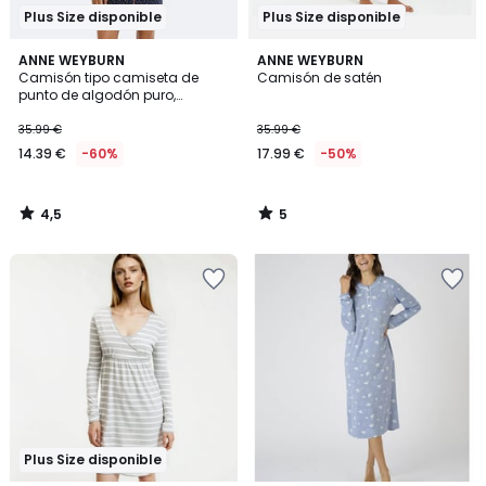
Plus Size disponible
Plus Size disponible
4,5
5
ANNE WEYBURN
ANNE WEYBURN
/ 5
/
Camisón tipo camiseta de
Camisón de satén
5
punto de algodón puro,
estampado de lunares
35.99 €
35.99 €
14.39 €
-60%
17.99 €
-50%
4,5
5
/
/
5
5
Plus Size disponible