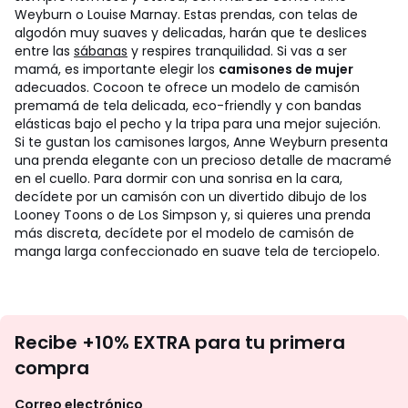
Weyburn o Louise Marnay. Estas prendas, con telas de
algodón muy suaves y delicadas, harán que te deslices
entre las
sábanas
y respires tranquilidad.
Si vas a ser
mamá, es importante elegir los
camisones de mujer
adecuados. Cocoon te ofrece un modelo de camisón
premamá de tela delicada, eco-friendly y con bandas
elásticas bajo el pecho y la tripa para una mejor sujeción.
Si te gustan los camisones largos, Anne Weyburn presenta
una prenda elegante con un precioso detalle de macramé
en el cuello. Para dormir con una sonrisa en la cara,
decídete por un camisón con un divertido dibujo de los
Looney Toons o de Los Simpson y, si quieres una prenda
más discreta, decídete por el modelo de camisón de
manga larga confeccionado en suave tela de terciopelo.
No
Recibe +10% EXTRA para tu primera
te
compra
olvides
revisar
Correo electrónico