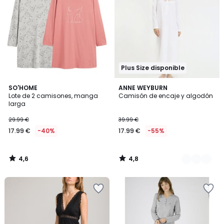
Plus Size disponible
4,6
4,8
SO'HOME
2
ANNE WEYBURN
/ 5
/ 5
Lote de 2 camisones, manga
Camisón de encaje y algodón
Colores
larga
29.99 €
39.99 €
17.99 €
-40%
17.99 €
-55%
4,6
4,8
/
/
5
5