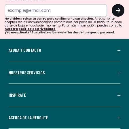
tu
OK
correo
para
No olvides revisar tu correo para confirmar tu suscripción.
Al suscribirte,
aceptas recibir comunicaciones comerciales por parte de La Redoute. Puedes
confirmar
darte de baja en cualquier momento. Para más información, puedes consultar
nuestra política de privacidad
.
tu
¿Ya eres cliente? Suscríbete a la newsletter desde tu espacio personal.
suscripción.
Al
AYUDA Y CONTACTO
suscribirte,
aceptas
recibir
NUESTROS SERVICIOS
comunicaciones
comerciales
personalizadas
INSPÍRATE
por
parte
de
ACERCA DE LA REDOUTE
La