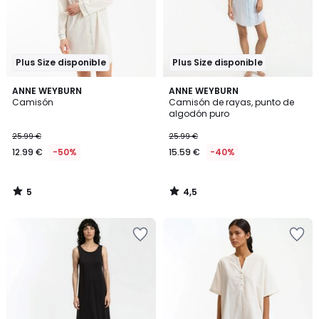
Plus Size disponible
Plus Size disponible
5
4,5
ANNE WEYBURN
ANNE WEYBURN
/
/ 5
Camisón
Camisón de rayas, punto de
5
algodón puro
25.99 €
25.99 €
12.99 €
-50%
15.59 €
-40%
5
4,5
/
/
5
5