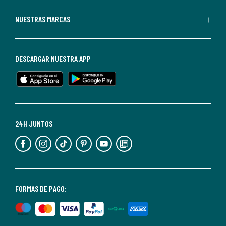
Redoute.
Puedes
NUESTRAS MARCAS
darte
de
baja
DESCARGAR NUESTRA APP
en
cualquier
momento.
Para
más
24H JUNTOS
información,
puedes
consultar
nuestra
<2>política
FORMAS DE PAGO:
de
privacidad</2>.