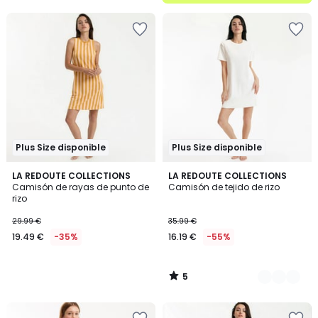
5
Plus Size disponible
Plus Size disponible
5
LA REDOUTE COLLECTIONS
2
LA REDOUTE COLLECTIONS
/
Camisón de rayas de punto de
Camisón de tejido de rizo
Colores
5
rizo
29.99 €
35.99 €
19.49 €
-35%
16.19 €
-55%
5
/
5