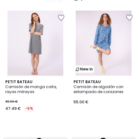
/
5
New in
PETIT BATEAU
PETIT BATEAU
Camisón de manga corta,
Camisón de algodón con
rayas milrayas
estampado de corazones
49.99 €
55.00 €
47.49 €
-5%