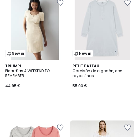
New in
New in
TRIUMPH
PETIT BATEAU
Picardías A WEEKEND TO
Camisón de algodón, con
REMEMBER
rayas finas
44.95 €
55.00 €