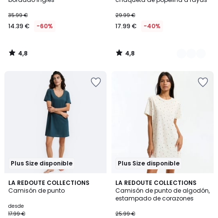
35.99 €
29.99 €
14.39 €
-60%
17.99 €
-40%
4,8
4,8
/
/
5
5
Plus Size disponible
Plus Size disponible
4,3
4,2
2
LA REDOUTE COLLECTIONS
LA REDOUTE COLLECTIONS
/ 5
/ 5
Camisón de punto
Camisón de punto de algodón,
Colores
estampado de corazones
desde
17.99 €
25.99 €