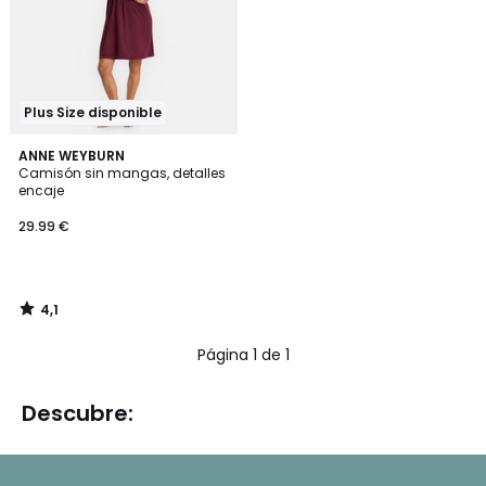
Plus Size disponible
4,1
ANNE WEYBURN
/ 5
Camisón sin mangas, detalles
encaje
29.99 €
4,1
/
5
Página 1 de 1
Descubre: