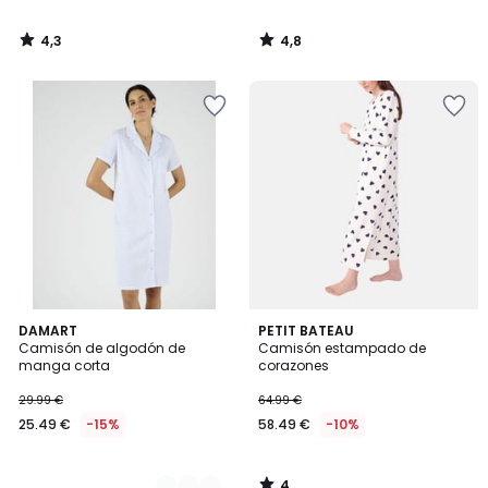
4,3
4,8
/
/
5
5
4
2
DAMART
PETIT BATEAU
/
Camisón de algodón de
Camisón estampado de
Colores
5
manga corta
corazones
29.99 €
64.99 €
25.49 €
-15%
58.49 €
-10%
4