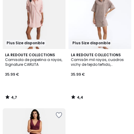
Plus Size disponible
Plus Size disponible
4,7
4,4
LA REDOUTE COLLECTIONS
LA REDOUTE COLLECTIONS
/ 5
/ 5
Camisola de popelina a rayas,
Camisón mil rayas, cuadros
Signature CARLITA
vichy de tejido teñido,
Signature AIMÉE
35.99 €
35.99 €
4,7
4,4
/
/
5
5