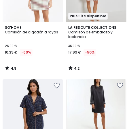
Plus Size disponible
4,9
4,2
SO'HOME
LA REDOUTE COLLECTIONS
/ 5
/ 5
Camisón de algodón a rayas
Camisón de embarazo y
lactancia
25.99 €
35.99 €
10.39 €
-60%
17.99 €
-50%
4,9
4,2
/
/
5
5