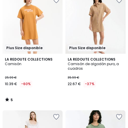
Plus Size disponible
Plus Size disponible
5
LA REDOUTE COLLECTIONS
LA REDOUTE COLLECTIONS
/
Camisón
Camisón de algodón puro, a
5
cuadros
25.99 €
35.99 €
10.39 €
-60%
22.67 €
-37%
5
/
5