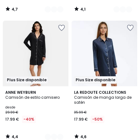
4,7
4,1
/
/
5
5
Plus Size disponible
Plus Size disponible
4,4
4,6
2
ANNE WEYBURN
LA REDOUTE COLLECTIONS
/ 5
/ 5
Camisón de estilo camisero
Camisón de manga larga de
Colores
satén
desde
29.99 €
35.99 €
17.99 €
-40%
17.99 €
-50%
4,4
4,6
/
/