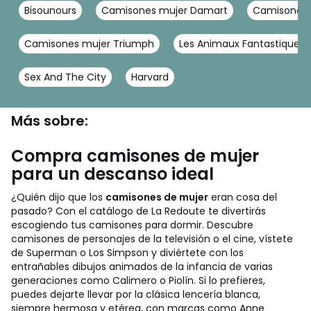
Bisounours
Camisones mujer Damart
Camisones 
Camisones mujer Triumph
Les Animaux Fantastiques
Sex And The City
Harvard
Más sobre:
Compra camisones de mujer
para un descanso ideal
¿Quién dijo que los
camisones de mujer
eran cosa del
pasado? Con el catálogo de La Redoute te divertirás
escogiendo tus camisones para dormir. Descubre
camisones de personajes de la televisión o el cine, vístete
de Superman o Los Simpson y diviértete con los
entrañables dibujos animados de la infancia de varias
generaciones como Calimero o Piolín. Si lo prefieres,
puedes dejarte llevar por la clásica lencería blanca,
siempre hermosa y etérea, con marcas como Anne