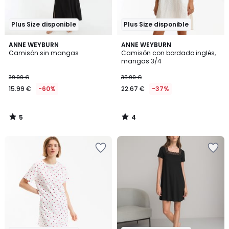
Plus Size disponible
Plus Size disponible
5
4
ANNE WEYBURN
ANNE WEYBURN
/
/
Camisón sin mangas
Camisón con bordado inglés,
5
5
mangas 3/4
39.99 €
35.99 €
15.99 €
-60%
22.67 €
-37%
5
4
/
/
5
5