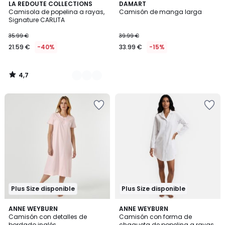
4,7
2
LA REDOUTE COLLECTIONS
DAMART
/ 5
Camisola de popelina a rayas,
Camisón de manga larga
Colores
Signature CARLITA
35.99 €
39.99 €
21.59 €
-40%
33.99 €
-15%
4,7
/
5
Plus Size disponible
Plus Size disponible
4,8
4,8
ANNE WEYBURN
2
ANNE WEYBURN
/ 5
/ 5
Camisón con detalles de
Camisón con forma de
Colores
bordado inglés
chaqueta de popelina a rayas