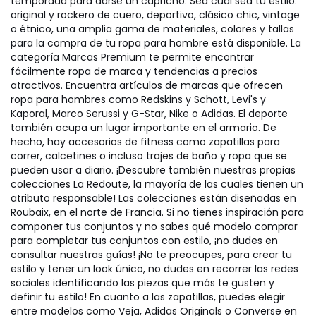
temporada para darse un capricho. Sea cual sea tu estilo:
original y rockero de cuero, deportivo, clásico chic, vintage
o étnico, una amplia gama de materiales, colores y tallas
para la compra de tu ropa para hombre está disponible. La
categoría Marcas Premium te permite encontrar
fácilmente ropa de marca y tendencias a precios
atractivos. Encuentra artículos de marcas que ofrecen
ropa para hombres como Redskins y Schott, Levi's y
Kaporal, Marco Serussi y G-Star, Nike o Adidas. El deporte
también ocupa un lugar importante en el armario. De
hecho, hay accesorios de fitness como zapatillas para
correr, calcetines o incluso trajes de baño y ropa que se
pueden usar a diario. ¡Descubre también nuestras propias
colecciones La Redoute, la mayoría de las cuales tienen un
atributo responsable! Las colecciones están diseñadas en
Roubaix, en el norte de Francia. Si no tienes inspiración para
componer tus conjuntos y no sabes qué modelo comprar
para completar tus conjuntos con estilo, ¡no dudes en
consultar nuestras guías! ¡No te preocupes, para crear tu
estilo y tener un look único, no dudes en recorrer las redes
sociales identificando las piezas que más te gusten y
definir tu estilo! En cuanto a las zapatillas, puedes elegir
entre modelos como Veja, Adidas Originals o Converse en