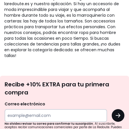
laredoute.es y nuestra aplicación. Si hay un accesorio de
moda imprescindible para viajar y que acompaña al
hombre durante todo su viaje, es la marroquinería con
carteras: las hay de todos los tamaños. Son accesorios
prácticos para transportar tus efectos personales. Con
nuestros consejos, podrás encontrar ropa para hombre
para todas las ocasiones en poco tiempo. Si buscas
colecciones de tendencias para tallas grandes, ¡no dudes
en explorar la categoría dedicada: se ofrecen muchas
tallas!
No
Recibe +10% EXTRA para tu primera
te
compra
olvides
revisar
Correo electrónico
tu
OK
correo
para
No olvides revisar tu correo para confirmar tu suscripción.
Al suscribirte,
aceptas recibir comunicaciones comerciales por parte de La Redoute. Puedes