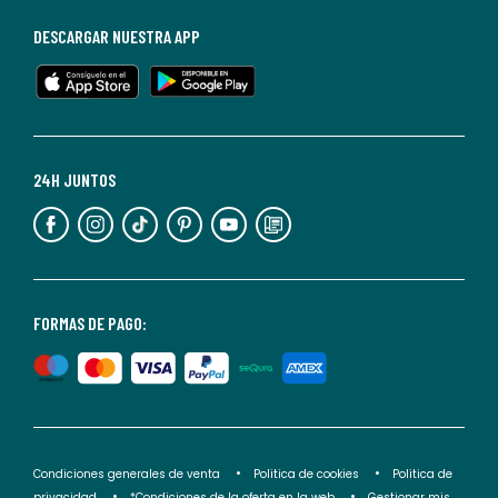
de
baja
DESCARGAR NUESTRA APP
en
cualquier
momento.
Para
más
24H JUNTOS
información,
puedes
consultar
nuestra
<2>política
FORMAS DE PAGO:
de
privacidad</2>.
Condiciones generales de venta
Politica de cookies
Politica de
privacidad
*Condiciones de la oferta en la web
Gestionar mis