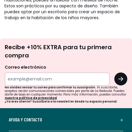
habitaciones, puedes amueblar con mesillas de noche.
Estos son prácticos por su aspecto de diseño. También
puedes optar por un escritorio para crear un espacio de
trabajo en la habitación de los niños mayores.
No
Recibe +10% EXTRA para tu primera
te
compra
olvides
revisar
Correo electrónico
tu
OK
correo
para
No olvides revisar tu correo para confirmar tu suscripción.
Al suscribirte,
aceptas recibir comunicaciones comerciales por parte de La Redoute. Puedes
confirmar
darte de baja en cualquier momento. Para más información, puedes consultar
nuestra política de privacidad
.
tu
¿Ya eres cliente? Suscríbete a la newsletter desde tu espacio personal.
suscripción.
Al
AYUDA Y CONTACTO
suscribirte,