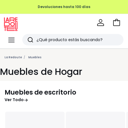
Devoluciones hasta 100 días
Ir
a
La
la
Redoute
Menu
Buscar
cesta
Últimos
artículos
La Redoute
Muebles
vistos
Muebles de Hogar
Muebles de escritorio
Ver Todo