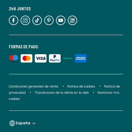
Para
más
24H JUNTOS
información,
puedes
consultar
nuestra
<2>política
FORMAS DE PAGO:
de
privacidad</2>.
Condiciones generales de venta
Politica de cookies
Politica de
privacidad
*Condiciones de la oferta en la web
Gestionar mis
cookies
España