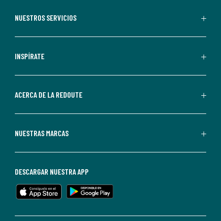
aceptas
recibir
NUESTROS SERVICIOS
comunicaciones
comerciales
personalizadas
INSPÍRATE
por
parte
de
ACERCA DE LA REDOUTE
La
Redoute.
Puedes
NUESTRAS MARCAS
darte
de
baja
DESCARGAR NUESTRA APP
en
cualquier
momento.