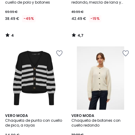
5
cuello de polo y botones
redondo, mezcla de lana y
algodón, cierre con botones
69.99 €
49.99 €
38.49 €
-45%
42.49 €
-15%
4
4,7
/
/
5
5
3,5
2,5
VERO MODA
VERO MODA
/ 5
/ 5
Chaqueta de punto con cuello
Chaqueta de botones con
de pico, a rayas
cuello redondo
39.99 €