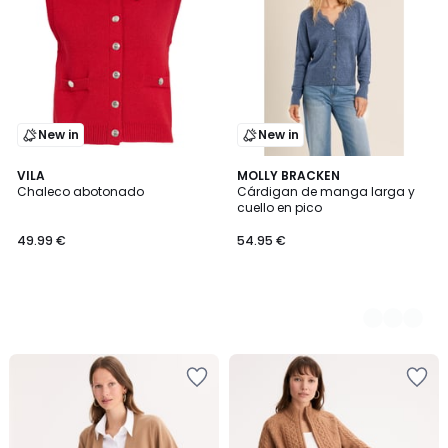
New in
New in
VILA
2
MOLLY BRACKEN
Chaleco abotonado
Cárdigan de manga larga y
Colores
cuello en pico
49.99 €
54.95 €