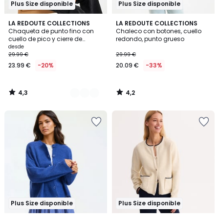
Plus Size disponible
Plus Size disponible
4,3
4,2
2
LA REDOUTE COLLECTIONS
LA REDOUTE COLLECTIONS
/ 5
/ 5
Chaqueta de punto fino con
Chaleco con botones, cuello
Colores
cuello de pico y cierre de
redondo, punto grueso
botones
desde
29.99 €
29.99 €
23.99 €
-20%
20.09 €
-33%
4,3
4,2
/
/
5
5
Plus Size disponible
Plus Size disponible