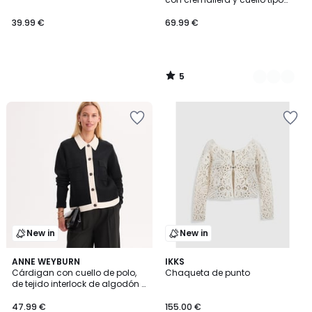
polo
39.99 €
69.99 €
5
/
5
New in
New in
5
ANNE WEYBURN
IKKS
/
Cárdigan con cuello de polo,
Chaqueta de punto
5
de tejido interlock de algodón y
lana, bicolor
47.99 €
155.00 €