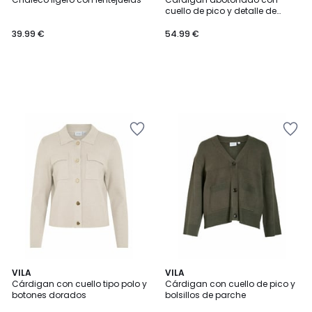
cuello de pico y detalle de
corazón en el pecho
39.99 €
54.99 €
1
VILA
VILA
/
Cárdigan con cuello tipo polo y
Cárdigan con cuello de pico y
5
botones dorados
bolsillos de parche