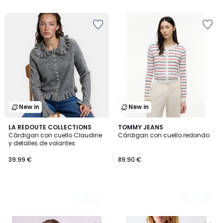
New in
New in
2
LA REDOUTE COLLECTIONS
2
TOMMY JEANS
Cárdigan con cuello Claudine
Cárdigan con cuello redondo
Colores
Colores
y detalles de volantes
39.99 €
89.90 €