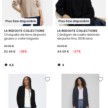
Plus Size disponible
Plus Size disponible
4,5
4
LA REDOUTE COLLECTIONS
LA REDOUTE COLLECTIONS
/ 5
/
Chaqueta de lana de punto
Cárdigan de cuello redondo
5
grueso y corte holgado
de punto fino, 100% lana
69.99 €
69.99 €
52.49 €
-25%
44.09 €
-37%
4,5
4
/
/
5
5