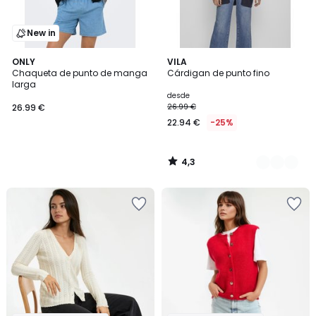
New in
4,3
ONLY
3
VILA
/ 5
Chaqueta de punto de manga
Cárdigan de punto fino
Colores
larga
desde
26.99 €
26.99 €
22.94 €
-25%
4,3
/
5