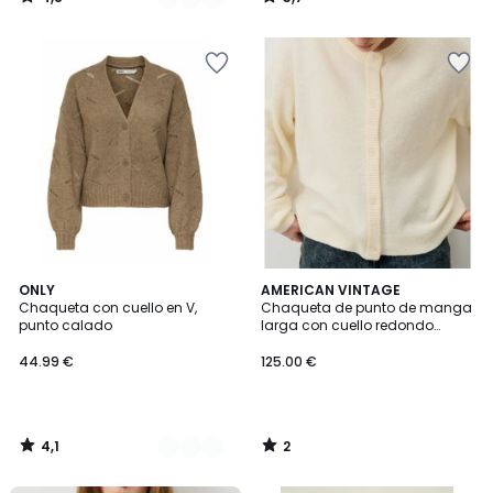
/
/
5
5
4,1
2
2
ONLY
AMERICAN VINTAGE
/ 5
/
Chaqueta con cuello en V,
Chaqueta de punto de manga
Colores
5
punto calado
larga con cuello redondo
DAMSVILLE
44.99 €
125.00 €
4,1
2
/
/
5
5