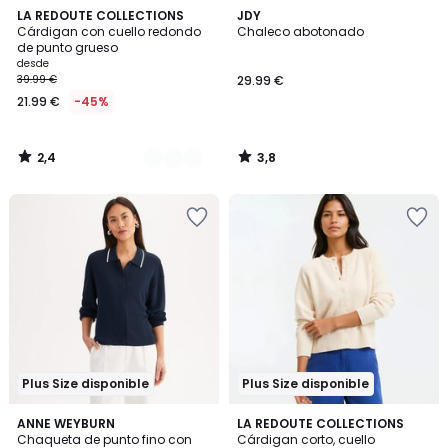
2,4
3,8
2
LA REDOUTE COLLECTIONS
JDY
/ 5
/ 5
Cárdigan con cuello redondo
Chaleco abotonado
Colores
de punto grueso
desde
39.99 €
29.99 €
21.99 €
-45%
2,4
3,8
/
/
5
5
Plus Size disponible
Plus Size disponible
4
4,7
ANNE WEYBURN
LA REDOUTE COLLECTIONS
/
/ 5
Chaqueta de punto fino con
Cárdigan corto, cuello