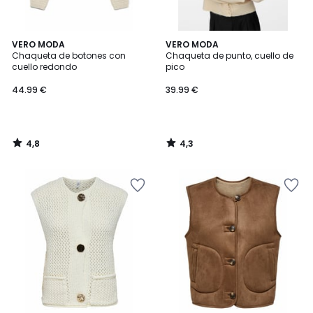
4,8
4,3
VERO MODA
VERO MODA
/ 5
/ 5
Chaqueta de botones con
Chaqueta de punto, cuello de
cuello redondo
pico
44.99 €
39.99 €
4,8
4,3
/
/
5
5