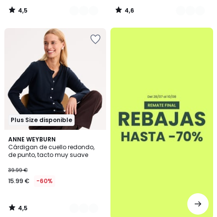
4,5
4,6
/
/
5
5
.
Plus Size disponible
4,5
2
ANNE WEYBURN
/ 5
Cárdigan de cuello redondo,
Colores
de punto, tacto muy suave
39.99 €
15.99 €
-60%
4,5
/