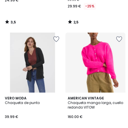
24.99 €
29.99 €
-25%
3,5
2,5
/
/
5
5
3,7
3,2
2
VERO MODA
5
AMERICAN VINTAGE
/ 5
/ 5
Chaqueta de punto
Chaqueta manga larga, cuello
Colores
Colores
redondo VITOW
39.99 €
160.00 €