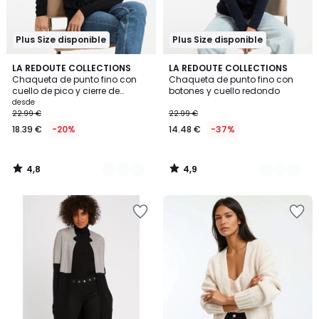
Plus Size disponible
Plus Size disponible
4,8
4,9
2
LA REDOUTE COLLECTIONS
2
LA REDOUTE COLLECTIONS
/ 5
/ 5
Chaqueta de punto fino con
Chaqueta de punto fino con
Colores
Colores
cuello de pico y cierre de
botones y cuello redondo
botones
desde
22.99 €
22.99 €
18.39 €
-20%
14.48 €
-37%
4,8
4,9
/
/
5
5