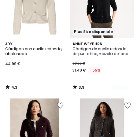
Plus Size disponible
4,3
3,9
JDY
2
ANNE WEYBURN
/ 5
/ 5
Cárdigan con cuello redondo,
Cárdigan de cuello redondo
Colores
abotonado
de punto fino, mezcla de lana
44.99 €
69.99 €
31.49 €
-55%
4,3
3,9
/
/
5
5