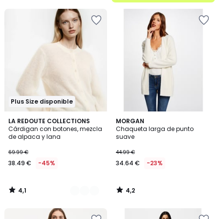
5
Plus Size disponible
4,1
4,2
2
LA REDOUTE COLLECTIONS
MORGAN
/ 5
/ 5
Cárdigan con botones, mezcla
Chaqueta larga de punto
Colores
de alpaca y lana
suave
69.99 €
44.99 €
38.49 €
-45%
34.64 €
-23%
4,1
4,2
/
/
5
5