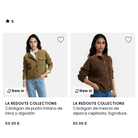
5
/
5
New in
New in
2
LA REDOUTE COLLECTIONS
4
LA REDOUTE COLLECTIONS
Cárdigan de punto milano de
Cárdigan de mezcla de
Colores
Colores
lana y algodón
alpaca cepillada, Signature
JANY
59.99 €
89.99 €