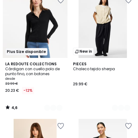
New in
Plus Size disponible
4,6
2
LA REDOUTE COLLECTIONS
3
PIECES
/ 5
Cárdigan con cuello polo de
Chaleco tejido sherpa
Colores
Colores
punto fino, con botones
desde
22.99 €
29.99 €
20.23 €
-12%
4,6
/
5