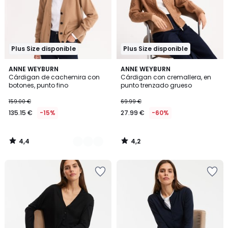
Plus Size disponible
Plus Size disponible
4,4
4,2
2
ANNE WEYBURN
ANNE WEYBURN
/ 5
/ 5
Cárdigan de cachemira con
Cárdigan con cremallera, en
Colores
botones, punto fino
punto trenzado grueso
159.00 €
69.99 €
135.15 €
-15%
27.99 €
-60%
4,4
4,2
/
/
5
5