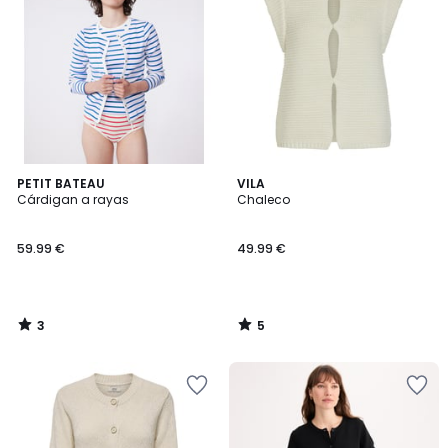
3
5
PETIT BATEAU
VILA
/
/
Cárdigan a rayas
Chaleco
5
5
59.99 €
49.99 €
3
5
/
/
5
5