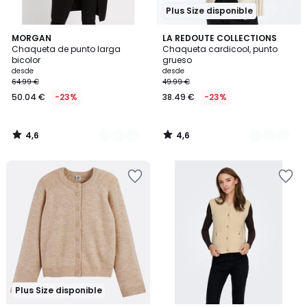
Plus Size disponible
4,6
4,6
3
MORGAN
2
LA REDOUTE COLLECTIONS
/ 5
/ 5
Chaqueta de punto larga
Chaqueta cardicool, punto
Colores
Colores
bicolor
grueso
desde
desde
64.99 €
49.99 €
50.04 €
-23%
38.49 €
-23%
4,6
4,6
/
/
5
5
Plus Size disponible