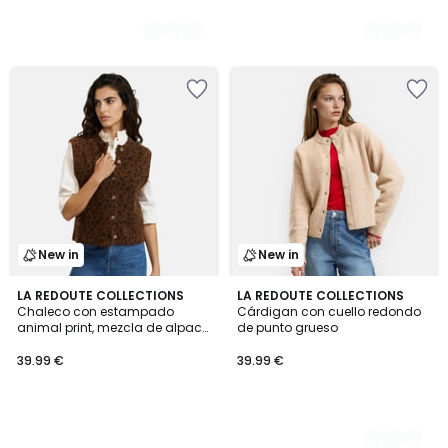
New in
New in
LA REDOUTE COLLECTIONS
3
LA REDOUTE COLLECTIONS
Chaleco con estampado
Cárdigan con cuello redondo
Colores
animal print, mezcla de alpaca
de punto grueso
y lana
39.99 €
39.99 €