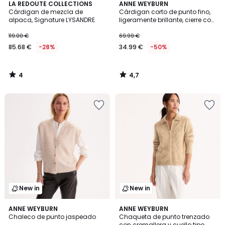
4
4,7
LA REDOUTE COLLECTIONS
ANNE WEYBURN
/
/ 5
Cárdigan de mezcla de
Cárdigan corto de punto fino,
5
alpaca, Signature LYSANDRE
ligeramente brillante, cierre con
botones
119.00 €
69.99 €
85.68 €
-28%
34.99 €
-50%
4
4,7
/
/
5
5
New in
New in
5
ANNE WEYBURN
2
ANNE WEYBURN
/
Chaleco de punto jaspeado
Chaqueta de punto trenzado
Colores
5
con cremallera y cuello tipo