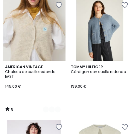
5
4
AMERICAN VINTAGE
TOMMY HILFIGER
/
Chaleco de cuello redondo
Cárdigan con cuello redondo
Colores
5
EAST
145.00 €
199.00 €
5
/
5