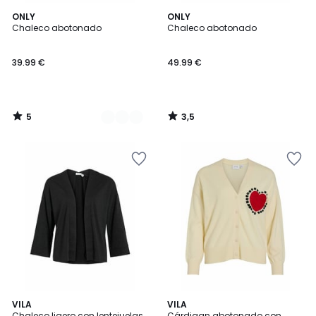
5
3,5
2
ONLY
ONLY
/
/ 5
Chaleco abotonado
Chaleco abotonado
Colores
5
39.99 €
49.99 €
5
3,5
/
/
5
5
VILA
VILA
Chaleco ligero con lentejuelas
Cárdigan abotonado con