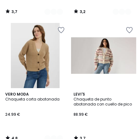
3,7
3,2
/
/
5
5
4,8
3,7
2
VERO MODA
LEVI'S
/ 5
/ 5
Chaqueta corta abotonada
Chaqueta de punto
Colores
abotonada con cuello de pico
24.99 €
88.99 €
4,8
3,7