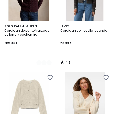
4,5
2
POLO RALPH LAUREN
LEVI'S
/ 5
Cárdigan de punto trenzado
Cárdigan con cuello redondo
Colores
de lana y cachemira
265.00 €
68.99 €
4,5
/
5