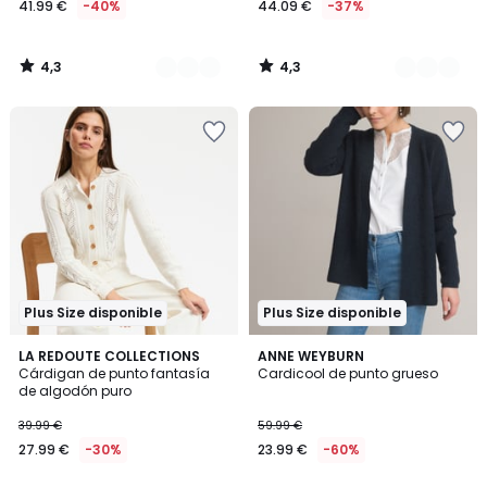
41.99 €
-40%
44.09 €
-37%
en
lugar
de
4,3
4,3
69.99
/
/
5
5
€
40%
descuento
aplicado.
Plus Size disponible
Plus Size disponible
4,5
4,6
2
LA REDOUTE COLLECTIONS
2
ANNE WEYBURN
/ 5
/ 5
Cárdigan de punto fantasía
Cardicool de punto grueso
Colores
Colores
de algodón puro
39.99 €
59.99 €
27.99 €
-30%
23.99 €
-60%