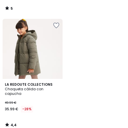
5
/
5
4,4
LA REDOUTE COLLECTIONS
/ 5
Chaqueta cálida con
capucha
49.99 €
35.99 €
-28%
4,4
/