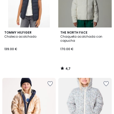
4,7
TOMMY HILFIGER
THE NORTH FACE
/ 5
Chaleco acolchado
Chaqueta acolchada con
capucha
139.00 €
170.00 €
4,7
/
5