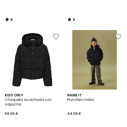
5
5
/
/
5
5
5
KIDS ONLY
NAME IT
/
Chaqueta acolchada con
Plumífero mixto
5
capucha
59.99 €
44.99 €