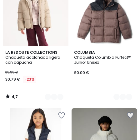
4,7
4
LA REDOUTE COLLECTIONS
3
COLUMBIA
/ 5
Chaqueta acolchada ligera
Chaqueta Columbia Puffect™
Colores
Colores
con capucha
Junior Unisex
39.99 €
90.00 €
30.79 €
-23%
4,7
/
5