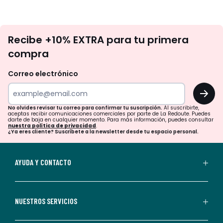
No
Recibe +10% EXTRA para tu primera
te
compra
olvides
revisar
Correo electrónico
tu
OK
correo
para
No olvides revisar tu correo para confirmar tu suscripción.
Al suscribirte,
aceptas recibir comunicaciones comerciales por parte de La Redoute. Puedes
confirmar
darte de baja en cualquier momento. Para más información, puedes consultar
nuestra política de privacidad
.
tu
¿Ya eres cliente? Suscríbete a la newsletter desde tu espacio personal.
suscripción.
Al
AYUDA Y CONTACTO
suscribirte,
aceptas
recibir
NUESTROS SERVICIOS
comunicaciones