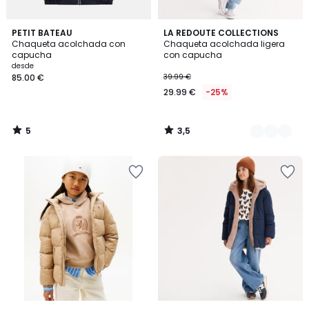
5
3,5
PETIT BATEAU
3
LA REDOUTE COLLECTIONS
/
/ 5
Chaqueta acolchada con
Chaqueta acolchada ligera
Colores
5
capucha
con capucha
desde
85.00 €
39.99 €
29.99 €
-25%
5
3,5
/
/
5
5