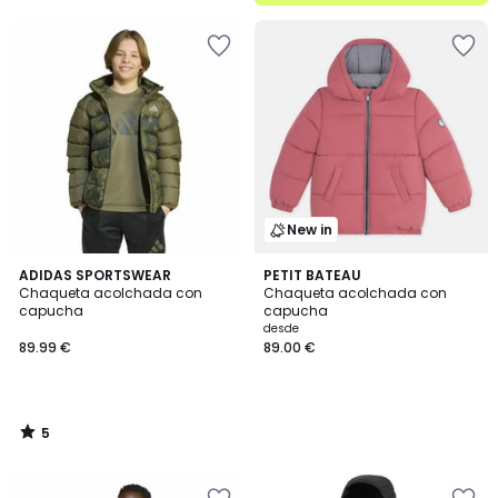
5
New in
5
ADIDAS SPORTSWEAR
PETIT BATEAU
/
Chaqueta acolchada con
Chaqueta acolchada con
5
capucha
capucha
desde
89.99 €
89.00 €
5
/
5