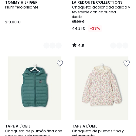
4,8
2
TOMMY HILFIGER
2
LA REDOUTE COLLECTIONS
/ 5
Plumífero brillante
Chaqueta acolchada cálida y
Colores
Colores
reversible con capucha
desde
219.00 €
65.99 €
44.21 €
-33%
4,8
/
5
TAPE A L'OEIL
TAPE A L'OEIL
Chaqueta de plumón fina con
Chaqueta de plumas fina y
capucha y sin mangas
estampada