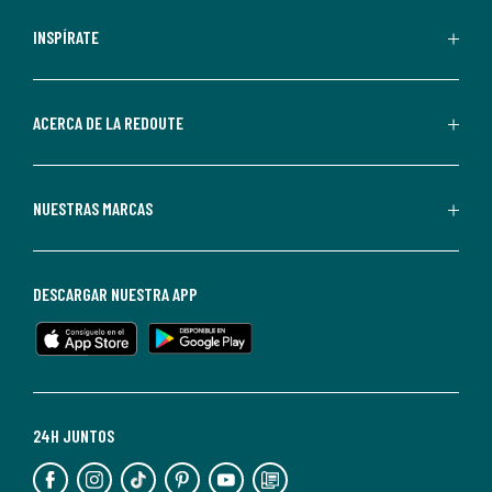
comerciales
personalizadas
INSPÍRATE
por
parte
de
ACERCA DE LA REDOUTE
La
Redoute.
Puedes
NUESTRAS MARCAS
darte
de
baja
DESCARGAR NUESTRA APP
en
cualquier
momento.
Para
más
24H JUNTOS
información,
puedes