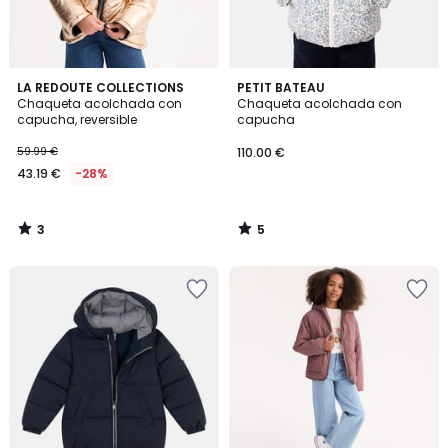
3
5
LA REDOUTE COLLECTIONS
PETIT BATEAU
/
/
Chaqueta acolchada con
Chaqueta acolchada con
5
5
capucha, reversible
capucha
59.99 €
110.00 €
43.19 €
-28%
3
5
/
/
5
5