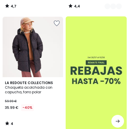
4,7
4,4
/
/
5
5
.
4
LA REDOUTE COLLECTIONS
/
Chaqueta acolchada con
5
capucha, forro polar
59.99 €
35.99 €
-40%
4
/