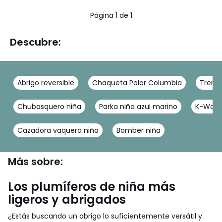
5
Página 1 de 1
Descubre:
Abrigo reversible
Chaqueta Polar Columbia
Trenc
Chubasquero niña
Parka niña azul marino
K-Way
Cazadora vaquera niña
Bomber niña
Más sobre:
Los plumíferos de niña más
ligeros y abrigados
¿Estás buscando un abrigo lo suficientemente versátil y