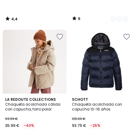
5
4,4
/
/
5
5
4,7
4,4
LA REDOUTE COLLECTIONS
2
SCHOTT
/ 5
/ 5
Chaqueta acolchada cálida
Chaqueta acolchada con
Colores
con capucha, forro polar
capucha 10-16 años
59.99 €
125.00 €
35.99 €
-40%
93.75 €
-25%