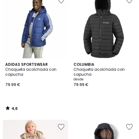
4,6
ADIDAS SPORTSWEAR
COLUMBIA
/ 5
Chaqueta acolchada con
Chaqueta acolchada con
capucha
capucha
desde
79.99 €
79.99 €
4,6
/
5