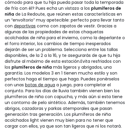
cómodo para que tu hija pueda pasar toda la temporada
de frío con él? Pues echa un vistazo a los
plumíferos de
niña
de La Redoute, que reúnen estas características en
un “envoltorio” muy apetecible: perfecto para llevar tanto
con
deportivas
como con zapatos de vestir. Gracias a
algunas de las propiedades de estas chaquetas
acolchadas de niña para el invierno, como la deperlante o
el forro interior, los cambios de tiempo inesperados
dejarán de ser un problema. Selecciona entre las tallas
disponibles, de la 2 a la 16, y te asegurarás de que tu hija
disfrute al máximo de esta estación.
Evita resfriados con
los
plumíferos de niña
más ligeros y abrigados, una
garantía. Los modelos 3 en 1 tienen mucho estilo y son
perfectos haga el tiempo que haga. Puedes ponérselos
con unas
botas de agua
a juego, para completar el
conjunto. Para los días de lluvia también vienen bien los
plumíferos de niña con capucha, y más aún si esta tiene
un contorno de pelo sintético. Además, también tenemos
abrigos, cazadoras y parkas atemporales que pasan
generación tras generación. Los plumíferos de niña
acolchados light vienen muy bien para no tener que
cargar con ellos, ya que son tan ligeros que ni los notará.