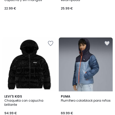
22.99 €
25.99 €
5
5
LEVI'S KIDS
PUMA
/
/
Chaqueta con capucha
Plumífero colorblock para niños
5
5
brillante
94.99 €
69.99 €