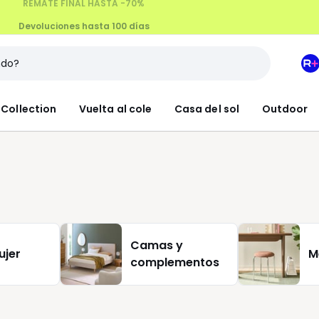
Devoluciones hasta 100 días
M
e
L
Collection
Vuelta al cole
Casa del sol
Outdoor
R
+
Camas y
ujer
M
complementos