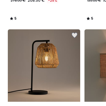
208.50 €
1
278.00 €
-25%
139.00 €
5
5
/
/
5
5