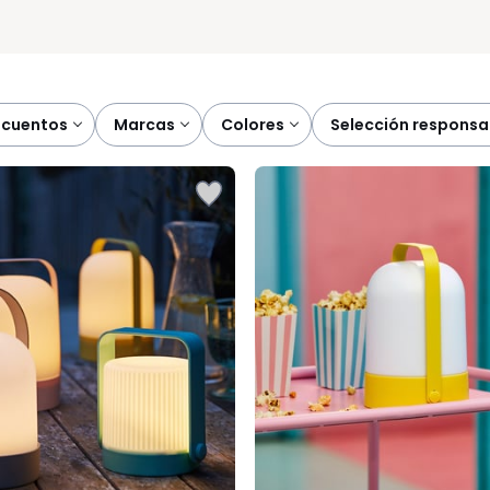
scuentos
marcas
colores
selección responsa