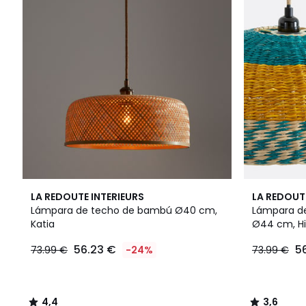
4,4
3,6
LA REDOUTE INTERIEURS
LA REDOUT
/ 5
/ 5
Lámpara de techo de bambú Ø40 cm,
Lámpara de
Katia
Ø44 cm, Hi
56.23 €
5
73.99 €
-24%
73.99 €
4,4
3,6