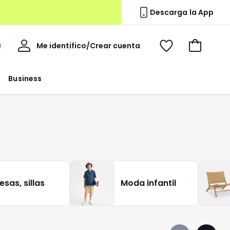
Descarga la App
Mi
Me identifico/Crear cuenta
i
Ver
Ir
cuenta
spacio
mis
a
a
favoritos
la
Business
edoute
cesta
esas, sillas
Moda infantil