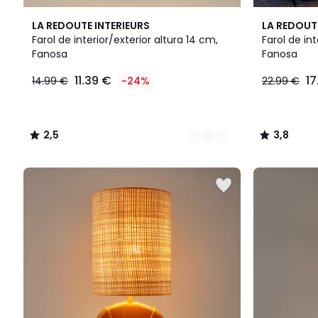
3
2,5
4
3,8
LA REDOUTE INTERIEURS
LA REDOUT
Colores
/ 5
Colores
/ 5
Farol de interior/exterior altura 14 cm,
Farol de int
Fanosa
Fanosa
11.39
11.39 €
17
14.99 €
-24%
22.99 €
€
en
lugar
de
2,5
3,8
14.99
/
/
€
5
5
24%
descuento
aplicado.