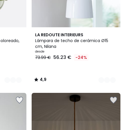
5
4,9
LA REDOUTE INTERIEURS
Colores
/ 5
coloreado,
Lámpara de techo de cerámica Ø15
cm, Nilana
desde
56.23 €
73.99 €
-24%
4,9
/
5