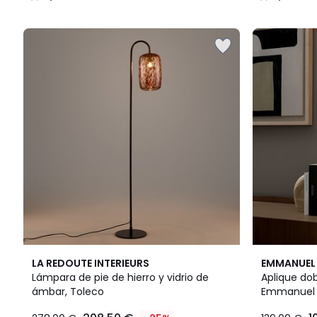
/
/
5
5
5
5
LA REDOUTE INTERIEURS
EMMANUEL 
/
/
Lámpara de pie de hierro y vidrio de
Aplique dob
5
5
ámbar, Toleco
Emmanuel 