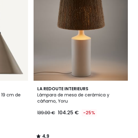
4,9
LA REDOUTE INTERIEURS
/ 5
 19 cm de
Lámpara de mesa de cerámica y
cáñamo, Yoru
104.25 €
139.00 €
-25%
4,9