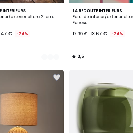
3
3,5
E INTERIEURS
LA REDOUTE INTERIEURS
Colores
/ 5
erior/exterior altura 21 cm,
Farol de interior/exterior altu
Fanosa
.47 €
13.67 €
-24%
17.99 €
-24%
3,5
/
5