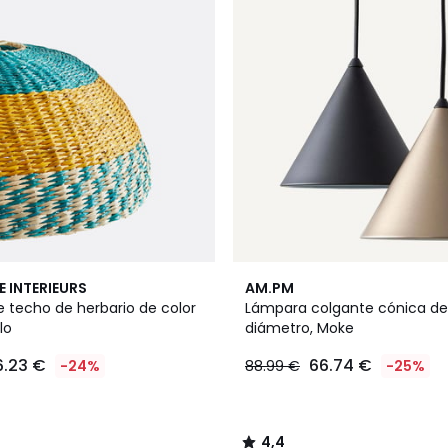
4,4
E INTERIEURS
AM.PM
/ 5
 techo de herbario de color
Lámpara colgante cónica de
lo
diámetro, Moke
6.23 €
66.74 €
-24%
88.99 €
-25%
4,4