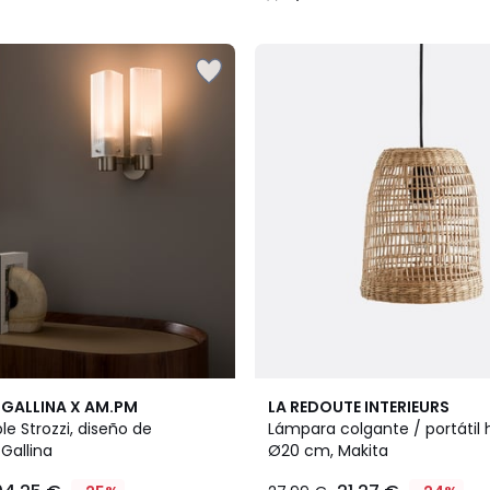
/
5
3,9
GALLINA X AM.PM
LA REDOUTE INTERIEURS
/ 5
le Strozzi, diseño de
Lámpara colgante / portátil 
Gallina
Ø20 cm, Makita