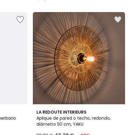
/
5
4,6
LA REDOUTE INTERIEURS
/ 5
herbario
Aplique de pared o techo, redondo,
diámetro 50 cm, YAKU