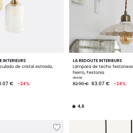
2
4,6
E INTERIEURS
LA REDOUTE INTERIEURS
Colores
/ 5
iculado de cristal estriado,
Lámpara de techo festonea
hierro, Festonia
desde
3.07 €
63.07 €
-24%
82.99 €
-24%
4,6
/
5