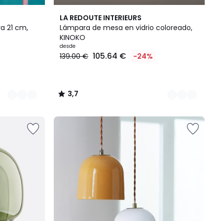
4
3,7
LA REDOUTE INTERIEURS
Colores
/ 5
ra 21 cm,
Lámpara de mesa en vidrio coloreado,
KINOKO
desde
105.64 €
139.00 €
-24%
3,7
/
5