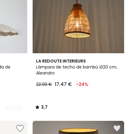
3,7
LA REDOUTE INTERIEURS
/ 5
da de
Lámpara de techo de bambú Ø20 cm,
Aleandro
17.47 €
22.99 €
-24%
3,7
/
5