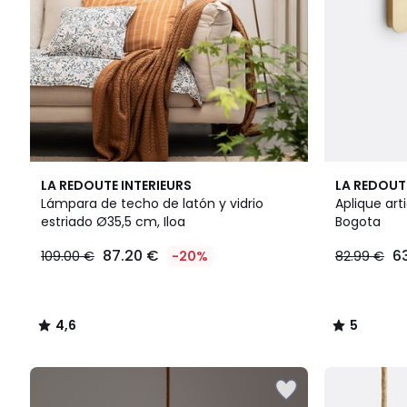
4,6
5
LA REDOUTE INTERIEURS
LA REDOUT
/ 5
/
Lámpara de techo de latón y vidrio
Aplique art
5
estriado Ø35,5 cm, Iloa
Bogota
87.20 €
6
109.00 €
-20%
82.99 €
4,6
5
/
/
5
5