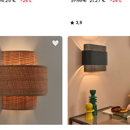
04.25 €
21.27 €
-25%
27.99 €
-24%
3,9
/
5