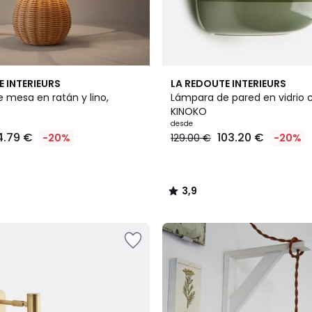
4
3,9
E INTERIEURS
LA REDOUTE INTERIEURS
Colores
/ 5
 mesa en ratán y lino,
Lámpara de pared en vidrio 
KINOKO
desde
4.79 €
103.20 €
-20%
129.00 €
-20%
3,9
/
5