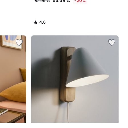
66.39 €
82.99 €
-20%
4,6
/
5