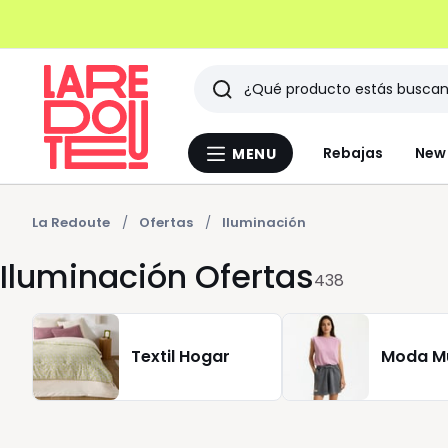
Buscar
Últimos
Rebajas
New 
MENU
Menu
artículos
La
Redoute
vistos
La Redoute
Ofertas
Iluminación
Iluminación Ofertas
438
Textil Hogar
Moda M