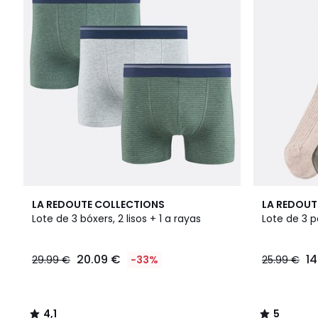
4,1
2
5
LA REDOUTE COLLECTIONS
LA REDOUT
/ 5
Colores
/
Lote de 3 bóxers, 2 lisos + 1 a rayas
Lote de 3 p
5
20.09 €
14
29.99 €
-33%
25.99 €
4,1
5