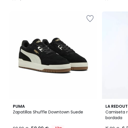
/
/
5
5
5
5
PUMA
LA REDOUT
/
/
Zapatillas Shuffle Downtown Suede
Camiseta r
5
5
bordada