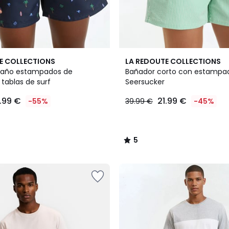
2
5
E COLLECTIONS
LA REDOUTE COLLECTIONS
Colores
/
baño estampados de
Bañador corto con estampa
5
tablas de surf
Seersucker
7.99 €
21.99 €
-55%
39.99 €
-45%
5
/
5