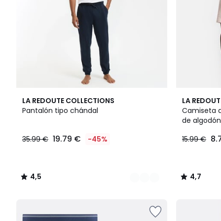
3
4,5
3
4,7
LA REDOUTE COLLECTIONS
LA REDOUT
Colores
/ 5
Colores
/ 5
Pantalón tipo chándal
Camiseta de
de algodón
19.79 €
8.
35.99 €
-45%
15.99 €
4,5
4,7
/
/
5
5