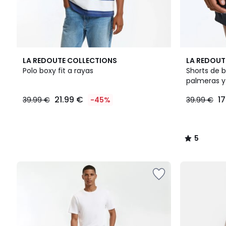
5
LA REDOUTE COLLECTIONS
LA REDOUT
/
Polo boxy fit a rayas
Shorts de 
5
palmeras y 
21.99 €
1
39.99 €
-45%
39.99 €
5
/
5