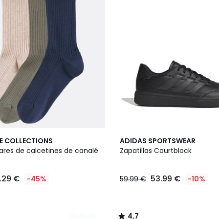
4,7
E COLLECTIONS
ADIDAS SPORTSWEAR
/ 5
ares de calcetines de canalé
Zapatillas Courtblock
.29 €
53.99 €
-45%
59.99 €
-10%
4,7