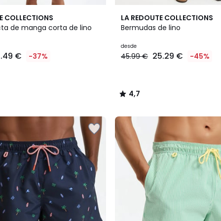
4
4,7
E COLLECTIONS
LA REDOUTE COLLECTIONS
Colores
/ 5
ta de manga corta de lino
Bermudas de lino
desde
1.49 €
25.29 €
-37%
45.99 €
-45%
4,7
/
5