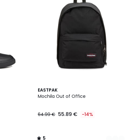
2
5
EASTPAK
Colores
/
Mochila Out of Office
5
55.89 €
64.99 €
-14%
5