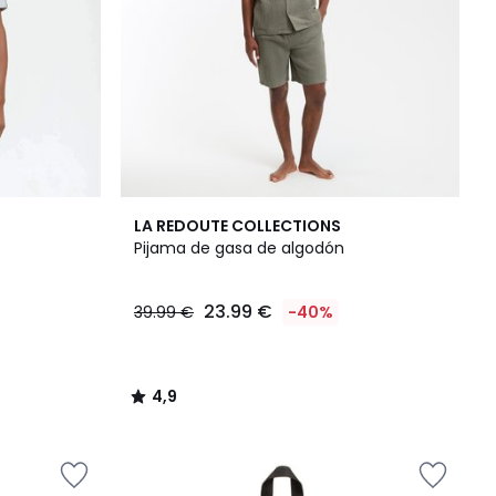
4,9
LA REDOUTE COLLECTIONS
/ 5
Pijama de gasa de algodón
23.99 €
39.99 €
-40%
4,9
/
5