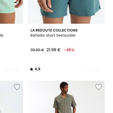
2
4,9
LA REDOUTE COLLECTIONS
Colores
/ 5
do
Bañador short Seersucker
21.99 €
39.99 €
-45%
4,9
/
5