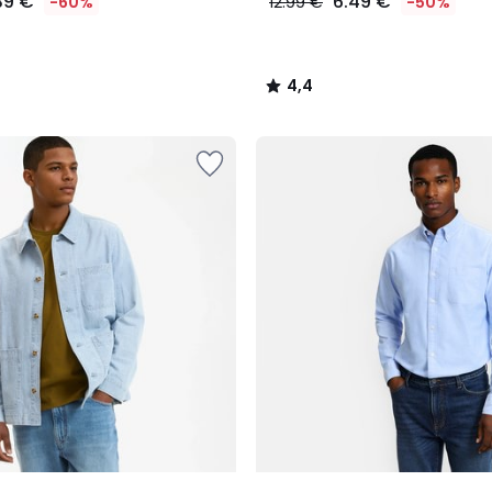
39 €
6.49 €
-60%
12.99 €
-50%
4,4
/
5