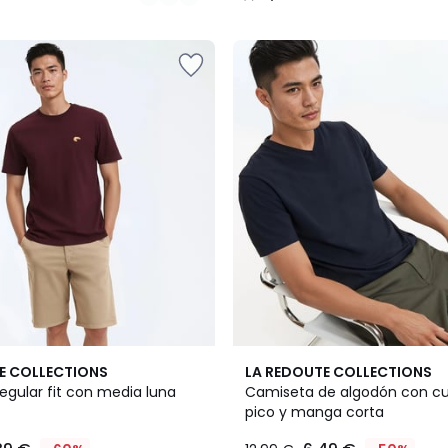
/
5
5
4,4
E COLLECTIONS
LA REDOUTE COLLECTIONS
Colores
/ 5
egular fit con media luna
Camiseta de algodón con cu
pico y manga corta