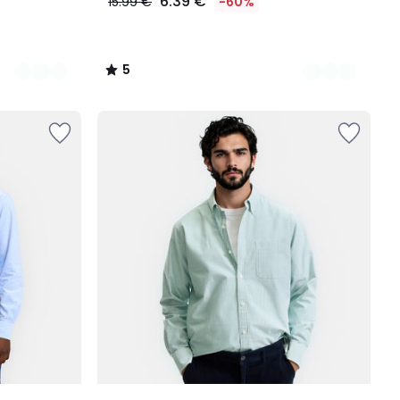
6.39 €
15.99 €
-60%
5
/
5