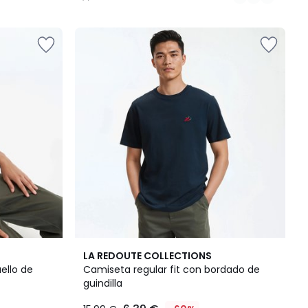
/
5
2
5
LA REDOUTE COLLECTIONS
Colores
/
ello de
Camiseta regular fit con bordado de
5
guindilla