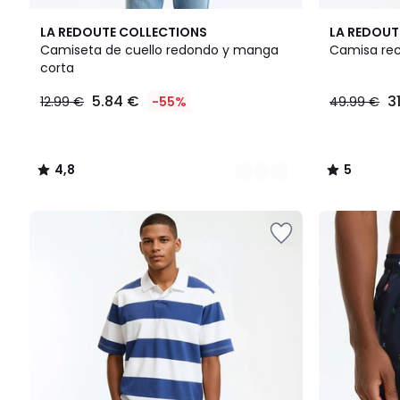
11
4,8
5
LA REDOUTE COLLECTIONS
LA REDOUT
Colores
/ 5
/
Camiseta de cuello redondo y manga
Camisa rec
5
corta
5.84
5.84 €
3
12.99 €
-55%
49.99 €
€
en
lugar
de
4,8
5
12.99
/
/
€
5
5
55%
descuento
aplicado.