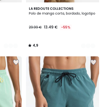
3
4,9
LA REDOUTE COLLECTIONS
Colores
/ 5
Polo de manga corta, bordado, logotipo
13.49 €
29.99 €
-55%
4,9
/
5