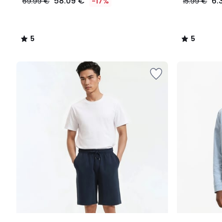
58.09 €
6.
69.99 €
-17%
15.99 €
5
5
/
/
5
5