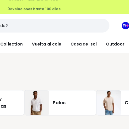
Devoluciones hasta 100 días
M
e
L
Collection
Vuelta al cole
Casa del sol
Outdoor
R
+
y
Polos
C
ras