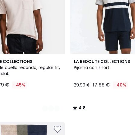
4,8
E COLLECTIONS
LA REDOUTE COLLECTIONS
/ 5
 cuello redondo, regular fit,
Pijama con short
 slub
79 €
17.99 €
-45%
29.99 €
-40%
4,8
/
5