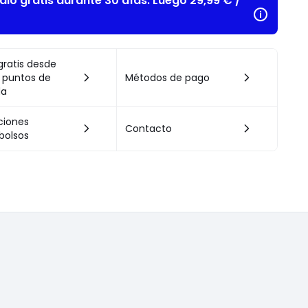
alo gratis durante 30 días. Luego 29,99 € /
gratis desde
 puntos de
Métodos de pago
da
ciones
Contacto
bolsos