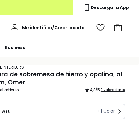
Descarga la App
Mi
Me identifico/Crear cuenta
i
Ver
Ir
cuenta
spacio
mis
a
a
favoritos
la
Business
edoute
cesta
E INTERIEURS
a de sobremesa de hierro y opalina, al.
cm, Omer
el artículo
4,8
/5
9 valoraciones
Azul 
+
1
Color
dad