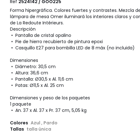
Ref
2524142 / GOO225
Forma hipergráfica. Colores fuertes y contrastes. Mezcla d
lámpara de mesa Omer iluminará los interiores claros y c
de La Redoute Intérieurs.
Descripción
• Pantalla de cristal opalino
• Pie de hierro recubierto de pintura epoxi
• Casquillo E27 para bombilla LED de 8 máx (no incluida)
Dimensiones
• Diámetro: 30,5 cm
• Altura: 36,6 cm
• Pantalla: Ø30,5 x Al. 11,6 cm
• Patas: Ø11,5 x Al. 25 cm
Dimensiones y peso de los paquetes
1 paquete
• An. 37 x Al. 37 x Pr. 37 cm, 5,05 kg
Colores
Azul , Pardo
Tallas
talla única