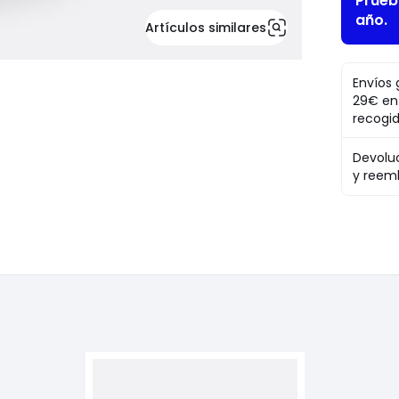
Pruéb
año.
Artículos similares
Envíos 
29€ en
recogi
Devolu
y reem