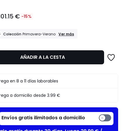
101.15 €
-15%
REBAJAS
S
Ver más
Colección
Primavera-Verano
Colección
Primavera-
Verano
AÑADIR A LA CESTA
to
rega en 8 a 11 días laborables
rega a domicilio desde
3.99 €
Envíos gratis ilimitados a domicilio