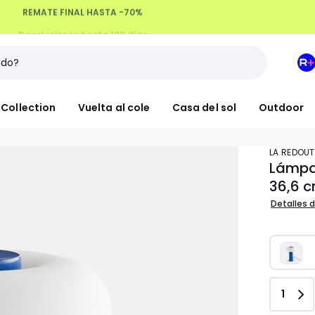
Devoluciones hasta 100 días
M
e
L
Collection
Vuelta al cole
Casa del sol
Outdoor
R
+
LA REDOUT
Lámpar
36,6 
Detalles d
Canti
1