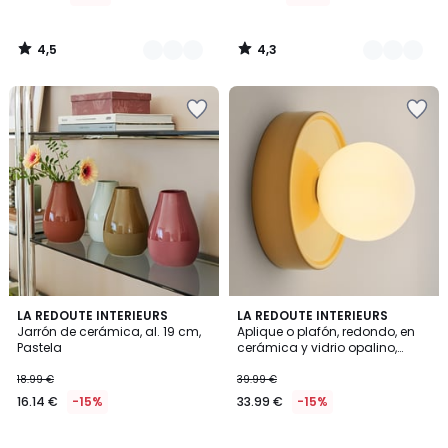
4,5
4,3
/
/
5
5
4,5
4,9
3
LA REDOUTE INTERIEURS
4
LA REDOUTE INTERIEURS
/ 5
/ 5
Jarrón de cerámica, al. 19 cm,
Aplique o plafón, redondo, en
Colores
Colores
Pastela
cerámica y vidrio opalino,
diámetro 16,8 cm, HOLI
18.99 €
39.99 €
16.14 €
-15%
33.99 €
-15%