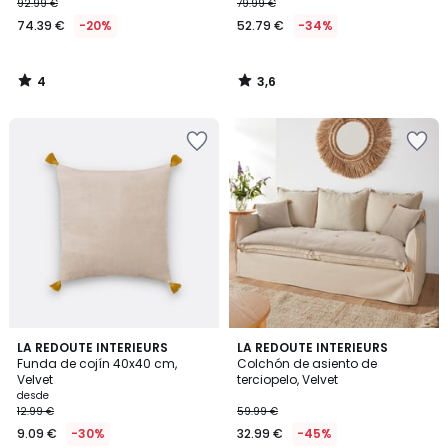
92.99 €
79.99 €
74.39 €
-20%
52.79 €
-34%
4
3,6
/
/
5
5
4,6
3,7
10
LA REDOUTE INTERIEURS
10
LA REDOUTE INTERIEURS
/ 5
/ 5
Funda de cojín 40x40 cm,
Colchón de asiento de
Colores
Colores
Velvet
terciopelo, Velvet
desde
12.99 €
59.99 €
9.09 €
-30%
32.99 €
-45%