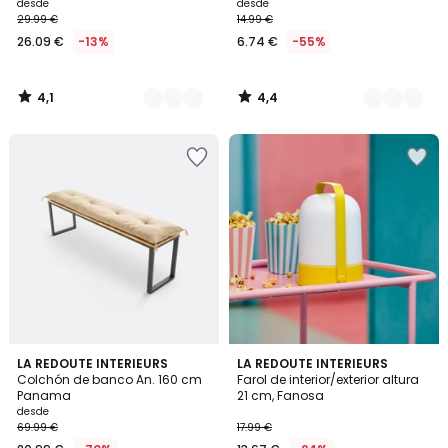
desde
desde
29.99 €
14.99 €
26.09 €
-13%
6.74 €
-55%
4,1
4,4
/
/
5
5
4,2
3,5
5
LA REDOUTE INTERIEURS
3
LA REDOUTE INTERIEURS
/ 5
/ 5
Colchón de banco An. 160 cm
Farol de interior/exterior altura
Colores
Colores
Panama
21 cm, Fanosa
desde
69.99 €
17.99 €