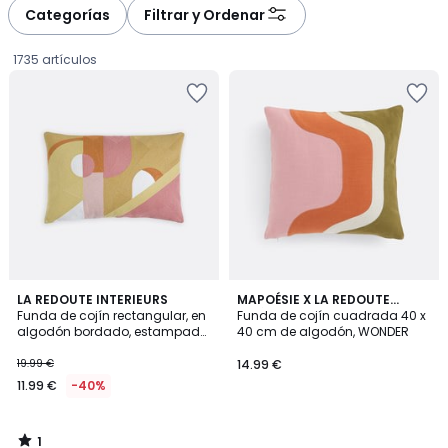
à
à
Categorías
Filtrar y Ordenar
gauche
droite
1735 artículos
1
LA REDOUTE INTERIEURS
MAPOÉSIE X LA REDOUTE
/
Funda de cojín rectangular, en
INTÉRIEURS
Funda de cojín cuadrada 40 x
5
algodón bordado, estampado
40 cm de algodón, WONDER
11.99
geométrico, DYONIS
19.99 €
14.99 €
€
11.99 €
-40%
en
lugar
de
1