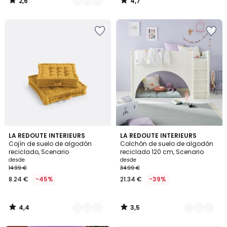
2,6
4,7
/
/
5
5
4,4
3,5
9
LA REDOUTE INTERIEURS
10
LA REDOUTE INTERIEURS
/ 5
/ 5
Cojín de suelo de algodón
Colchón de suelo de algodón
Colores
Colores
reciclado, Scenario
reciclado 120 cm, Scenario
desde
desde
14.99 €
34.99 €
8.24 €
-45%
21.34 €
-39%
4,4
3,5
/
/
5
5