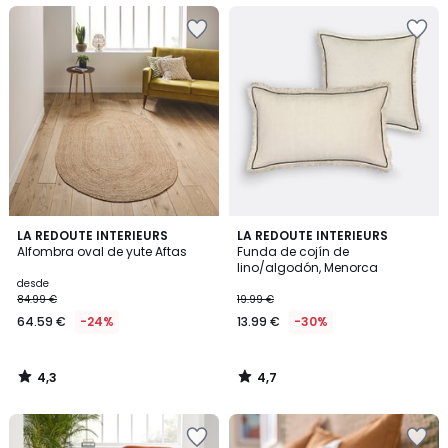
4,3
4,7
LA REDOUTE INTERIEURS
LA REDOUTE INTERIEURS
/ 5
/ 5
Alfombra oval de yute Aftas
Funda de cojín de
lino/algodón, Menorca
desde
84.99 €
19.99 €
64.59 €
-24%
13.99 €
-30%
4,3
4,7
/
/
5
5