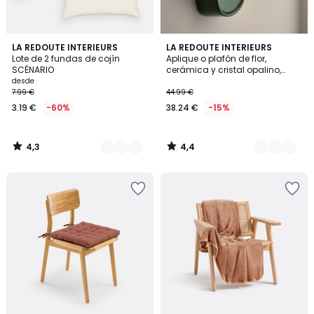
4,3
4,4
10
LA REDOUTE INTERIEURS
4
LA REDOUTE INTERIEURS
/ 5
/ 5
Lote de 2 fundas de cojín
Aplique o plafón de flor,
Colores
Colores
SCÉNARIO
cerámica y cristal opalino,
diámetro 20 cm, HOLI
desde
7.99 €
44.99 €
3.19 €
-60%
38.24 €
-15%
4,3
4,4
/
/
5
5