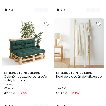
4,6
3,7
/
/
5
5
2,6
4,7
3
LA REDOUTE INTERIEURS
LA REDOUTE INTERIEURS
/ 5
/ 5
Colchón de exterior para sofá
Plaid de algodón de tuft, Assap
Colores
palet, Samara
desde
79.99 €
49.99 €
47.99 €
-40%
30.49 €
-39%