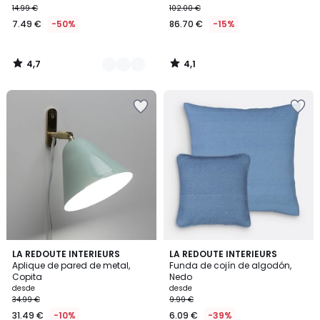
14.99 €
102.00 €
7.49 €
-50%
86.70 €
-15%
4,7
4,1
/
/
5
5
4,5
4,3
7
LA REDOUTE INTERIEURS
12
LA REDOUTE INTERIEURS
/ 5
/ 5
Aplique de pared de metal,
Funda de cojín de algodón,
Colores
Colores
Copita
Nedo
desde
desde
34.99 €
9.99 €
31.49 €
-10%
6.09 €
-39%