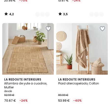
20.99 €
-70%
13.67 €
-24%
4,2
3,5
/
/
5
5
3,9
4,8
LA REDOUTE INTERIEURS
3
LA REDOUTE INTERIEURS
/ 5
/ 5
Alfombra de yute a cuadros,
Plaid aterciopelado, Colton
Colores
Mulfier
desde
92.99 €
89.99 €
70.67 €
-24%
53.99 €
-40%