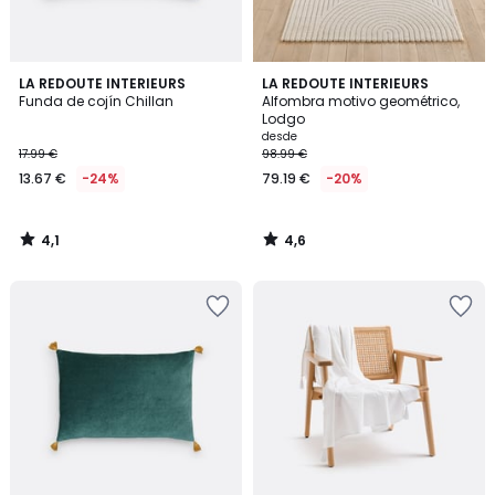
4,1
4,6
LA REDOUTE INTERIEURS
LA REDOUTE INTERIEURS
/ 5
/ 5
Funda de cojín Chillan
Alfombra motivo geométrico,
Lodgo
desde
17.99 €
98.99 €
13.67 €
-24%
79.19 €
-20%
4,1
4,6
/
/
5
5