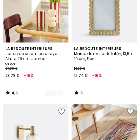
4,6
5
7
LA REDOUTE INTERIEURS
LA REDOUTE INTERIEURS
/ 5
/
Jarrón de cerámica a rayas,
Marco de mesa de latón, 13,5 x
Colores
5
Altura 25 cm, Jaoma
19 cm, Eleni
desde
27.99 €
14.99 €
23.79 €
-15%
12.74 €
-15%
4,6
5
/
/
5
5