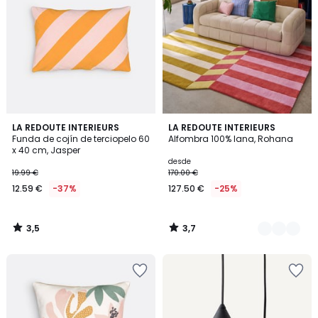
3,5
3,7
LA REDOUTE INTERIEURS
2
LA REDOUTE INTERIEURS
/ 5
/ 5
Funda de cojín de terciopelo 60
Alfombra 100% lana, Rohana
Colores
x 40 cm, Jasper
desde
19.99 €
170.00 €
12.59 €
-37%
127.50 €
-25%
3,5
3,7
/
/
5
5