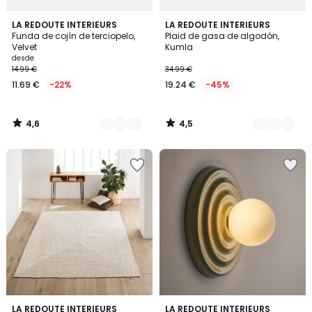
4,6
4,5
10
LA REDOUTE INTERIEURS
2
LA REDOUTE INTERIEURS
/ 5
/ 5
Funda de cojín de terciopelo,
Plaid de gasa de algodón,
Colores
Colores
Velvet
Kumla
desde
14.99 €
34.99 €
11.69 €
-22%
19.24 €
-45%
4,6
4,5
/
/
5
5
3,9
4,8
LA REDOUTE INTERIEURS
4
LA REDOUTE INTERIEURS