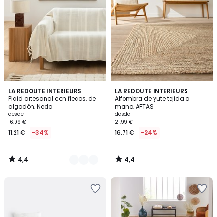
4,4
4,4
12
LA REDOUTE INTERIEURS
LA REDOUTE INTERIEURS
/ 5
/ 5
Plaid artesanal con flecos, de
Alfombra de yute tejida a
Colores
algodón, Nedo
mano, AFTAS
desde
desde
16.99 €
21.99 €
11.21 €
-34%
16.71 €
-24%
4,4
4,4
/
/
5
5