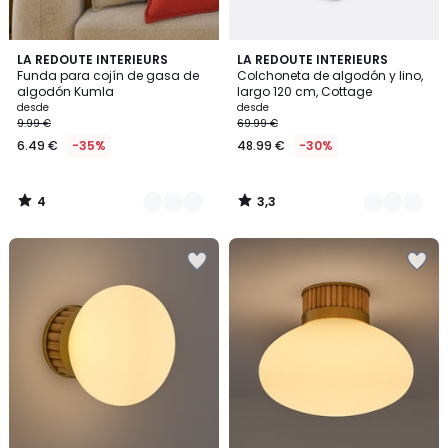
4
3,3
2
LA REDOUTE INTERIEURS
3
LA REDOUTE INTERIEURS
/
/ 5
Funda para cojín de gasa de
Colchoneta de algodón y lino,
Colores
Colores
5
algodón Kumla
largo 120 cm, Cottage
desde
desde
9.99 €
69.99 €
6.49 €
-35%
48.99 €
-30%
4
3,3
/
/
5
5