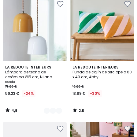
4,9
2,8
5
LA REDOUTE INTERIEURS
LA REDOUTE INTERIEURS
/ 5
/ 5
Lámpara de techo de
Funda de cojín de terciopelo 60
Colores
cerámica Ø15 cm, Nilana
x 40 cm, Abby
desde
73.99 €
19.99 €
56.23 €
-24%
13.99 €
-30%
4,9
2,8
/
/
5
5