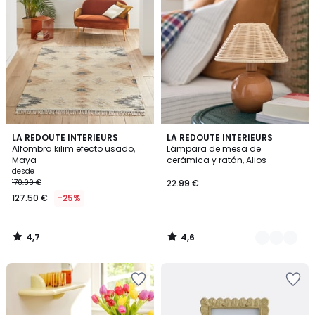
4,7
4,6
LA REDOUTE INTERIEURS
3
LA REDOUTE INTERIEURS
/ 5
/ 5
Alfombra kilim efecto usado,
Lámpara de mesa de
Colores
Maya
cerámica y ratán, Alios
desde
170.00 €
22.99 €
127.50 €
-25%
4,7
4,6
/
/
5
5