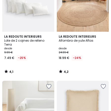
4,1
4,2
LA REDOUTE INTERIEURS
LA REDOUTE INTERIEURS
/ 5
/ 5
Lote de 2 cojines de relleno
Alfombra de yute Aftas
Terra
desde
desde
9.99 €
24.99 €
7.49 €
-25%
18.99 €
-24%
4,1
4,2
/
/
5
5