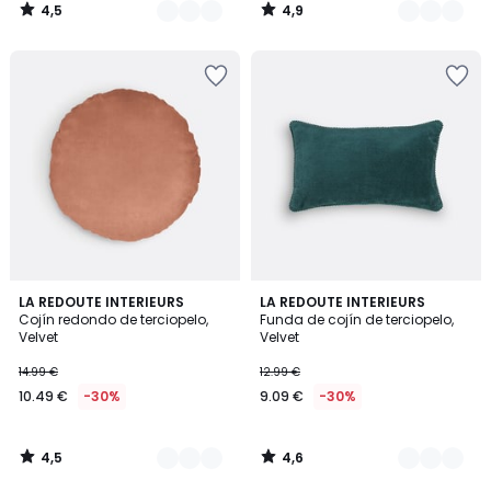
4,5
4,9
/
/
5
5
4,5
4,6
9
LA REDOUTE INTERIEURS
10
LA REDOUTE INTERIEURS
/ 5
/ 5
Cojín redondo de terciopelo,
Funda de cojín de terciopelo,
Colores
Colores
Velvet
Velvet
14.99 €
12.99 €
10.49 €
-30%
9.09 €
-30%
4,5
4,6
/
/
5
5