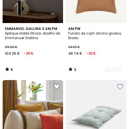
5
2
EMMANUEL GALLINA X AM.PM
7
AM.PM
/
/
Aplique doble Strozzi, diseño de
Funda de cojín de lino grueso,
Colores
5
5
Emmanuel Gallina
Boreo
139.00 €
64.99 €
104.25 €
-25%
48.74 €
-25%
5
2
/
/
5
5