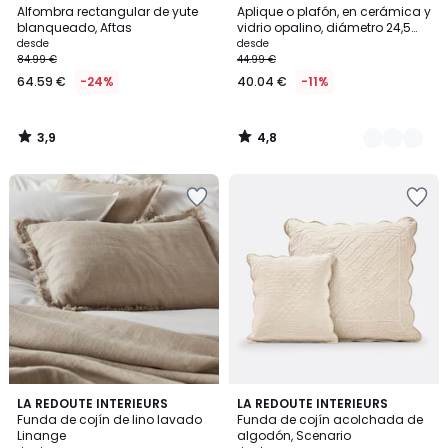
/ 5
/ 5
Alfombra rectangular de yute
Aplique o plafón, en cerámica y
Colores
blanqueado, Aftas
vidrio opalino, diámetro 24,5
cm, HOLI
desde
desde
84.99 €
44.99 €
64.59 €
-24%
40.04 €
-11%
3,9
4,8
/
/
5
5
4,1
4,4
5
LA REDOUTE INTERIEURS
6
LA REDOUTE INTERIEURS
/ 5
/ 5
Funda de cojín de lino lavado
Funda de cojín acolchada de
Colores
Colores
Linange
algodón, Scenario