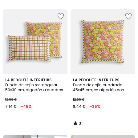
19.99
/
5
€
40%
descuento
aplicado.
3
LA REDOUTE INTERIEURS
LA REDOUTE INTERIEURS
/
Funda de cojín rectangular
Funda de cojín cuadrada
5
50x30 cm, algodón a cuadros,
45x45 cm, en algodón con
DELILA
estampado de flores, DELILA
12.99 €
12.99 €
7.14 €
-45%
8.44 €
-35%
3
/
5