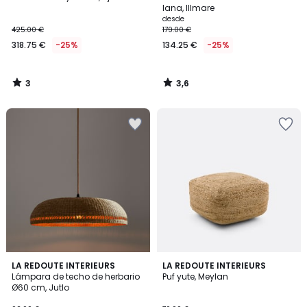
5
lana, Illmare
desde
425.00 €
179.00 €
318.75 €
-25%
134.25 €
-25%
3
3,6
/
/
5
5
4
3,6
LA REDOUTE INTERIEURS
LA REDOUTE INTERIEURS
/
/ 5
Lámpara de techo de herbario
Puf yute, Meylan
5
Ø60 cm, Jutlo