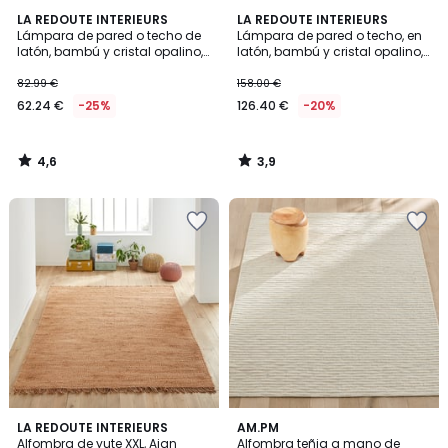
4,6
3,9
LA REDOUTE INTERIEURS
LA REDOUTE INTERIEURS
/ 5
/ 5
Lámpara de pared o techo de
Lámpara de pared o techo, en
latón, bambú y cristal opalino,
latón, bambú y cristal opalino,
DOLCE
DOLCE
82.99 €
158.00 €
62.24 €
-25%
126.40 €
-20%
4,6
3,9
/
/
5
5
3
3,6
LA REDOUTE INTERIEURS
AM.PM
/
/ 5
Alfombra de yute XXL, Ajan
Alfombra teñia a mano de