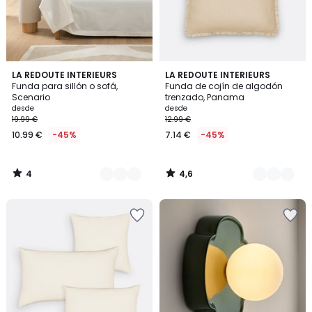
4
4,6
8
LA REDOUTE INTERIEURS
8
LA REDOUTE INTERIEURS
/
/ 5
Funda para sillón o sofá,
Funda de cojín de algodón
Colores
Colores
5
Scenario
trenzado, Panama
desde
desde
19.99 €
12.99 €
10.99 €
-45%
7.14 €
-45%
4
4,6
/
/
5
5