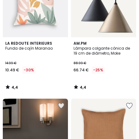
4,4
4,4
LA REDOUTE INTERIEURS
AM.PM
/ 5
/ 5
Funda de cojín Maranao
Lámpara colgante cónica de
19 cm de diámetro, Moke
14.99 €
88.99 €
10.49 €
-30%
66.74 €
-25%
4,4
4,4
/
/
5
5