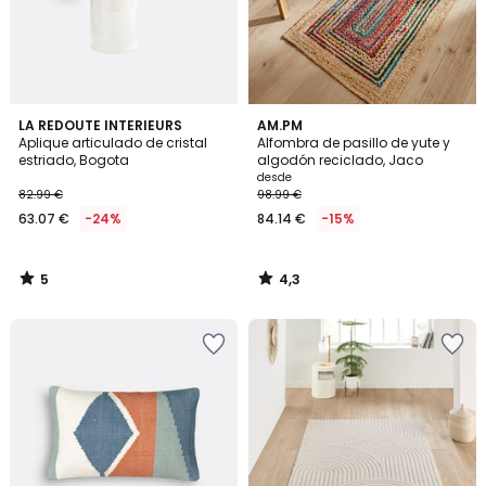
5
4,3
LA REDOUTE INTERIEURS
AM.PM
/
/ 5
Aplique articulado de cristal
Alfombra de pasillo de yute y
5
estriado, Bogota
algodón reciclado, Jaco
desde
82.99 €
98.99 €
63.07 €
-24%
84.14 €
-15%
5
4,3
/
/
5
5