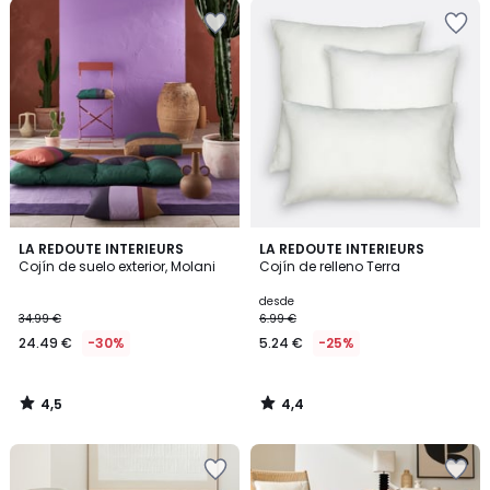
4,5
4,4
LA REDOUTE INTERIEURS
LA REDOUTE INTERIEURS
/ 5
/ 5
Cojín de suelo exterior, Molani
Cojín de relleno Terra
desde
34.99 €
6.99 €
24.49 €
-30%
5.24 €
-25%
4,5
4,4
/
/
5
5