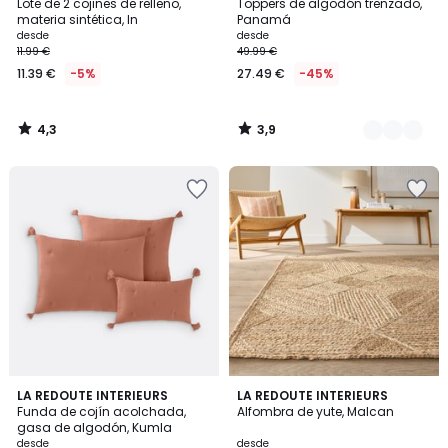
/ 5
/ 5
Lote de 2 cojines de relleno,
Toppers de algodón trenzado,
Colores
materia sintética, In
Panamá
desde
desde
11.99 €
49.99 €
11.39 €
-5%
27.49 €
-45%
4,3
3,9
/
/
5
5
4,7
4,1
9
LA REDOUTE INTERIEURS
LA REDOUTE INTERIEURS
/ 5
/ 5
Funda de cojín acolchada,
Alfombra de yute, Malcan
Colores
gasa de algodón, Kumla
desde
desde