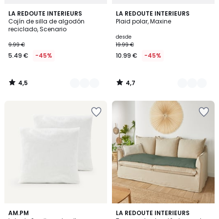
4,5
4,7
9
LA REDOUTE INTERIEURS
10
LA REDOUTE INTERIEURS
/ 5
/ 5
Cojín de silla de algodón
Plaid polar, Maxine
Colores
Colores
reciclado, Scenario
desde
9.99 €
19.99 €
5.49 €
-45%
10.99 €
-45%
4,5
4,7
/
/
5
5
4,3
3,9
AM.PM
5
LA REDOUTE INTERIEURS