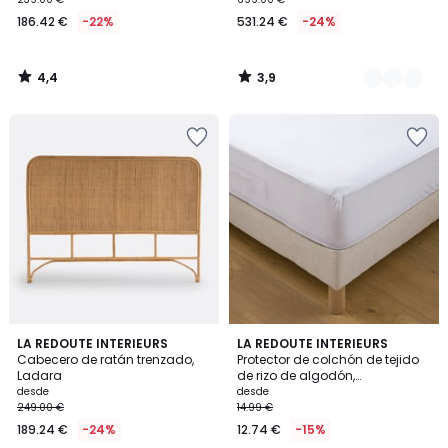
186.42 €
-22%
531.24 €
-24%
4,4
3,9
/
/
5
5
4,4
4,5
LA REDOUTE INTERIEURS
LA REDOUTE INTERIEURS
/ 5
/ 5
Cabecero de ratán trenzado,
Protector de colchón de tejido
Ladara
de rizo de algodón,
impermeable, altura máxima
desde
desde
23 cm
249.00 €
14.99 €
189.24 €
-24%
12.74 €
-15%