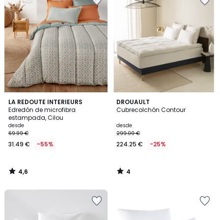
4,6
4
LA REDOUTE INTERIEURS
DROUAULT
/ 5
/
Edredón de microfibra
Cubrecolchón Contour
5
estampada, Cilou
desde
desde
69.99 €
299.00 €
31.49 €
-55%
224.25 €
-25%
4,6
4
/
/
5
5