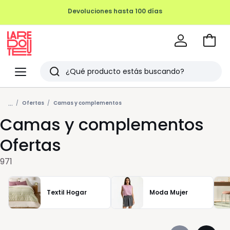
REMATE FINAL HASTA -70%
Ir
a
La
la
Redoute
Menu
Buscar
cesta
Últimos
...
artículos
Ofertas
Camas y complementos
Camas y complementos
vistos
Ofertas
971
Textil Hogar
Moda Mujer