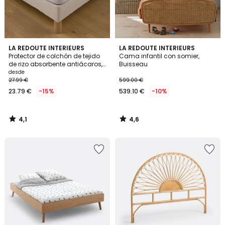
4,1
4,6
LA REDOUTE INTERIEURS
LA REDOUTE INTERIEURS
/ 5
/ 5
Protector de colchón de tejido
Cama infantil con somier,
de rizo absorbente antiácaros,
Buisseau
impermeable, altura máxima
desde
30 cm
27.99 €
599.00 €
23.79 €
-15%
539.10 €
-10%
4,1
4,6
/
/
5
5