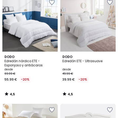
4,5
4,5
DODO
DODO
/ 5
/ 5
Edredón nórdico ETE -
Edredón ETE - Ultrasuave
Esponjoso y antiácaros
desde
desde
69.99 €
49.99 €
55.99 €
-20%
39.99 €
-20%
4,5
4,5
/
/
5
5