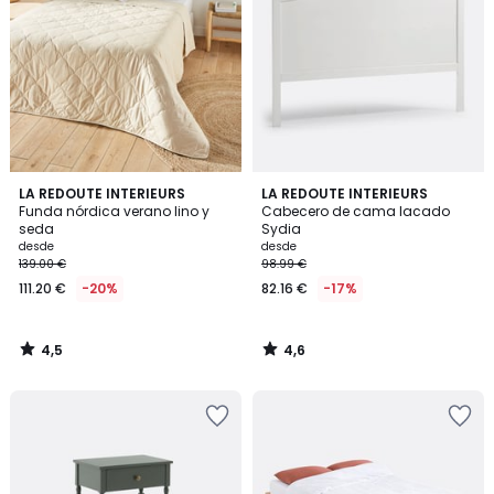
4,5
4,6
LA REDOUTE INTERIEURS
LA REDOUTE INTERIEURS
/ 5
/ 5
Funda nórdica verano lino y
Cabecero de cama lacado
seda
Sydia
desde
desde
139.00 €
98.99 €
111.20 €
-20%
82.16 €
-17%
4,5
4,6
/
/
5
5