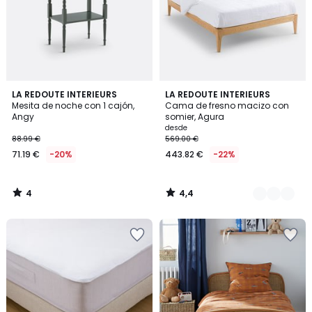
4
4,4
LA REDOUTE INTERIEURS
2
LA REDOUTE INTERIEURS
/
/ 5
Mesita de noche con 1 cajón,
Cama de fresno macizo con
Colores
5
Angy
somier, Agura
desde
88.99 €
569.00 €
71.19 €
-20%
443.82 €
-22%
4
4,4
/
/
5
5