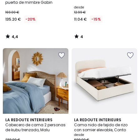
5
puerta de mimbre Gabin
desde
169.00 €
12.99 €
135.20 €
-20%
11.04 €
-15%
4,4
4
/
/
5
5
4,4
3,9
LA REDOUTE INTERIEURS
2
LA REDOUTE INTERIEURS
/ 5
/ 5
Cabecero de cama 2 personas
Cama nido de tejido de rizo
Colores
de kubu trenzado, Malu
con somier elevable, Conto
desde
239.00 €
699.00 €