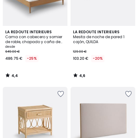
4,4
4,6
LA REDOUTE INTERIEURS
LA REDOUTE INTERIEURS
/ 5
/ 5
Cama con cabecero y somier
Mesita de noche de pared 1
de roble, chapado y caña de
cajón, QUILDA
Ratán, MADARA
desde
649.00 €
129.00 €
486.75 €
-25%
103.20 €
-20%
4,4
4,6
/
/
5
5