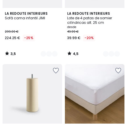
3,5
4,5
2
LA REDOUTE INTERIEURS
3
LA REDOUTE INTERIEURS
/ 5
/ 5
Sofá cama infantil JIMI
Lote de 4 patas de somier
Colores
Colores
cilíndricas alt. 25 cm
desde
299.00 €
49.99 €
224.25 €
-25%
39.99 €
-20%
3,5
4,5
/
/
5
5