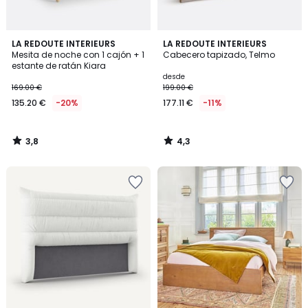
3,8
4,3
LA REDOUTE INTERIEURS
LA REDOUTE INTERIEURS
/ 5
/ 5
Mesita de noche con 1 cajón + 1
Cabecero tapizado, Telmo
estante de ratán Kiara
desde
169.00 €
199.00 €
135.20 €
-20%
177.11 €
-11%
3,8
4,3
/
/
5
5