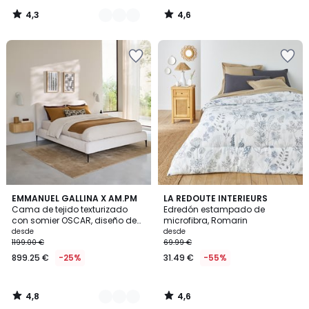
4,3
4,6
/
/
5
5
4,8
4,6
2
EMMANUEL GALLINA X AM.PM
LA REDOUTE INTERIEURS
/ 5
/ 5
Cama de tejido texturizado
Edredón estampado de
Colores
con somier OSCAR, diseño de
microfibra, Romarin
Emmanuel Gallina
desde
desde
1199.00 €
69.99 €
899.25 €
-25%
31.49 €
-55%
4,8
4,6
/
/