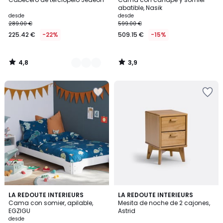
Colores
abatible, Nasik
desde
desde
289.00 €
599.00 €
225.42 €
-22%
509.15 €
-15%
4,8
3,9
/
/
5
5
4
4,2
2
LA REDOUTE INTERIEURS
LA REDOUTE INTERIEURS
/
/ 5
Cama con somier, apilable,
Mesita de noche de 2 cajones,
Colores
5
EGZIGU
Astrid
desde