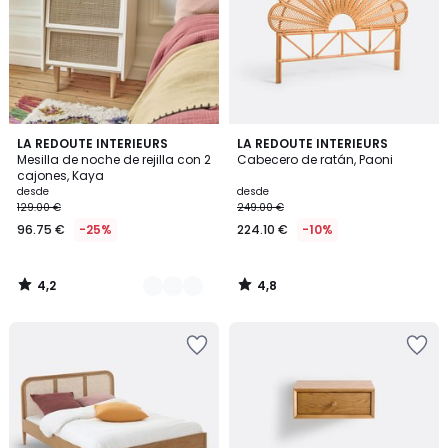
4,2
4,8
3
LA REDOUTE INTERIEURS
LA REDOUTE INTERIEURS
/ 5
/ 5
Mesilla de noche de rejilla con 2
Cabecero de ratán, Paoni
Colores
cajones, Kaya
desde
desde
129.00 €
249.00 €
96.75 €
-25%
224.10 €
-10%
4,2
4,8
/
/
5
5