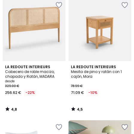
4,8
4,5
LA REDOUTE INTERIEURS
LA REDOUTE INTERIEURS
/ 5
/ 5
Cabecero de roble macizo,
Mesita de pino y ratán con 1
chapado y Ratán, MADARA
cajón, Mora
desde
329.00 €
78.99 €
256.62 €
-22%
71.09 €
-10%
4,8
4,5
/
/
5
5