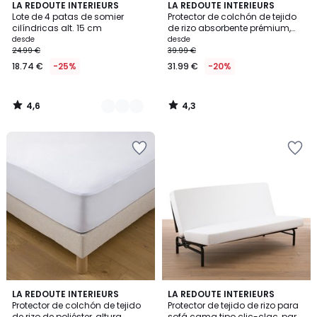
4,6
4,3
3
LA REDOUTE INTERIEURS
LA REDOUTE INTERIEURS
/ 5
/ 5
Lote de 4 patas de somier
Protector de colchón de tejido
Colores
cilíndricas alt. 15 cm
de rizo absorbente prémium,
altura máxima 25 cm
desde
desde
24.99 €
39.99 €
18.74 €
-25%
31.99 €
-20%
4,6
4,3
/
/
5
5
4,1
4,6
LA REDOUTE INTERIEURS
LA REDOUTE INTERIEURS
/ 5
/ 5
Protector de colchón de tejido
Protector de tejido de rizo para
de rizo de poliéster, altura
sofá cama tipo clic-clac, para