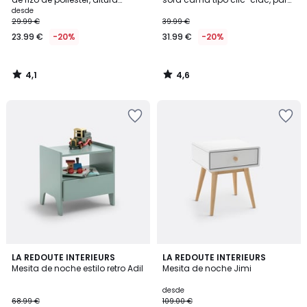
máxima 25 cm
colchón de 130x190 cm
desde
29.99 €
39.99 €
23.99 €
-20%
31.99 €
-20%
4,1
4,6
/
/
5
5
3,9
4,6
4
LA REDOUTE INTERIEURS
2
LA REDOUTE INTERIEURS
/ 5
/ 5
Mesita de noche estilo retro Adil
Mesita de noche Jimi
Colores
Colores
desde
68.99 €
109.00 €