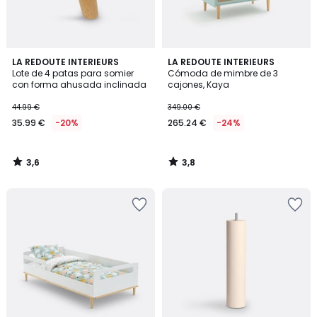
3,6
3,8
LA REDOUTE INTERIEURS
LA REDOUTE INTERIEURS
/ 5
/ 5
Lote de 4 patas para somier
Cómoda de mimbre de 3
con forma ahusada inclinada
cajones, Kaya
44.99 €
349.00 €
35.99 €
-20%
265.24 €
-24%
3,6
3,8
/
/
5
5