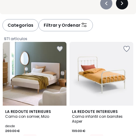
Précédent
Suivan
-
-
défiler
défiler
à
à
Categorías
Filtrar y Ordenar
gauche
droite
971 artículos
3,9
4
2
LA REDOUTE INTERIEURS
LA REDOUTE INTERIEURS
/ 5
/
Cama con somier, Mizo
Cama infantil con barrotes
Colores
5
Asper
Precio
desde
269.00 €
199.00 €
a