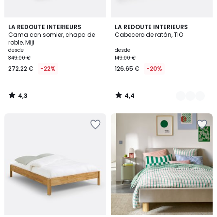
4,3
4,4
LA REDOUTE INTERIEURS
2
LA REDOUTE INTERIEURS
/ 5
/ 5
Cama con somier, chapa de
Cabecero de ratán, TIO
Colores
roble, Miji
desde
desde
349.00 €
149.00 €
272.22 €
-22%
126.65 €
-20%
4,3
4,4
/
/
5
5