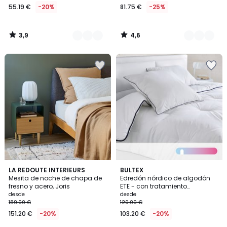
55.19 €
-20%
81.75 €
-25%
3,9
4,6
/
/
5
5
4,3
4,4
4
LA REDOUTE INTERIEURS
BULTEX
/ 5
/ 5
Mesita de noche de chapa de
Edredón nórdico de algodón
Colores
fresno y acero, Joris
ETE - con tratamiento
antiácaros
desde
desde
189.00 €
129.00 €
151.20 €
-20%
103.20 €
-20%