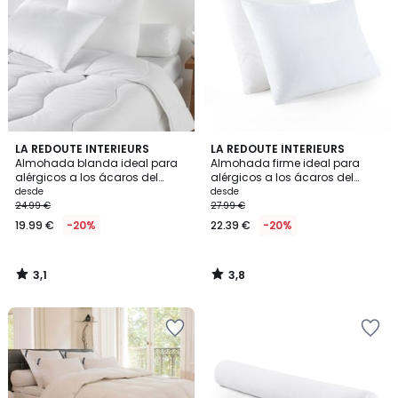
3,1
3,8
LA REDOUTE INTERIEURS
LA REDOUTE INTERIEURS
/
/ 5
Almohada blanda ideal para
Almohada firme ideal para
5
alérgicos a los ácaros del
alérgicos a los ácaros del
polvo
polvo
desde
desde
24.99 €
27.99 €
19.99 €
-20%
22.39 €
-20%
3,1
3,8
/
/
5
5