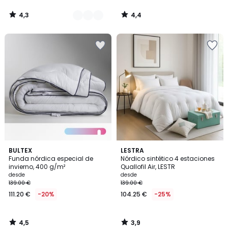
4,3
4,4
/
/
5
5
4,5
3,9
BULTEX
LESTRA
/ 5
/ 5
Funda nórdica especial de
Nórdico sintético 4 estaciones
invierno, 400 g/m²
Quallofil Air, LESTR
desde
desde
139.00 €
139.00 €
111.20 €
-20%
104.25 €
-25%
4,5
3,9
/
/