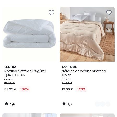
5
5
4,6
4,2
LESTRA
3
SO'HOME
/ 5
/ 5
Nórdico sintético 175g/m2
Nórdico de verano sintético
Colores
QUALLOFIL AIR
Color
desde
desde
79.99 €
24.99 €
63.99 €
-20%
19.99 €
-20%
4,6
4,2
/
/
5
5