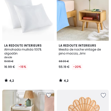
4,2
4,2
LA REDOUTE INTERIEURS
LA REDOUTE INTERIEURS
/ 5
/ 5
Almohada mullida 100%
Mesita de noche vintage de
algodón
pino macizo, Jimi
desde
19.99 €
68.99 €
16.99 €
-15%
55.19 €
-20%
4,2
4,2
/
/
5
5