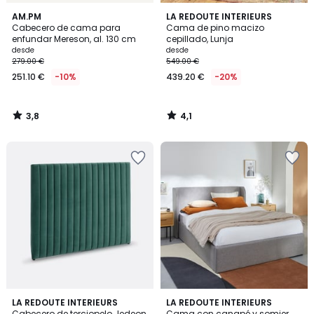
3,8
4,1
AM.PM
LA REDOUTE INTERIEURS
/ 5
/ 5
Cabecero de cama para
Cama de pino macizo
enfundar Mereson, al. 130 cm
cepillado, Lunja
desde
desde
279.00 €
549.00 €
251.10 €
-10%
439.20 €
-20%
3,8
4,1
/
/
5
5
4,8
3,9
2
LA REDOUTE INTERIEURS
LA REDOUTE INTERIEURS
/ 5
/ 5
Cabecero de terciopelo Jedeon
Cama con canapé y somier