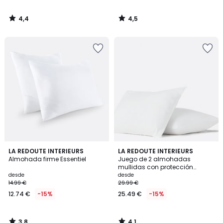
4,4
4,5
/
/
5
5
3,8
4,1
LA REDOUTE INTERIEURS
LA REDOUTE INTERIEURS
/ 5
/ 5
Almohada firme Essentiel
Juego de 2 almohadas
mullidas con protección
antiácaros
desde
desde
14.99 €
29.99 €
12.74 €
-15%
25.49 €
-15%
3,8
4,1