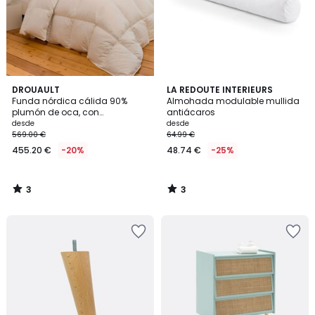
3
3
DROUAULT
LA REDOUTE INTERIEURS
/
/
Funda nórdica cálida 90%
Almohada modulable mullida
5
5
plumón de oca, con
antiácaros
tratamiento antiácaros
desde
desde
569.00 €
64.99 €
455.20 €
-20%
48.74 €
-25%
3
3
/
/
5
5