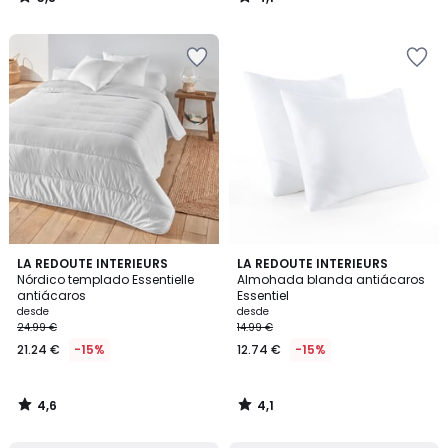
/
/
5
5
4,6
4,1
LA REDOUTE INTERIEURS
LA REDOUTE INTERIEURS
/ 5
/ 5
Nórdico templado Essentielle
Almohada blanda antiácaros
antiácaros
Essentiel
desde
desde
24.99 €
14.99 €
21.24 €
-15%
12.74 €
-15%
4,6
4,1
/
/
5
5