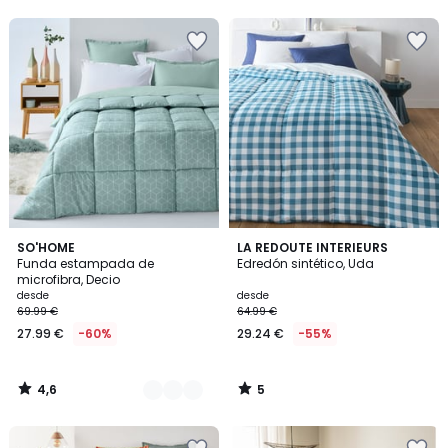
5
5
4,6
5
3
SO'HOME
LA REDOUTE INTERIEURS
/ 5
/
Funda estampada de
Edredón sintético, Uda
Colores
5
microfibra, Decio
desde
desde
69.99 €
64.99 €
27.99 €
-60%
29.24 €
-55%
4,6
5
/
/
5
5