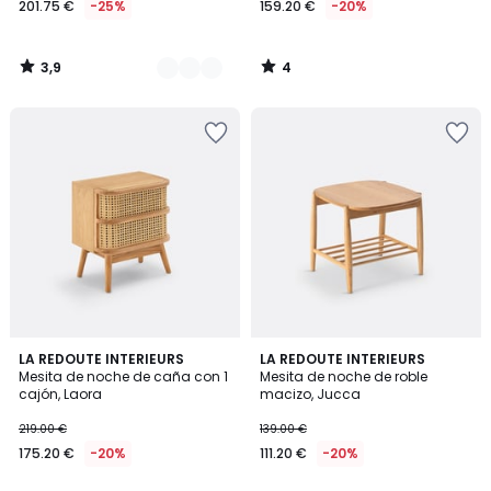
201.75 €
-25%
159.20 €
-20%
partir
de
201.75
3,9
4
€
/
/
5
5
en
lugar
de
269.00
€
25%
descuento
aplicado.
4,3
4,6
2
LA REDOUTE INTERIEURS
LA REDOUTE INTERIEURS
/ 5
/ 5
Mesita de noche de caña con 1
Mesita de noche de roble
Colores
cajón, Laora
macizo, Jucca
219.00 €
139.00 €
175.20 €
-20%
111.20 €
-20%