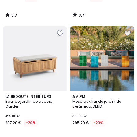
3,7
3,7
/
/
5
5
3,6
LA REDOUTE INTERIEURS
3
AM.PM
/ 5
Baúl de jardín de acacia,
Mesa auxiliar de jardín de
Colores
Garden
cerámica, DENDI
359.00 €
369.00 €
287.20 €
-20%
295.20 €
-20%