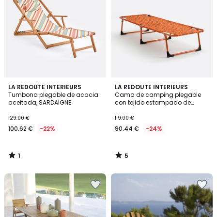
1
5
LA REDOUTE INTERIEURS
LA REDOUTE INTERIEURS
/
/
Tumbona plegable de acacia
Cama de camping plegable
5
5
aceitada, SARDAIGNE
con tejido estampado de
flores, VALERIA
129.00 €
119.00 €
100.62 €
-22%
90.44 €
-24%
1
5
/
/
5
5