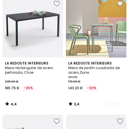
4,4
2,4
LA REDOUTE INTERIEURS
2
LA REDOUTE INTERIEURS
/ 5
/ 5
Mesa rectangular de acero
Mesa de jardín cuadrada de
Colores
perforado, Choe
acero, Dune
desde
249.00 €
179.00 €
186.75 €
-25%
143.20 €
-20%
4,4
2,4
/
/
5
5