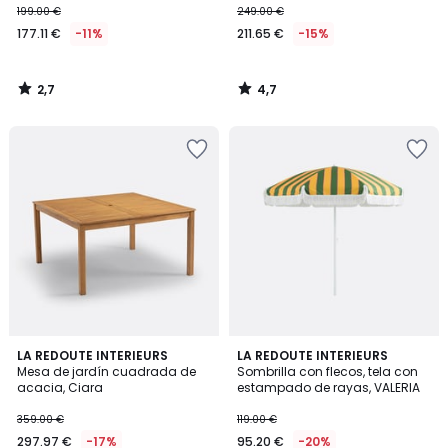
199.00 €
249.00 €
177.11 €
-11%
211.65 €
-15%
2,7
4,7
/
/
5
5
3,7
3,7
LA REDOUTE INTERIEURS
LA REDOUTE INTERIEURS
/ 5
/ 5
Mesa de jardín cuadrada de
Sombrilla con flecos, tela con
acacia, Ciara
estampado de rayas, VALERIA
359.00 €
119.00 €
297.97 €
-17%
95.20 €
-20%