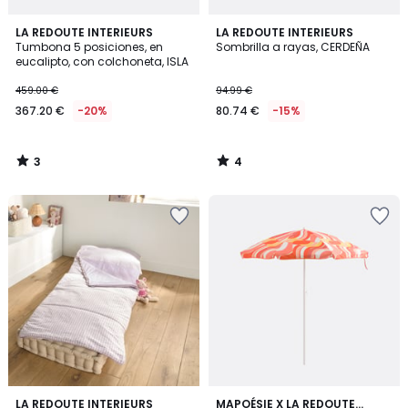
3
4
LA REDOUTE INTERIEURS
LA REDOUTE INTERIEURS
/
/
Tumbona 5 posiciones, en
Sombrilla a rayas, CERDEÑA
5
5
eucalipto, con colchoneta, ISLA
459.00 €
94.99 €
367.20 €
-20%
80.74 €
-15%
3
4
/
/
5
5
1
LA REDOUTE INTERIEURS
MAPOÉSIE X LA REDOUTE