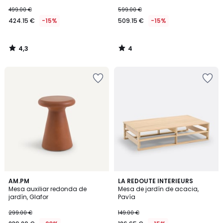
499.00 €
599.00 €
424.15 €
-15%
509.15 €
-15%
4,3
4
/
/
5
5
1
AM.PM
LA REDOUTE INTERIEURS
/
Mesa auxiliar redonda de
Mesa de jardín de acacia,
5
jardín, Glafor
Pavía
299.00 €
149.00 €