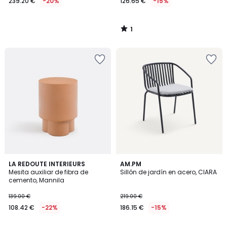
239.20 €
-20%
126.65 €
-15%
1
/
5
LA REDOUTE INTERIEURS
2
AM.PM
Mesita auxiliar de fibra de
Sillón de jardín en acero, CIARA
Colores
cemento, Mannila
139.00 €
219.00 €
108.42 €
-22%
186.15 €
-15%