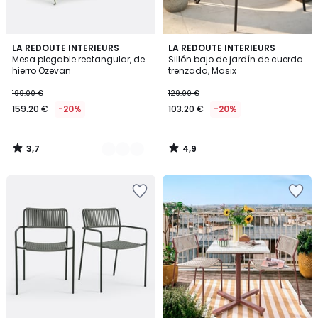
3,7
4,9
5
LA REDOUTE INTERIEURS
LA REDOUTE INTERIEURS
/ 5
/ 5
Mesa plegable rectangular, de
Sillón bajo de jardín de cuerda
Colores
hierro Ozevan
trenzada, Masix
199.00 €
129.00 €
159.20 €
-20%
103.20 €
-20%
3,7
4,9
/
/
5
5