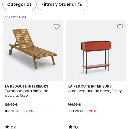
à
à
Categorías
Filtrar y Ordenar
gauche
droite
223 artículos
2,2
3,6
LA REDOUTE INTERIEURS
LA REDOUTE INTERIEURS
/ 5
/ 5
Tumbona para niños de
Jardinera alta de acero, Fleury
acacia, Aksel
103.20
129.00 €
199.00 €
€
103.20 €
-20%
159.20 €
-20%
en
lugar
de
2,2
3,6