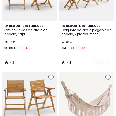
4,1
4,3
LA REDOUTE INTERIEURS
3
LA REDOUTE INTERIEURS
/ 5
/ 5
Lote de 2 sillas de jardín de
Conjunto de jardín plegable de
Colores
acacia, Napli
acacia, 2 plazas, mesa
cuadrada y 2 sillas, DUDENA
98.99 €
149.00 €
89.09 €
-10%
134.10 €
-10%
4,1
4,3
/
/
5
5