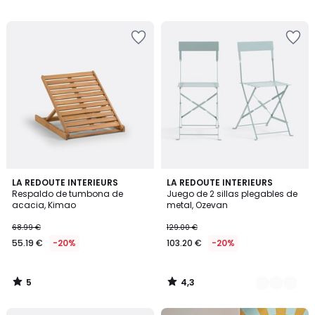
129.00
/
/
5
5
€
20%
descuento
aplicado.
5
4,3
LA REDOUTE INTERIEURS
2
LA REDOUTE INTERIEURS
/
/ 5
Respaldo de tumbona de
Juego de 2 sillas plegables de
Colores
5
acacia, Kimao
metal, Ozevan
68.99 €
129.00 €
55.19 €
-20%
103.20 €
-20%
5
4,3
/
/
5
5