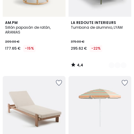
4,4
AM.PM
2
LA REDOUTE INTERIEURS
/ 5
Sillón papasán de ratán,
Tumbona de aluminio, LYAM
Colores
ARANIAS
209.00 €
379.00 €
177.65 €
-15%
295.62 €
-22%
4,4
/
5