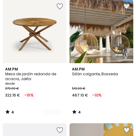
4
4
2
AM.PM
AM.PM
/
/
Mesa de jardín redonda de
Sillón colgante, Bosseda
Colores
5
5
acacia, Jakta
desde
379.00 €
519.00 €
322.15 €
-15%
467.10 €
-10%
4
4
/
/
5
5