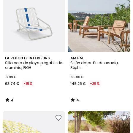
4
4
LA REDOUTE INTERIEURS
AM.PM
/
/
Silla baja de playa plegable de
Sillón de jardín de acacia,
5
5
aluminio, IROH
Réphir
74.99 €
199.00 €
63.74 €
-15%
149.25 €
-25%
4
4
/
/
5
5