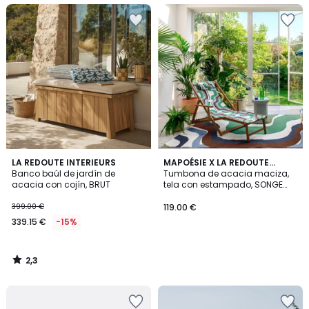
2,3
LA REDOUTE INTERIEURS
MAPOÉSIE X LA REDOUTE
/ 5
Banco baúl de jardín de
INTÉRIEURS
Tumbona de acacia maciza,
acacia con cojín, BRUT
tela con estampado, SONGE
VERT
399.00 €
119.00 €
339.15 €
-15%
2,3
/
5