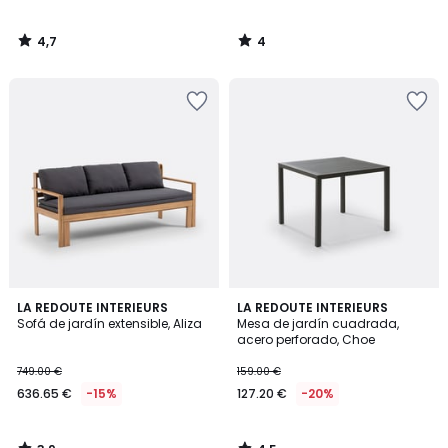
4,7
4
/
/
5
5
3,9
4,5
LA REDOUTE INTERIEURS
LA REDOUTE INTERIEURS
/ 5
/ 5
Sofá de jardín extensible, Aliza
Mesa de jardín cuadrada,
acero perforado, Choe
749.00 €
159.00 €
636.65 €
-15%
127.20 €
-20%