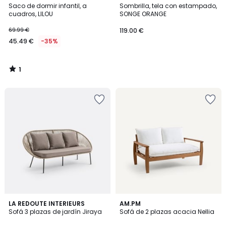
/
Saco de dormir infantil, a
INTÉRIEURS
Sombrilla, tela con estampado,
5
cuadros, LILOU
SONGE ORANGE
69.99 €
119.00 €
45.49 €
-35%
1
/
5
4,3
4
LA REDOUTE INTERIEURS
AM.PM
/ 5
/
Sofá 3 plazas de jardín Jiraya
Sofá de 2 plazas acacia Nellia
5