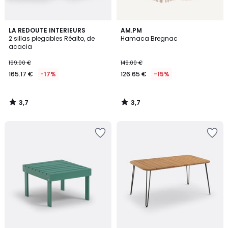
3,7
3,7
LA REDOUTE INTERIEURS
AM.PM
/ 5
/ 5
2 sillas plegables Réalto, de
Hamaca Bregnac
acacia
199.00 €
149.00 €
165.17 €
-17%
126.65 €
-15%
3,7
3,7
/
/
5
5