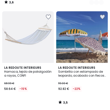
3,6
/
5
3,5
LA REDOUTE INTERIEURS
LA REDOUTE INTERIEURS
/ 5
Hamaca, tejido de polialgodón
Sombrilla con estampado de
a rayas, CONFI
leopardo, acabado con flecos,
SAVANA
68.99 €
119.00 €
58.64 €
-15%
92.82 €
-22%
3,5
/
5