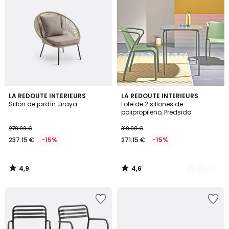
4,9
4,6
LA REDOUTE INTERIEURS
2
LA REDOUTE INTERIEURS
/ 5
/ 5
Sillón de jardín Jiraya
Lote de 2 sillones de
Colores
polipropileno, Predsida
279.00 €
319.00 €
237.15 €
-15%
271.15 €
-15%
4,9
4,6
/
/
5
5