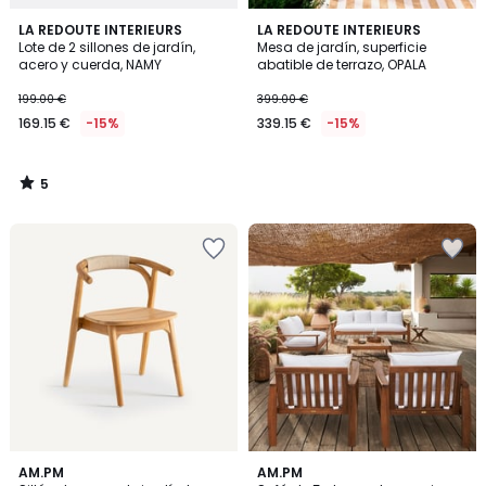
5
LA REDOUTE INTERIEURS
LA REDOUTE INTERIEURS
/
Lote de 2 sillones de jardín,
Mesa de jardín, superficie
5
acero y cuerda, NAMY
abatible de terrazo, OPALA
199.00 €
399.00 €
169.15 €
-15%
339.15 €
-15%
5
/
5
3,3
AM.PM
AM.PM