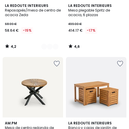
4,2
4,6
3
LA REDOUTE INTERIEURS
LA REDOUTE INTERIEURS
/ 5
/ 5
Reposapiés/mesa de centro de
Mesa plegable Spritz de
Colores
acacia Zeda
acacia, 6 plazas
68.99 €
499.00 €
58.64 €
-15%
414.17 €
-17%
4,2
4,6
/
/
5
5
4,7
4,5
AM.PM
LA REDOUTE INTERIEURS
/ 5
/ 5
Mesa de centro redonda de
Banco y cajas de jardín de