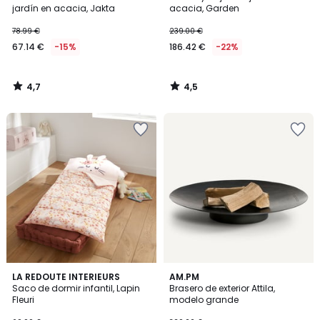
jardín en acacia, Jakta
acacia, Garden
78.99 €
239.00 €
67.14 €
-15%
186.42 €
-22%
4,7
4,5
/
/
5
5
4,9
4,7
LA REDOUTE INTERIEURS
AM.PM
/ 5
/ 5
Saco de dormir infantil, Lapin
Brasero de exterior Attila,
Fleuri
modelo grande