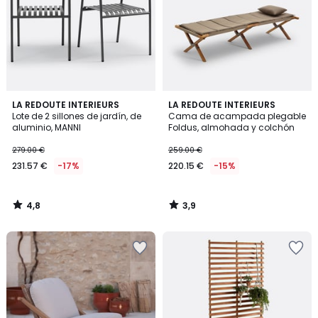
4,8
3,9
LA REDOUTE INTERIEURS
LA REDOUTE INTERIEURS
/ 5
/ 5
Lote de 2 sillones de jardín, de
Cama de acampada plegable
aluminio, MANNI
Foldus, almohada y colchón
279.00 €
259.00 €
231.57 €
-17%
220.15 €
-15%
4,8
3,9
/
/
5
5