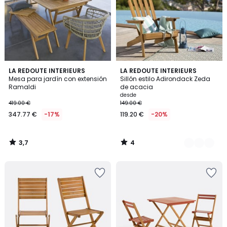
3,7
4
LA REDOUTE INTERIEURS
3
LA REDOUTE INTERIEURS
/ 5
/
Mesa para jardín con extensión
Sillón estilo Adirondack Zeda
Colores
5
Ramaldi
de acacia
desde
419.00 €
149.00 €
347.77 €
-17%
119.20 €
-20%
3,7
4
/
/
5
5