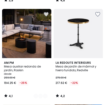
3,9
4,5
/
/
5
5
4,1
4,2
2
AM.PM
LA REDOUTE INTERIEURS
/ 5
/ 5
Mesa auxiliar redonda de
Mesa de jardín de mármol y
Colores
jardín, Raskin
hierro fundido, Redville
desde
259.00 €
279.00 €
194.25 €
-25%
217.62 €
-22%
4,1
4,2
/
/
5
5