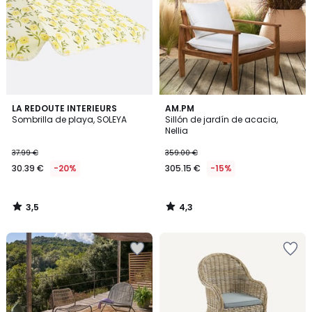
3,5
4,3
LA REDOUTE INTERIEURS
AM.PM
/ 5
/ 5
Sombrilla de playa, SOLEYA
Sillón de jardín de acacia,
Nellia
37.99 €
359.00 €
30.39 €
-20%
305.15 €
-15%
3,5
4,3
/
/
5
5