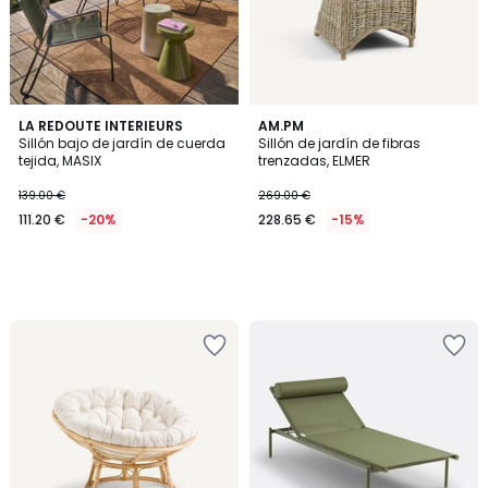
LA REDOUTE INTERIEURS
AM.PM
Sillón bajo de jardín de cuerda
Sillón de jardín de fibras
tejida, MASIX
trenzadas, ELMER
139.00 €
269.00 €
111.20 €
-20%
228.65 €
-15%