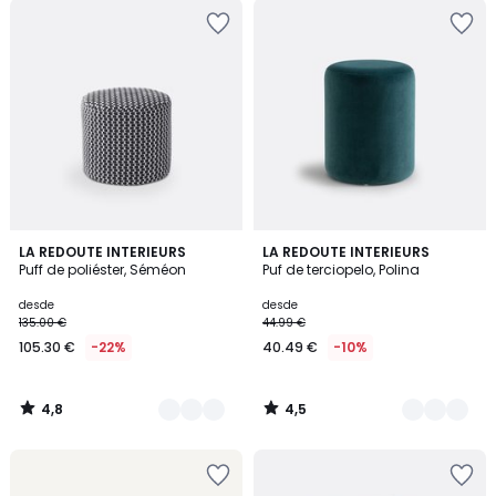
4,8
4,5
3
LA REDOUTE INTERIEURS
3
LA REDOUTE INTERIEURS
/ 5
/ 5
Puff de poliéster, Séméon
Puf de terciopelo, Polina
Colores
Colores
desde
desde
135.00 €
44.99 €
105.30 €
-22%
40.49 €
-10%
4,8
4,5
/
/
5
5