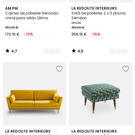
4,7
4,5
3
AM.PM
5
LA REDOUTE INTERIEURS
/ 5
/ 5
Cojines de poliester trenzado
Sofá de poliéster, 2 o 3 plazas,
Colores
Colores
chiné para sillón, Dilma
Séméon
desde
189.00 €
419.00 €
170.10 €
-10%
356.15 €
-15%
4,7
4,5
/
/
5
5
4,3
4,8
LA REDOUTE INTERIEURS
6
LA REDOUTE INTERIEURS