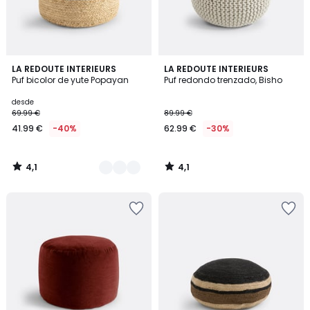
4,1
4,1
3
LA REDOUTE INTERIEURS
LA REDOUTE INTERIEURS
/ 5
/ 5
Puf bicolor de yute Popayan
Puf redondo trenzado, Bisho
Colores
desde
69.99 €
89.99 €
41.99 €
-40%
62.99 €
-30%
4,1
4,1
/
/
5
5