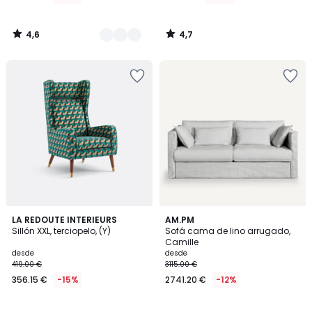
4,6
4,7
/
/
5
5
4,1
3,9
7
LA REDOUTE INTERIEURS
2
AM.PM
/ 5
/ 5
Sillón XXL, terciopelo, (Y)
Sofá cama de lino arrugado,
Colores
Colores
Camille
desde
desde
419.00 €
3115.00 €
356.15 €
-15%
2741.20 €
-12%