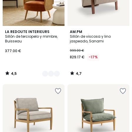
4,5
4,7
2
LA REDOUTE INTERIEURS
AM.PM
/ 5
/ 5
Sillón de terciopelo y mimbre,
Sillón de viscosa y lino
Colores
Buisseau
jaspeado, Sanami
377.00 €
999.00 €
829.17 €
-17%
4,5
4,7
/
/
5
5