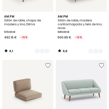
4,1
4,6
2
AM.PM
3
AM.PM
/ 5
/ 5
Sillón de roble, chapa de
Sillón de roble, madera
Colores
Colores
madera y lino, Dilma
contrachapada y tela de lino
de algodón, Dilma
desde
579.00 €
589.00 €
492.15 €
-15%
500.65 €
-15%
4,1
4,6
/
/
5
5