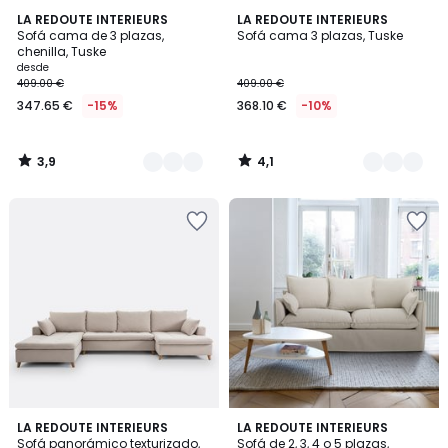
3,9
4,1
4
LA REDOUTE INTERIEURS
3
LA REDOUTE INTERIEURS
/ 5
/ 5
Sofá cama de 3 plazas,
Sofá cama 3 plazas, Tuske
Colores
Colores
chenilla, Tuske
desde
409.00 €
409.00 €
347.65 €
-15%
368.10 €
-10%
3,9
4,1
/
/
5
5
3,7
4,2
2
LA REDOUTE INTERIEURS
4
LA REDOUTE INTERIEURS
/ 5
/ 5
Sofá panorámico texturizado,
Sofá de 2, 3, 4 o 5 plazas,