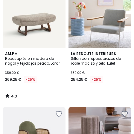
4,3
AM.PM
LA REDOUTE INTERIEURS
/ 5
Reposapiés en madera de
Sillón con reposabrazos de
nogal y tejido jaspeado, Lafar
roble macizo y tela, Lulet
359.00 €
339.00 €
269.25 €
-25%
254.25 €
-25%
4,3
/
5