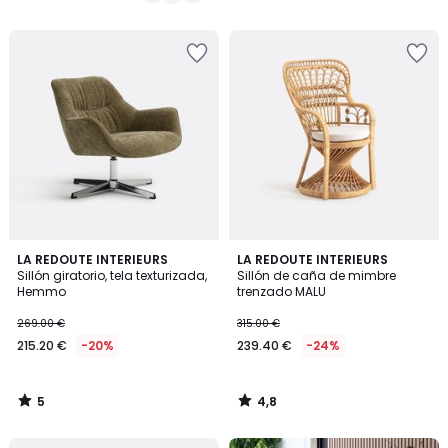
€
/
/
5
5
en
lugar
de
332.00
€
24%
descuento
aplicado.
5
4,8
LA REDOUTE INTERIEURS
LA REDOUTE INTERIEURS
/
/ 5
Sillón giratorio, tela texturizada,
Sillón de caña de mimbre
5
Hemmo
trenzado MALU
269.00 €
315.00 €
215.20 €
-20%
239.40 €
-24%
5
4,8
/
/
5
5