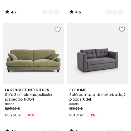
4,7
4,5
/
/
5
5
4,1
4
9
LA REDOUTE INTERIEURS
3
SO'HOME
/ 5
/
Sofá 3 o 4 plazas, poliéster
Sofá cama, tejido texturizado, 2
Colores
Colores
5
jaspeado, NOON
plazas, Udel
desde
desde
1295.00 €
339.00 €
1165.50 €
-10%
301.71 €
-11%