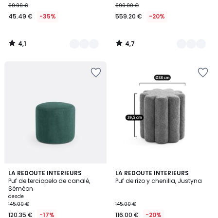
69.99 €
699.00 €
45.49 €
-35%
559.20 €
-20%
4,1
4,7
/
/
5
5
4,6
4,7
3
LA REDOUTE INTERIEURS
LA REDOUTE INTERIEURS
/ 5
/ 5
Puf de terciopelo de canalé,
Puf de rizo y chenilla, Justyna
Colores
Séméon
desde
145.00 €
145.00 €
120.35 €
-17%
116.00 €
-20%