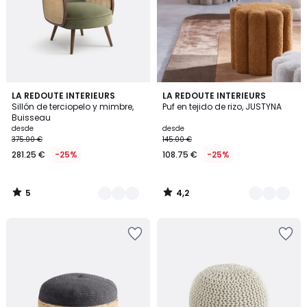
5
4,2
2
LA REDOUTE INTERIEURS
2
LA REDOUTE INTERIEURS
/
/ 5
Sillón de terciopelo y mimbre,
Puf en tejido de rizo, JUSTYNA
Colores
Colores
5
Buisseau
desde
desde
375.00 €
145.00 €
281.25 €
-25%
108.75 €
-25%
5
4,2
/
/
5
5