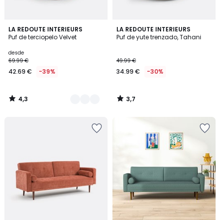
4,3
3,7
7
LA REDOUTE INTERIEURS
LA REDOUTE INTERIEURS
/ 5
/ 5
Puf de terciopelo Velvet
Puf de yute trenzado, Tahani
Colores
desde
69.99 €
49.99 €
42.69 €
-39%
34.99 €
-30%
4,3
3,7
/
/
5
5