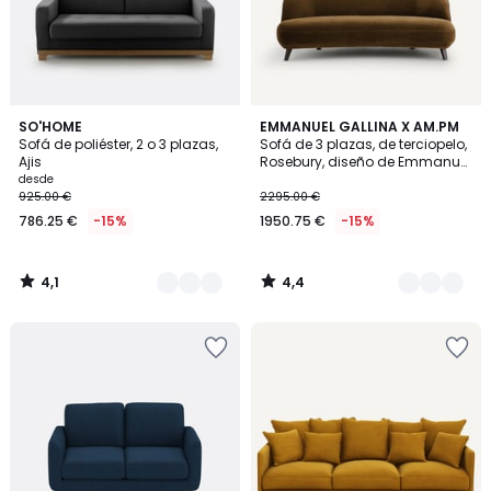
4,1
4,4
3
SO'HOME
9
EMMANUEL GALLINA X AM.PM
/ 5
/ 5
Sofá de poliéster, 2 o 3 plazas,
Sofá de 3 plazas, de terciopelo,
Colores
Colores
Ajis
Rosebury, diseño de Emmanuel
Gallina
desde
925.00 €
2295.00 €
786.25 €
-15%
1950.75 €
-15%
4,1
4,4
/
/
5
5