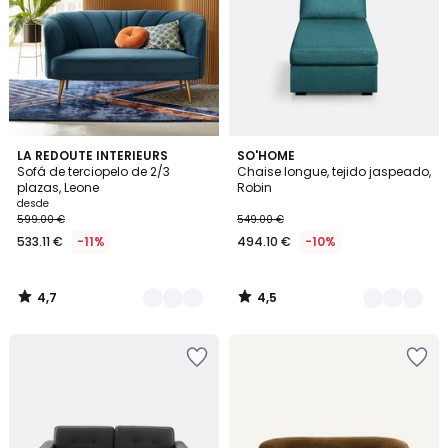
4,7
4,5
3
LA REDOUTE INTERIEURS
5
SO'HOME
/ 5
/ 5
Sofá de terciopelo de 2/3
Chaise longue, tejido jaspeado,
Colores
Colores
plazas, Leone
Robin
desde
599.00 €
549.00 €
533.11 €
-11%
494.10 €
-10%
4,7
4,5
/
/
5
5