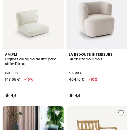
4,6
4,9
AM.PM
LA REDOUTE INTERIEURS
/ 5
/ 5
Cojines de tejido de rizo para
Sillón rizado Nidou
sillón Dilma
169.00 €
449.00 €
143.65 €
-15%
404.10 €
-10%
4,6
4,9
/
/
5
5