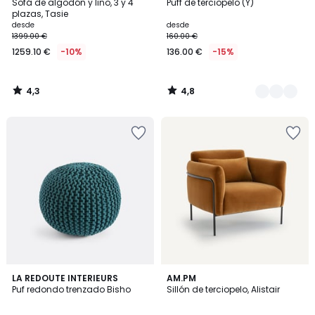
/ 5
/ 5
Sofá de algodón y lino, 3 y 4
Puff de terciopelo (Y)
Colores
plazas, Tasie
desde
desde
1399.00 €
160.00 €
1259.10 €
-10%
136.00 €
-15%
4,3
4,8
/
/
5
5
4,1
4,7
2
LA REDOUTE INTERIEURS
2
AM.PM
/ 5
/ 5
Puf redondo trenzado Bisho
Sillón de terciopelo, Alistair
Colores
Colores