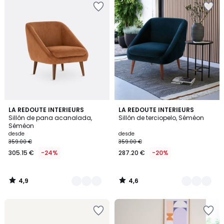
4,9
4,6
3
LA REDOUTE INTERIEURS
2
LA REDOUTE INTERIEURS
/ 5
/ 5
Sillón de pana acanalada,
Sillón de terciopelo, Séméon
Colores
Colores
Séméon
desde
desde
359.00 €
359.00 €
305.15 €
-24%
287.20 €
-20%
4,9
4,6
/
/
5
5