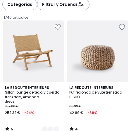
à
à
Categorías
Filtrar y Ordenar
gauche
droite
1740 artículos
5
4
2
LA REDOUTE INTERIEURS
LA REDOUTE INTERIEURS
/
/
Sillón lounge de teca y cuerda
Puf redondo de yute trenzado
Colores
5
5
trenzada, Amanda
BISHO
Precio
desde
332.00 €
69.99 €
a
252.32 €
-24%
42.69 €
-39%
partir
de
252.32
5
4