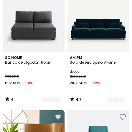
4
4,7
5
SO'HOME
15
AM.PM
/
/ 5
Banco de algodón, Robin
Sofá de terciopelo, Alwine
Colores
Colores
5
desde
669.00 €
2395.00 €
602.10 €
-10%
2107.60 €
-12%
4
4,7
/
/
5
5