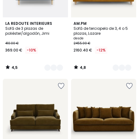
4,5
4,8
3
LA REDOUTE INTERIEURS
3
AM.PM
/ 5
/ 5
Sofá de 3 plazas de
Sofá de terciopelo de 3, 4 o 5
Colores
Colores
poliéster/algodón, Jimi
plazas, Lazare
desde
410.00 €
2455.00 €
369.00 €
-10%
2160.40 €
-12%
4,5
4,8
/
/
5
5