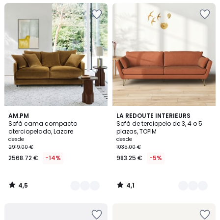
4,5
4,1
16
AM.PM
6
LA REDOUTE INTERIEURS
/ 5
/ 5
Sofá cama compacto
Sofá de terciopelo de 3, 4 o 5
Colores
Colores
aterciopelado, Lazare
plazas, TOPIM
desde
desde
2919.00 €
1035.00 €
2568.72 €
-14%
983.25 €
-5%
4,5
4,1
/
/
5
5