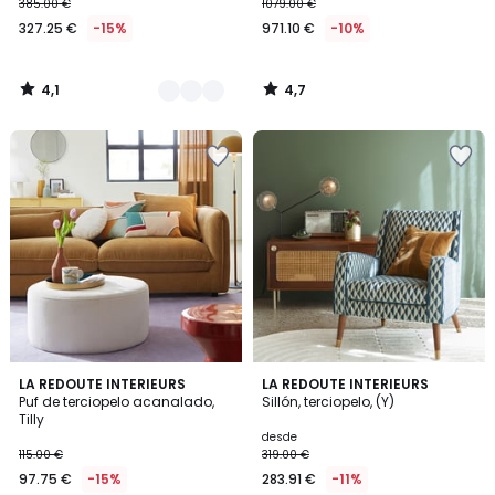
385.00 €
1079.00 €
327.25 €
-15%
971.10 €
-10%
4,1
4,7
/
/
5
5
4,7
4,5
3
LA REDOUTE INTERIEURS
7
LA REDOUTE INTERIEURS
/ 5
/ 5
Puf de terciopelo acanalado,
Sillón, terciopelo, (Y)
Colores
Colores
Tilly
desde
115.00 €
319.00 €
97.75 €
-15%
283.91 €
-11%