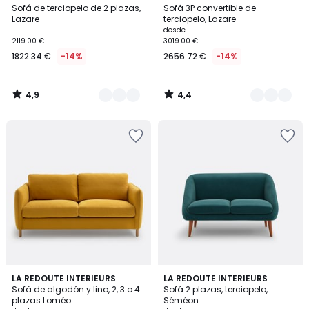
/ 5
/ 5
Sofá de terciopelo de 2 plazas,
Sofá 3P convertible de
Colores
Colores
Lazare
terciopelo, Lazare
desde
2119.00 €
3019.00 €
1822.34 €
-14%
2656.72 €
-14%
4,9
4,4
/
/
5
5
4
4,7
LA REDOUTE INTERIEURS
2
LA REDOUTE INTERIEURS
/
/ 5
Sofá de algodón y lino, 2, 3 o 4
Sofá 2 plazas, terciopelo,
Colores
5
plazas Loméo
Séméon