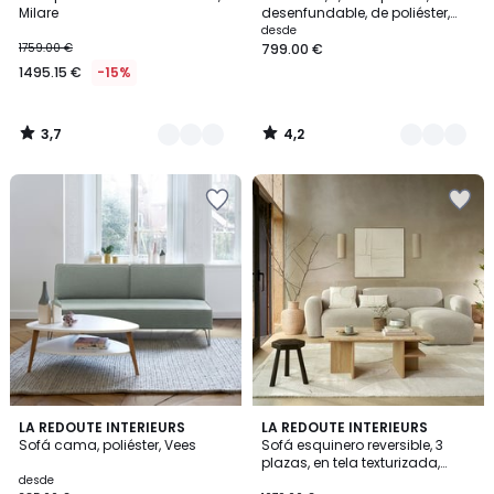
Colores
Colores
Milare
desenfundable, de poliéster,
ODNA
desde
1759.00 €
799.00 €
1495.15 €
-15%
3,7
4,2
/
/
5
5
4,1
4,7
2
LA REDOUTE INTERIEURS
LA REDOUTE INTERIEURS
/ 5
/ 5
Sofá cama, poliéster, Vees
Sofá esquinero reversible, 3
Colores
plazas, en tela texturizada,
DANILO
desde