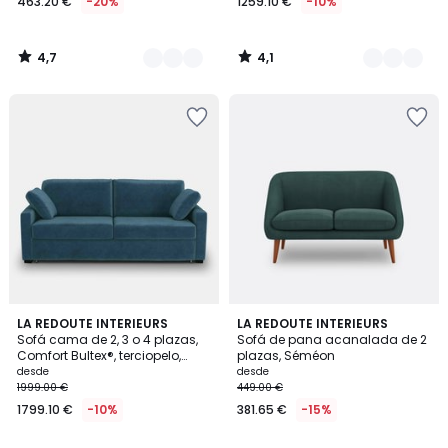
463.20 €
-20%
1259.10 €
-10%
4,7
4,1
/
/
5
5
3,8
4,9
7
LA REDOUTE INTERIEURS
3
LA REDOUTE INTERIEURS
/ 5
/ 5
Sofá cama de 2, 3 o 4 plazas,
Sofá de pana acanalada de 2
Colores
Colores
Comfort Bultex®, terciopelo,
plazas, Séméon
TIMOR
desde
desde
1999.00 €
449.00 €
1799.10 €
-10%
381.65 €
-15%