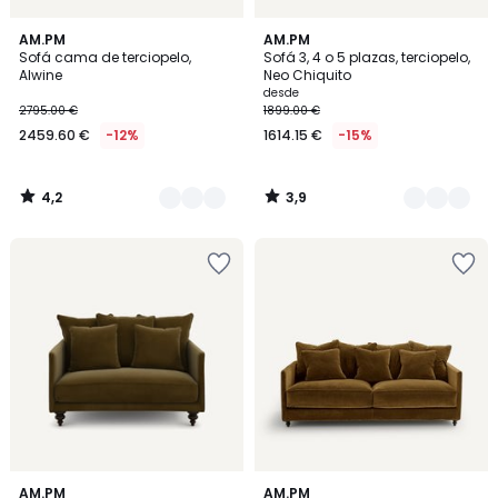
4,2
3,9
15
AM.PM
5
AM.PM
/ 5
/ 5
Sofá cama de terciopelo,
Sofá 3, 4 o 5 plazas, terciopelo,
Colores
Colores
Alwine
Neo Chiquito
desde
2795.00 €
1899.00 €
2459.60 €
-12%
1614.15 €
-15%
4,2
3,9
/
/
5
5
4,9
4,4
16
AM.PM
16
AM.PM