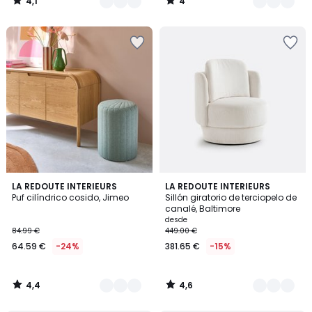
4,1
4
/
/
5
5
4,4
4,6
2
LA REDOUTE INTERIEURS
2
LA REDOUTE INTERIEURS
/ 5
/ 5
Puf cilíndrico cosido, Jimeo
Sillón giratorio de terciopelo de
Colores
Colores
canalé, Baltimore
desde
84.99 €
449.00 €
64.59 €
-24%
381.65 €
-15%
4,4
4,6
/
/
5
5