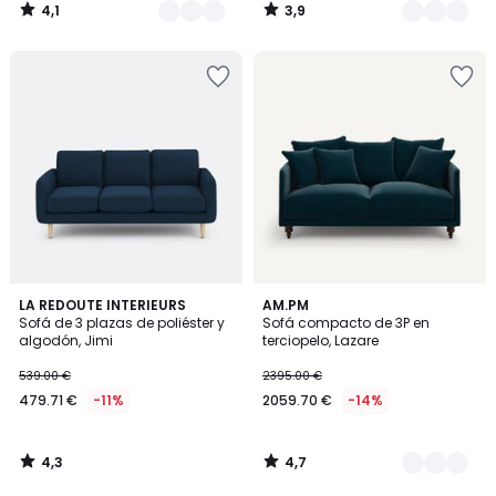
4,1
3,9
/
/
5
5
4,3
4,7
LA REDOUTE INTERIEURS
16
AM.PM
/ 5
/ 5
Sofá de 3 plazas de poliéster y
Sofá compacto de 3P en
Colores
algodón, Jimi
terciopelo, Lazare
539.00 €
2395.00 €
479.71 €
-11%
2059.70 €
-14%
4,3
4,7
/
/
5
5