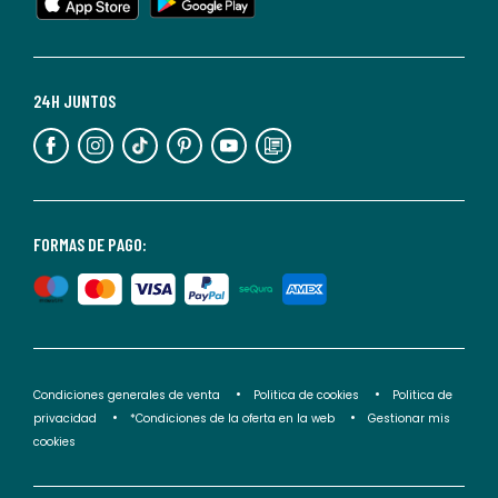
cualquier
momento.
Para
más
24H JUNTOS
información,
puedes
consultar
nuestra
<2>política
FORMAS DE PAGO:
de
privacidad</2>.
Condiciones generales de venta
Politica de cookies
Politica de
privacidad
*Condiciones de la oferta en la web
Gestionar mis
cookies