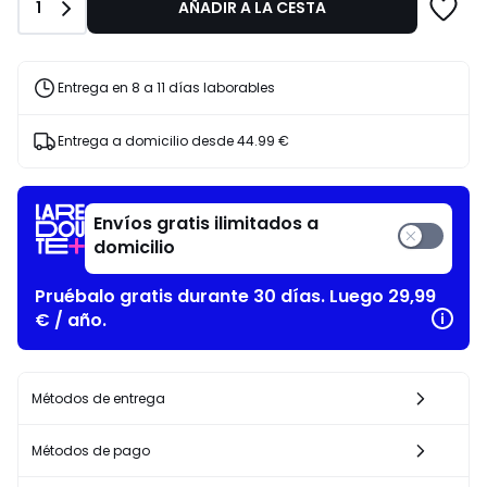
10%
Cantidad
1
AÑADIR A LA CESTA
descuento
aplicado.
Entrega en 8 a 11 días laborables
Entrega a domicilio desde
44.99 €
Envíos gratis ilimitados a
domicilio
Pruébalo gratis durante 30 días. Luego 29,99
€ / año.
Métodos de entrega
Métodos de pago