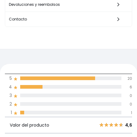
Devoluciones y reembolsos
Contacto
4,6
5
20
(27)
de promedio
4
6
3
0
Reseñas 100% certificadas,
2
0
Compromiso La Redoute
1
1
Valor del
5
20
4,6
producto
Valor del producto
4,6
4
6
3
0