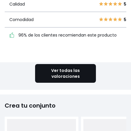
Calidad
5
Calidad
5
2
0
1
1
Comodidad
5
Comodidad
5
96% de los clientes
96% de los clientes recomiendan este producto
recomiendan este producto
Ver más detalles
Ver todas las
valoraciones
Crea tu conjunto