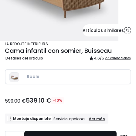
Artículos similares
LA REDOUTE INTERIEURS
Cama infantil con somier, Buisseau
Detalles del artículo
4,6
/5
27 valoraciones
Roble
539.10
539.10 €
€
599.00 €
-10%
en
lugar
de
Montaje
Montaje disponible
Ver más
Servicio
opcional
disponible
599.00
Servicio
€
opcional