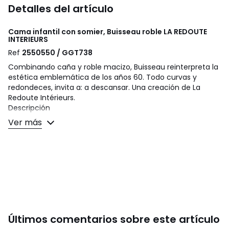
Detalles del artículo
Cama infantil con somier, Buisseau roble
LA REDOUTE
INTERIEURS
Ref
2550550 / GGT738
Combinando caña y roble macizo, Buisseau reinterpreta la
estética emblemática de los años 60. Todo curvas y
redondeces, invita a: a descansar. Una creación de La
Redoute Intérieurs.
Descripción
• Patas de roble macizo y paneles de MDF contrachapado
Ver más
de roble con acabado de barniz nitrocelulósico
• Cabecero de caña de mimbre, roble y MDF
contrachapado de roble con acabado nitrocelulósico
• Somier de láminas de pino macizo.
• Cama 90 x 200 cm
• Patas ahusadas
• Se entrega con somier de láminas.
Dimensiones
Últimos comentarios sobre este artículo
• Ancho: 104,7 cm