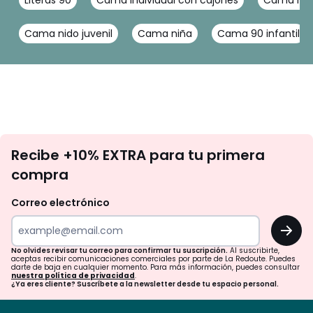
Literas 90
Cama individual con cajones
Cama nido
Cama nido juvenil
Cama niña
Cama 90 infantil
No
Recibe +10% EXTRA para tu primera
te
compra
olvides
revisar
Correo electrónico
tu
OK
correo
para
No olvides revisar tu correo para confirmar tu suscripción.
Al suscribirte,
aceptas recibir comunicaciones comerciales por parte de La Redoute. Puedes
confirmar
darte de baja en cualquier momento. Para más información, puedes consultar
nuestra política de privacidad
.
tu
¿Ya eres cliente? Suscríbete a la newsletter desde tu espacio personal.
suscripción.