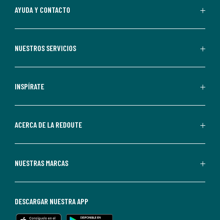
Al
AYUDA Y CONTACTO
suscribirte,
aceptas
recibir
NUESTROS SERVICIOS
comunicaciones
comerciales
personalizadas
INSPÍRATE
por
parte
de
ACERCA DE LA REDOUTE
La
Redoute.
Puedes
NUESTRAS MARCAS
darte
de
baja
DESCARGAR NUESTRA APP
en