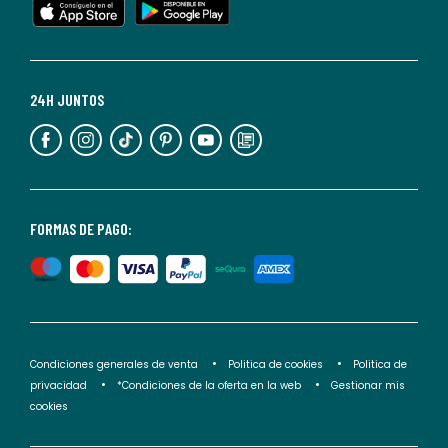
cualquier
momento.
Para
más
24H JUNTOS
información,
puedes
consultar
nuestra
<2>política
FORMAS DE PAGO:
de
privacidad</2>.
Condiciones generales de venta
Politica de cookies
Politica de
privacidad
*Condiciones de la oferta en la web
Gestionar mis
cookies