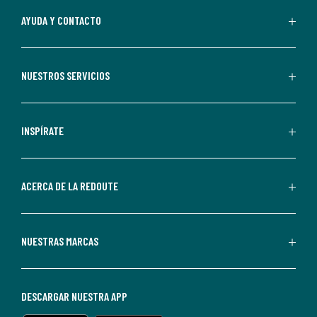
Al
AYUDA Y CONTACTO
suscribirte,
aceptas
recibir
NUESTROS SERVICIOS
comunicaciones
comerciales
personalizadas
INSPÍRATE
por
parte
de
ACERCA DE LA REDOUTE
La
Redoute.
Puedes
NUESTRAS MARCAS
darte
de
baja
DESCARGAR NUESTRA APP
en