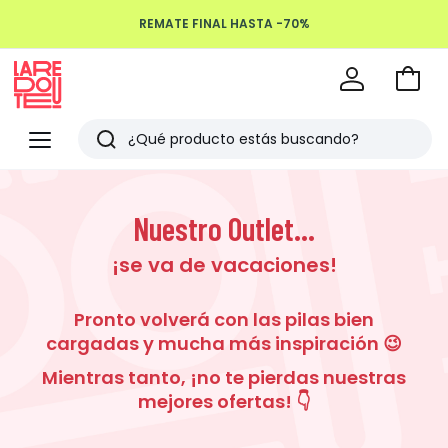
REMATE FINAL HASTA -70%
Devoluciones hasta 100 días
Ir
a
La
la
Redoute
Menu
Buscar
cesta
Últimos
artículos
Nuestro Outlet...
vistos
¡se va de vacaciones!
Pronto volverá con las pilas bien
cargadas y mucha más inspiración 😉
Mientras tanto, ¡no te pierdas nuestras
mejores ofertas! 👇