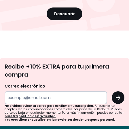
Descubrir
No
Recibe +10% EXTRA para tu primera
te
compra
olvides
revisar
Correo electrónico
tu
OK
correo
para
No olvides revisar tu correo para confirmar tu suscripción.
Al suscribirte,
aceptas recibir comunicaciones comerciales por parte de La Redoute. Puedes
confirmar
darte de baja en cualquier momento. Para más información, puedes consultar
nuestra política de privacidad
.
tu
¿Ya eres cliente? Suscríbete a la newsletter desde tu espacio personal.
suscripción.