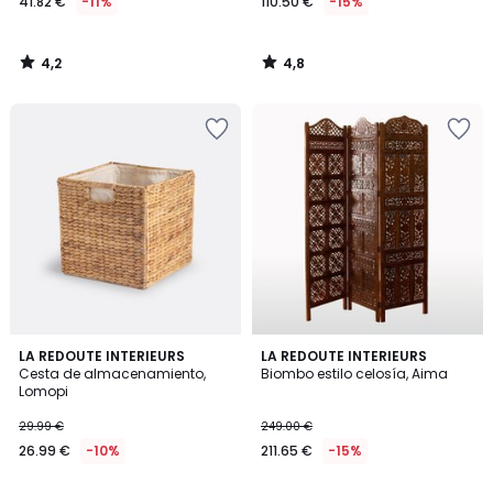
41.82 €
-11%
110.50 €
-15%
4,2
4,8
/
/
5
5
4,4
4,3
LA REDOUTE INTERIEURS
LA REDOUTE INTERIEURS
/ 5
/ 5
Cesta de almacenamiento,
Biombo estilo celosía, Aima
Lomopi
29.99 €
249.00 €
26.99 €
-10%
211.65 €
-15%