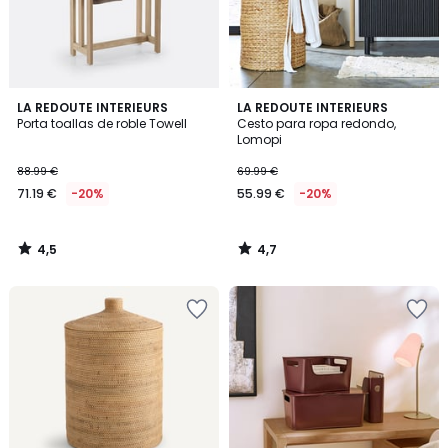
4,5
4,7
LA REDOUTE INTERIEURS
LA REDOUTE INTERIEURS
/ 5
/ 5
Porta toallas de roble Towell
Cesto para ropa redondo,
Lomopi
88.99 €
69.99 €
71.19 €
-20%
55.99 €
-20%
4,5
4,7
/
/
5
5