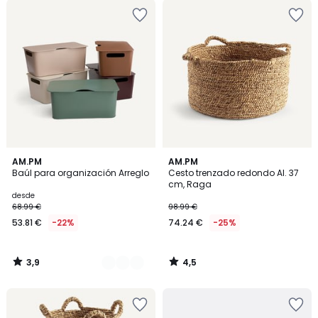
3,9
4,5
5
AM.PM
AM.PM
/ 5
/ 5
Baúl para organización Arreglo
Cesto trenzado redondo Al. 37
Colores
cm, Raga
desde
68.99 €
98.99 €
53.81 €
-22%
74.24 €
-25%
3,9
4,5
/
/
5
5