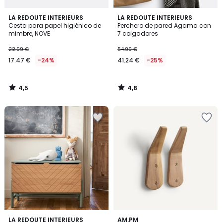
4,5
4,8
LA REDOUTE INTERIEURS
LA REDOUTE INTERIEURS
/ 5
/ 5
Cesta para papel higiénico de
Perchero de pared Agama con
mimbre, NOVE
7 colgadores
22.99 €
54.99 €
17.47 €
-24%
41.24 €
-25%
4,5
4,8
/
/
5
5
4,5
4
LA REDOUTE INTERIEURS
AM.PM