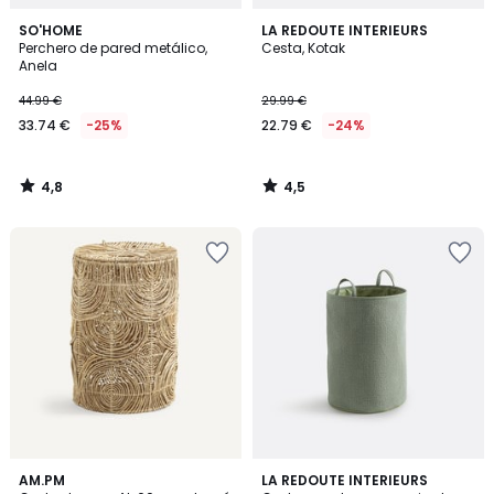
4,8
4,5
SO'HOME
LA REDOUTE INTERIEURS
/ 5
/ 5
Perchero de pared metálico,
Cesta, Kotak
Anela
44.99 €
29.99 €
33.74 €
-25%
22.79 €
-24%
4,8
4,5
/
/
5
5
4,8
AM.PM
LA REDOUTE INTERIEURS