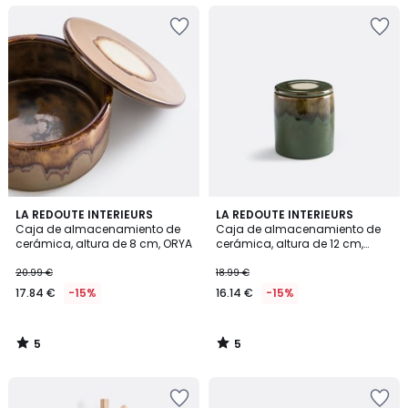
5
5
LA REDOUTE INTERIEURS
LA REDOUTE INTERIEURS
/
/
Caja de almacenamiento de
Caja de almacenamiento de
5
5
cerámica, altura de 8 cm, ORYA
cerámica, altura de 12 cm,
ORYA
20.99 €
18.99 €
17.84 €
-15%
16.14 €
-15%
5
5
/
/
5
5