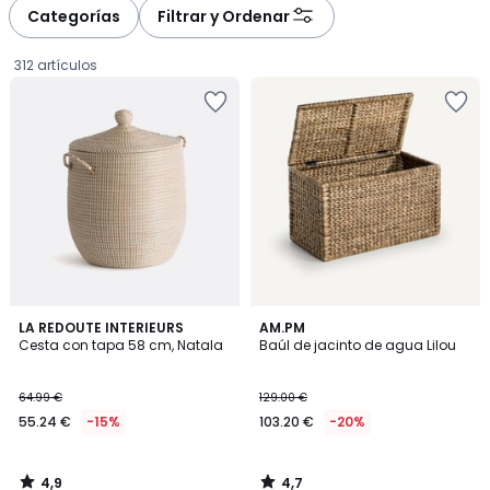
à
à
Categorías
Filtrar y Ordenar
gauche
droite
312 artículos
4,9
4,7
LA REDOUTE INTERIEURS
AM.PM
/ 5
/ 5
Cesta con tapa 58 cm, Natala
Baúl de jacinto de agua Lilou
55.24
64.99 €
129.00 €
€
55.24 €
-15%
103.20 €
-20%
en
lugar
de
4,9
4,7