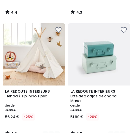
4,4
4,3
/
/
5
5
4,5
4,3
4
LA REDOUTE INTERIEURS
3
LA REDOUTE INTERIEURS
/ 5
/ 5
Tienda / Tipi niño Tipea
Lote de 2 cajas de chapa,
Colores
Colores
Masa
desde
desde
74.99 €
64.99 €
56.24 €
-25%
51.99 €
-20%