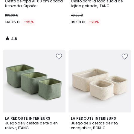
/ 5
Cesto de ropa Al. 60 cm abacá
Cesto para la ropa sucia de
trenzada, Orphée
tejido gofrado, ITANG
189.00 €
49.99 €
141.75 €
-25%
39.99 €
-20%
4,8
/
5
LA REDOUTE INTERIEURS
LA REDOUTE INTERIEURS
Juego de 3 cestas de tela en
Juego de 3 cestas de rizo,
relieve, ITANG
encajables, BOKLIO