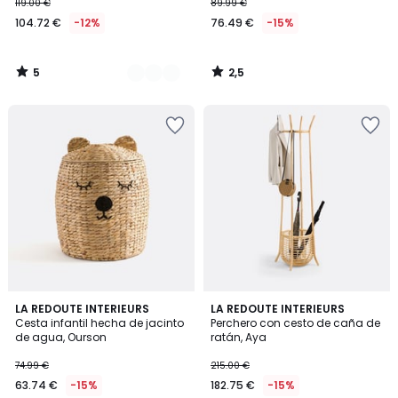
119.00 €
89.99 €
104.72 €
-12%
76.49 €
-15%
5
2,5
/
/
5
5
4,4
4,3
LA REDOUTE INTERIEURS
LA REDOUTE INTERIEURS
/ 5
/ 5
Cesta infantil hecha de jacinto
Perchero con cesto de caña de
de agua, Ourson
ratán, Aya
74.99 €
215.00 €
63.74 €
-15%
182.75 €
-15%