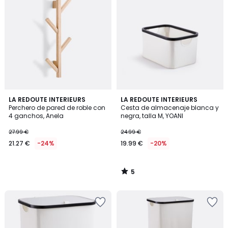
5
LA REDOUTE INTERIEURS
LA REDOUTE INTERIEURS
/
Perchero de pared de roble con
Cesta de almacenaje blanca y
5
4 ganchos, Anela
negra, talla M, YOANI
27.99 €
24.99 €
21.27 €
-24%
19.99 €
-20%
5
/
5