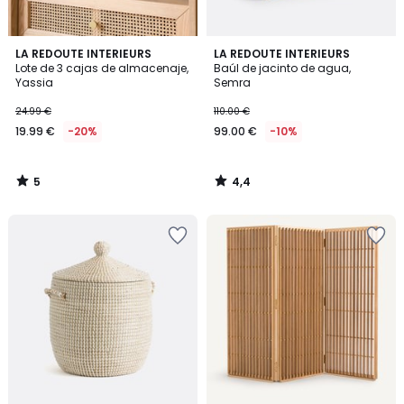
5
4,4
LA REDOUTE INTERIEURS
LA REDOUTE INTERIEURS
/
/ 5
Lote de 3 cajas de almacenaje,
Baúl de jacinto de agua,
5
Yassia
Semra
24.99 €
110.00 €
19.99 €
-20%
99.00 €
-10%
5
4,4
/
/
5
5