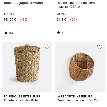
/ 5
/
Baúl para juguetes, Waldo
Lote de 2 perchas de olmo
5
macizo, YOTAKA
169.00 €
28.99 €
143.65 €
-15%
23.19 €
-20%
4,5
4
/
/
5
5
4,7
4,2
LA REDOUTE INTERIEURS
LA REDOUTE INTERIEURS
/ 5
/ 5
Papelera de baño, Baleo
Cesto de pared de ratán, Osira