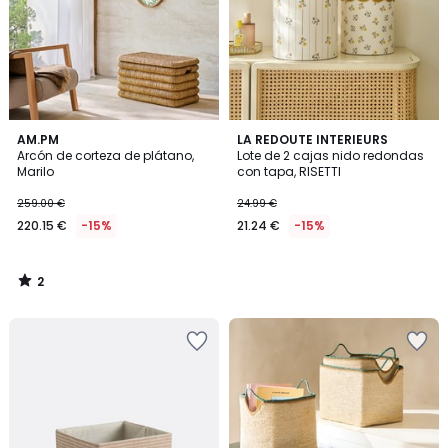
2
AM.PM
LA REDOUTE INTERIEURS
/
Arcón de corteza de plátano,
Lote de 2 cajas nido redondas
5
Marilo
con tapa, RISETTI
259.00 €
24.99 €
220.15 €
-15%
21.24 €
-15%
2
/
5