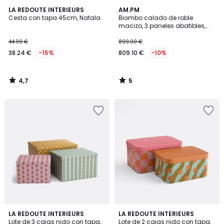
4,7
5
LA REDOUTE INTERIEURS
AM.PM
/ 5
/
Cesta con tapa 45cm, Natala
Biombo calado de roble
5
macizo, 3 paneles abatibles,
BYOBU
44.99 €
899.00 €
38.24 €
-15%
809.10 €
-10%
4,7
5
/
/
5
5
4
5
LA REDOUTE INTERIEURS
LA REDOUTE INTERIEURS
/
/
Lote de 3 cajas nido con tapa,
Lote de 2 cajas nido con tapa,