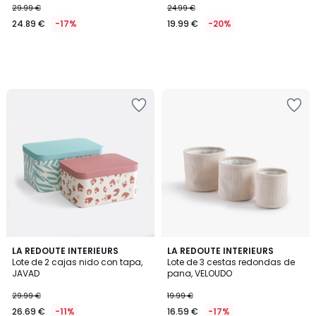
29.99 €
24.99 €
24.89 €
-17%
19.99 €
-20%
5
LA REDOUTE INTERIEURS
LA REDOUTE INTERIEURS
/
Lote de 2 cajas nido con tapa,
Lote de 3 cestas redondas de
5
JAVAD
pana, VELOUDO
29.99 €
19.99 €
26.69 €
-11%
16.59 €
-17%