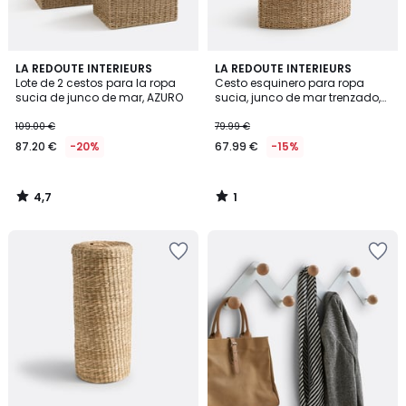
4,7
1
LA REDOUTE INTERIEURS
LA REDOUTE INTERIEURS
/ 5
/
Lote de 2 cestos para la ropa
Cesto esquinero para ropa
5
sucia de junco de mar, AZURO
sucia, junco de mar trenzado,
AZURO
109.00 €
79.99 €
87.20 €
-20%
67.99 €
-15%
4,7
1
/
/
5
5