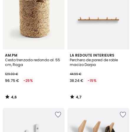
4,6
4,7
AM.PM
LA REDOUTE INTERIEURS
/ 5
/ 5
Cesto trenzado redondo al. 55
Perchero de pared de roble
cm, Raga
macizo Darpa
129.00 €
44.99 €
96.75 €
-25%
38.24 €
-15%
4,6
4,7
/
/
5
5