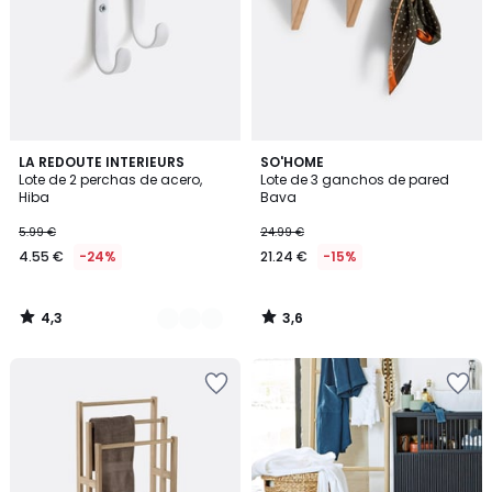
4,3
3,6
8
LA REDOUTE INTERIEURS
SO'HOME
/ 5
/ 5
Lote de 2 perchas de acero,
Lote de 3 ganchos de pared
Colores
Hiba
Bava
5.99 €
24.99 €
4.55 €
-24%
21.24 €
-15%
4,3
3,6
/
/
5
5