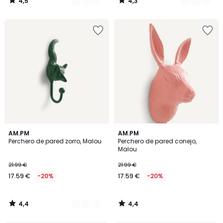
4,5
4,3
/
/
5
5
4,4
4,4
2
AM.PM
AM.PM
/ 5
/ 5
Perchero de pared zorro, Malou
Perchero de pared conejo,
Colores
Malou
21.99 €
21.99 €
17.59 €
-20%
17.59 €
-20%
4,4
4,4
/
/
5
5