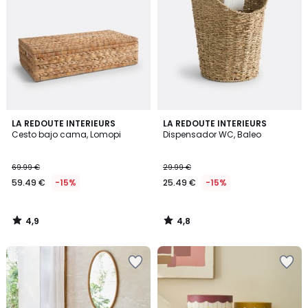
4,9
4,8
LA REDOUTE INTERIEURS
LA REDOUTE INTERIEURS
/ 5
/ 5
Cesto bajo cama, Lomopi
Dispensador WC, Baleo
69.99 €
29.99 €
59.49 €
-15%
25.49 €
-15%
4,9
4,8
/
/
5
5