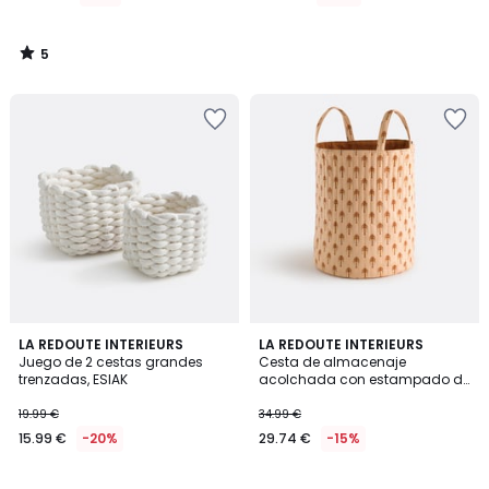
5
/
5
5
LA REDOUTE INTERIEURS
LA REDOUTE INTERIEURS
/
Juego de 2 cestas grandes
Cesta de almacenaje
5
trenzadas, ESIAK
acolchada con estampado de
palmeras, NIZAR
19.99 €
34.99 €
15.99 €
-20%
29.74 €
-15%