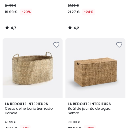
24.99 €
27.99 €
19.99 €
-20%
21.27 €
-24%
4,7
4,2
/
/
5
5
4,2
4,8
LA REDOUTE INTERIEURS
LA REDOUTE INTERIEURS
/ 5
/ 5
Cesto de herbario trenzado
Baúl de jacinto de agua,
Dancie
Semra
46.99 €
130.00 €