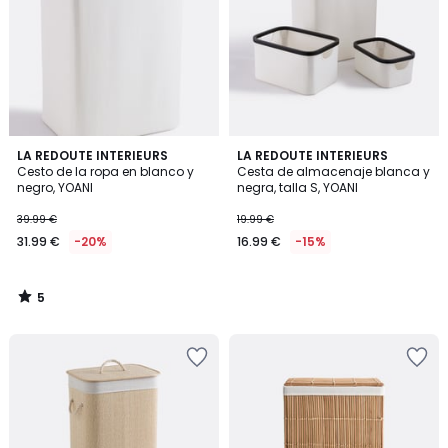
5
LA REDOUTE INTERIEURS
LA REDOUTE INTERIEURS
/
Cesto de la ropa en blanco y
Cesta de almacenaje blanca y
5
negro, YOANI
negra, talla S, YOANI
39.99 €
19.99 €
31.99 €
-20%
16.99 €
-15%
5
/
5