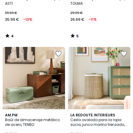
5
5
ASTI
TOUMA
39.99 €
29.99 €
35.99 €
-10%
26.69 €
-11%
4
5
/
/
5
5
5
2,5
3
AM.PM
LA REDOUTE INTERIEURS
/
/ 5
Baúl de almacenaje metálico
Cesto ovalado para la ropa
Colores
5
de acero, TENBO
sucia, junco marino trenzado,
AZURO