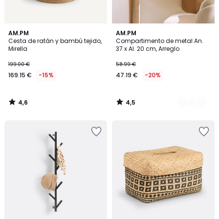
4,6
4,5
AM.PM
4
AM.PM
/ 5
/ 5
Cesta de ratán y bambú tejido,
Compartimento de metal An.
Colores
Mirella
37 x Al. 20 cm, Arreglo
199.00 €
58.99 €
169.15 €
-15%
47.19 €
-20%
4,6
4,5
/
/
5
5