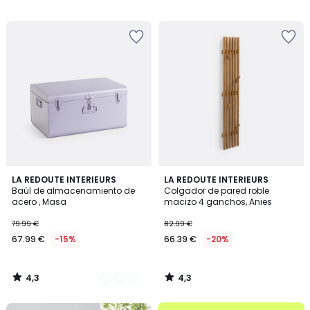
64.99
/
/
5
5
€
15%
descuento
aplicado.
4,3
4,3
4
LA REDOUTE INTERIEURS
LA REDOUTE INTERIEURS
/ 5
/ 5
Baúl de almacenamiento de
Colgador de pared roble
Colores
acero , Masa
macizo 4 ganchos, Anies
79.99 €
82.99 €
67.99 €
-15%
66.39 €
-20%
4,3
4,3
/
/
5
5
.