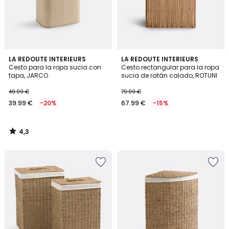
4,3
LA REDOUTE INTERIEURS
LA REDOUTE INTERIEURS
/ 5
Cesto para la ropa sucia con
Cesto rectangular para la ropa
tapa, JARCO
sucia de ratán calado, ROTUNI
49.99 €
79.99 €
39.99 €
-20%
67.99 €
-15%
4,3
/
5