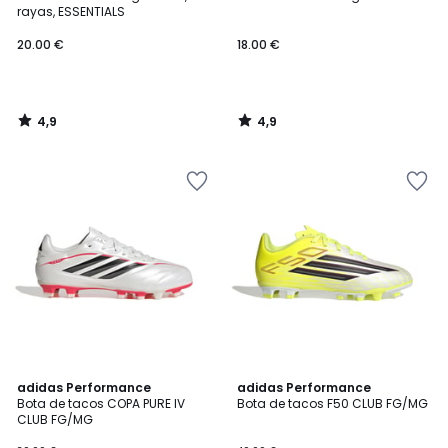
rayas, ESSENTIALS
20.00 €
18.00 €
4,9
4,9
/
/
5
5
4,8
4,9
adidas Performance
adidas Performance
/ 5
/ 5
Bota de tacos COPA PURE IV
Bota de tacos F50 CLUB FG/MG
CLUB FG/MG