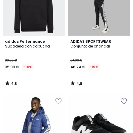
4,8
4,8
adidas Performance
ADIDAS SPORTSWEAR
/ 5
/ 5
Sudadera con capucha
Conjunto de chándal
39.99 €
54.99 €
35.99 €
-10%
46.74 €
-15%
4,8
4,8
/
/
5
5