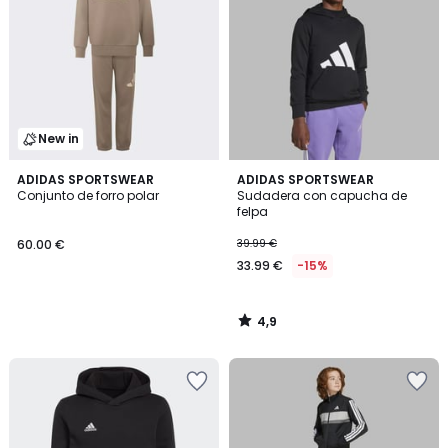
New in
4,9
ADIDAS SPORTSWEAR
ADIDAS SPORTSWEAR
/ 5
Conjunto de forro polar
Sudadera con capucha de
felpa
60.00 €
39.99 €
33.99 €
-15%
4,9
/
5