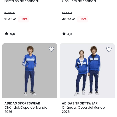
/ 5
/ 5
Pantalón de chándal
Conjunto de chándal
34.99 €
54.99 €
31.49 €
-10%
46.74 €
-15%
4,8
4,8
/
/
5
5
ADIDAS SPORTSWEAR
ADIDAS SPORTSWEAR
Chándal, Copa del Mundo
Chándal, Copa del Mundo
2026
2026