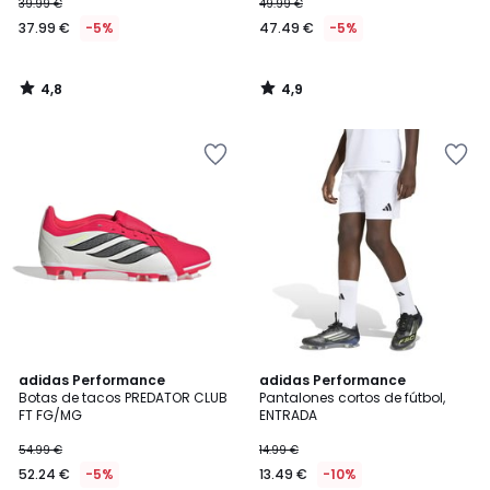
39.99 €
49.99 €
37.99 €
-5%
47.49 €
-5%
4,8
4,9
/
/
5
5
4,9
4,9
adidas Performance
5
adidas Performance
/ 5
/ 5
Botas de tacos PREDATOR CLUB
Pantalones cortos de fútbol,
Colores
FT FG/MG
ENTRADA
54.99 €
14.99 €
52.24 €
-5%
13.49 €
-10%