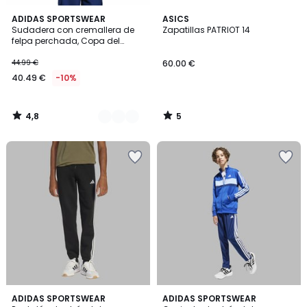
4,8
5
2
ADIDAS SPORTSWEAR
ASICS
/ 5
/
Sudadera con cremallera de
Zapatillas PATRIOT 14
Colores
5
felpa perchada, Copa del
Mundo 2026
44.99 €
60.00 €
40.49 €
-10%
4,8
5
/
/
5
5
4,8
4,8
ADIDAS SPORTSWEAR
ADIDAS SPORTSWEAR