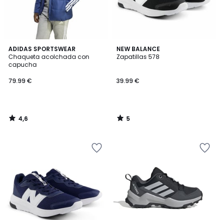
4,6
5
ADIDAS SPORTSWEAR
NEW BALANCE
/ 5
/
Chaqueta acolchada con
Zapatillas 578
5
capucha
79.99 €
39.99 €
4,6
5
/
/
5
5