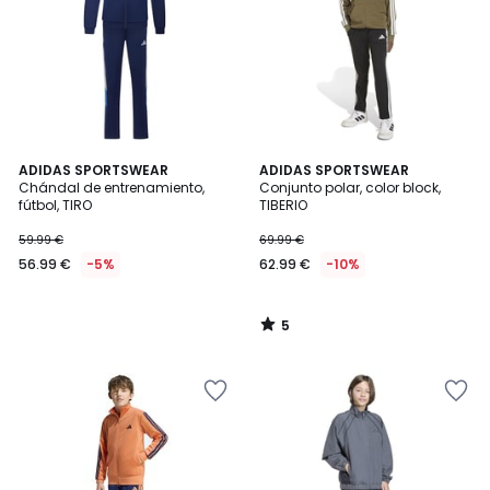
5
ADIDAS SPORTSWEAR
ADIDAS SPORTSWEAR
/
Chándal de entrenamiento,
Conjunto polar, color block,
5
fútbol, TIRO
TIBERIO
59.99 €
69.99 €
56.99 €
-5%
62.99 €
-10%
5
/
5