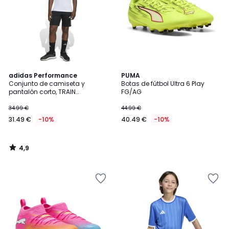
4,9
adidas Performance
PUMA
/ 5
Conjunto de camiseta y
Botas de fútbol Ultra 6 Play
pantalón corto, TRAIN
FG/AG
ESSENTIALS
34.99 €
44.99 €
31.49 €
-10%
40.49 €
-10%
4,9
/
5