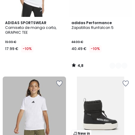
4,8
ADIDAS SPORTSWEAR
2
adidas Performance
/ 5
Camiseta de manga corta,
Zapatillas Runfalcon 5
Colores
GRAPHIC TEE
19.99 €
44.99 €
17.99 €
-10%
40.49 €
-10%
4,8
/
5
New in