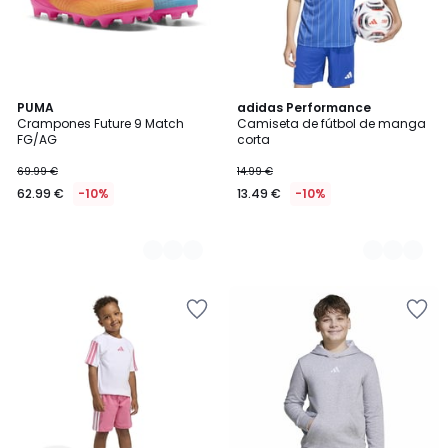
2
PUMA
2
adidas Performance
Crampones Future 9 Match
Camiseta de fútbol de manga
Colores
Colores
FG/AG
corta
69.99 €
14.99 €
62.99 €
-10%
13.49 €
-10%