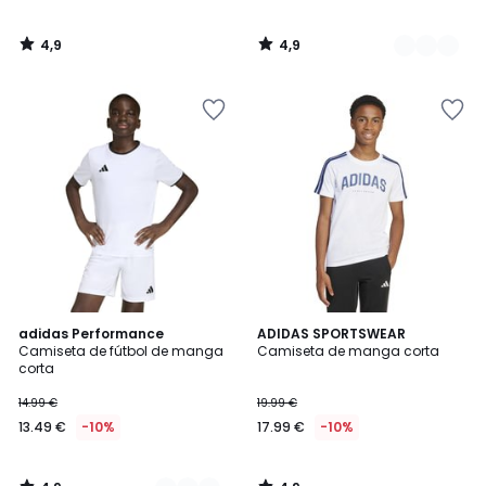
4,9
4,9
/
/
5
5
4,9
4,9
3
adidas Performance
ADIDAS SPORTSWEAR
/ 5
/ 5
Camiseta de fútbol de manga
Camiseta de manga corta
Colores
corta
14.99 €
19.99 €
13.49 €
-10%
17.99 €
-10%