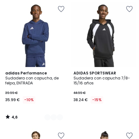
4,6
4
adidas Performance
ADIDAS SPORTSWEAR
/ 5
Sudadera con capucha, de
Sudadera con capucha 7/8-
Colores
felpa, ENTRADA
15/16 años
39.99 €
44.99 €
35.99 €
-10%
38.24 €
-15%
4,6
/
5