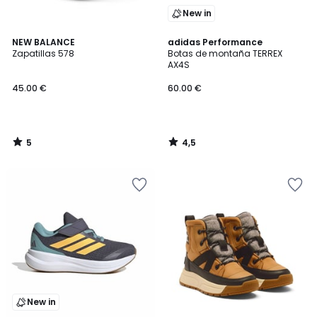
New in
5
4,5
NEW BALANCE
adidas Performance
/
/ 5
Zapatillas 578
Botas de montaña TERREX
5
AX4S
45.00 €
60.00 €
5
4,5
/
/
5
5
New in