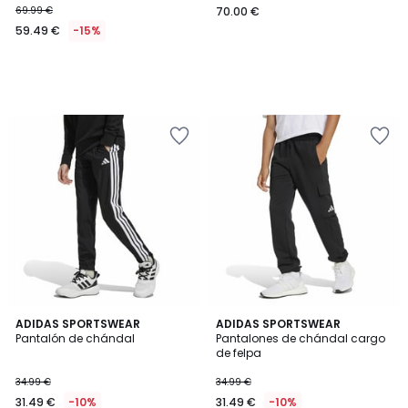
69.99 €
70.00 €
59.49 €
-15%
4,8
4,3
ADIDAS SPORTSWEAR
ADIDAS SPORTSWEAR
/ 5
/ 5
Pantalón de chándal
Pantalones de chándal cargo
de felpa
34.99 €
34.99 €
31.49 €
-10%
31.49 €
-10%