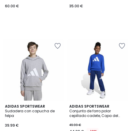
60.00 €
35.00 €
4,9
4,9
ADIDAS SPORTSWEAR
ADIDAS SPORTSWEAR
/ 5
/ 5
Sudadera con capucha de
Conjunto de forro polar
felpa
cepillado cadete, Copa del
Mundo 2026
39.99 €
49.99 €