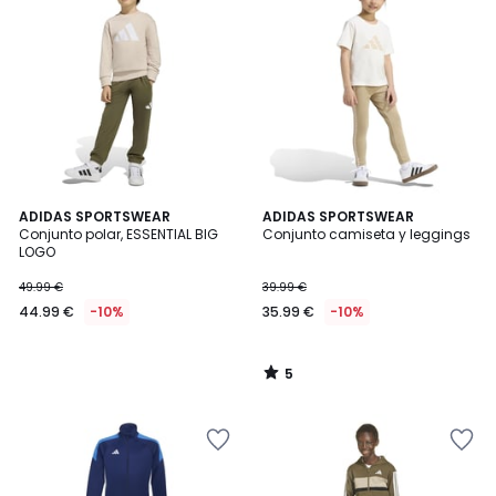
5
ADIDAS SPORTSWEAR
ADIDAS SPORTSWEAR
/
Conjunto polar, ESSENTIAL BIG
Conjunto camiseta y leggings
5
LOGO
49.99 €
39.99 €
44.99 €
-10%
35.99 €
-10%
5
/
5