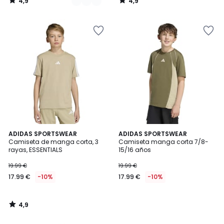
4,9
4,9
/
/
5
5
4,9
ADIDAS SPORTSWEAR
ADIDAS SPORTSWEAR
/ 5
Camiseta de manga corta, 3
Camiseta manga corta 7/8-
rayas, ESSENTIALS
15/16 años
19.99 €
19.99 €
17.99 €
-10%
17.99 €
-10%
4,9
/
5