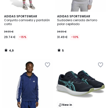
4,9
5
ADIDAS SPORTSWEAR
ADIDAS SPORTSWEAR
/ 5
/
Conjunto camiseta y pantalón
Sudadera cerrada de forro
5
corto
polar cepillado
34.99 €
34.99 €
29.74 €
-15%
31.49 €
-10%
4,9
5
/
/
5
5
New in