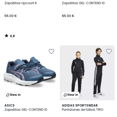
/ 5
Zapatillas Upcourt 6
Zapatillas GEL-CONTEND 10
55.00 €
65.00 €
4,8
/
5
New in
New in
ASICS
ADIDAS SPORTSWEAR
Zapatillas GEL-CONTEND 10
Pantalones de fútbol, TIRO