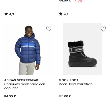
44.99 €
-10%
4,9
4,9
/
/
5
5
4,9
2
ADIDAS SPORTSWEAR
MOON BOOT
/ 5
Chaqueta acolchada con
Moon Boots Park Strap
Colores
capucha
84.99 €
135.00 €