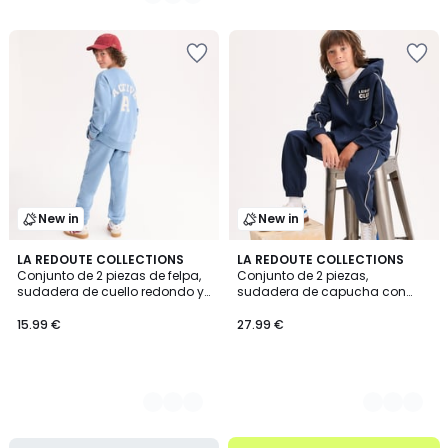
€
/
/
5
5
en
lugar
de
17.99
€
12%
descuento
aplicado.
New in
New in
2
LA REDOUTE COLLECTIONS
2
LA REDOUTE COLLECTIONS
Conjunto de 2 piezas de felpa,
Conjunto de 2 piezas,
Colores
Colores
sudadera de cuello redondo y
sudadera de capucha con
pantalón de chándal
cremallera y pantalón de
chándal, de felpa
15.99 €
27.99 €
.