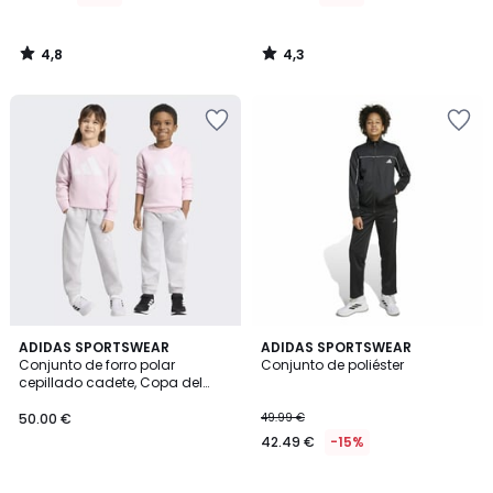
4,8
4,3
/
/
5
5
4,9
4,7
ADIDAS SPORTSWEAR
ADIDAS SPORTSWEAR
/ 5
/ 5
Conjunto de forro polar
Conjunto de poliéster
cepillado cadete, Copa del
Mundo 2026
50.00 €
49.99 €
42.49 €
-15%