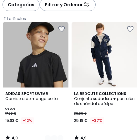
à
à
Categorías
Filtrar y Ordenar
gauche
droite
111 artículos
4,9
4,9
2
ADIDAS SPORTSWEAR
LA REDOUTE COLLECTIONS
/ 5
/ 5
Camiseta de manga corta
Conjunto sudadera + pantalón
Colores
de chándal de felpa
Precio
desde
17.99 €
39.99 €
a
15.83 €
-12%
25.19 €
-37%
partir
de
15.83
4,9
4,9