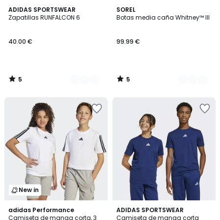
5
5
2
ADIDAS SPORTSWEAR
2
SOREL
/
/
Zapatillas RUNFALCON 6
Botas media caña Whitney™ III
Colores
Colores
5
5
40.00 €
99.99 €
5
5
/
/
5
5
New in
4,9
4,9
adidas Performance
ADIDAS SPORTSWEAR
/ 5
/ 5
Camiseta de manga corta, 3
Camiseta de manga corta