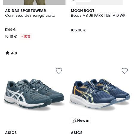
4,9
ADIDAS SPORTSWEAR
MOON BOOT
/ 5
Camiseta de manga corta
Botas MB JR PARK TUBI MID WP
17.99 €
165.00 €
16.19 €
-10%
4,9
/
5
New in
4,8
ASICS
ASICS