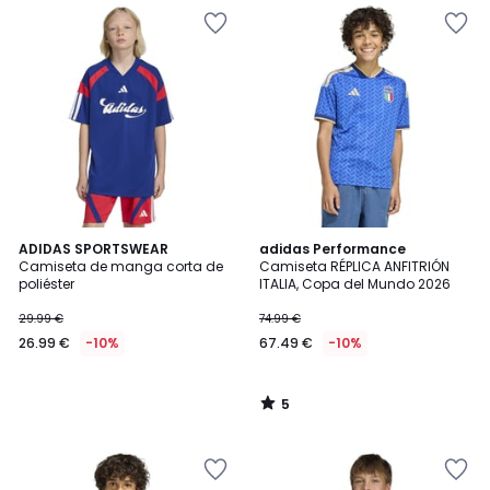
5
ADIDAS SPORTSWEAR
adidas Performance
/
Camiseta de manga corta de
Camiseta RÉPLICA ANFITRIÓN
5
poliéster
ITALIA, Copa del Mundo 2026
29.99 €
74.99 €
26.99 €
-10%
67.49 €
-10%
5
/
5