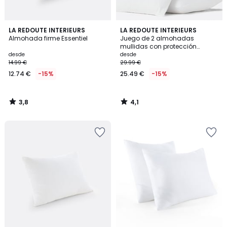
3,8
4,1
LA REDOUTE INTERIEURS
LA REDOUTE INTERIEURS
/ 5
/ 5
Almohada firme Essentiel
Juego de 2 almohadas
mullidas con protección
antiácaros
desde
desde
14.99 €
29.99 €
12.74 €
-15%
25.49 €
-15%
3,8
4,1
/
/
5
5