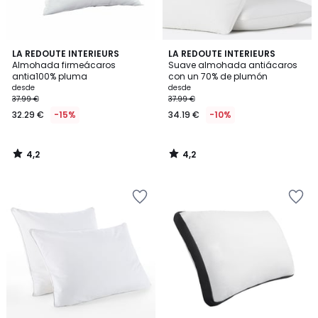
4,2
4,2
LA REDOUTE INTERIEURS
LA REDOUTE INTERIEURS
/ 5
/ 5
Almohada firmeácaros
Suave almohada antiácaros
antia100% pluma
con un 70% de plumón
desde
desde
37.99 €
37.99 €
32.29 €
-15%
34.19 €
-10%
4,2
4,2
/
/
5
5