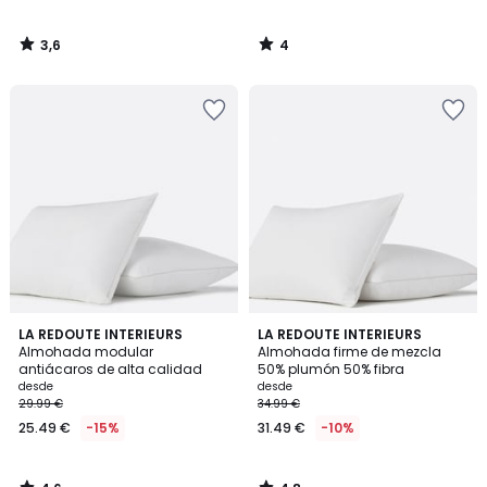
3,6
4
/
/
5
5
4,6
4,8
LA REDOUTE INTERIEURS
LA REDOUTE INTERIEURS
/ 5
/ 5
Almohada modular
Almohada firme de mezcla
antiácaros de alta calidad
50% plumón 50% fibra
desde
desde
29.99 €
34.99 €
25.49 €
-15%
31.49 €
-10%