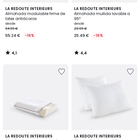
4,1
4,4
LA REDOUTE INTERIEURS
LA REDOUTE INTERIEURS
/ 5
/ 5
Almohada modulable firme de
Almohada mullida lavable a
latex antiácaros
95º
desde
desde
64.99 €
29.99 €
55.24 €
-15%
25.49 €
-15%
4,1
4,4
/
/
5
5
4,2
4,2
LA REDOUTE INTERIEURS
LA REDOUTE INTERIEURS