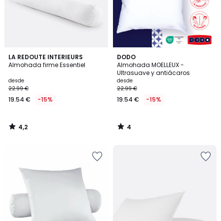
4,2
4
LA REDOUTE INTERIEURS
DODO
/ 5
/
Almohada firme Essentiel
Almohada MOELLEUX -
5
Ultrasuave y antiácaros
desde
desde
22.99 €
22.99 €
19.54 €
-15%
19.54 €
-15%
4,2
4
/
/
5
5