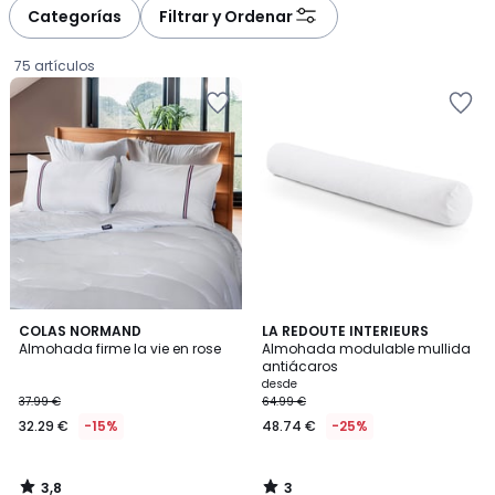
à
à
Categorías
Filtrar y Ordenar
gauche
droite
75 artículos
3,8
3
COLAS NORMAND
LA REDOUTE INTERIEURS
/ 5
/
Almohada firme la vie en rose
Almohada modulable mullida
5
antiácaros
32.29
desde
37.99 €
64.99 €
€
32.29 €
-15%
48.74 €
-25%
en
lugar
de
3,8
3