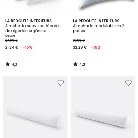
4,2
4,2
LA REDOUTE INTERIEURS
LA REDOUTE INTERIEURS
/ 5
/ 5
Almohada suave antiácaros
Almohada modulable en 2
de algodón orgánico
partes
desde
24.99 €
37.99 €
21.24 €
-15%
32.29 €
-15%
4,2
4,2
/
/
5
5