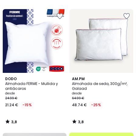
37.99
/
/
5
5
€
15%
descuento
aplicado.
3,8
3,8
DODO
AM.PM
/ 5
/ 5
Almohada FERME - Mullida y
Almohada de seda, 300g/m²,
antiácaros
Galaad
desde
desde
24.99 €
64.99 €
21.24 €
-15%
48.74 €
-25%
3,8
3,8
/
/
5
5
.