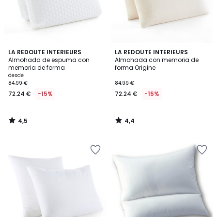
4,5
4,4
LA REDOUTE INTERIEURS
LA REDOUTE INTERIEURS
/ 5
/ 5
Almohada de espuma con
Almohada con memoria de
memoria de forma
forma Origine
desde
84.99 €
84.99 €
72.24 €
-15%
72.24 €
-15%
4,5
4,4
/
/
5
5