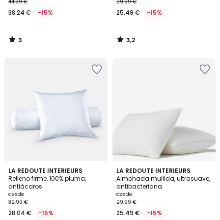
44.99 €
29.99 €
38.24 €
-15%
25.49 €
-15%
3
3,2
/
/
5
5
3,6
4
LA REDOUTE INTERIEURS
LA REDOUTE INTERIEURS
/ 5
/
Relleno firme, 100% pluma,
Almohada mullida, ultrasuave,
5
antiácaros
antibacteriana
desde
desde
32.99 €
29.99 €
28.04 €
-15%
25.49 €
-15%