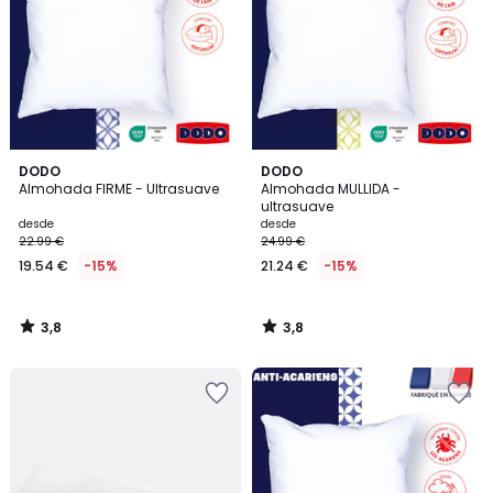
3,8
3,8
DODO
DODO
/ 5
/ 5
Almohada FIRME - Ultrasuave
Almohada MULLIDA -
ultrasuave
desde
desde
22.99 €
24.99 €
19.54 €
-15%
21.24 €
-15%
3,8
3,8
/
/
5
5