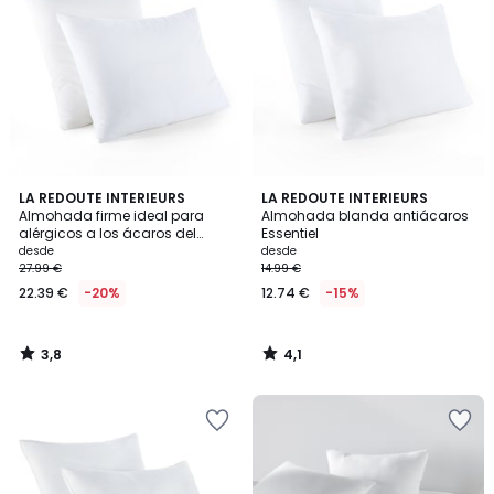
3,8
4,1
LA REDOUTE INTERIEURS
LA REDOUTE INTERIEURS
/ 5
/ 5
Almohada firme ideal para
Almohada blanda antiácaros
alérgicos a los ácaros del
Essentiel
polvo
desde
desde
27.99 €
14.99 €
22.39 €
-20%
12.74 €
-15%
3,8
4,1
/
/
5
5