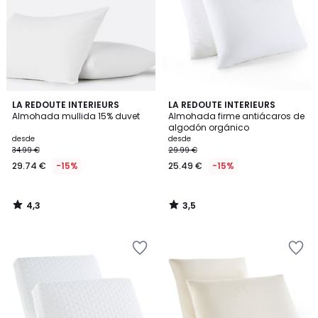
4,3
3,5
LA REDOUTE INTERIEURS
LA REDOUTE INTERIEURS
/ 5
/ 5
Almohada mullida 15% duvet
Almohada firme antiácaros de
algodón orgánico
desde
desde
34.99 €
29.99 €
29.74 €
-15%
25.49 €
-15%
4,3
3,5
/
/
5
5