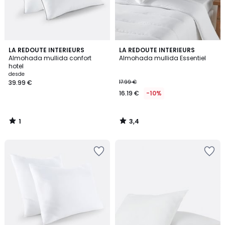
1
3,4
LA REDOUTE INTERIEURS
LA REDOUTE INTERIEURS
/
/ 5
Almohada mullida confort
Almohada mullida Essentiel
5
hotel
desde
39.99 €
17.99 €
16.19 €
-10%
1
3,4
/
/
5
5