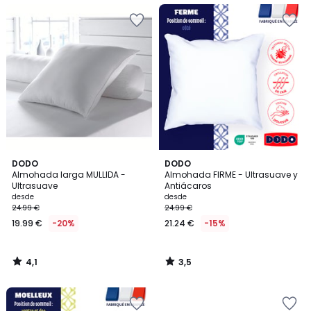
4,1
3,5
DODO
DODO
/ 5
/ 5
Almohada larga MULLIDA -
Almohada FIRME - Ultrasuave y
Ultrasuave
Antiácaros
desde
desde
24.99 €
24.99 €
19.99 €
-20%
21.24 €
-15%
4,1
3,5
/
/
5
5