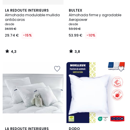
4,3
3,8
LA REDOUTE INTERIEURS
BULTEX
/ 5
/ 5
Almohada modulable mullida
Almohada firme y agradable
antiácaros
Aeropower
desde
desde
34.99 €
59.99 €
29.74 €
-15%
53.99 €
-10%
4,3
3,8
/
/
5
5
4,8
LA REDOUTE INTERIEURS
DODO