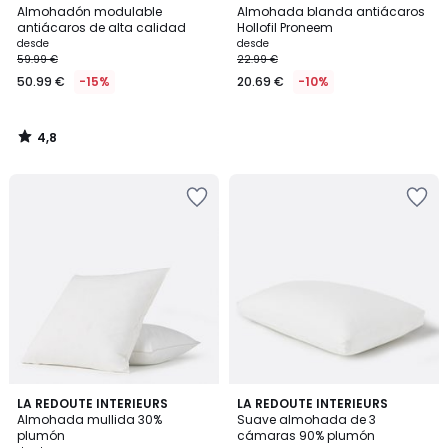
/ 5
Almohadón modulable
Almohada blanda antiácaros
antiácaros de alta calidad
Hollofil Proneem
desde
desde
59.99 €
22.99 €
50.99 €
-15%
20.69 €
-10%
4,8
/
5
4,5
3,3
LA REDOUTE INTERIEURS
LA REDOUTE INTERIEURS
/ 5
/ 5
Almohada mullida 30%
Suave almohada de 3
plumón
cámaras 90% plumón