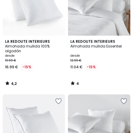
4,2
4
LA REDOUTE INTERIEURS
LA REDOUTE INTERIEURS
/ 5
/
Almohada mullida 100%
Almohada mullida Essentiel
5
algodón
desde
desde
19.99 €
12.99 €
16.99 €
-15%
11.04 €
-15%
4,2
4
/
/
5
5