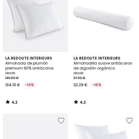
4,2
4,2
LA REDOUTE INTERIEURS
LA REDOUTE INTERIEURS
/ 5
/ 5
Almohada de plumón
Almohadilla suave antiácaros
premium 90% antiácaros
de algodón orgánico
desde
desde
149.00 €
37.99 €
134.10 €
-10%
32.29 €
-15%
4,2
4,2
/
/
5
5