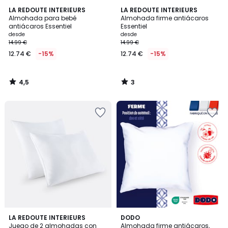
4,5
3
LA REDOUTE INTERIEURS
LA REDOUTE INTERIEURS
/ 5
/
Almohada para bebé
Almohada firme antiácaros
5
antiácaros Essentiel
Essentiel
desde
desde
14.99 €
14.99 €
12.74 €
-15%
12.74 €
-15%
4,5
3
/
/
5
5
3
2
LA REDOUTE INTERIEURS
DODO
/
/
Juego de 2 almohadas con
Almohada firme antiácaros,