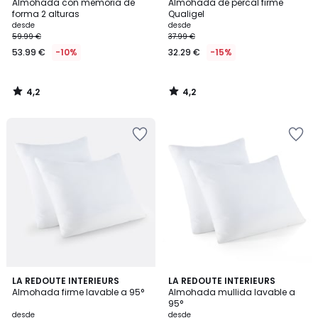
/ 5
/ 5
Almohada con memoria de
Almohada de percal firme
forma 2 alturas
Qualigel
desde
desde
59.99 €
37.99 €
53.99 €
-10%
32.29 €
-15%
4,2
4,2
/
/
5
5
3,7
4,2
LA REDOUTE INTERIEURS
LA REDOUTE INTERIEURS
/ 5
/ 5
Almohada firme lavable a 95°
Almohada mullida lavable a
95°
desde
desde