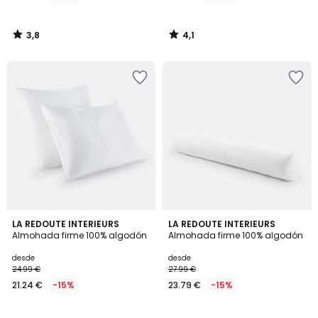
3,8
4,1
/
/
5
5
3,4
3,9
LA REDOUTE INTERIEURS
LA REDOUTE INTERIEURS
/ 5
/ 5
Almohada firme 100% algodón
Almohada firme 100% algodón
desde
desde
24.99 €
27.99 €
21.24 €
-15%
23.79 €
-15%