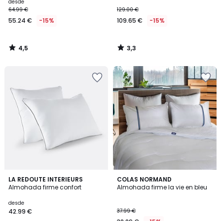
desde
64.99 €
129.00 €
55.24 €
-15%
109.65 €
-15%
4,5
3,3
/
/
5
5
2,5
4,3
LA REDOUTE INTERIEURS
COLAS NORMAND
/ 5
/ 5
Almohada firme confort
Almohada firme la vie en bleu
desde
42.99 €
37.99 €