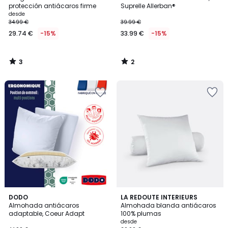
5
5
protección antiácaros firme
Suprelle Allerban®
desde
34.99 €
39.99 €
29.74 €
-15%
33.99 €
-15%
3
2
/
/
5
5
3
3,2
DODO
LA REDOUTE INTERIEURS
/
/ 5
Almohada antiácaros
Almohada blanda antiácaros
5
adaptable, Coeur Adapt
100% plumas
desde