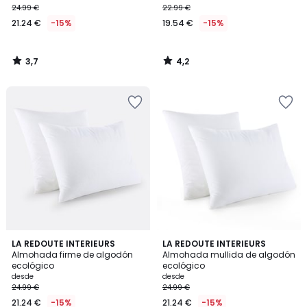
24.99 €
22.99 €
21.24 €
-15%
19.54 €
-15%
3,7
4,2
/
/
5
5
3,8
4,1
LA REDOUTE INTERIEURS
LA REDOUTE INTERIEURS
/ 5
/ 5
Almohada firme de algodón
Almohada mullida de algodón
ecológico
ecológico
desde
desde
24.99 €
24.99 €
21.24 €
-15%
21.24 €
-15%