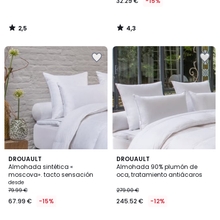
32.29 €
-15%
2,5
4,3
/
/
5
5
4,3
3
DROUAULT
DROUAULT
/ 5
/
Almohada sintética «
Almohada 90% plumón de
5
moscova». tacto sensación
oca, tratamiento antiácaros
desde
79.99 €
279.00 €
67.99 €
-15%
245.52 €
-12%