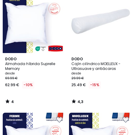
4
4,3
DODO
DODO
/
/ 5
Almohada híbrida Suprelle
Cojín cilíndrico MOELLEUX -
5
Memory
Ultrasuave y antiácaros
desde
desde
69.99 €
29.99 €
62.99 €
-10%
25.49 €
-15%
4
4,3
/
/
5
5