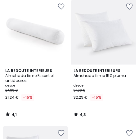
4,1
4,3
LA REDOUTE INTERIEURS
LA REDOUTE INTERIEURS
/ 5
/ 5
Almohada firme Essentiel
Almohada firme 15% pluma
antiácaros
desde
desde
24.99 €
37.99 €
21.24 €
-15%
32.29 €
-15%
4,1
4,3
/
/
5
5