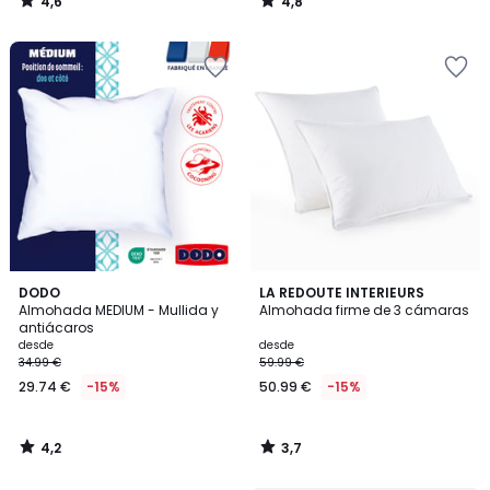
4,6
4,8
/
/
5
5
4,2
3,7
DODO
LA REDOUTE INTERIEURS
/ 5
/ 5
Almohada MEDIUM - Mullida y
Almohada firme de 3 cámaras
antiácaros
desde
desde
34.99 €
59.99 €
29.74 €
-15%
50.99 €
-15%
4,2
3,7
/
/
5
5