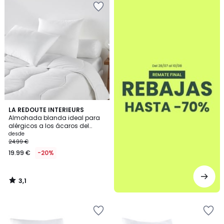
3,1
LA REDOUTE INTERIEURS
/
Almohada blanda ideal para
5
alérgicos a los ácaros del
polvo
desde
24.99 €
19.99 €
-20%
3,1
/
5