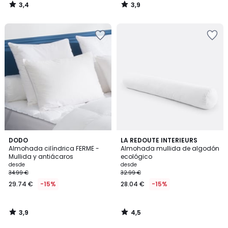
3,4
3,9
/
/
5
5
3,9
4,5
DODO
LA REDOUTE INTERIEURS
/ 5
/ 5
Almohada cilíndrica FERME -
Almohada mullida de algodón
Mullida y antiácaros
ecológico
desde
desde
34.99 €
32.99 €
29.74 €
-15%
28.04 €
-15%
3,9
4,5
/
/
5
5