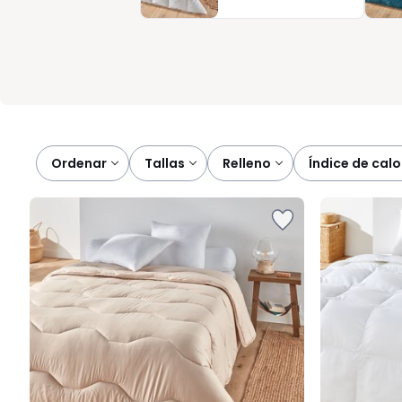
agradable al tacto para ganar confort desde la primera noche.
Ordenar
tallas
relleno
índice de calo