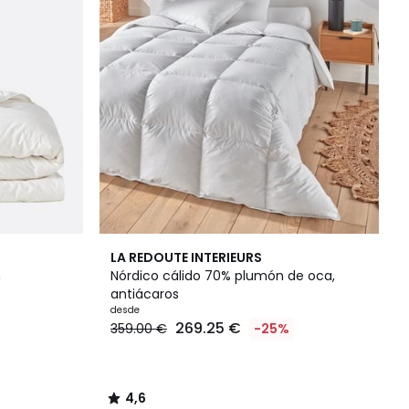
4,6
LA REDOUTE INTERIEURS
/ 5
n
Nórdico cálido 70% plumón de oca,
antiácaros
desde
269.25 €
359.00 €
-25%
4,6
/