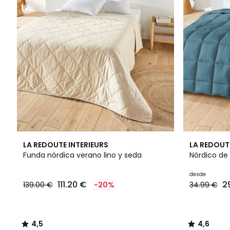
4,5
6
4,6
LA REDOUTE INTERIEURS
LA REDOUT
/ 5
Colores
/ 5
Funda nórdica verano lino y seda
Nórdico de
desde
111.20 €
2
139.00 €
-20%
34.99 €
4,5
4,6
/
/