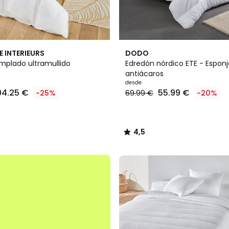
4,5
E INTERIEURS
DODO
/ 5
mplado ultramullido
Edredón nórdico ETE - Esponj
antiácaros
desde
04.25 €
55.99 €
-25%
69.99 €
-20%
4,5
/
5