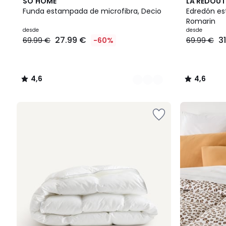
3
4,6
4,6
SO'HOME
LA REDOUT
Colores
/ 5
/ 5
Funda estampada de microfibra, Decio
Edredón es
Romarin
desde
desde
27.99 €
3
69.99 €
-60%
69.99 €
4,6
4,6
/
/
5
5