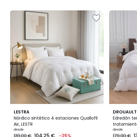
5
5
3,9
4
LESTRA
DROUAULT
/ 5
/
Nórdico sintético 4 estaciones Quallofil
Edredón t
5
Air, LESTR
tratamient
desde
desde
104.25 €
1
139.00 €
-25%
179.00 €