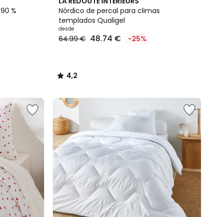
4,2
LA REDOUTE INTERIEURS
/ 5
 90 %
Nórdico de percal para climas
templados Qualigel
desde
48.74 €
64.99 €
-25%
4,2
/
5