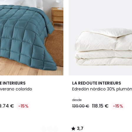
3,7
E INTERIEURS
LA REDOUTE INTERIEURS
/ 5
 verano colorido
Edredón nórdico 30% plumó
desde
9.74 €
118.15 €
-15%
139.00 €
-15%
3,7
/