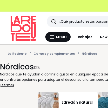
Buscar
Últimos
Rebajas
New 
MENU
Menu
artículos
La
Redoute
vistos
La Redoute
Camas y complementos
Nórdicos
Nórdicos
128
Nórdicos que te ayudan a dormir a gusto en cualquier época del
encontrarás opciones para adaptar el descanso a la temperatura 
los modelos ligeros son ideales para entretiempo o habitacio
Leer más
invierno. También puedes elegir entre nórdicos naturales o sinté
mantenimiento que te resulte más cómodo. Si quieres un acaba
relleno para repartir el calor de forma uniforme. Para acertar,
Edredón natural
deseado a cada lado. Un buen nórdico debe cubrir bien sin res