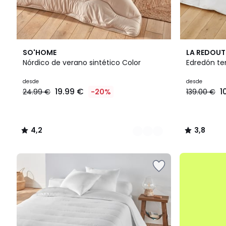
3
4,2
3,8
SO'HOME
LA REDOUT
Colores
/ 5
/ 5
Nórdico de verano sintético Color
Edredón te
Precio
desde
desde
19.99 €
1
24.99 €
-20%
139.00 €
a
partir
de
19.99
4,2
3,8
€
/
/
en
5
5
lugar
.
de
24.99
€
20%
descuento
aplicado.