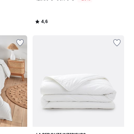
4,6
/
5