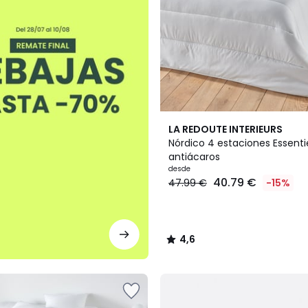
4,6
LA REDOUTE INTERIEURS
/ 5
Nórdico 4 estaciones Essentie
antiácaros
desde
40.79 €
47.99 €
-15%
4,6
/
5