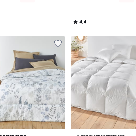
4,4
/
5