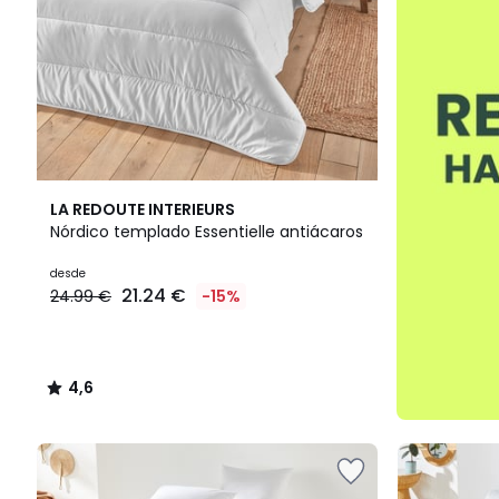
4,6
LA REDOUTE INTERIEURS
/ 5
Nórdico templado Essentielle antiácaros
desde
21.24 €
24.99 €
-15%
4,6
/
5