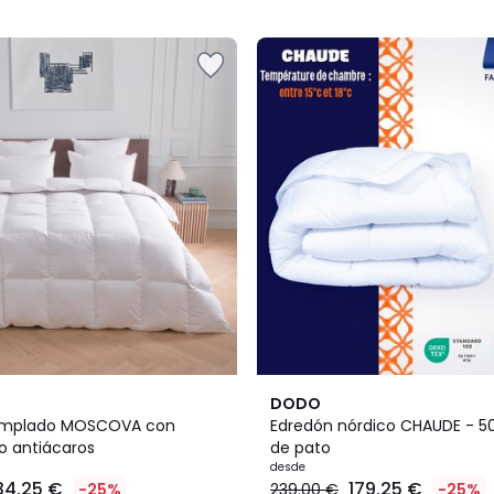
5
4,4
DODO
/ 5
emplado MOSCOVA con
Edredón nórdico CHAUDE - 
o antiácaros
de pato
desde
34.25 €
179.25 €
-25%
239.00 €
-25%