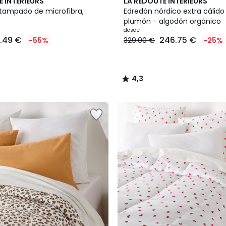
4,3
E INTERIEURS
LA REDOUTE INTERIEURS
/ 5
tampado de microfibra,
Edredón nórdico extra cálido
plumón - algodón orgánico
desde
1.49 €
246.75 €
-55%
329.00 €
-25%
4,3
/
5