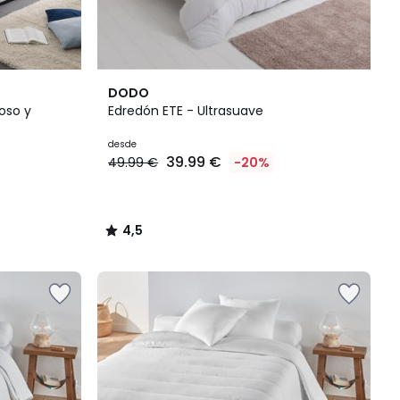
4,5
DODO
/ 5
oso y
Edredón ETE - Ultrasuave
desde
39.99 €
49.99 €
-20%
4,5
/
5