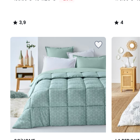
3,9
4
/
/
5
5