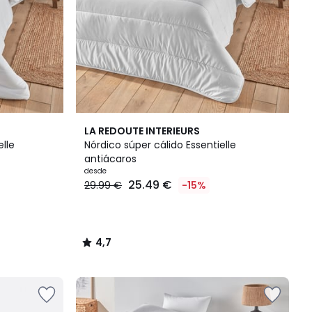
4,7
LA REDOUTE INTERIEURS
/ 5
lle
Nórdico súper cálido Essentielle
antiácaros
desde
25.49 €
29.99 €
-15%
4,7
/
5