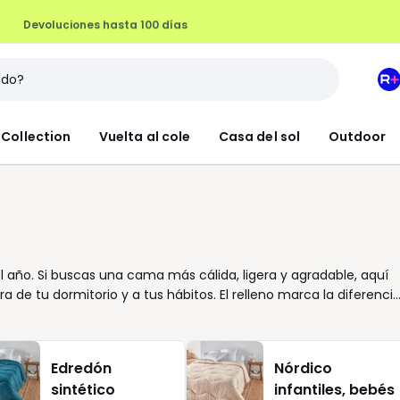
Devoluciones hasta 100 días
M
e
L
Collection
Vuelta al cole
Casa del sol
Outdoor
R
+
 año. Si buscas una cama más cálida, ligera y agradable, aquí
de tu dormitorio y a tus hábitos. El relleno marca la diferencia
nes templadas, mientras que los más cálidos acompañan bien en
ticos, según la sensación que prefieras y el nivel de
do más envolvente, fíjate en el gramaje y en la capacidad del
Edredón
Nórdico
 conviene comprobar la medida exacta de la cama y el largo
sintético
infantiles, bebés
ultar pesado. Completa el conjunto con una funda suave y