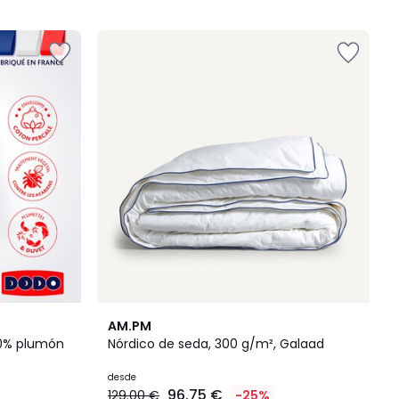
5
4,6
AM.PM
/ 5
50% plumón
Nórdico de seda, 300 g/m², Galaad
desde
96.75 €
129.00 €
-25%