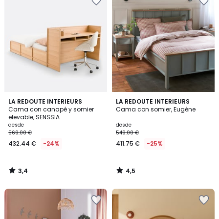
3,4
4,5
LA REDOUTE INTERIEURS
LA REDOUTE INTERIEURS
/ 5
/ 5
Cama con canapé y somier
Cama con somier, Eugène
elevable, SENSSIA
desde
desde
569.00 €
549.00 €
432.44 €
-24%
411.75 €
-25%
3,4
4,5
/
/
5
5