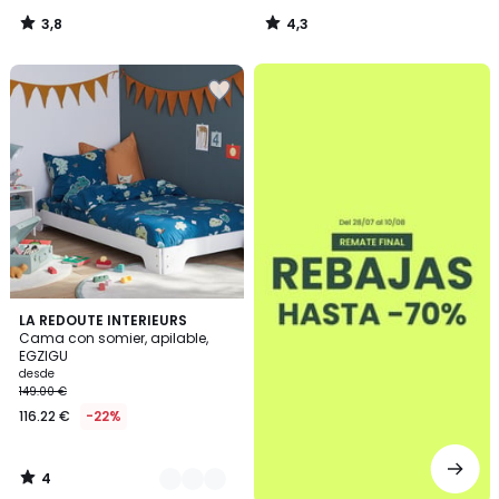
3,8
4,3
/
/
5
5
.
4
2
LA REDOUTE INTERIEURS
/
Cama con somier, apilable,
Colores
5
EGZIGU
desde
149.00 €
116.22 €
-22%
4
/