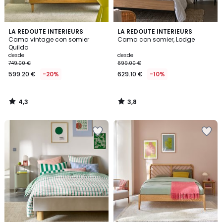
4,3
3,8
LA REDOUTE INTERIEURS
LA REDOUTE INTERIEURS
/ 5
/ 5
Cama vintage con somier
Cama con somier, Lodge
Quilda
desde
desde
749.00 €
699.00 €
599.20 €
-20%
629.10 €
-10%
4,3
3,8
/
/
5
5