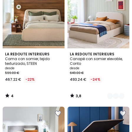
4
3,8
LA REDOUTE INTERIEURS
2
LA REDOUTE INTERIEURS
/
/ 5
Cama con somier, tejido
Canapé con somier elevable,
Colores
5
texturizado, STEEN
Conto
desde
desde
599.00 €
649.00 €
467.22 €
-22%
493.24 €
-24%
4
3,8
/
/
5
5