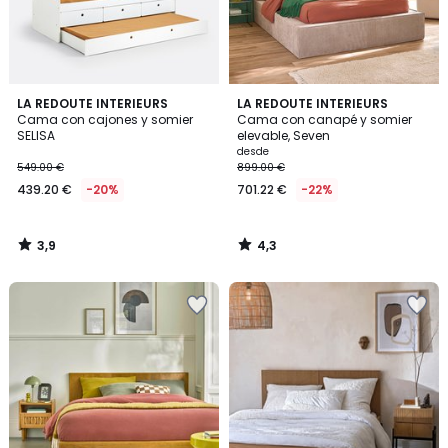
3,9
4,3
LA REDOUTE INTERIEURS
LA REDOUTE INTERIEURS
/ 5
/ 5
Cama con cajones y somier
Cama con canapé y somier
SELISA
elevable, Seven
desde
549.00 €
899.00 €
439.20 €
-20%
701.22 €
-22%
3,9
4,3
/
/
5
5