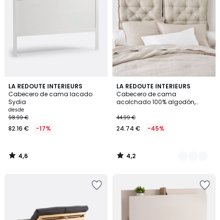
4,6
4,2
LA REDOUTE INTERIEURS
6
LA REDOUTE INTERIEURS
/ 5
/ 5
Cabecero de cama lacado
Cabecero de cama
Colores
Sydia
acolchado 100% algodón,
Scenario
desde
98.99 €
44.99 €
82.16 €
-17%
24.74 €
-45%
4,6
4,2
/
/
5
5