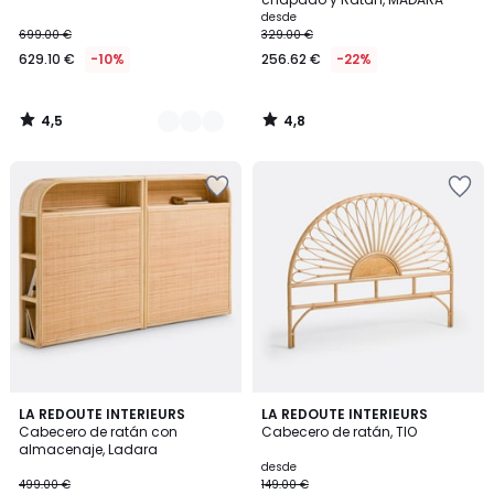
desde
699.00 €
329.00 €
629.10 €
-10%
256.62 €
-22%
4,5
4,8
/
/
5
5
4
4,4
LA REDOUTE INTERIEURS
2
LA REDOUTE INTERIEURS
/
/ 5
Cabecero de ratán con
Cabecero de ratán, TIO
Colores
5
almacenaje, Ladara
desde
499.00 €
149.00 €