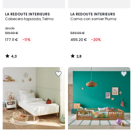
4,3
2,8
LA REDOUTE INTERIEURS
LA REDOUTE INTERIEURS
/ 5
/ 5
Cabecero tapizado, Telmo
Cama con somier Pluma
desde
199.00 €
569.00 €
177.11 €
-11%
455.20 €
-20%
4,3
2,8
/
/
5
5