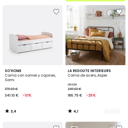
5
3,4
4,1
SO'HOME
2
LA REDOUTE INTERIEURS
/ 5
/ 5
Cama con somier y cajones,
Cama de acero, Asper
Colores
Sami
desde
379.00 €
249.00 €
341.10 €
-10%
186.75 €
-25%
3,4
4,1
/
/
5
5