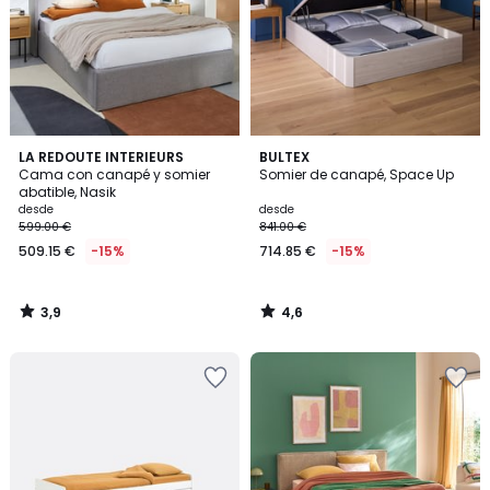
3,9
4,6
LA REDOUTE INTERIEURS
BULTEX
/ 5
/ 5
Cama con canapé y somier
Somier de canapé, Space Up
abatible, Nasik
desde
desde
599.00 €
841.00 €
509.15 €
-15%
714.85 €
-15%
3,9
4,6
/
/
5
5