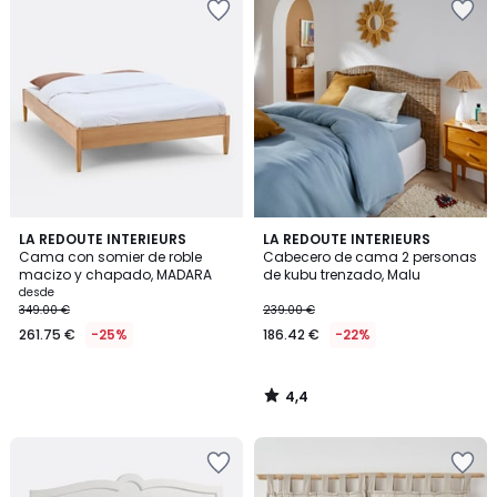
4,4
LA REDOUTE INTERIEURS
LA REDOUTE INTERIEURS
/ 5
Cama con somier de roble
Cabecero de cama 2 personas
macizo y chapado, MADARA
de kubu trenzado, Malu
desde
349.00 €
239.00 €
261.75 €
-25%
186.42 €
-22%
4,4
/
5