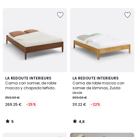
5
5
4,6
LA REDOUTE INTERIEURS
LA REDOUTE INTERIEURS
/
/ 5
Cama con somier, de roble
Cama de roble macizo con
5
macizo y chapado teñido
somier de láminas, Zulda
nogal, MADARA
desde
359.00 €
399.00 €
269.25 €
-25%
311.22 €
-22%
5
4,6
/
/
5
5