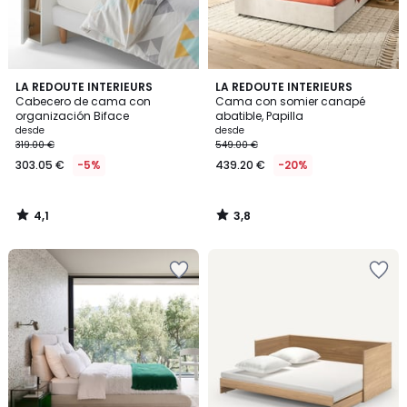
4,1
3,8
LA REDOUTE INTERIEURS
LA REDOUTE INTERIEURS
/ 5
/ 5
Cabecero de cama con
Cama con somier canapé
organización Biface
abatible, Papilla
desde
desde
319.00 €
549.00 €
303.05 €
-5%
439.20 €
-20%
4,1
3,8
/
/
5
5