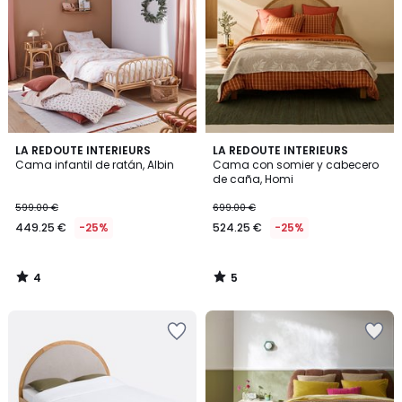
4
5
LA REDOUTE INTERIEURS
LA REDOUTE INTERIEURS
/
/
Cama infantil de ratán, Albin
Cama con somier y cabecero
5
5
de caña, Homi
599.00 €
699.00 €
449.25 €
-25%
524.25 €
-25%
4
5
/
/
5
5