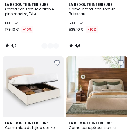
4,2
4,6
3
LA REDOUTE INTERIEURS
LA REDOUTE INTERIEURS
/ 5
/ 5
Cama con somier, apilable,
Cama infantil con somier,
Colores
pino macizo, PYLA
Buisseau
199.00 €
599.00 €
179.10 €
-10%
539.10 €
-10%
4,2
4,6
/
/
5
5
3,9
4
2
LA REDOUTE INTERIEURS
LA REDOUTE INTERIEURS
/ 5
/
Cama nido de tejido de rizo
Cama canapé con somier
Colores