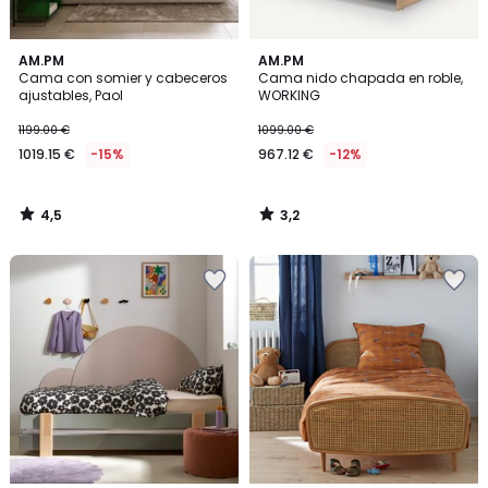
4,5
3,2
AM.PM
AM.PM
/ 5
/ 5
Cama con somier y cabeceros
Cama nido chapada en roble,
ajustables, Paol
WORKING
1199.00 €
1099.00 €
1019.15 €
-15%
967.12 €
-12%
4,5
3,2
/
/
5
5