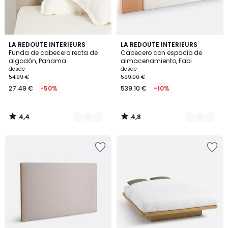
4,4
4,8
4
LA REDOUTE INTERIEURS
2
LA REDOUTE INTERIEURS
/ 5
/ 5
Funda de cabecero recta de
Cabecero con espacio de
Colores
Colores
algodón, Panama
almacenamiento, Fabi
desde
desde
54.99 €
599.00 €
27.49 €
-50%
539.10 €
-10%
4,4
4,8
/
/
5
5