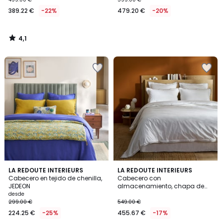
389.22 €
-22%
479.20 €
-20%
4,1
/
5
5
4,3
2
LA REDOUTE INTERIEURS
LA REDOUTE INTERIEURS
/
/ 5
Cabecero en tejido de chenilla,
Cabecero con
Colores
5
JEDEON
almacenamiento, chapa de
roble, Essena
desde
299.00 €
549.00 €
224.25 €
-25%
455.67 €
-17%