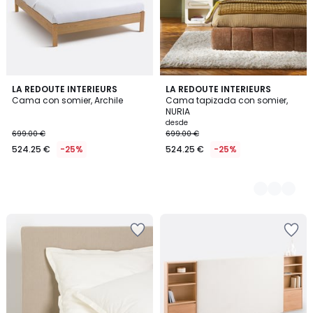
LA REDOUTE INTERIEURS
3
LA REDOUTE INTERIEURS
Cama con somier, Archile
Cama tapizada con somier,
Colores
NURIA
desde
699.00 €
699.00 €
524.25 €
-25%
524.25 €
-25%