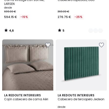
Colores
5
LARSEN
desde
699.00 €
369.00 €
594.15 €
-15%
276.75 €
-25%
4,6
5
/
/
5
5
4,6
4,8
3
LA REDOUTE INTERIEURS
2
LA REDOUTE INTERIEURS
/ 5
/ 5
Cojín cabecero de cama Aéri
Cabecero de terciopelo Jedeon
Colores
Colores
desde