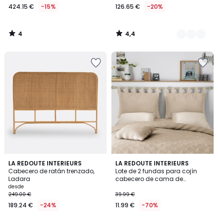
424.15 €
-15%
126.65 €
-20%
4
4,4
/
/
5
5
4,4
4,2
LA REDOUTE INTERIEURS
4
LA REDOUTE INTERIEURS
/ 5
/ 5
Cabecero de ratán trenzado,
Lote de 2 fundas para cojín
Colores
Ladara
cabecero de cama de
algodón, Scenario
desde
249.00 €
39.99 €
189.24 €
-24%
11.99 €
-70%