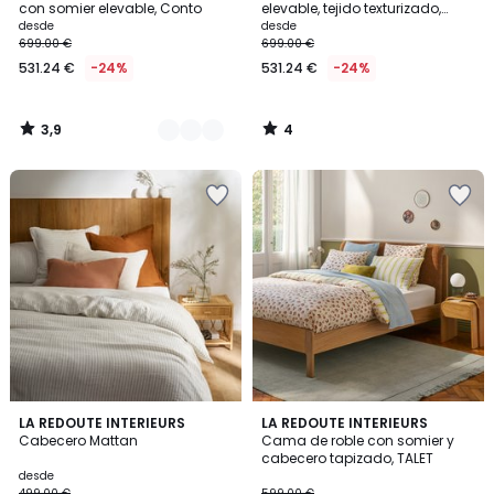
5
con somier elevable, Conto
elevable, tejido texturizado,
STEEN
desde
desde
699.00 €
699.00 €
531.24 €
-24%
531.24 €
-24%
3,9
4
/
/
5
5
4,1
LA REDOUTE INTERIEURS
LA REDOUTE INTERIEURS
/ 5
Cabecero Mattan
Cama de roble con somier y
cabecero tapizado, TALET
desde
499.00 €
599.00 €