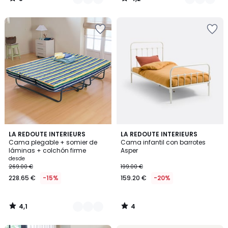
/
/
5
5
4,1
4
2
LA REDOUTE INTERIEURS
LA REDOUTE INTERIEURS
/ 5
/
Cama plegable + somier de
Cama infantil con barrotes
Colores
5
láminas + colchón firme
Asper
desde
269.00 €
199.00 €
228.65 €
-15%
159.20 €
-20%
4,1
4
/
/
5
5