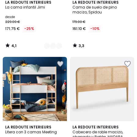
4,1
3,3
2
LA REDOUTE INTERIEURS
LA REDOUTE INTERIEURS
/ 5
/ 5
La cama infantil Jimi
Cama de suelo de pino
Colores
macizo, Spidou
desde
229.00 €
179.00 €
171.75 €
-25%
161.10 €
-10%
4,1
3,3
/
/
5
5
4,5
4,8
2
LA REDOUTE INTERIEURS
LA REDOUTE INTERIEURS
/ 5
/ 5
Litera con 3 camas Meeting
Cabecero de roble macizo,
Colores
chapado y Ratán, MADARA