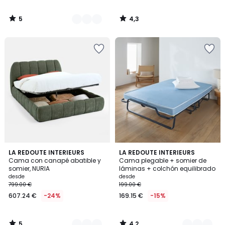
5
4,3
/
/
5
5
5
4,2
2
LA REDOUTE INTERIEURS
2
LA REDOUTE INTERIEURS
/
/ 5
Cama con canapé abatible y
Cama plegable + somier de
Colores
Colores
5
somier, NURIA
láminas + colchón equilibrado
desde
desde
799.00 €
199.00 €
607.24 €
-24%
169.15 €
-15%
5
4,2