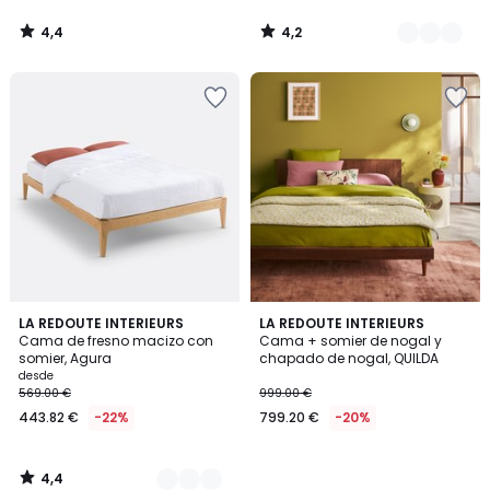
4,4
4,2
/
/
5
5
4,4
2
LA REDOUTE INTERIEURS
LA REDOUTE INTERIEURS
/ 5
Cama de fresno macizo con
Cama + somier de nogal y
Colores
somier, Agura
chapado de nogal, QUILDA
desde
569.00 €
999.00 €
443.82 €
-22%
799.20 €
-20%
4,4
/