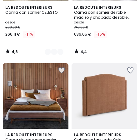
4,8
4,4
3
LA REDOUTE INTERIEURS
LA REDOUTE INTERIEURS
/ 5
/ 5
Cama con somier CELESTO
Cama con somier de roble
Colores
macizo y chapado de roble
Anda
desde
desde
299.00 €
749.00 €
266.11 €
-11%
636.65 €
-15%
4,8
4,4
/
/
5
5
4,6
5
LA REDOUTE INTERIEURS
2
LA REDOUTE INTERIEURS
/ 5
/
Cama vintage con somier,
Cabecero tapizado, Odo