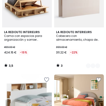
3,5
3
LA REDOUTE INTERIEURS
2
LA REDOUTE INTERIEURS
/ 5
/
Cama con espacios para
Cabecero con
Colores
5
organización y somier
almacenamiento, chapa de
semielevable Presto
roble, Essena
499.00 €
399.00 €
424.15 €
-15%
311.22 €
-22%
3,5
3
/
/
5
5