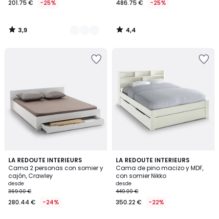
201.75 €
-25%
486.75 €
-25%
partir
de
201.75
3,9
4,4
€
/
/
5
5
en
lugar
de
269.00
€
25%
descuento
aplicado.
3,8
4,3
LA REDOUTE INTERIEURS
LA REDOUTE INTERIEURS
/ 5
/ 5
Cama 2 personas con somier y
Cama de pino macizo y MDF,
cajón, Crawley
con somier Nikko
desde
desde
369.00 €
449.00 €
280.44 €
-24%
350.22 €
-22%