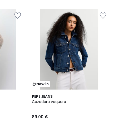
5
New in
PEPE JEANS
Cazadora vaquera
89.00 €