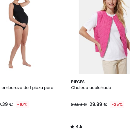
4,5
PIECES
/ 5
 embarazo de 1 pieza para
Chaleco acolchado
0.39 €
29.99 €
-10%
39.99 €
-25%
4,5
/