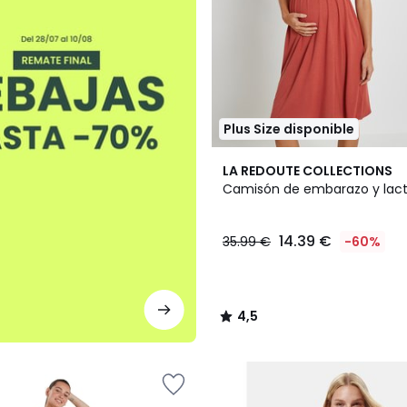
Plus Size disponible
4,5
LA REDOUTE COLLECTIONS
/ 5
Camisón de embarazo y lac
14.39 €
35.99 €
-60%
4,5
/
5