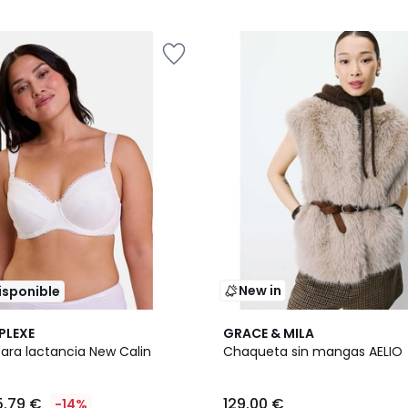
5
New in
disponible
PLEXE
GRACE & MILA
para lactancia New Calin
Chaqueta sin mangas AELIO
5.79 €
129.00 €
-14%