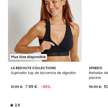
Plus Size disponible
2,6
LA REDOUTE COLLECTIONS
SPEEDO
/ 5
Sujetador top de lactancia de algodón
Bañador de
piscina
7.99 €
5
19.99 €
-60%
55.99 €
2,6
/