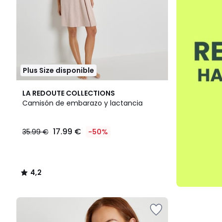
Plus Size disponible
4,2
LA REDOUTE COLLECTIONS
/ 5
Camisón de embarazo y lactancia
17.99 €
35.99 €
-50%
4,2
/
5