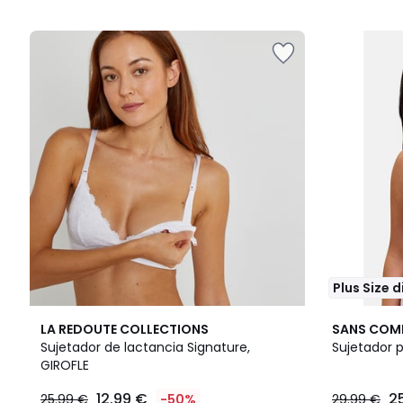
5
Plus Size 
3,8
4,2
LA REDOUTE COLLECTIONS
SANS COM
/ 5
/ 5
Sujetador de lactancia Signature,
Sujetador 
GIROFLE
12.99 €
2
25.99 €
-50%
29.99 €