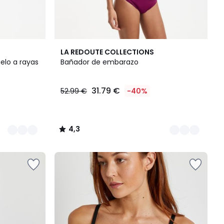
2
4,3
LA REDOUTE COLLECTIONS
Colores
/ 5
lo a rayas
Bañador de embarazo
31.79 €
52.99 €
-40%
4,3
/
5