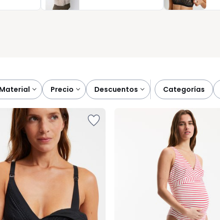
pecial, lo importante es sentirse bien y disfrutar de cada
ara acompañarle con una moda premamá pensada para usted.
material
precio
descuentos
categorías