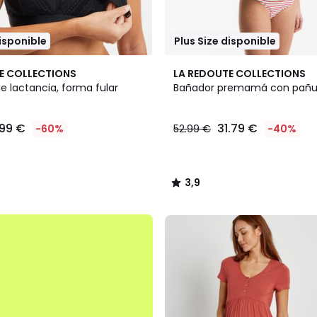
disponible
Plus Size disponible
2
3,9
E COLLECTIONS
LA REDOUTE COLLECTIONS
Colores
/ 5
e lactancia, forma fular
Bañador premamá con pañue
.99 €
31.79 €
-60%
52.99 €
-40%
3,9
/
5