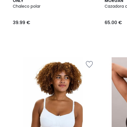
ONLY
MORGAN
Chaleco polar
Cazadora c
39.99 €
65.00 €