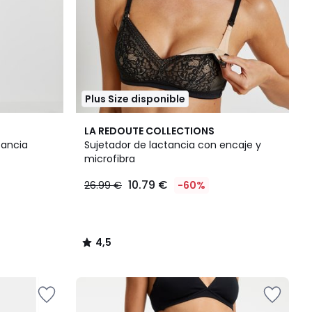
Plus Size disponible
4,5
LA REDOUTE COLLECTIONS
/ 5
tancia
Sujetador de lactancia con encaje y
microfibra
10.79 €
26.99 €
-60%
4,5
/
5