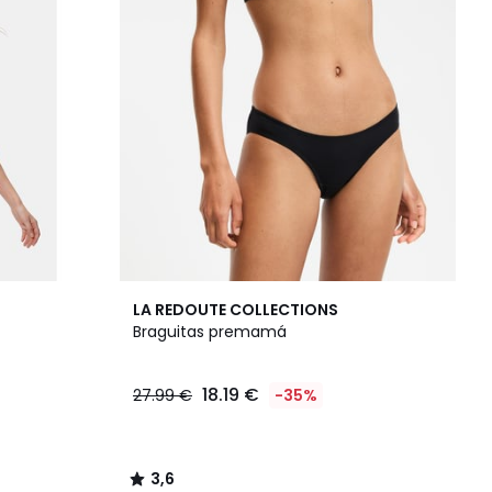
3,6
LA REDOUTE COLLECTIONS
/ 5
Braguitas premamá
18.19 €
27.99 €
-35%
3,6
/