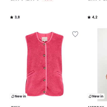
3,8
4,2
/
/
5
5
New in
New in