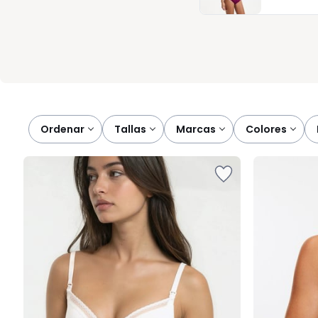
una experiencia rápida y agradable. Porque en esta etapa tan es
instante con serenidad. En La Redoute, estamos a su lado p
Ordenar
tallas
marcas
colores