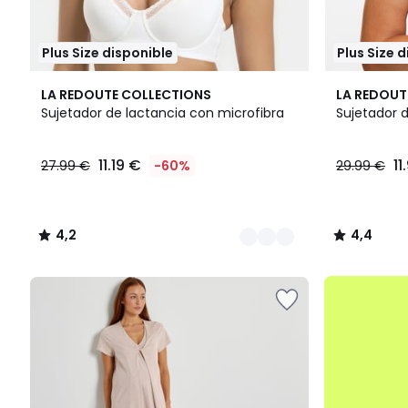
Plus Size disponible
Plus Size 
2
4,2
4,4
LA REDOUTE COLLECTIONS
LA REDOUT
Colores
/ 5
/ 5
Sujetador de lactancia con microfibra
Sujetador d
11.19
11.19 €
11
27.99 €
-60%
29.99 €
€
en
lugar
de
4,2
4,4
27.99
/
/
€
5
5
60%
.
descuento
aplicado.