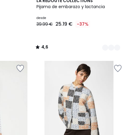
2
4,6
LA REDOUTE COLLECTIONS
Colores
/ 5
Pijama de embarazo y lactancia
desde
25.19 €
39.99 €
-37%
4,6
/
5