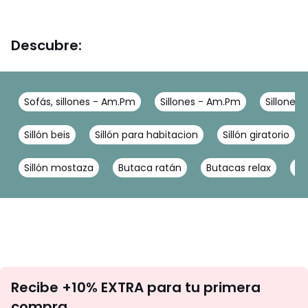
Descubre:
Sofás, sillones - Am.Pm
Sillones - Am.Pm
Sillones
Sillón beis
Sillón para habitacion
Sillón giratorio
Sillón mostaza
Butaca ratán
Butacas relax
Si
No
Recibe +10% EXTRA para tu primera
te
compra