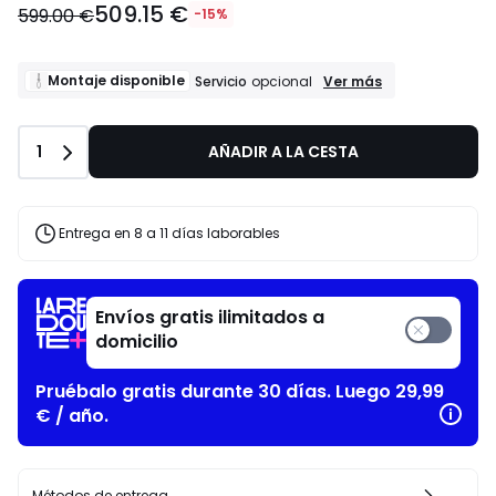
509.15 €
599.00 €
-15%
Montaje
Montaje disponible
Ver más
Servicio
opcional
disponible
Servicio
opcional
Cantidad
1
AÑADIR A LA CESTA
Entrega en 8 a 11 días laborables
Envíos gratis ilimitados a
domicilio
Pruébalo gratis durante 30 días. Luego 29,99
€ / año.
Métodos de entrega