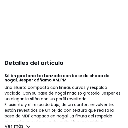
Detalles del artículo
Sillón giratorio texturizado con base de chapa de
nogal, Jesper cáñamo
AM.PM
Una silueta compacta con líneas curvas y respaldo
vaciado. Con su base de nogal macizo giratorio, Jesper es
un elegante sillón con un perfil revisitado.
El asiento y el respaldo bajo, de un confort envolvente,
están revestidos de un tejido con textura que realza la
base de MDF chapado en nogal. La finura del respaldo
contrasta con el grosor del cojín. Una exclusividad
Ver más
contemporánea de AMPM.