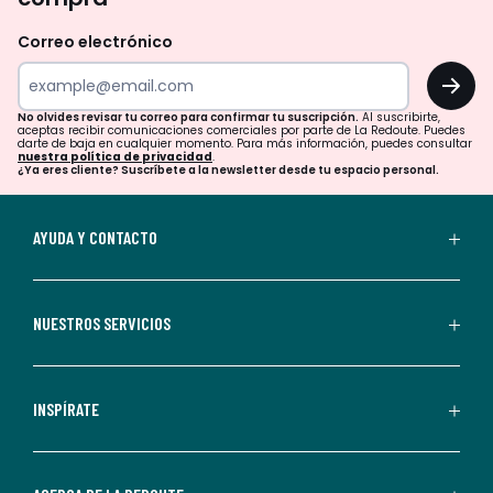
olvides
revisar
Correo electrónico
tu
OK
correo
para
No olvides revisar tu correo para confirmar tu suscripción.
Al suscribirte,
aceptas recibir comunicaciones comerciales por parte de La Redoute. Puedes
confirmar
darte de baja en cualquier momento. Para más información, puedes consultar
nuestra política de privacidad
.
tu
¿Ya eres cliente? Suscríbete a la newsletter desde tu espacio personal.
suscripción.
Al
AYUDA Y CONTACTO
suscribirte,
aceptas
recibir
NUESTROS SERVICIOS
comunicaciones
comerciales
personalizadas
INSPÍRATE
por
parte
de