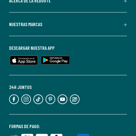
ACERCA DE LA REDOUTE
La
Redoute.
Puedes
NUESTRAS MARCAS
darte
de
baja
DESCARGAR NUESTRA APP
en
cualquier
momento.
Para
más
24H JUNTOS
información,
puedes
consultar
nuestra
<2>política
FORMAS DE PAGO:
de