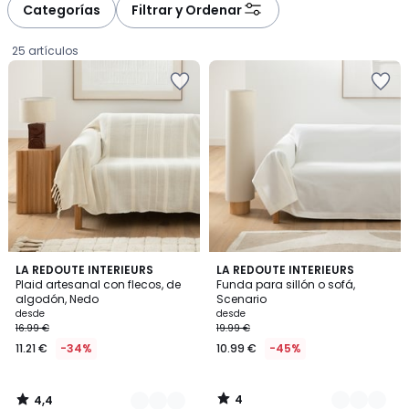
à
à
Categorías
Filtrar y Ordenar
gauche
droite
25 artículos
4,4
4
12
LA REDOUTE INTERIEURS
8
LA REDOUTE INTERIEURS
/ 5
/
Plaid artesanal con flecos, de
Funda para sillón o sofá,
Colores
Colores
5
algodón, Nedo
Scenario
Precio
desde
desde
16.99 €
19.99 €
a
11.21 €
-34%
10.99 €
-45%
partir
de
11.21
4
4,4
€
/
/