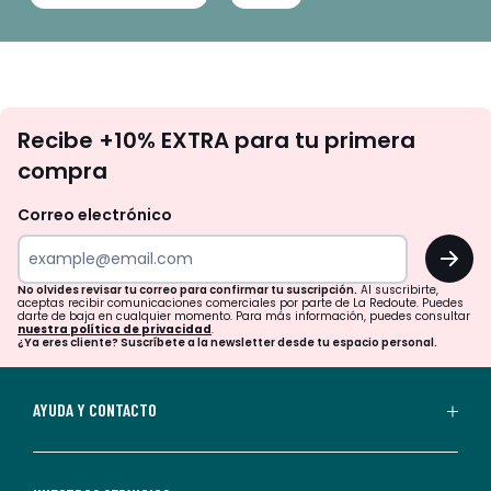
No
Recibe +10% EXTRA para tu primera
te
compra
olvides
revisar
Correo electrónico
tu
OK
correo
para
No olvides revisar tu correo para confirmar tu suscripción.
Al suscribirte,
aceptas recibir comunicaciones comerciales por parte de La Redoute. Puedes
confirmar
darte de baja en cualquier momento. Para más información, puedes consultar
nuestra política de privacidad
.
tu
¿Ya eres cliente? Suscríbete a la newsletter desde tu espacio personal.
suscripción.
Al
AYUDA Y CONTACTO
suscribirte,
aceptas