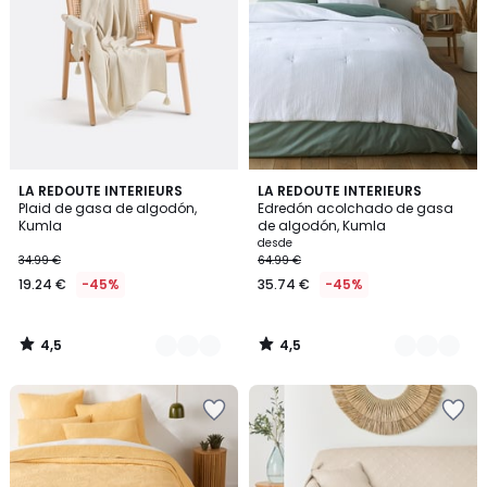
4,5
4,5
4
LA REDOUTE INTERIEURS
9
LA REDOUTE INTERIEURS
/ 5
/ 5
Plaid de gasa de algodón,
Edredón acolchado de gasa
Colores
Colores
Kumla
de algodón, Kumla
desde
34.99 €
64.99 €
19.24 €
-45%
35.74 €
-45%
4,5
4,5
/
/
5
5