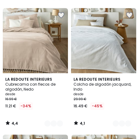
5
5
en
lugar
de
16.99
€
34%
descuento
aplicado.
4,4
4,1
12
LA REDOUTE INTERIEURS
6
LA REDOUTE INTERIEURS
/ 5
/ 5
Cubrecama con flecos de
Colcha de algodón jacquard,
Colores
Colores
algodón, Nedo
Indo
desde
desde
16.99 €
29.99 €
11.21 €
-34%
16.49 €
-45%
4,4
4,1
/
/
5
5