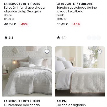
3,5
4,1
LA REDOUTE INTERIEURS
5
LA REDOUTE INTERIEURS
/ 5
/ 5
Edredón infantil acolchado,
Edredón acolchado de lino
Colores
algodón vichy, Georgette
lavado liso, Abella
desde
desde
84.99 €
119.00 €
46.74 €
-45%
65.45 €
-45%
3,5
4,1
/
/
5
5
4,6
1
LA REDOUTE INTERIEURS
2
AM.PM
/ 5
/
Cubrecama acolchado
Colcha de algodón
Colores