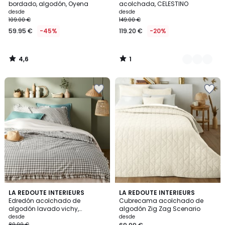
5
bordado, algodón, Oyena
acolchada, CELESTINO
desde
desde
109.00 €
149.00 €
59.95 €
-45%
119.20 €
-20%
4,6
1
/
/
5
5
3,2
4,4
LA REDOUTE INTERIEURS
2
LA REDOUTE INTERIEURS
/ 5
/ 5
Edredón acolchado de
Cubrecama acolchado de
Colores
algodón lavado vichy,
algodón Zig Zag Scenario
Georgette
desde
desde
89.99 €