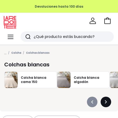
Devoluciones hasta 100 días
Ir
a
La
la
Redoute
Menu
Buscar
cesta
Últimos
...
artículos
Colcha
Colchas blancas
vistos
Colchas blancas
Colcha blanca
Colcha blanca
cama 150
algodón
Précédent
Suivan
-
-
défiler
défiler