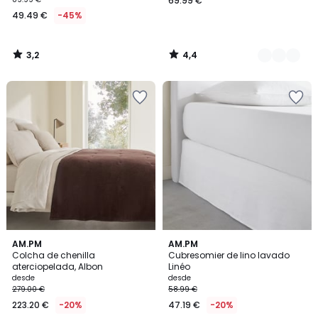
69.99 €
49.49 €
-45%
3,2
4,4
/
/
5
5
4
4
4
AM.PM
3
AM.PM
/
/
Colcha de chenilla
Cubresomier de lino lavado
Colores
Colores
5
5
aterciopelada, Albon
Linéo
desde
desde
279.00 €
58.99 €
223.20 €
-20%
47.19 €
-20%