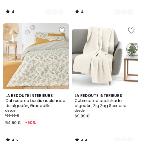
4
4
/
/
5
5
4,5
4,4
LA REDOUTE INTERIEURS
2
LA REDOUTE INTERIEURS
/ 5
/ 5
Cubrecama boutis acolchado
Cubrecama acolchado
Colores
de algodón, Granadille
algodón, Zig Zag Scenario
desde
desde
109.00 €
69.99 €
54.50 €
-50%
4,5
4,4