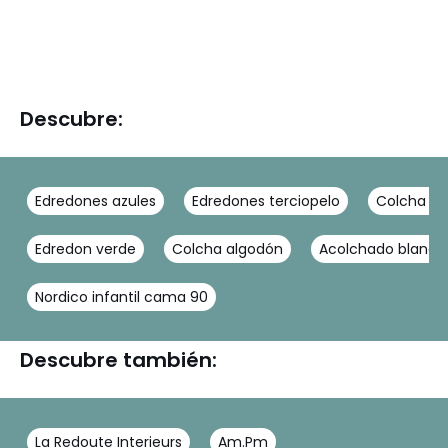
Descubre:
Edredones azules
Edredones terciopelo
Colcha c
Edredon verde
Colcha algodón
Acolchado blanco
Nordico infantil cama 90
Descubre también:
La Redoute Interieurs
Am.Pm