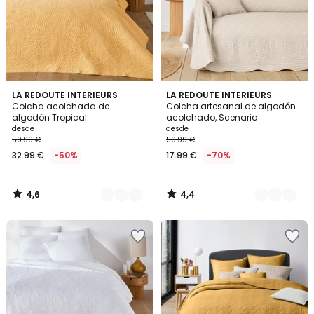
4,6
4,4
5
LA REDOUTE INTERIEURS
9
LA REDOUTE INTERIEURS
/ 5
/ 5
Colcha acolchada de
Colcha artesanal de algodón
Colores
Colores
algodón Tropical
acolchado, Scenario
desde
desde
59.99 €
59.99 €
32.99 €
-50%
17.99 €
-70%
4,6
4,4
/
/
5
5