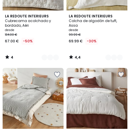
4
4,4
4
LA REDOUTE INTERIEURS
2
LA REDOUTE INTERIEURS
/
/ 5
Cubrecama acolchado y
Colcha de algodón de tuft,
Colores
Colores
5
bordado, Aéri
Assa
desde
desde
134.00 €
99.99 €
67.00 €
-50%
69.99 €
-30%
4
4,4
/
/
5
5