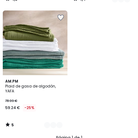
/
/
5
5
5
2
AM.PM
/
Plaid de gasa de algodón,
Colores
5
YAFA
78.99 €
59.24 €
-25%
5
/
5
Página 1 de 1