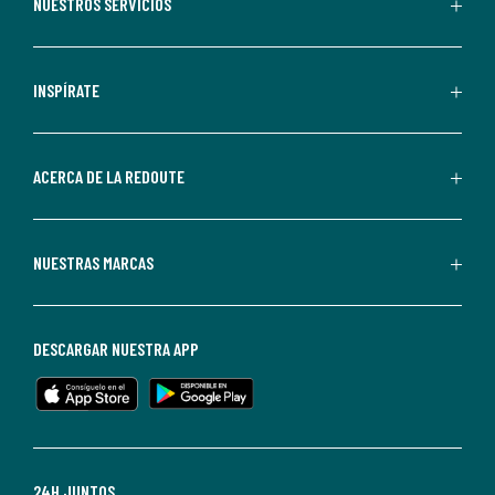
recibir
NUESTROS SERVICIOS
comunicaciones
comerciales
personalizadas
INSPÍRATE
por
parte
de
ACERCA DE LA REDOUTE
La
Redoute.
Puedes
NUESTRAS MARCAS
darte
de
baja
DESCARGAR NUESTRA APP
en
cualquier
momento.
Para
más
24H JUNTOS