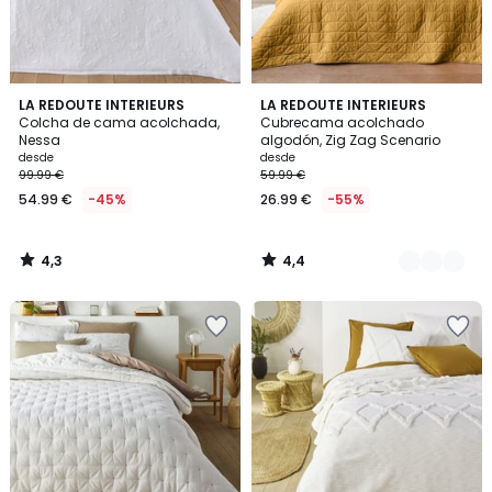
4,3
4,4
LA REDOUTE INTERIEURS
9
LA REDOUTE INTERIEURS
/ 5
/ 5
Colcha de cama acolchada,
Cubrecama acolchado
Colores
Nessa
algodón, Zig Zag Scenario
desde
desde
99.99 €
59.99 €
54.99 €
-45%
26.99 €
-55%
4,3
4,4
/
/
5
5