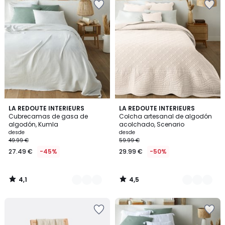
4,1
4,5
7
LA REDOUTE INTERIEURS
8
LA REDOUTE INTERIEURS
/ 5
/ 5
Cubrecamas de gasa de
Colcha artesanal de algodón
Colores
Colores
algodón, Kumla
acolchado, Scenario
desde
desde
49.99 €
59.99 €
27.49 €
-45%
29.99 €
-50%
4,1
4,5
/
/
5
5