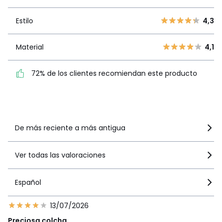
3
15
Estilo
4,3
Estilo
4,3
2
5
1
12
Material
4,1
Material
4,1
72% de los clientes
72% de los clientes recomiendan este producto
recomiendan este producto
Ver más detalles
De más reciente a más antigua
Ver todas las valoraciones
Español
13/07/2026
Preciosa colcha