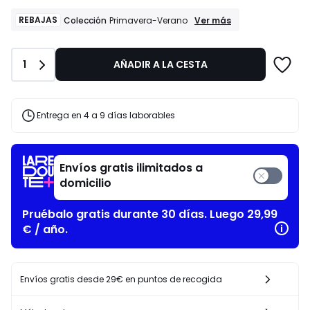
de
23.99
REBAJAS
REBAJAS
Ver más
Colección
Primavera-Verano
Colección
€
Primavera-
en
Verano
lugar
Cantidad
1
AÑADIR A LA CESTA
de
39.99
€
Entrega en 4 a 9 días laborables
40%
descuento
aplicado.
Envíos gratis ilimitados a
domicilio
Pruébalo gratis durante 30 días. Luego 29,99
€ / año.
Envíos gratis desde 29€ en puntos de recogida