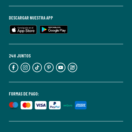
darte
de
baja
DESCARGAR NUESTRA APP
en
cualquier
momento.
Para
más
24H JUNTOS
información,
puedes
consultar
nuestra
<2>política
FORMAS DE PAGO:
de
privacidad</2>.