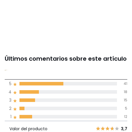
Últimos comentarios sobre este artículo
3,8
5
41
(91)
de promedio
4
18
3
15
Reseñas 100% certificadas,
2
5
Compromiso La Redoute
1
12
Valor del
5
41
3,7
producto
Valor del producto
3,7
4
18