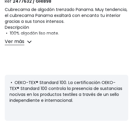
Ref
2477632 / GHI898
Cubrecama de algodón trenzado Panama. Muy tendencia,
el cubrecama Panama exaltará con encanto tu interior
gracias a sus tonos intensos.
Descripción
• 100% algodón liso mate.
• Acabado con flecos.
Ver más
Cuidados
• Lavable a máquina a 30 ºC
Dimensiones
• 140 x 200 cm.
• 150 x 150 cm.
• OEKO-TEX® Standard 100. La certificación OEKO-
• 180 x 230 cm.
TEX® Standard 100 controla la presencia de sustancias
• 230 x 250 cm.
nocivas en los productos textiles a través de un sello
• 250 x 350 cm.
independiente e internacional.