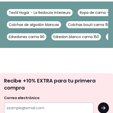
Textil Hogar - La Redoute Interieurs
Ropa de cama - La
Colchas de algodón blancas
Colchas bouti cama 150
Edredones cama 90
Edredon blanco cama 150
Ed
No
Recibe +10% EXTRA para tu primera
te
compra
olvides
revisar
Correo electrónico
tu
OK
correo