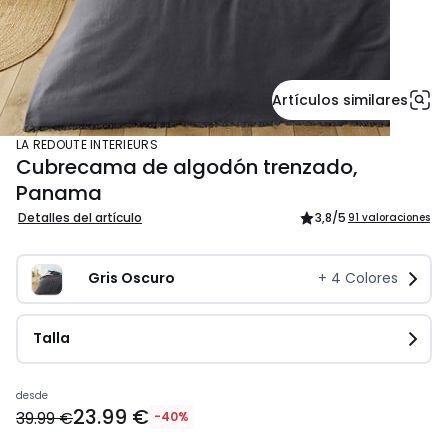
Artículos similares
LA REDOUTE INTERIEURS
Cubrecama de algodón trenzado,
Panama
Detalles del artículo
3,8
/5
91 valoraciones
Gris Oscuro
+
4
Colores
Talla
Precio
desde
23.99 €
a
39.99 €
-40%
partir