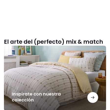
El arte del (perfecto) mix & match
Inspírate
con
nuestra
colección
Inspírate con nuestra
colección