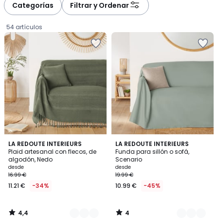
à
à
Categorías
Filtrar y Ordenar
gauche
droite
54 artículos
4,4
4
12
LA REDOUTE INTERIEURS
8
LA REDOUTE INTERIEURS
/ 5
/
Plaid artesanal con flecos, de
Funda para sillón o sofá,
Colores
Colores
5
algodón, Nedo
Scenario
Precio
desde
desde
16.99 €
19.99 €
a
11.21 €
-34%
10.99 €
-45%
partir
de
11.21
4,4
4
€
/
/