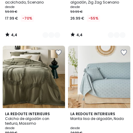
acolchado, Scenario
algodón, Zig Zag Scenario
desde
desde
59.99 €
59.99 €
17.99 €
-70%
26.99 €
-55%
4,4
4,4
/
/
5
5
4,6
4,7
2
LA REDOUTE INTERIEURS
3
LA REDOUTE INTERIEURS
/ 5
/ 5
Colcha de algodón con
Manta lisa de algodón, Nado
Colores
Colores
textura, Massimo
desde
desde
99.99 €
24.99 €