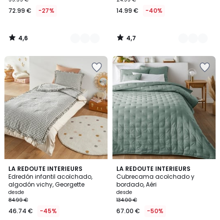
72.99 €
-27%
14.99 €
-40%
4,6
4,7
/
/
5
5
3,5
4
LA REDOUTE INTERIEURS
4
LA REDOUTE INTERIEURS
/ 5
/
Edredón infantil acolchado,
Cubrecama acolchado y
Colores
5
algodón vichy, Georgette
bordado, Aéri
desde
desde
84.99 €
134.00 €
46.74 €
-45%
67.00 €
-50%