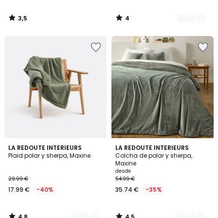
3,5
4
/
/
5
5
4,8
4,5
10
LA REDOUTE INTERIEURS
6
LA REDOUTE INTERIEURS
/ 5
/ 5
Plaid polar y sherpa, Maxine
Colcha de polar y sherpa,
Colores
Colores
Maxine
desde
29.99 €
54.99 €
17.99 €
-40%
35.74 €
-35%
4,8
4,5