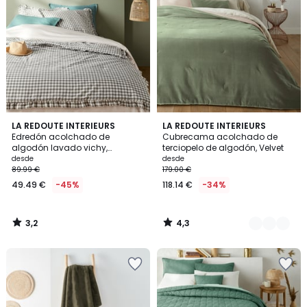
3,2
4,3
LA REDOUTE INTERIEURS
7
LA REDOUTE INTERIEURS
/ 5
/ 5
Edredón acolchado de
Cubrecama acolchado de
Colores
algodón lavado vichy,
terciopelo de algodón, Velvet
Georgette
desde
desde
89.99 €
179.00 €
49.49 €
-45%
118.14 €
-34%
3,2
4,3
/
/
5
5