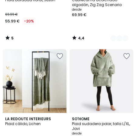
Colores
5
algodón, Zig Zag Scenario
desde
69.99 €
69.99 €
55.99 €
-20%
5
4,4
/
/
5
5
4,5
4,7
5
LA REDOUTE INTERIEURS
9
SO'HOME
/ 5
/ 5
Plaid cálido, Lichen
Plaid sudadera polar, talla L/XL,
Colores
Colores
Javi
desde