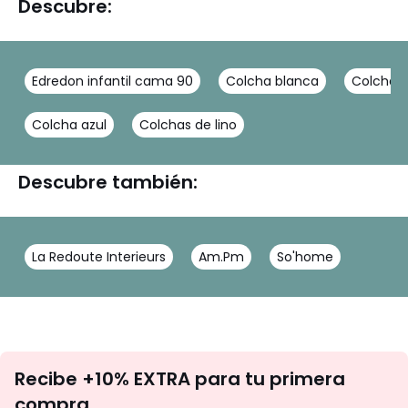
Descubre:
Edredon infantil cama 90
Colcha blanca
Colcha 
Colcha azul
Colchas de lino
Descubre también:
La Redoute Interieurs
Am.Pm
So'home
No
Recibe +10% EXTRA para tu primera
te
compra