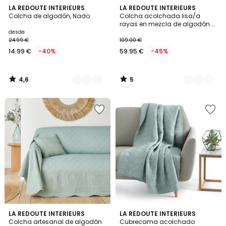
4,6
5
3
LA REDOUTE INTERIEURS
3
LA REDOUTE INTERIEURS
/ 5
/
Colcha de algodón, Nado
Colcha acolchada lisa/a
Colores
Colores
5
rayas en mezcla de algodón y
lino, BOISSEAU
desde
24.99 €
109.00 €
14.99 €
-40%
59.95 €
-45%
4,6
5
/
/
5
5
4,4
4,4
9
LA REDOUTE INTERIEURS
9
LA REDOUTE INTERIEURS
/ 5
/ 5
Colcha artesanal de algodón
Cubrecama acolchado
Colores
Colores