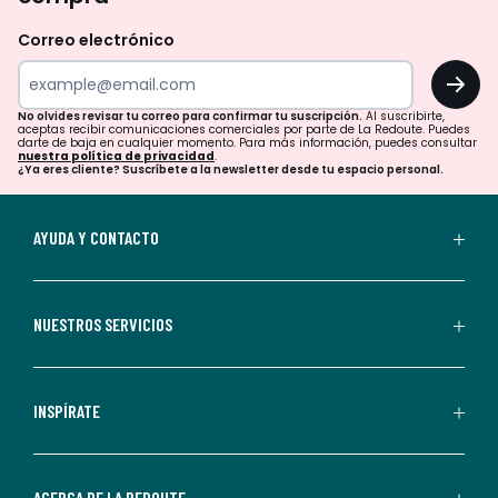
olvides
revisar
Correo electrónico
tu
OK
correo
para
No olvides revisar tu correo para confirmar tu suscripción.
Al suscribirte,
aceptas recibir comunicaciones comerciales por parte de La Redoute. Puedes
confirmar
darte de baja en cualquier momento. Para más información, puedes consultar
nuestra política de privacidad
.
tu
¿Ya eres cliente? Suscríbete a la newsletter desde tu espacio personal.
suscripción.
Al
AYUDA Y CONTACTO
suscribirte,
aceptas
recibir
NUESTROS SERVICIOS
comunicaciones
comerciales
personalizadas
INSPÍRATE
por
parte
de
ACERCA DE LA REDOUTE