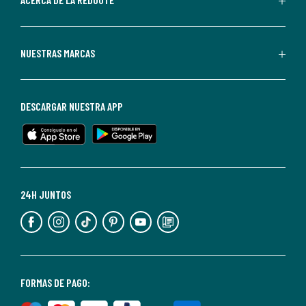
La
Redoute.
Puedes
NUESTRAS MARCAS
darte
de
baja
DESCARGAR NUESTRA APP
en
cualquier
momento.
Para
más
24H JUNTOS
información,
puedes
consultar
nuestra
<2>política
FORMAS DE PAGO:
de