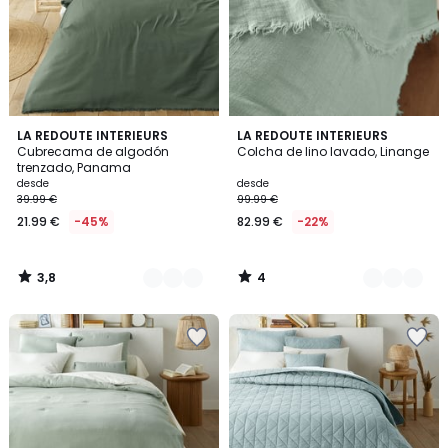
3,8
4
5
LA REDOUTE INTERIEURS
5
LA REDOUTE INTERIEURS
/ 5
/
Cubrecama de algodón
Colcha de lino lavado, Linange
Colores
Colores
5
trenzado, Panama
desde
desde
39.99 €
99.99 €
21.99 €
-45%
82.99 €
-22%
3,8
4
/
/
5
5