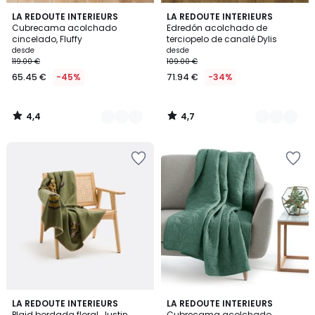
4,4
4,7
2
LA REDOUTE INTERIEURS
2
LA REDOUTE INTERIEURS
/ 5
/ 5
Cubrecama acolchado
Edredón acolchado de
Colores
Colores
cincelado, Fluffy
terciopelo de canalé Dylis
desde
desde
119.00 €
109.00 €
65.45 €
-45%
71.94 €
-34%
4,4
4,7
/
/
5
5
5
4,4
LA REDOUTE INTERIEURS
2
LA REDOUTE INTERIEURS
/
/ 5
Plaid bordada floral, Justin
Cubrecama acolchado