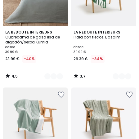
4,5
3,7
4
LA REDOUTE INTERIEURS
4
LA REDOUTE INTERIEURS
/ 5
/ 5
Cubrecama de gasa lisa de
Plaid con flecos, Basalm
Colores
Colores
algodón/serpa Kumla
desde
desde
39.99 €
39.99 €
23.99 €
-40%
26.39 €
-34%
4,5
3,7
/
/
5
5