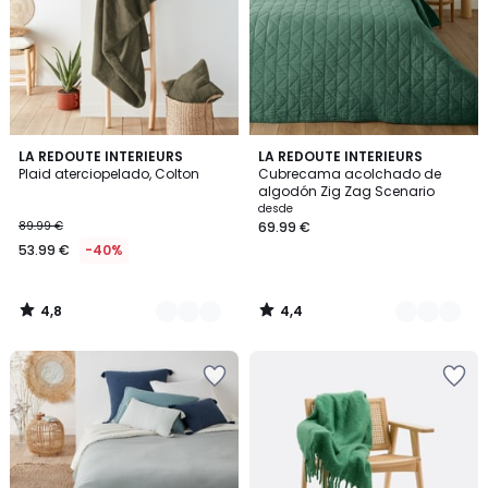
4,8
4,4
3
LA REDOUTE INTERIEURS
2
LA REDOUTE INTERIEURS
/ 5
/ 5
Plaid aterciopelado, Colton
Cubrecama acolchado de
Colores
Colores
algodón Zig Zag Scenario
desde
89.99 €
69.99 €
53.99 €
-40%
4,8
4,4
/
/
5
5