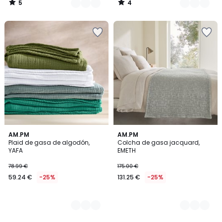
5
4
/
/
5
5
2
AM.PM
2
AM.PM
Plaid de gasa de algodón,
Colcha de gasa jacquard,
Colores
Colores
YAFA
EMETH
78.99 €
175.00 €
59.24 €
-25%
131.25 €
-25%