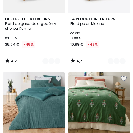
4,7
4,7
4
LA REDOUTE INTERIEURS
10
LA REDOUTE INTERIEURS
/ 5
/ 5
Plaid de gasa de algodón y
Plaid polar, Maxine
Colores
Colores
sherpa, Kumla
desde
64.99 €
19.99 €
35.74 €
-45%
10.99 €
-45%
4,7
4,7
/
/
5
5