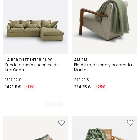
7
LA REDOUTE INTERIEURS
AM.PM
Funda de sofá rinconero de
Plaid liso, de lana y poliamida,
Colores
lino Odna
Mantas
1599.00 €
299.00 €
1423.11 €
-11%
224.25 €
-25%