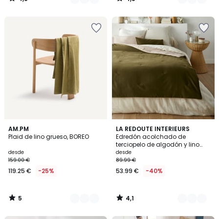
/
/
5
5
5
4,1
7
AM.PM
6
LA REDOUTE INTERIEURS
/
/ 5
Plaid de lino grueso, BOREO
Edredón acolchado de
Colores
Colores
5
terciopelo de algodón y lino
liso, Velvet
desde
desde
159.00 €
89.99 €
119.25 €
-25%
53.99 €
-40%
5
4,1
/
/
5
5