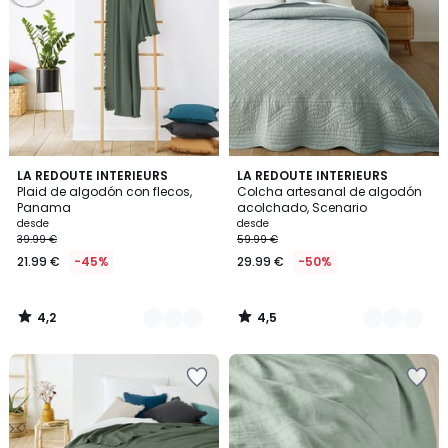
4,2
4,5
5
LA REDOUTE INTERIEURS
8
LA REDOUTE INTERIEURS
/ 5
/ 5
Plaid de algodón con flecos,
Colcha artesanal de algodón
Colores
Colores
Panama
acolchado, Scenario
desde
desde
39.99 €
59.99 €
21.99 €
-45%
29.99 €
-50%
4,2
4,5
/
/
5
5