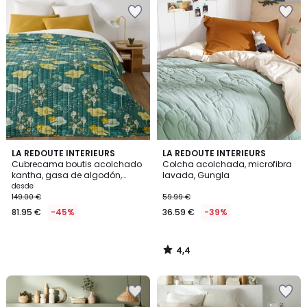
4,4
LA REDOUTE INTERIEURS
LA REDOUTE INTERIEURS
/ 5
Cubrecama boutis acolchado
Colcha acolchada, microfibra
kantha, gasa de algodón,
lavada, Gungla
SONG
desde
149.00 €
59.99 €
81.95 €
-45%
36.59 €
-39%
4,4
/
5