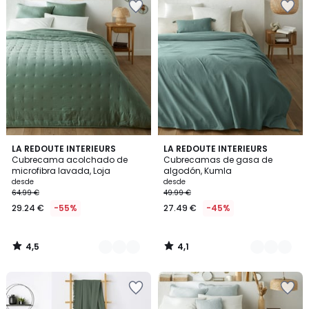
4,5
4,1
5
LA REDOUTE INTERIEURS
7
LA REDOUTE INTERIEURS
/ 5
/ 5
Cubrecama acolchado de
Cubrecamas de gasa de
Colores
Colores
microfibra lavada, Loja
algodón, Kumla
desde
desde
64.99 €
49.99 €
29.24 €
-55%
27.49 €
-45%
4,5
4,1
/
/
5
5