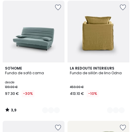
3,9
6
SO'HOME
7
LA REDOUTE INTERIEURS
/ 5
Funda de sofá cama
Funda de sillón de lino Odna
Colores
Colores
desde
139.00 €
459.00 €
97.30 €
-30%
413.10 €
-10%
3,9
/
5