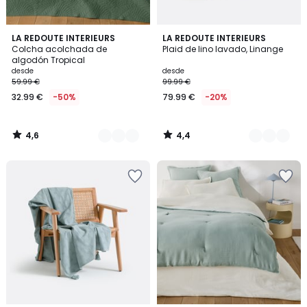
4,6
4,4
5
LA REDOUTE INTERIEURS
5
LA REDOUTE INTERIEURS
/ 5
/ 5
Colcha acolchada de
Plaid de lino lavado, Linange
Colores
Colores
algodón Tropical
desde
desde
59.99 €
99.99 €
32.99 €
-50%
79.99 €
-20%
4,6
4,4
/
/
5
5