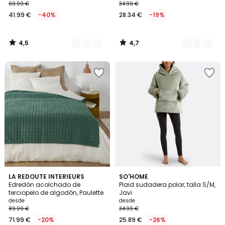
69.99 €
34.99 €
41.99 €
-40%
28.34 €
-19%
4,5
4,7
/
/
5
5
4,7
4,9
3
LA REDOUTE INTERIEURS
9
SO'HOME
/ 5
/ 5
Edredón acolchado de
Plaid sudadera polar, talla S/M,
Colores
Colores
terciopelo de algodón, Paulette
Javi
desde
desde
89.99 €
34.99 €
71.99 €
-20%
25.89 €
-26%