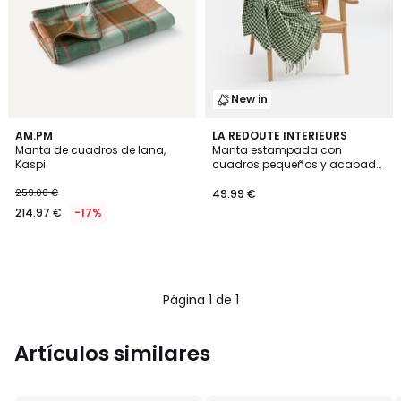
New in
AM.PM
LA REDOUTE INTERIEURS
Manta de cuadros de lana,
Manta estampada con
Kaspi
cuadros pequeños y acabado
con flecos, ONESSA
259.00 €
49.99 €
214.97 €
-17%
Página 1 de 1
Artículos similares