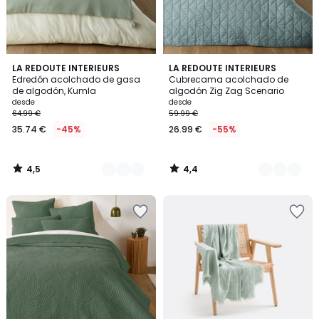
4,5
4,4
9
LA REDOUTE INTERIEURS
8
LA REDOUTE INTERIEURS
/ 5
/ 5
Edredón acolchado de gasa
Cubrecama acolchado de
Colores
Colores
de algodón, Kumla
algodón Zig Zag Scenario
desde
desde
64.99 €
59.99 €
35.74 €
-45%
26.99 €
-55%
4,5
4,4
/
/
5
5