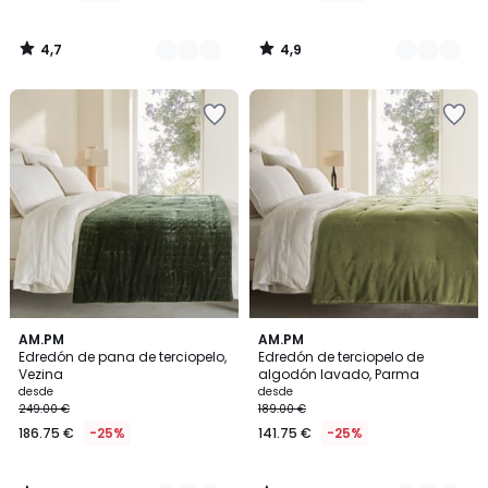
4,7
4,9
/
/
5
5
5
4
5
AM.PM
4
AM.PM
/
/
Edredón de pana de terciopelo,
Edredón de terciopelo de
Colores
Colores
5
5
Vezina
algodón lavado, Parma
desde
desde
249.00 €
189.00 €
186.75 €
-25%
141.75 €
-25%