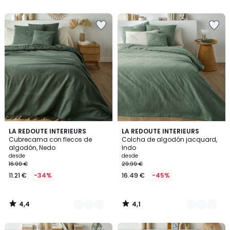
5
5
en
lugar
de
16.99
€
34%
descuento
aplicado.
4,4
4,1
12
LA REDOUTE INTERIEURS
6
LA REDOUTE INTERIEURS
/ 5
/ 5
Cubrecama con flecos de
Colcha de algodón jacquard,
Colores
Colores
algodón, Nedo
Indo
desde
desde
16.99 €
29.99 €
11.21 €
-34%
16.49 €
-45%
4,4
4,1
/
/
5
5