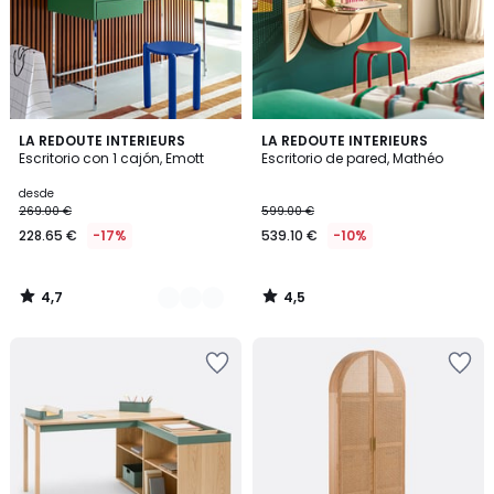
4,7
4,5
2
LA REDOUTE INTERIEURS
LA REDOUTE INTERIEURS
/ 5
/ 5
Escritorio con 1 cajón, Emott
Escritorio de pared, Mathéo
Colores
desde
269.00 €
599.00 €
228.65 €
-17%
539.10 €
-10%
4,7
4,5
/
/
5
5