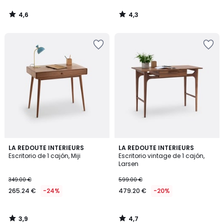
4,6
4,3
/
/
5
5
3,9
4,7
LA REDOUTE INTERIEURS
LA REDOUTE INTERIEURS
/ 5
/ 5
Escritorio de 1 cajón, Miji
Escritorio vintage de 1 cajón,
Larsen
349.00 €
599.00 €
265.24 €
-24%
479.20 €
-20%
3,9
4,7
/
/