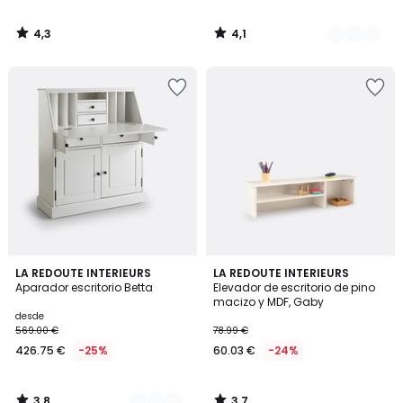
4,3
4,1
/
/
5
5
3,8
3,7
2
LA REDOUTE INTERIEURS
LA REDOUTE INTERIEURS
/ 5
/ 5
Aparador escritorio Betta
Elevador de escritorio de pino
Colores
macizo y MDF, Gaby
desde
569.00 €
78.99 €
426.75 €
-25%
60.03 €
-24%
3,8
3,7