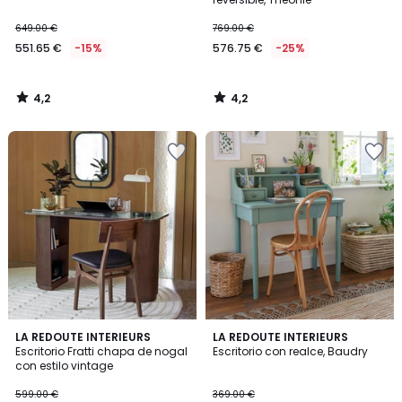
649.00 €
769.00 €
551.65 €
-15%
576.75 €
-25%
4,2
4,2
/
/
5
5
4,5
3,8
LA REDOUTE INTERIEURS
LA REDOUTE INTERIEURS
/ 5
/ 5
Escritorio Fratti chapa de nogal
Escritorio con realce, Baudry
con estilo vintage
599.00 €
369.00 €