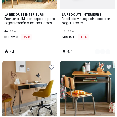
4,1
4,4
LA REDOUTE INTERIEURS
2
LA REDOUTE INTERIEURS
/ 5
/ 5
Escritorio JIMI con espacio para
Escritorio vintage chapado en
Colores
organización a los dos lados
nogal, Topim
449.00 €
599.00 €
350.22 €
-22%
509.15 €
-15%
4,1
4,4
/
/
5
5