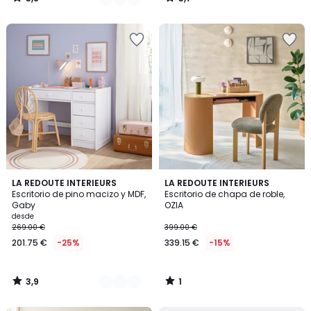
/
/
5
5
3,9
1
2
LA REDOUTE INTERIEURS
LA REDOUTE INTERIEURS
/ 5
/
Escritorio de pino macizo y MDF,
Escritorio de chapa de roble,
Colores
5
Gaby
OZIA
desde
269.00 €
399.00 €
201.75 €
-25%
339.15 €
-15%
3,9
1
/
/
5
5