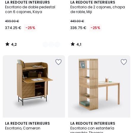
4,2
4,1
2
LA REDOUTE INTERIEURS
LA REDOUTE INTERIEURS
/ 5
/ 5
Escritorio de doble pedestal
Escritorio de 2 cajones, chapa
Colores
con 6 cajones, Kaya
de roble, Miji
499.00 €
449.00 €
374.25 €
-25%
336.75 €
-25%
4,2
4,1
/
/
5
5
4,2
4,2
LA REDOUTE INTERIEURS
LA REDOUTE INTERIEURS
/ 5
/ 5
Escritorio, Cameron
Escritorio con estantería
reversible, Theonie