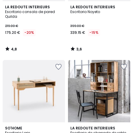
4,8
3,6
LA REDOUTE INTERIEURS
LA REDOUTE INTERIEURS
/ 5
/ 5
Escritorio consola de pared
Escritorio Noyeto
Quilda
219.00 €
399.00 €
175.20 €
-20%
339.15 €
-15%
4,8
3,6
/
/
5
5
3,8
4
SO'HOME
LA REDOUTE INTERIEURS
/ 5
/
Escritorio Loris
Escritorio de chapado de roble