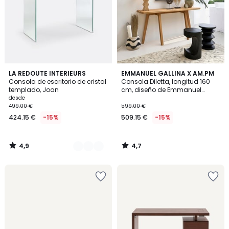
4,9
4,7
2
LA REDOUTE INTERIEURS
EMMANUEL GALLINA X AM.PM
/ 5
/ 5
Consola de escritorio de cristal
Consola Diletta, longitud 160
Colores
templado, Joan
cm, diseño de Emmanuel
Gallina
desde
499.00 €
599.00 €
424.15 €
-15%
509.15 €
-15%
4,9
4,7
/
/
5
5