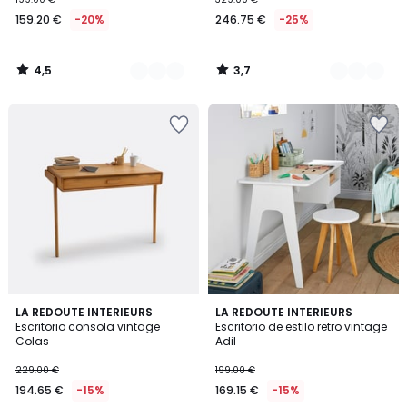
159.20 €
-20%
246.75 €
-25%
4,5
3,7
/
/
5
5
4,3
4,1
LA REDOUTE INTERIEURS
4
LA REDOUTE INTERIEURS
/ 5
/ 5
Escritorio consola vintage
Escritorio de estilo retro vintage
Colores
Colas
Adil
229.00 €
199.00 €
194.65 €
-15%
169.15 €
-15%