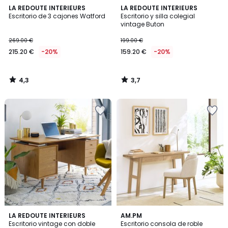
4,3
3,7
LA REDOUTE INTERIEURS
LA REDOUTE INTERIEURS
/ 5
/ 5
Escritorio de 3 cajones Watford
Escritorio y silla colegial
vintage Buton
269.00 €
199.00 €
215.20 €
-20%
159.20 €
-20%
4,3
3,7
/
/
5
5
4,4
4,3
LA REDOUTE INTERIEURS
AM.PM
/ 5
/ 5
Escritorio vintage con doble
Escritorio consola de roble