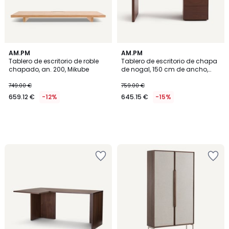
AM.PM
AM.PM
Tablero de escritorio de roble
Tablero de escritorio de chapa
chapado, an. 200, Mikube
de nogal, 150 cm de ancho,
MIKUBE
749.00 €
759.00 €
659.12 €
-12%
645.15 €
-15%