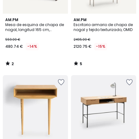
2
5
AM.PM
AM.PM
/
/
Mesa de esquina de chapa de
Escritorio armario de chapa de
5
5
nogal, longitud 165 cm,
nogal y tejido texturizado, OMID
Working
559.00 €
2495.00 €
480.74 €
-14%
2120.75 €
-15%
2
5
/
/
5
5