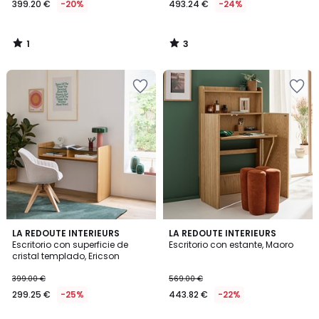
399.20 €
-20%
493.24 €
-24%
en
lugar
de
1
3
499.00
/
/
5
5
€
20%
descuento
aplicado.
2,4
LA REDOUTE INTERIEURS
LA REDOUTE INTERIEURS
/ 5
Escritorio con superficie de
Escritorio con estante, Maoro
cristal templado, Ericson
399.00 €
569.00 €
299.25 €
-25%
443.82 €
-22%