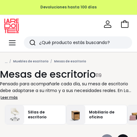
REMATE FINAL HASTA -70%
Ir
a
La
la
Redoute
Menu
Buscar
cesta
Últimos
...
artículos
Muebles de escritorio
Mesas de escritorio
Mesas de escritorio
vistos
119
Pensado para acompañarle cada día, su mesa de escritorio
debe adaptarse a su ritmo y a sus necesidades reales. En La
Redoute sabemos que un entorno bien organizado influye
Leer más
directamente en su concentración y en su bienestar. Por eso,
reunimos mesas versátiles y funcionales, adecuadas tanto
Sillas de
Mobiliario de
para el despacho en casa como para la oficina compartida. Si
escritorio
oficina
busca una superficie amplia para ordenar documentos o
colocar el ordenador, descubrirá modelos sólidos y estables,