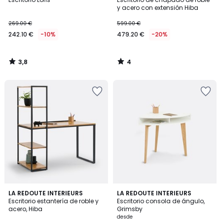
5
y acero con extensión Hiba
269.00 €
599.00 €
242.10 €
-10%
479.20 €
-20%
3,8
4
/
/
5
5
4,1
4,4
LA REDOUTE INTERIEURS
2
LA REDOUTE INTERIEURS
/ 5
/ 5
Escritorio estantería de roble y
Escritorio consola de ángulo,
Colores
acero, Hiba
Grimsby
desde