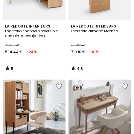
5
4,8
LA REDOUTE INTERIEURS
LA REDOUTE INTERIEURS
/
/ 5
Escritorio rinconero reversible
Escritorio armario Mathéo
5
con almacenaje, Lina
769.00 €
799.00 €
584.44 €
-24%
719.10 €
-10%
5
4,8
/
/
5
5