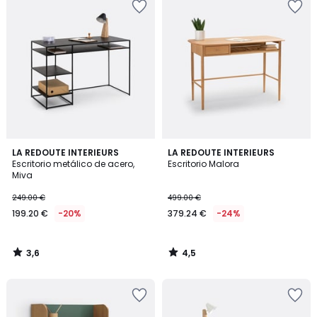
3,6
4,5
LA REDOUTE INTERIEURS
LA REDOUTE INTERIEURS
/ 5
/ 5
Escritorio metálico de acero,
Escritorio Malora
Miva
249.00 €
499.00 €
199.20 €
-20%
379.24 €
-24%
3,6
4,5
/
/
5
5