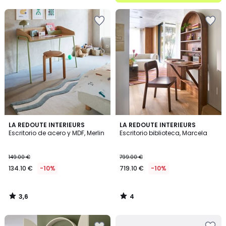
5
3,6
4
LA REDOUTE INTERIEURS
LA REDOUTE INTERIEURS
/ 5
/
Escritorio de acero y MDF, Merlin
Escritorio biblioteca, Marcela
5
149.00 €
799.00 €
134.10 €
-10%
719.10 €
-10%
3,6
4
/
/
5
5