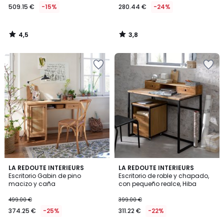
509.15 €
-15%
280.44 €
-24%
4,5
3,8
/
/
5
5
4,6
4,3
LA REDOUTE INTERIEURS
LA REDOUTE INTERIEURS
/ 5
/ 5
Escritorio Gabin de pino
Escritorio de roble y chapado,
macizo y caña
con pequeño realce, Hiba
499.00 €
399.00 €
374.25 €
-25%
311.22 €
-22%