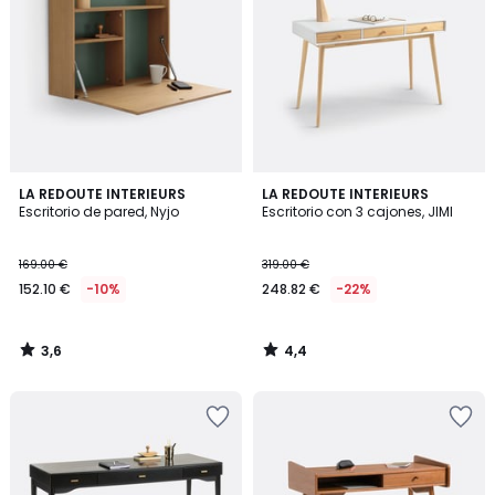
3,6
4,4
LA REDOUTE INTERIEURS
LA REDOUTE INTERIEURS
/ 5
/ 5
Escritorio de pared, Nyjo
Escritorio con 3 cajones, JIMI
169.00 €
319.00 €
152.10 €
-10%
248.82 €
-22%
3,6
4,4
/
/
5
5