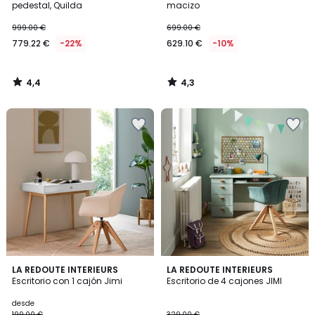
pedestal, Quilda
macizo
999.00 €
699.00 €
779.22 €
-22%
629.10 €
-10%
4,4
4,3
/
/
5
5
4,5
3,7
3
LA REDOUTE INTERIEURS
3
LA REDOUTE INTERIEURS
/ 5
/ 5
Escritorio con 1 cajón Jimi
Escritorio de 4 cajones JIMI
Colores
Colores
desde
199.00 €
329.00 €