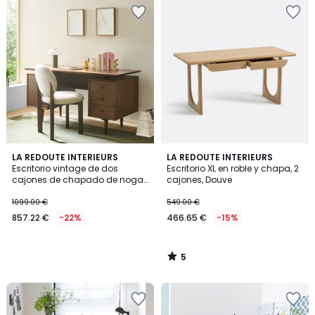
5
LA REDOUTE INTERIEURS
LA REDOUTE INTERIEURS
/
Escritorio vintage de dos
Escritorio XL en roble y chapa, 2
5
cajones de chapado de nogal,
cajones, Douve
QUILDA
1099.00 €
549.00 €
857.22 €
-22%
466.65 €
-15%
5
/
5