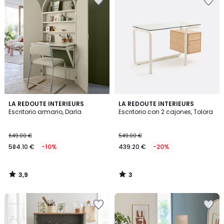
3,9
3
LA REDOUTE INTERIEURS
LA REDOUTE INTERIEURS
/ 5
/
Escritorio armario, Darla
Escritorio con 2 cajones, Tolora
5
649.00 €
549.00 €
584.10 €
-10%
439.20 €
-20%
3,9
3
/
/
5
5