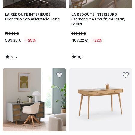
3,5
4,1
LA REDOUTE INTERIEURS
LA REDOUTE INTERIEURS
/ 5
/ 5
Escritorio con estantería, Miha
Escritorio de 1 cajón de ratán,
Laora
799.00 €
599.00 €
599.25 €
-25%
467.22 €
-22%
3,5
4,1
/
/
5
5