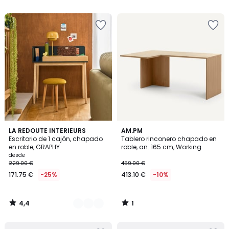
5
5
4,4
1
3
LA REDOUTE INTERIEURS
AM.PM
/ 5
/
Escritorio de 1 cajón, chapado
Tablero rinconero chapado en
Colores
5
en roble, GRAPHY
roble, an. 165 cm, Working
desde
229.00 €
459.00 €
171.75 €
-25%
413.10 €
-10%
4,4
1
/
/
5
5