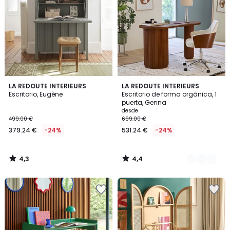
4,3
4,4
LA REDOUTE INTERIEURS
2
LA REDOUTE INTERIEURS
/ 5
/ 5
Escritorio, Eugène
Escritorio de forma orgánica, 1
Colores
puerta, Genna
desde
499.00 €
699.00 €
379.24 €
-24%
531.24 €
-24%
4,3
4,4
/
/
5
5