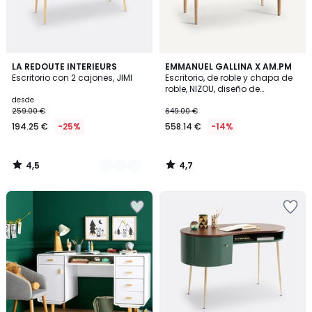
4,5
4,7
2
LA REDOUTE INTERIEURS
EMMANUEL GALLINA X AM.PM
/ 5
/ 5
Escritorio con 2 cajones, JIMI
Escritorio, de roble y chapa de
Colores
roble, NIZOU, diseño de
Emmanuel Gallina
desde
259.00 €
649.00 €
194.25 €
-25%
558.14 €
-14%
4,5
4,7
/
/
5
5