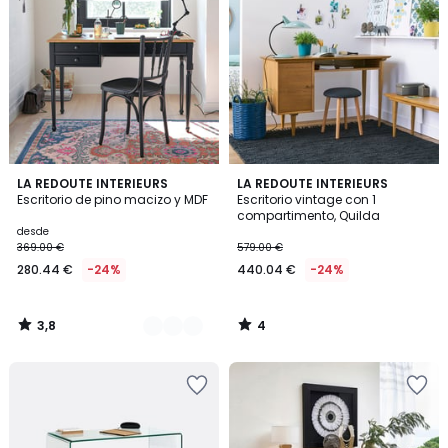
3,8
4
2
LA REDOUTE INTERIEURS
LA REDOUTE INTERIEURS
/ 5
/
Escritorio de pino macizo y MDF
Escritorio vintage con 1
Colores
5
compartimento, Quilda
desde
369.00 €
579.00 €
280.44 €
-24%
440.04 €
-24%
3,8
4
/
/
5
5