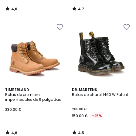
4,6
4,7
/
/
5
5
4,6
4,5
TIMBERLAND
DR. MARTENS
/ 5
/ 5
Botas de premium
Botas de charol 1460 W Patent
impermeables de 6 pulgadas
230.00 €
200.00 €
150.00 €
-25%
4,6
4,5
/
/