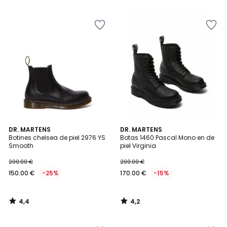
5
5
4,4
4,2
DR. MARTENS
DR. MARTENS
/ 5
/ 5
Botines chelsea de piel 2976 YS
Botas 1460 Pascal Mono en de
Smooth
piel Virginia
200.00 €
200.00 €
150.00 €
-25%
170.00 €
-15%
4,4
4,2
/
/
5
5