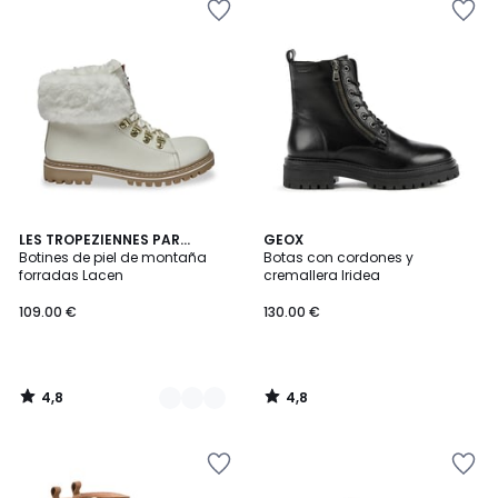
4,8
4,8
2
LES TROPEZIENNES PAR
GEOX
/ 5
/ 5
M.BELARBI
Botines de piel de montaña
Botas con cordones y
Colores
forradas Lacen
cremallera Iridea
109.00 €
130.00 €
4,8
4,8
/
/
5
5