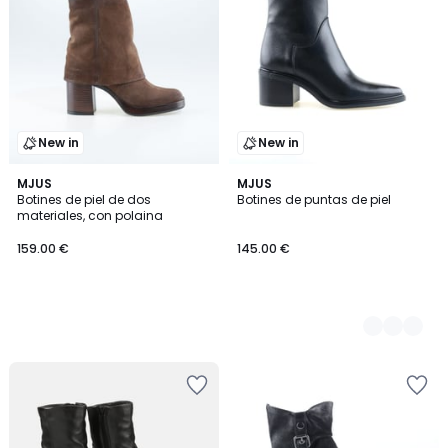
New in
New in
MJUS
2
MJUS
Botines de piel de dos
Botines de puntas de piel
Colores
materiales, con polaina
159.00 €
145.00 €