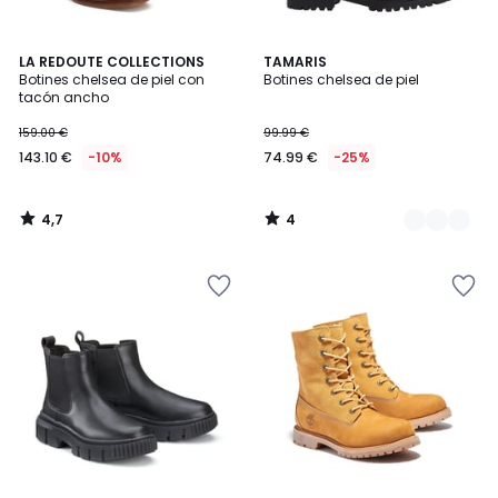
4,7
4
LA REDOUTE COLLECTIONS
2
TAMARIS
/ 5
/
Botines chelsea de piel con
Botines chelsea de piel
Colores
5
tacón ancho
159.00 €
99.99 €
143.10 €
-10%
74.99 €
-25%
4,7
4
/
/
5
5