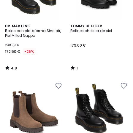
4,8
1
DR. MARTENS
TOMMY HILFIGER
/ 5
/
Botas con plataforma Sinclair,
Botines chelsea de piel
5
Piel Milled Nappa
230.00 €
179.00 €
172.50 €
-25%
4,8
1
/
/
5
5