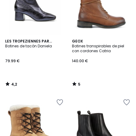
4,2
5
LES TROPEZIENNES PAR
GEOX
/ 5
/
M.BELARBI
Botines de tacón Daniela
Botines transpirables de piel
5
con cordones Catria
79.99 €
140.00 €
4,2
5
/
/
5
5