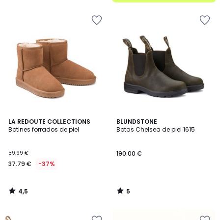
4,5
5
LA REDOUTE COLLECTIONS
BLUNDSTONE
/ 5
/
Botines forrados de piel
Botas Chelsea de piel 1615
5
59.99 €
190.00 €
37.79 €
-37%
4,5
5
/
/
5
5