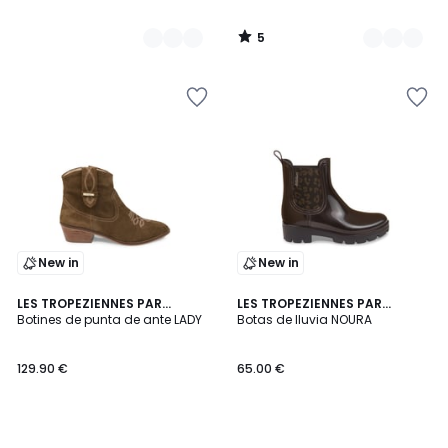
5
/
5
New in
New in
LES TROPEZIENNES PAR
LES TROPEZIENNES PAR
M.BELARBI
Botines de punta de ante LADY
M.BELARBI
Botas de lluvia NOURA
129.90 €
65.00 €