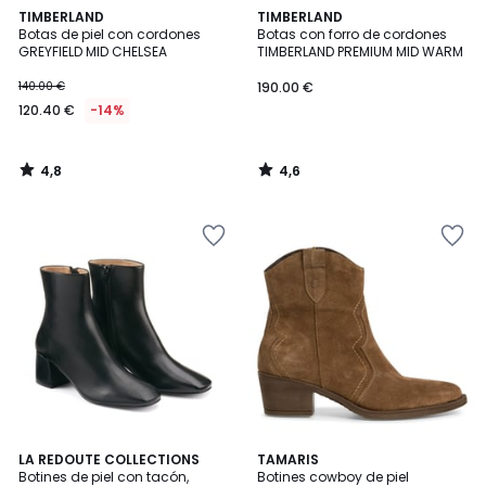
4,8
4,6
TIMBERLAND
TIMBERLAND
/ 5
/ 5
Botas de piel con cordones
Botas con forro de cordones
GREYFIELD MID CHELSEA
TIMBERLAND PREMIUM MID WARM
140.00 €
190.00 €
120.40 €
-14%
4,8
4,6
/
/
5
5
4,4
4,7
LA REDOUTE COLLECTIONS
3
TAMARIS
/ 5
/ 5
Botines de piel con tacón,
Botines cowboy de piel
Colores