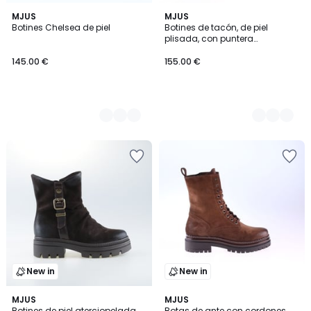
2
MJUS
2
MJUS
Botines Chelsea de piel
Botines de tacón, de piel
Colores
Colores
plisada, con puntera
cuadrada
145.00 €
155.00 €
New in
New in
MJUS
MJUS
Botines de piel aterciopelada
Botas de ante con cordones