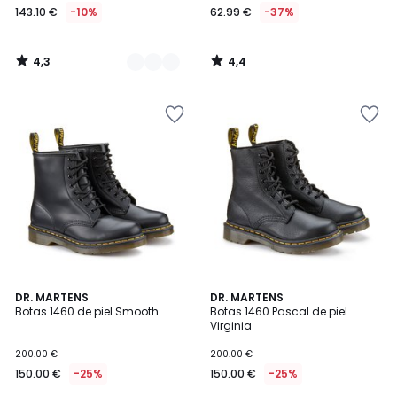
143.10 €
-10%
62.99 €
-37%
4,3
4,4
/
/
5
5
4,6
4,7
DR. MARTENS
DR. MARTENS
/ 5
/ 5
Botas 1460 de piel Smooth
Botas 1460 Pascal de piel
Virginia
200.00 €
200.00 €
150.00 €
-25%
150.00 €
-25%