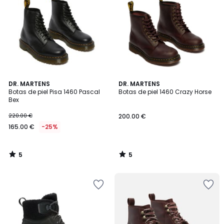
5
5
DR. MARTENS
DR. MARTENS
/
/
Botas de piel Pisa 1460 Pascal
Botas de piel 1460 Crazy Horse
5
5
Bex
220.00 €
200.00 €
165.00 €
-25%
5
5
/
/
5
5