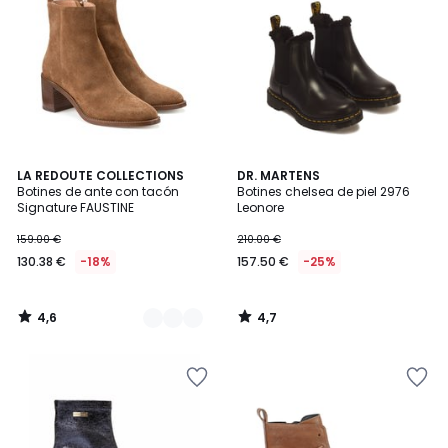
4,6
4,7
2
LA REDOUTE COLLECTIONS
DR. MARTENS
/ 5
/ 5
Botines de ante con tacón
Botines chelsea de piel 2976
Colores
Signature FAUSTINE
Leonore
159.00 €
210.00 €
130.38 €
-18%
157.50 €
-25%
4,6
4,7
/
/
5
5