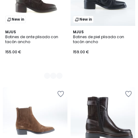
New in
New in
2
MJUS
MJUS
Botines de ante plisado con
Botines de piel plisada con
Colores
tacón ancho
tacón ancho
155.00 €
159.00 €