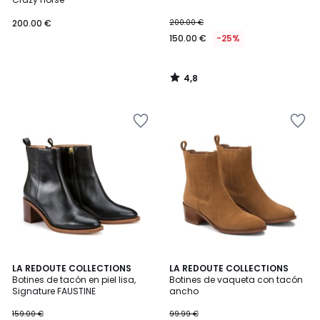
200.00 €
200.00 €
150.00 €
-25%
4,8
/
5
4,3
4,4
2
LA REDOUTE COLLECTIONS
LA REDOUTE COLLECTIONS
/ 5
/ 5
Botines de tacón en piel lisa,
Botines de vaqueta con tacón
Colores
Signature FAUSTINE
ancho
159.00 €
99.99 €