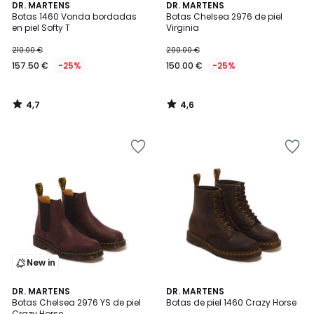
4,7
4,6
DR. MARTENS
DR. MARTENS
/ 5
/ 5
Botas 1460 Vonda bordadas
Botas Chelsea 2976 de piel
en piel Softy T
Virginia
210.00 €
200.00 €
157.50 €
-25%
150.00 €
-25%
4,7
4,6
/
/
5
5
New in
4,8
DR. MARTENS
DR. MARTENS
/ 5
Botas Chelsea 2976 YS de piel
Botas de piel 1460 Crazy Horse
Crazy Horse