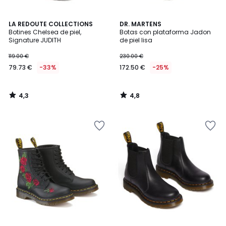
4,3
4,8
LA REDOUTE COLLECTIONS
DR. MARTENS
/ 5
/ 5
Botines Chelsea de piel,
Botas con plataforma Jadon
Signature JUDITH
de piel lisa
119.00 €
230.00 €
79.73 €
-33%
172.50 €
-25%
4,3
4,8
/
/
5
5