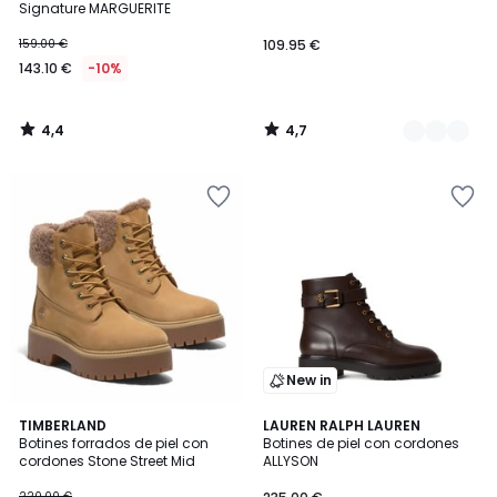
Signature MARGUERITE
159.00 €
109.95 €
143.10 €
-10%
4,4
4,7
/
/
5
5
New in
4,8
TIMBERLAND
LAUREN RALPH LAUREN
/ 5
Botines forrados de piel con
Botines de piel con cordones
cordones Stone Street Mid
ALLYSON
220.00 €