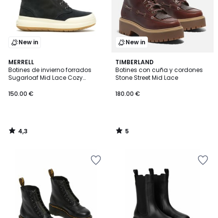
New in
New in
4,3
5
MERRELL
TIMBERLAND
/ 5
/
Botines de invierno forrados
Botines con cuña y cordones
5
Sugarloaf Mid Lace Cozy
Stone Street Mid Lace
Waterproof
150.00 €
180.00 €
4,3
5
/
/
5
5