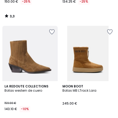
150.00 €
-25%
134.25 €
-25%
en
lugar
de
3,3
200.00
/
5
€
25%
descuento
aplicado.
LA REDOUTE COLLECTIONS
2
MOON BOOT
Botas western de cuero
Botas MB LTrack Lara
Colores
159.00 €
245.00 €
143.10 €
-10%