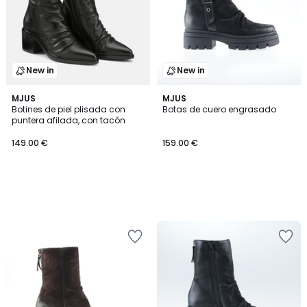
New in
New in
MJUS
MJUS
Botines de piel plisada con
Botas de cuero engrasado
puntera afilada, con tacón
149.00 €
159.00 €