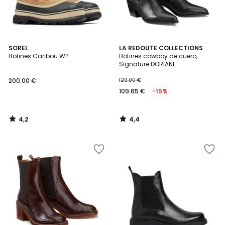
4,2
4,4
SOREL
LA REDOUTE COLLECTIONS
/ 5
/ 5
Botines Caribou WP
Botines cowboy de cuero,
Signature DORIANE
200.00 €
129.00 €
109.65 €
-15%
4,2
4,4
/
/
5
5