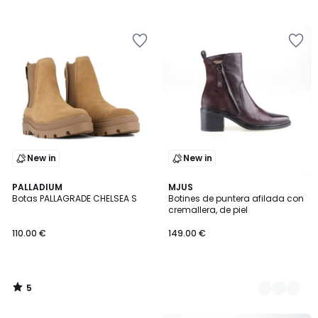
New in
New in
5
PALLADIUM
2
MJUS
/
Botas PALLAGRADE CHELSEA S
Botines de puntera afilada con
Colores
5
cremallera, de piel
110.00 €
149.00 €
5
/
5