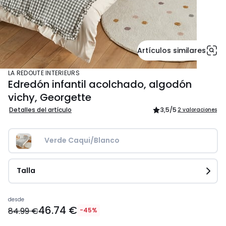
Artículos similares
LA REDOUTE INTERIEURS
Edredón infantil acolchado, algodón
vichy, Georgette
Detalles del artículo
3,5
/5
2 valoraciones
Verde Caqui/Blanco
Talla
Precio
desde
46.74 €
a
84.99 €
-45%
partir