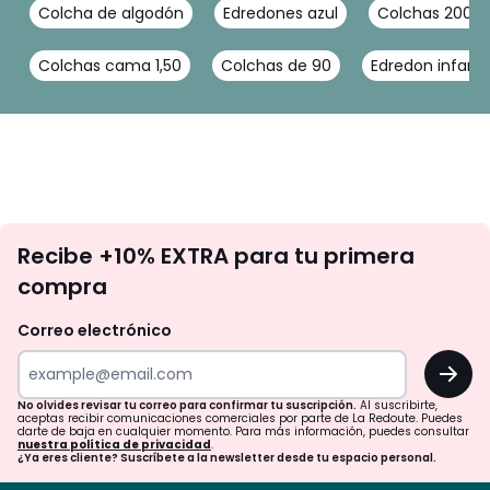
Colcha de algodón
Edredones azul
Colchas 200x
Colchas cama 1,50
Colchas de 90
Edredon infanti
No
Recibe +10% EXTRA para tu primera
te
compra
olvides
revisar
Correo electrónico
tu
OK
correo
para
No olvides revisar tu correo para confirmar tu suscripción.
Al suscribirte,
aceptas recibir comunicaciones comerciales por parte de La Redoute. Puedes
confirmar
darte de baja en cualquier momento. Para más información, puedes consultar
nuestra política de privacidad
.
tu
¿Ya eres cliente? Suscríbete a la newsletter desde tu espacio personal.