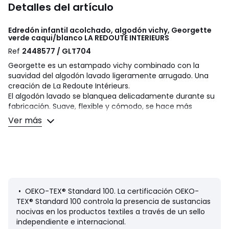
Detalles del artículo
Edredón infantil acolchado, algodón vichy, Georgette
verde caqui/blanco
LA REDOUTE INTERIEURS
Ref
2448577 / GLT704
Georgette es un estampado vichy combinado con la
suavidad del algodón lavado ligeramente arrugado. Una
creación de La Redoute Intérieurs.
El algodón lavado se blanquea delicadamente durante su
fabricación. Suave, flexible y cómodo, se hace más
resbaladizo con el tiempo. Tendencia por su aspecto
Ver más
ligeramente arrugado, no es necesario plancharla.
Descripción
• Revestimiento: 100 % algodón
• Algodón lavado
• Relleno: 100% poliéster (150 g/m²)
• Estampado de cuadros vichy en anverso y reverso
• OEKO-TEX® Standard 100. La certificación OEKO-
• Acabado del volante con borde deshilachado
TEX® Standard 100 controla la presencia de sustancias
nocivas en los productos textiles a través de un sello
Cuidados
independiente e internacional.
• Lavable a 40 ºC