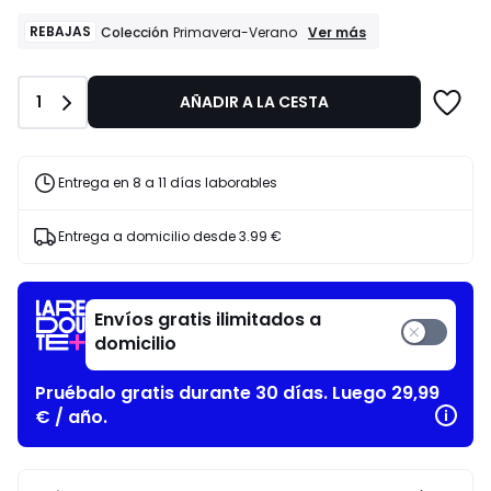
de
46.74
REBAJAS
REBAJAS
Ver más
Colección
Primavera-Verano
Colección
€
Primavera-
en
Verano
lugar
Cantidad
1
AÑADIR A LA CESTA
de
84.99
€
Entrega en 8 a 11 días laborables
45%
descuento
aplicado.
Entrega a domicilio desde
3.99 €
Envíos gratis ilimitados a
domicilio
Pruébalo gratis durante 30 días. Luego 29,99
€ / año.