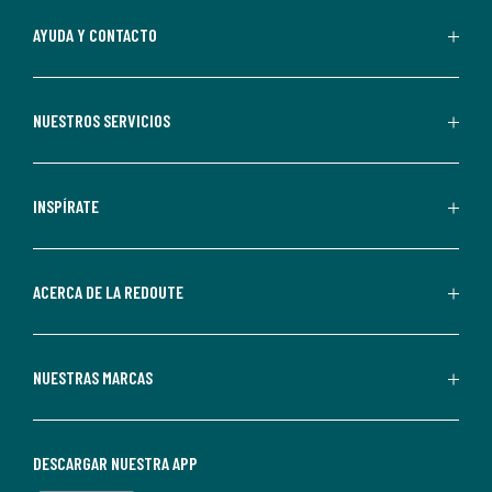
suscripción.
Al
AYUDA Y CONTACTO
suscribirte,
aceptas
recibir
NUESTROS SERVICIOS
comunicaciones
comerciales
personalizadas
INSPÍRATE
por
parte
de
ACERCA DE LA REDOUTE
La
Redoute.
Puedes
NUESTRAS MARCAS
darte
de
baja
DESCARGAR NUESTRA APP
en