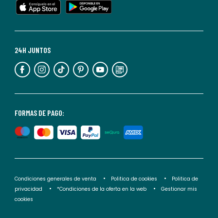
cualquier
momento.
Para
más
24H JUNTOS
información,
puedes
consultar
nuestra
<2>política
FORMAS DE PAGO:
de
privacidad</2>.
Condiciones generales de venta
Politica de cookies
Politica de
privacidad
*Condiciones de la oferta en la web
Gestionar mis
cookies