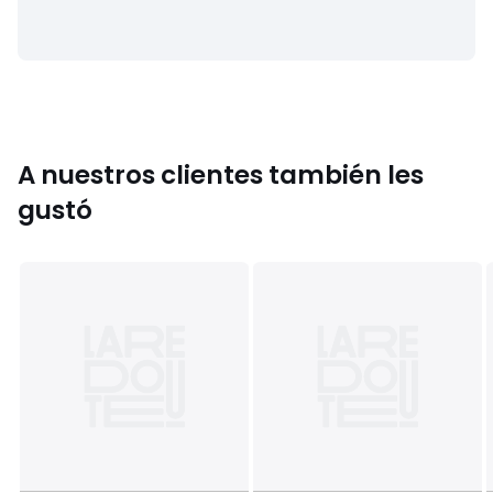
• Si lavas la ropa a 30° en lugar de a 40°, reduces el
consumo de energía.
• Se puede secar en la secadora
Dimensiones
• 90 x 150 cm
A nuestros clientes también les
gustó
Información sobre origen y proceso de fabricación
• Origen de fabricación (tejido, teñido, sastrería): China
• Rechaza las microfibras de plástico en el medio
ambiente durante el lavado.
Colores
Verde Caqui/Blanco
Tallas
90x150 cm, 90x190 cm