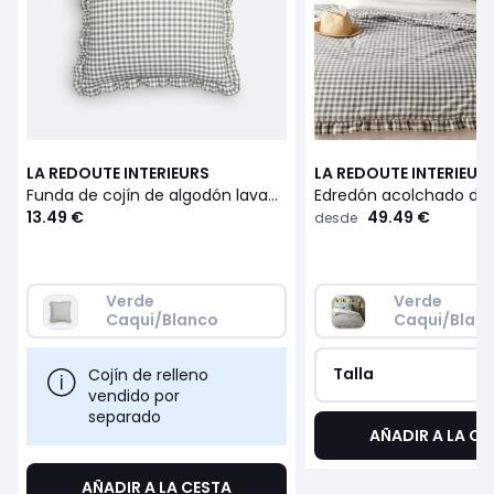
LA REDOUTE INTERIEURS
LA REDOUTE INTERIEUR
Funda de cojín de algodón lavado vichy, Georgette
13.49 €
49.49 €
desde
Verde 
Verde 
Caqui/Blanco
Caqui/Blan
Talla
Cojín de relleno
vendido por
separado
AÑADIR A LA CE
AÑADIR A LA CESTA