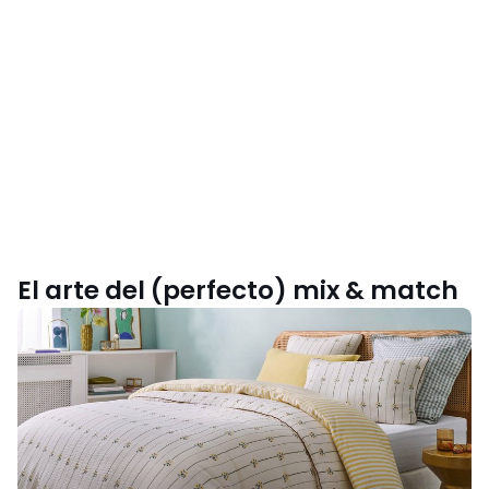
El arte del (perfecto) mix & match
Inspírate
con
nuestra
colección