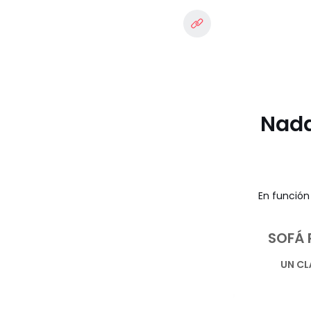
Nada
En función 
SOFÁ 
UN CL