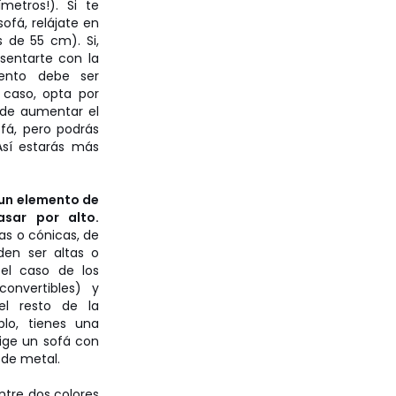
metros!). Si te
ofá, relájate en
 de 55 cm). Si,
 sentarte con la
iento debe ser
 caso, opta por
ede aumentar el
fá, pero podrás
Así estarás más
 un elemento de
sar por alto.
as o cónicas, de
en ser altas o
r el caso de los
onvertibles) y
l resto de la
plo, tienes una
ige un sofá con
de metal.
ntre dos colores