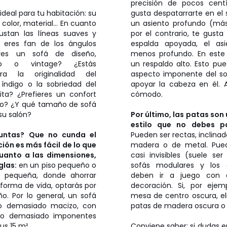
precisión de pocos centí
ideal para tu habitación: su
gusta despatarrarte en el s
color, material... En cuanto
un asiento profundo (más
gustan las líneas suaves y
por el contrario, te gusta
 eres fan de los ángulos
espalda apoyada, el as
eres un sofá de diseño,
menos profundo. En este
eo o vintage? ¿Estás
un respaldo alto. Esto pu
ra la originalidad del
aspecto imponente del so
 índigo o la sobriedad del
apoyar la cabeza en él. 
ita? ¿Prefieres un confort
cómodo.
do? ¿Y qué tamaño de sofá
 su salón?
Por último, las patas son
estilo que no debes pa
untas? Que no cunda el
Pueden ser rectas, inclinad
ción es más fácil de lo que
madera o de metal. Pued
uanto a las dimensiones,
casi invisibles (suele se
glas:
en un piso pequeño o
sofás modulares y los c
n pequeña, donde ahorrar
deben ir a juego con e
forma de vida, optarás por
decoración. Si, por ejem
o. Por lo general, un sofá
mesa de centro oscura, el
no demasiado macizo, con
patas de madera oscura o 
no demasiado imponentes
us 15 m².
Conviene saber: si dudas e