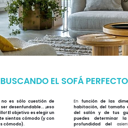
BUSCANDO EL SOFÁ PERFECTO
á no es sólo cuestión de
En
función de las dim
 ser desenfundable... ¡eso
habitación, del tamaño 
lo! El objetivo es elegir un
del salón y de tus gu
 te sientas cómodo (y con
puedes determinar la
tas cómodo).
profundidad del
asien