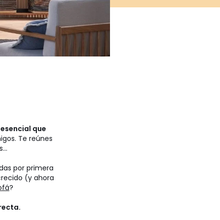
 esencial que
migos. Te reúnes
...
das por primera
crecido (y ahora
ofá
?
recta.