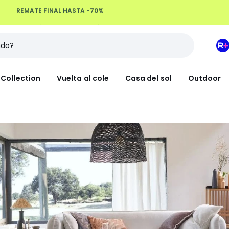
Devoluciones hasta 100 días
M
e
L
Collection
Vuelta al cole
Casa del sol
Outdoor
R
+