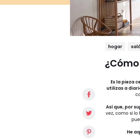
hogar
sal
¿Cómo e
Es la pieza 
utilizas a diari
co
Así que, por s
vez, como si lo
pue
He aq