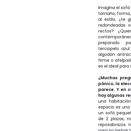
Imagina el sofá 
tamaño, forma, 
al estilo, ¿te 
redondeadas o
rectos? ¿Qui
contemporán
preparado pa
terciopelo azul
algodón antrac
firme o afelpa
es el ideal para
¿Muchas preg
pánico, la elec
parece. Y en c
hay algunas re
una habitació
espacio es una 
un sofá pequeñ
de 2 plazas, 
reposabrazos 
para no lastrar t