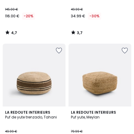
145.00 €
49.99 €
116.00 €
-20%
34.99 €
-30%
4,7
3,7
/
/
5
5
5
3,6
LA REDOUTE INTERIEURS
LA REDOUTE INTERIEURS
/
/ 5
Puf de yute trenzado, Tahani
Puf yute, Meylan
5
49.99 €
79.99 €