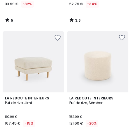
33.99 €
-32%
52.79 €
-34%
5
3,6
/
/
5
5
4,6
4,9
LA REDOUTE INTERIEURS
LA REDOUTE INTERIEURS
/ 5
/ 5
Puf de rizo, Jimi
Puf de rizo, Séméon
197.00 €
152.00 €
167.45 €
-15%
121.60 €
-20%