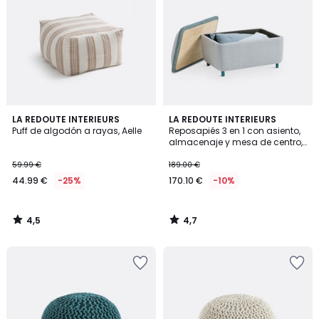
4,5
4,7
LA REDOUTE INTERIEURS
LA REDOUTE INTERIEURS
/ 5
/ 5
Puff de algodón a rayas, Aelle
Reposapiés 3 en 1 con asiento,
almacenaje y mesa de centro,
Jimba
59.99 €
189.00 €
44.99 €
-25%
170.10 €
-10%
4,5
4,7
/
/
5
5