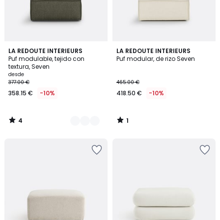
4
1
5
LA REDOUTE INTERIEURS
LA REDOUTE INTERIEURS
/
/
Puf modulable, tejido con
Puf modular, de rizo Seven
Colores
5
5
textura, Seven
desde
377.00 €
465.00 €
358.15 €
-10%
418.50 €
-10%
4
1
/
/
5
5