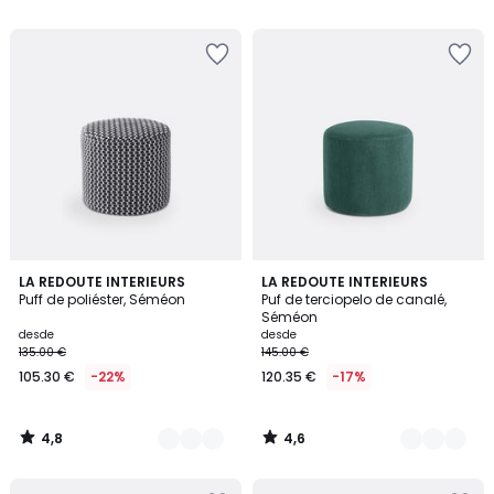
5
5
4,8
4,6
3
LA REDOUTE INTERIEURS
3
LA REDOUTE INTERIEURS
/ 5
/ 5
Puff de poliéster, Séméon
Puf de terciopelo de canalé,
Colores
Colores
Séméon
desde
desde
135.00 €
145.00 €
105.30 €
-22%
120.35 €
-17%
4,8
4,6
/
/
5
5