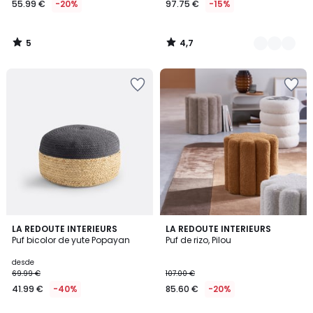
55.99 €
-20%
97.75 €
-15%
en
lugar
de
5
4,7
69.99
/
/
5
5
€
20%
descuento
aplicado.
4,1
4,3
3
LA REDOUTE INTERIEURS
LA REDOUTE INTERIEURS
/ 5
/ 5
Puf bicolor de yute Popayan
Puf de rizo, Pilou
Colores
desde
69.99 €
107.00 €
41.99 €
-40%
85.60 €
-20%