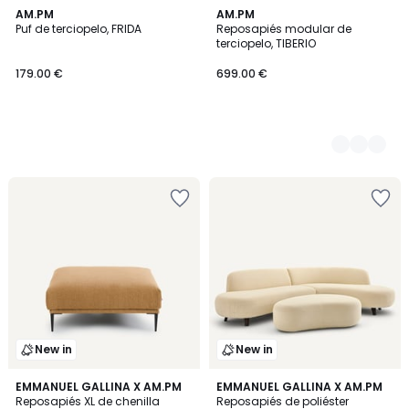
AM.PM
14
AM.PM
Puf de terciopelo, FRIDA
Reposapiés modular de
Colores
terciopelo, TIBERIO
179.00 €
699.00 €
New in
New in
3
EMMANUEL GALLINA X AM.PM
2
EMMANUEL GALLINA X AM.PM
Reposapiés XL de chenilla
Reposapiés de poliéster
Colores
Colores