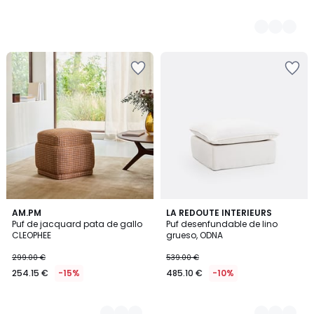
2
AM.PM
2
LA REDOUTE INTERIEURS
Puf de jacquard pata de gallo
Puf desenfundable de lino
Colores
Colores
CLEOPHEE
grueso, ODNA
299.00 €
539.00 €
254.15 €
-15%
485.10 €
-10%