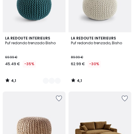
4,1
4,1
2
LA REDOUTE INTERIEURS
LA REDOUTE INTERIEURS
/ 5
/ 5
Puf redondo trenzado Bisho
Puf redondo trenzado, Bisho
Colores
69.99 €
89.99 €
45.49 €
-35%
62.99 €
-30%
4,1
4,1
/
/
5
5