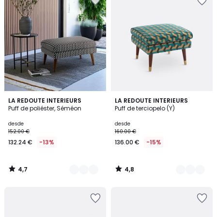
4,7
4,8
5
LA REDOUTE INTERIEURS
6
LA REDOUTE INTERIEURS
/ 5
/ 5
Puff de poliéster, Séméon
Puff de terciopelo (Y)
Colores
Colores
desde
desde
152.00 €
160.00 €
132.24 €
-13%
136.00 €
-15%
4,7
4,8
/
/
5
5