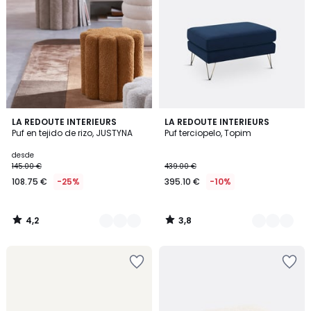
4,2
3,8
2
LA REDOUTE INTERIEURS
6
LA REDOUTE INTERIEURS
/ 5
/ 5
Puf en tejido de rizo, JUSTYNA
Puf terciopelo, Topim
Colores
Colores
desde
145.00 €
439.00 €
108.75 €
-25%
395.10 €
-10%
4,2
3,8
/
/
5
5