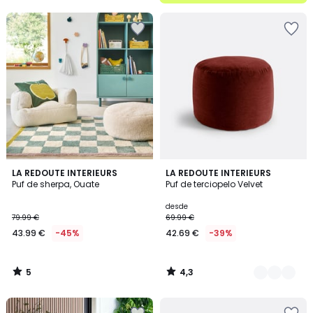
5
5
4,3
LA REDOUTE INTERIEURS
7
LA REDOUTE INTERIEURS
/
/ 5
Puf de sherpa, Ouate
Puf de terciopelo Velvet
Colores
5
desde
79.99 €
69.99 €
43.99 €
-45%
42.69 €
-39%
5
4,3
/
/
5
5