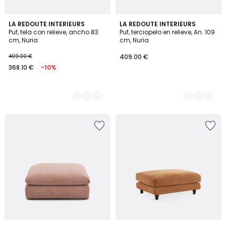
3
LA REDOUTE INTERIEURS
3
LA REDOUTE INTERIEURS
Puf, tela con relieve, ancho 83
Puf, terciopelo en relieve, An. 109
Colores
Colores
cm, Nuria
cm, Nuria
409.00 €
409.00 €
368.10 €
-10%