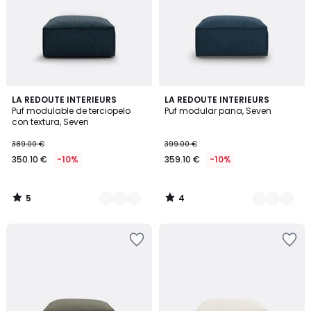
5
4
3
LA REDOUTE INTERIEURS
5
LA REDOUTE INTERIEURS
/
/
Puf modulable de terciopelo
Puf modular pana, Seven
Colores
Colores
5
5
con textura, Seven
389.00 €
399.00 €
350.10 €
-10%
359.10 €
-10%
5
4
/
/
5
5