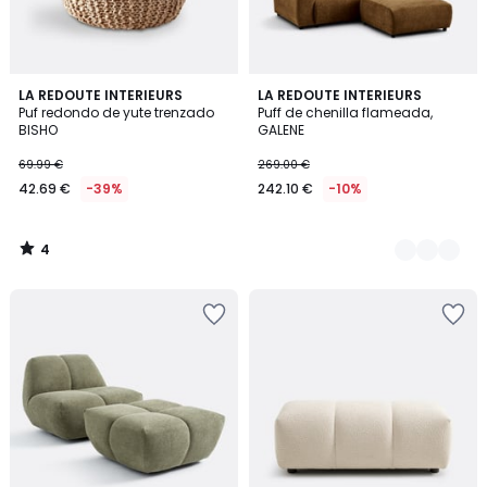
4
LA REDOUTE INTERIEURS
3
LA REDOUTE INTERIEURS
/
Puf redondo de yute trenzado
Puff de chenilla flameada,
Colores
5
BISHO
GALENE
69.99 €
269.00 €
42.69 €
-39%
242.10 €
-10%
4
/
5