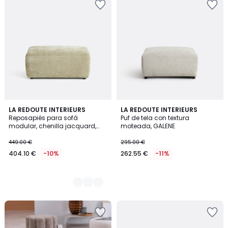
3
LA REDOUTE INTERIEURS
LA REDOUTE INTERIEURS
Reposapiés para sofá
Puf de tela con textura
Colores
modular, chenilla jacquard,
moteada, GALENE
AMAD
449.00 €
295.00 €
404.10 €
-10%
262.55 €
-11%