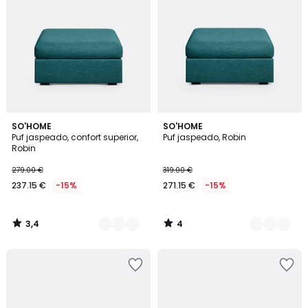
3,4
4
5
SO'HOME
5
SO'HOME
/ 5
/
Puf jaspeado, confort superior,
Puf jaspeado, Robin
Colores
Colores
5
Robin
279.00 €
319.00 €
237.15 €
-15%
271.15 €
-15%
3,4
4
/
/
5
5