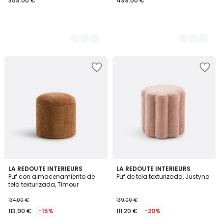
359.00 €
499.00 €
LA REDOUTE INTERIEURS
2
LA REDOUTE INTERIEURS
Puf con almacenamiento de
Puf de tela texturizada, Justyna
Colores
tela texturizada, Timour
134.00 €
139.00 €
113.90 €
-15%
111.20 €
-20%