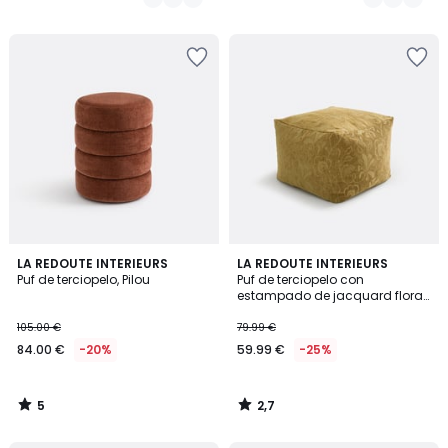
5
2,7
LA REDOUTE INTERIEURS
LA REDOUTE INTERIEURS
/
/ 5
Puf de terciopelo, Pilou
Puf de terciopelo con
5
estampado de jacquard floral,
Sidonie
105.00 €
79.99 €
84.00 €
-20%
59.99 €
-25%
5
2,7
/
/
5
5