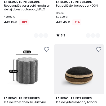
3,3
5
LA REDOUTE INTERIEURS
9
LA REDOUTE INTERIEURS
/ 5
Reposapiés para sofá modular
Puf, poliéster jaspeado, NOON
Colores
Colores
de tejido estructurado, MALO
desde
499.00 €
505.00 €
449.10 €
-10%
449.45 €
-11%
3,3
/
5
4,7
3,7
LA REDOUTE INTERIEURS
LA REDOUTE INTERIEURS
/ 5
/ 5
Puf de rizo y chenilla, Justyna
Puf de yute trenzado, Tahani