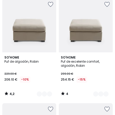
4,2
4
5
SO'HOME
5
SO'HOME
/ 5
/
Puf de algodón, Robin
Puf de excelente comfort,
Colores
Colores
5
algodón, Robin
229.00 €
299.00 €
206.10 €
-10%
254.15 €
-15%
4,2
4
/
/
5
5