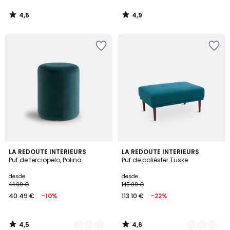
4,6
4,9
/
/
5
5
4,5
4,6
3
LA REDOUTE INTERIEURS
3
LA REDOUTE INTERIEURS
/ 5
/ 5
Puf de terciopelo, Polina
Puf de poliéster Tuske
Colores
Colores
desde
desde
44.99 €
145.00 €
40.49 €
-10%
113.10 €
-22%
4,5
4,6
/
/