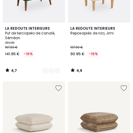
4,7
4,9
3
LA REDOUTE INTERIEURS
LA REDOUTE INTERIEURS
/ 5
/ 5
Puf de terciopelo de canalé,
Reposapiés de rizo, Jimi
Colores
Séméon
desde
167.00 €
107.00 €
141.95 €
-15%
90.95 €
-15%
4,7
4,9
/
/
5
5