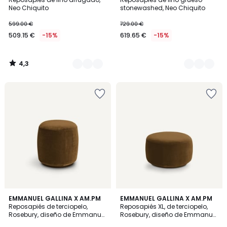
Colores
Colores
Neo Chiquito
stonewashed, Neo Chiquito
599.00 €
729.00 €
509.15 €
-15%
619.65 €
-15%
4,3
/
5
4
4,5
9
EMMANUEL GALLINA X AM.PM
9
EMMANUEL GALLINA X AM.PM
/
/ 5
Reposapiés de terciopelo,
Reposapiés XL, de terciopelo,
Colores
Colores
5
Rosebury, diseño de Emmanuel
Rosebury, diseño de Emmanuel
Gallina
Gallina