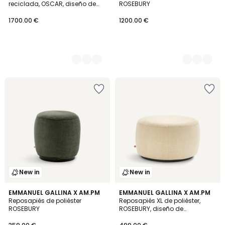
reciclada, OSCAR, diseño de
ROSEBURY
Emmanuel Gallina
1700.00 €
1200.00 €
New in
New in
2
EMMANUEL GALLINA X AM.PM
2
EMMANUEL GALLINA X AM.PM
Reposapiés de poliéster
Reposapiés XL de poliéster,
Colores
Colores
ROSEBURY
ROSEBURY, diseño de
Emmanuel Gallina