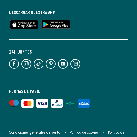
de
baja
DESCARGAR NUESTRA APP
en
cualquier
momento.
Para
más
24H JUNTOS
información,
puedes
consultar
nuestra
<2>política
FORMAS DE PAGO:
de
privacidad</2>.
Condiciones generales de venta
Politica de cookies
Politica de