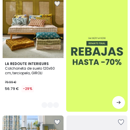
3
LA REDOUTE INTERIEURS
Colchoneta de suelo 120x60
Colores
cm, terciopelo, GIROLI
79.99 €
56.79 €
-29%