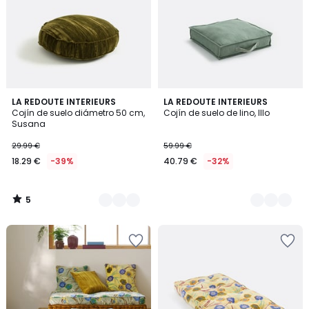
5
2
LA REDOUTE INTERIEURS
2
LA REDOUTE INTERIEURS
/
Cojín de suelo diámetro 50 cm,
Cojín de suelo de lino, Illo
Colores
Colores
5
Susana
29.99 €
59.99 €
18.29 €
-39%
40.79 €
-32%
5
/
5