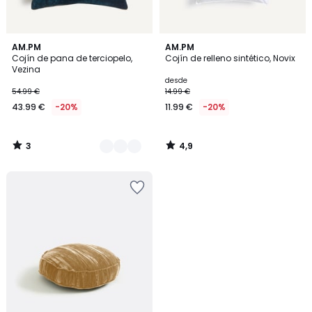
3
4,9
5
AM.PM
AM.PM
/
/ 5
Cojín de pana de terciopelo,
Cojín de relleno sintético, Novix
Colores
5
Vezina
desde
54.99 €
14.99 €
43.99 €
-20%
11.99 €
-20%
3
4,9
/
/
5
5