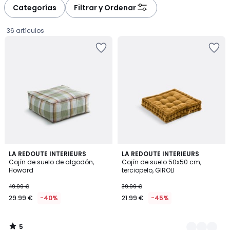
à
à
Categorías
Filtrar y Ordenar
gauche
droite
36 artículos
5
LA REDOUTE INTERIEURS
3
LA REDOUTE INTERIEURS
/
Cojín de suelo de algodón,
Cojín de suelo 50x50 cm,
Colores
5
Howard
terciopelo, GIROLI
29.99
49.99 €
39.99 €
€
29.99 €
-40%
21.99 €
-45%
en
lugar
de
5