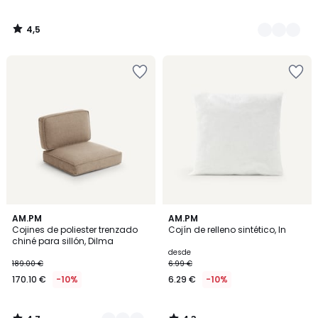
4,5
/
5
4,7
4,3
3
AM.PM
AM.PM
/ 5
/ 5
Cojines de poliester trenzado
Cojín de relleno sintético, In
Colores
chiné para sillón, Dilma
desde
189.00 €
6.99 €
170.10 €
-10%
6.29 €
-10%