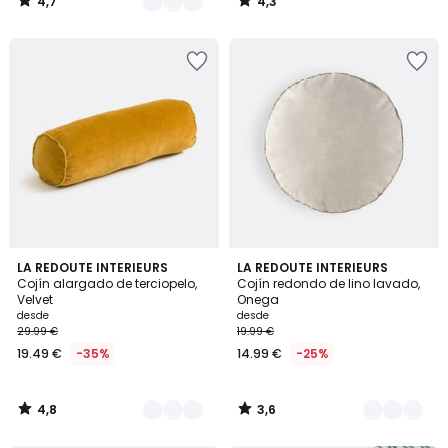
4,7
4,3
/
/
5
5
4,8
3,6
3
LA REDOUTE INTERIEURS
2
LA REDOUTE INTERIEURS
/ 5
/ 5
Cojín alargado de terciopelo,
Cojín redondo de lino lavado,
Colores
Colores
Velvet
Onega
desde
desde
29.99 €
19.99 €
19.49 €
-35%
14.99 €
-25%
4,8
3,6
/
/
5
5