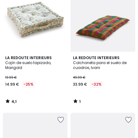
4,1
1
LA REDOUTE INTERIEURS
LA REDOUTE INTERIEURS
/ 5
/
Cojín de suelo tapizado,
Colchoneta para el suelo de
5
Marigold
cuadros, Ivani
19.99 €
49.99 €
14.99 €
-25%
33.99 €
-32%
4,1
1
/
/
5
5