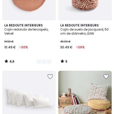
4,5
5
9
LA REDOUTE INTERIEURS
LA REDOUTE INTERIEURS
/ 5
/
Cojín redondo de terciopelo,
Cojín de suelo de jacquard, 50
Colores
5
Velvet
cm de diámetro, LEAN
14.99 €
49.99 €
10.49 €
-30%
30.49 €
-39%
4,5
5
/
/
5
5