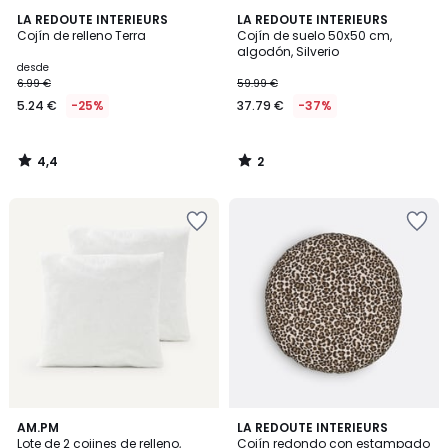
4,4
2
LA REDOUTE INTERIEURS
LA REDOUTE INTERIEURS
/ 5
/
Cojín de relleno Terra
Cojín de suelo 50x50 cm,
5
algodón, Silverio
desde
6.99 €
59.99 €
5.24 €
-25%
37.79 €
-37%
4,4
2
/
/
5
5
4,3
3,5
AM.PM
LA REDOUTE INTERIEURS
/ 5
/ 5
Lote de 2 cojines de relleno,
Cojín redondo con estampado