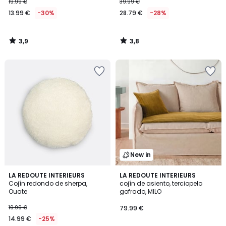
19.99 €
39.99 €
13.99 €
-30%
28.79 €
-28%
3,9
3,8
/
/
5
5
New in
4,5
LA REDOUTE INTERIEURS
3
LA REDOUTE INTERIEURS
/ 5
Cojín redondo de sherpa,
cojín de asiento, terciopelo
Colores
Ouate
gofrado, MILO
19.99 €
79.99 €
14.99 €
-25%