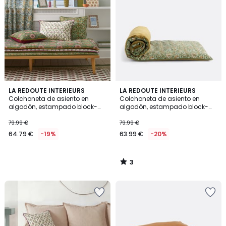
3
LA REDOUTE INTERIEURS
LA REDOUTE INTERIEURS
/
Colchoneta de asiento en
Colchoneta de asiento en
5
algodón, estampado block-
algodón, estampado block-
print, SHANDIRA
print, SHANDIRA
79.99 €
79.99 €
64.79 €
-19%
63.99 €
-20%
3
/
5