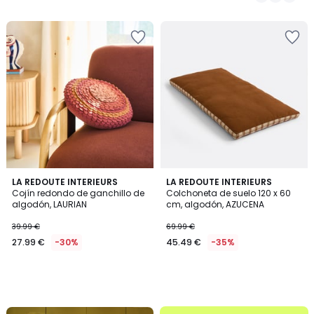
49.99
/
5
€
40%
descuento
aplicado.
LA REDOUTE INTERIEURS
LA REDOUTE INTERIEURS
Cojín redondo de ganchillo de
Colchoneta de suelo 120 x 60
algodón, LAURIAN
cm, algodón, AZUCENA
39.99 €
69.99 €
27.99 €
-30%
45.49 €
-35%
.