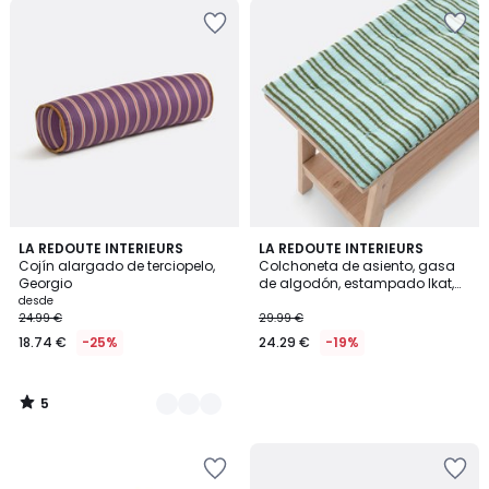
5
2
LA REDOUTE INTERIEURS
LA REDOUTE INTERIEURS
/
Cojín alargado de terciopelo,
Colchoneta de asiento, gasa
Colores
5
Georgio
de algodón, estampado Ikat,
ASTI
desde
24.99 €
29.99 €
18.74 €
-25%
24.29 €
-19%
5
/
5