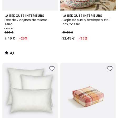
4,1
LA REDOUTE INTERIEURS
LA REDOUTE INTERIEURS
/ 5
Lote de 2 cojines de relleno
Cojín de suelo, terciopelo, Ø50
Terra
cm, Yassia
desde
9.99 €
49.99 €
7.49 €
-25%
32.49 €
-35%
4,1
/
5