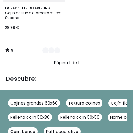
5
2
LA REDOUTE INTERIEURS
/
Cojín de suelo diámetro 50 cm,
Colores
5
Susana
29.99 €
5
/
5
Página 1 de 1
Descubre:
Cojines grandes 60x60
Textura cojines
Cojín flor
Relleno cojin 50x30
Relleno cojin 50x50
Home colc
Cojin banco
Puff decorativo