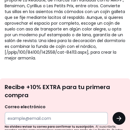
propone La Redoute, de marcas tan variadas como AM.PP.,
Bensimon, Cyrillius o Les Petits Prix, entre otros. Convierte
tus sillas en los asientos más cómodos con un cojín galleta
que se fije mediante lacitos al respaldo. Aunque, si quieres
aprovechar el espacio por completo, escoge un cojín de
suelo con asa de transporte en algún color alegre, u opta
por un moderno puf estampado o de lana, garantía de un
salón de revista. Una idea para la decoración del dormitorio
es combinar la funda de cojín con el nórdico,
[/pplp/100/84100/142558/cat-84113.aspx], para crear la
mejor armonía.
No
Recibe +10% EXTRA para tu primera
te
compra
olvides
revisar
Correo electrónico
tu
OK
correo
para
No olvides revisar tu correo para confirmar tu suscripción.
Al suscribirte,