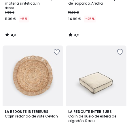
materia sintética, In
de leopardo, Aretha
desde
11.99 €
19.99 €
11.39 €
-5%
14.99 €
-25%
4,3
3,5
/
/
5
5
3,9
3,8
LA REDOUTE INTERIEURS
LA REDOUTE INTERIEURS
/ 5
/ 5
Cojín redondo de yute Ceylan
Cojín de suelo de estera de
algodón, Raoul