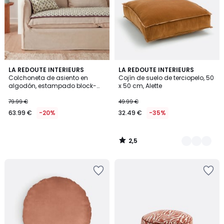
2,5
LA REDOUTE INTERIEURS
2
LA REDOUTE INTERIEURS
/ 5
Colchoneta de asiento en
Cojín de suelo de terciopelo, 50
Colores
algodón, estampado block-
x 50 cm, Alette
print, SHANDIRA
79.99 €
49.99 €
63.99 €
-20%
32.49 €
-35%
2,5
/
5