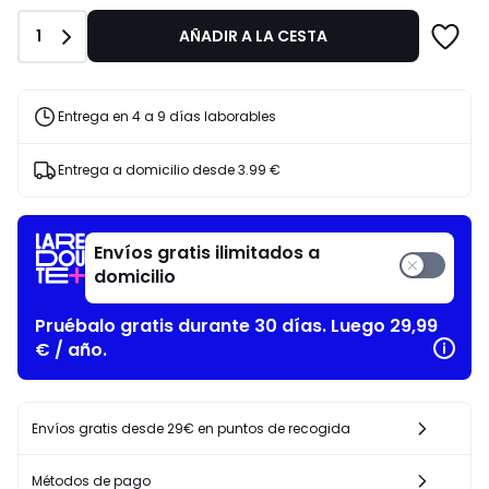
Primavera-
€
Verano
30%
Cantidad
1
AÑADIR A LA CESTA
descuento
aplicado.
Entrega en 4 a 9 días laborables
Entrega a domicilio desde
3.99 €
Envíos gratis ilimitados a
domicilio
Pruébalo gratis durante 30 días. Luego 29,99
€ / año.
Envíos gratis desde 29€ en puntos de recogida
Métodos de pago