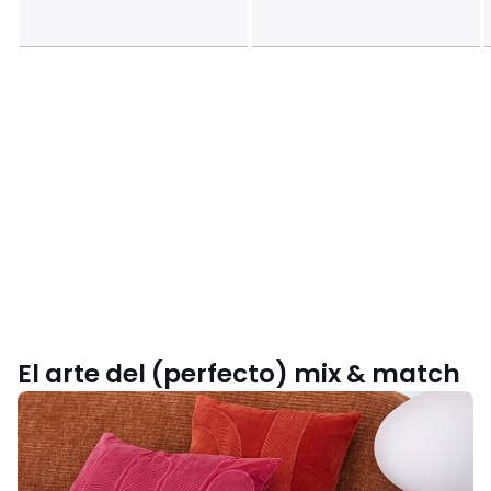
El arte del (perfecto) mix & match
Inspírate
con
nuestra
colección