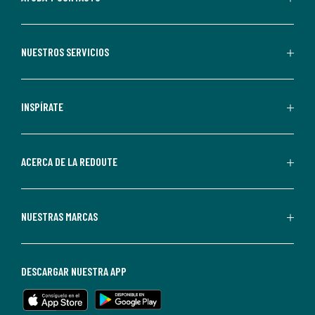
suscribirte,
aceptas
recibir
NUESTROS SERVICIOS
comunicaciones
comerciales
personalizadas
INSPÍRATE
por
parte
de
ACERCA DE LA REDOUTE
La
Redoute.
Puedes
NUESTRAS MARCAS
darte
de
baja
DESCARGAR NUESTRA APP
en
cualquier