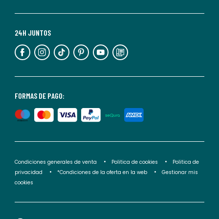
momento.
Para
más
24H JUNTOS
información,
puedes
consultar
nuestra
<2>política
FORMAS DE PAGO:
de
privacidad</2>.
Condiciones generales de venta
Politica de cookies
Politica de
privacidad
*Condiciones de la oferta en la web
Gestionar mis
cookies