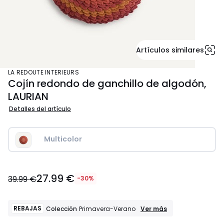
Artículos similares
LA REDOUTE INTERIEURS
Cojín redondo de ganchillo de algodón,
LAURIAN
Detalles del artículo
Multicolor
27.99
27.99 €
€
39.99 €
-30%
en
lugar
de
REBAJAS
REBAJAS
Ver más
Colección
Primavera-Verano
Colección
39.99