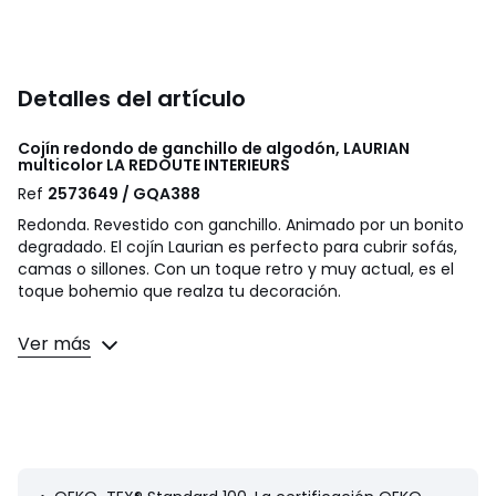
Detalles del artículo
Cojín redondo de ganchillo de algodón, LAURIAN
multicolor
LA REDOUTE INTERIEURS
Ref
2573649 / GQA388
Redonda. Revestido con ganchillo. Animado por un bonito
degradado. El cojín Laurian es perfecto para cubrir sofás,
camas o sillones. Con un toque retro y muy actual, es el
toque bohemio que realza tu decoración.
Descripción
Ver más
• Funda: 100% algodón
• Relleno 100% poliéster
• Ganchillo degradado 100% algodón
• No desenfundable
Dimensiones
• Diámetro: 35 cm