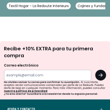
Textil Hogar - La Redoute Interieurs
Cojines y fundas de
No
Recibe +10% EXTRA para tu primera
te
compra
olvides
revisar
Correo electrónico
tu
OK
correo
para
No olvides revisar tu correo para confirmar tu suscripción.
Al suscribirte,
aceptas recibir comunicaciones comerciales por parte de La Redoute. Puedes
confirmar
darte de baja en cualquier momento. Para más información, puedes consultar
nuestra política de privacidad
.
tu
¿Ya eres cliente? Suscríbete a la newsletter desde tu espacio personal.
suscripción.
Al
AYUDA Y CONTACTO