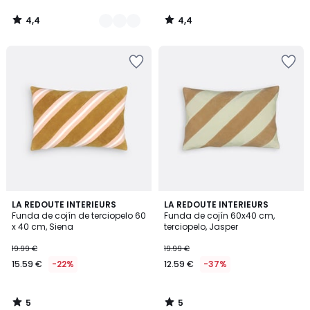
4,4
4,4
/
/
5
5
5
5
LA REDOUTE INTERIEURS
LA REDOUTE INTERIEURS
/
/
Funda de cojín de terciopelo 60
Funda de cojín 60x40 cm,
5
5
x 40 cm, Siena
terciopelo, Jasper
19.99 €
19.99 €
15.59 €
-22%
12.59 €
-37%
5
5
/
/