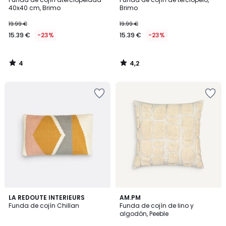
5
40x40 cm, Brimo
Brimo
19.99 €
19.99 €
15.39 €
-23%
15.39 €
-23%
4
4,2
/
/
5
5
3,9
4,8
LA REDOUTE INTERIEURS
AM.PM
/ 5
/ 5
Funda de cojín Chillan
Funda de cojín de lino y
algodón, Peeble