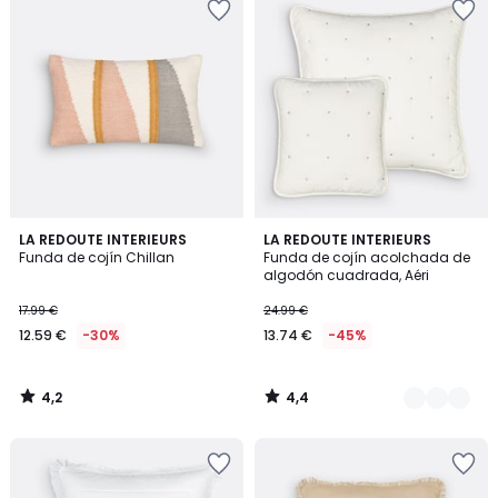
4,2
4,4
LA REDOUTE INTERIEURS
3
LA REDOUTE INTERIEURS
/ 5
/ 5
Funda de cojín Chillan
Funda de cojín acolchada de
Colores
algodón cuadrada, Aéri
17.99 €
24.99 €
12.59 €
-30%
13.74 €
-45%
4,2
4,4
/
/
5
5