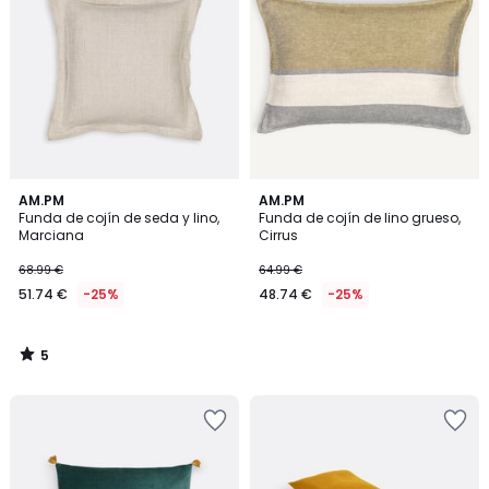
5
AM.PM
AM.PM
/
Funda de cojín de seda y lino,
Funda de cojín de lino grueso,
5
Marciana
Cirrus
68.99 €
64.99 €
51.74 €
-25%
48.74 €
-25%
5
/
5