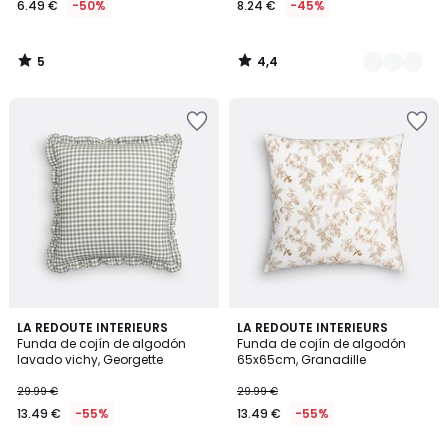
6.49 €
-50%
8.24 €
-45%
en
lugar
de
5
4,4
12.99
/
/
5
5
€
50%
descuento
aplicado.
3,5
5
LA REDOUTE INTERIEURS
LA REDOUTE INTERIEURS
/ 5
/
Funda de cojín de algodón
Funda de cojín de algodón
5
lavado vichy, Georgette
65x65cm, Granadille
29.99 €
29.99 €
13.49 €
-55%
13.49 €
-55%