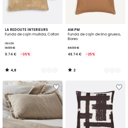
4,8
2
4
LA REDOUTE INTERIEURS
7
AM.PM
/ 5
/
Funda de cojín mullida, Colton
Funda de cojín de lino grueso,
Colores
Colores
5
Boreo
desde
14.99 €
64.99 €
9.74 €
-35%
48.74 €
-25%
4,8
2
/
/
5
5