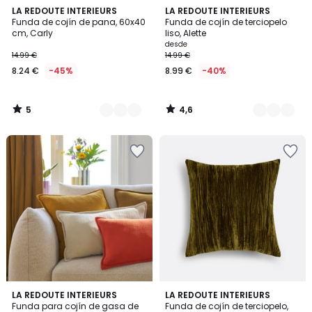
5
4,6
4
LA REDOUTE INTERIEURS
4
LA REDOUTE INTERIEURS
/
/ 5
Funda de cojín de pana, 60x40
Funda de cojín de terciopelo
Colores
Colores
5
cm, Carly
liso, Alette
desde
14.99 €
14.99 €
8.24 €
-45%
8.99 €
-40%
5
4,6
/
/
5
5
4
4,4
2
LA REDOUTE INTERIEURS
2
LA REDOUTE INTERIEURS
/
/ 5
Funda para cojín de gasa de
Funda de cojín de terciopelo,
Colores
Colores