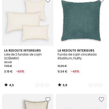
4,3
3,9
10
LA REDOUTE INTERIEURS
2
LA REDOUTE INTERIEURS
/ 5
/ 5
Lote de 2 fundas de cojín
Funda de cojín cincelada
Colores
Colores
SCÉNARIO
65x65cm, Fluffly
desde
7.99 €
16.99 €
3.19 €
-60%
9.34 €
-45%
4,3
3,9
/
/
5
5