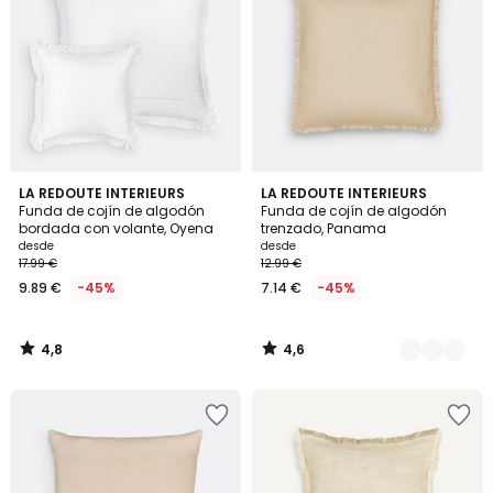
4,8
4,6
LA REDOUTE INTERIEURS
7
LA REDOUTE INTERIEURS
/ 5
/ 5
Funda de cojín de algodón
Funda de cojín de algodón
Colores
bordada con volante, Oyena
trenzado, Panama
desde
desde
17.99 €
12.99 €
9.89 €
-45%
7.14 €
-45%
4,8
4,6
/
/
5
5