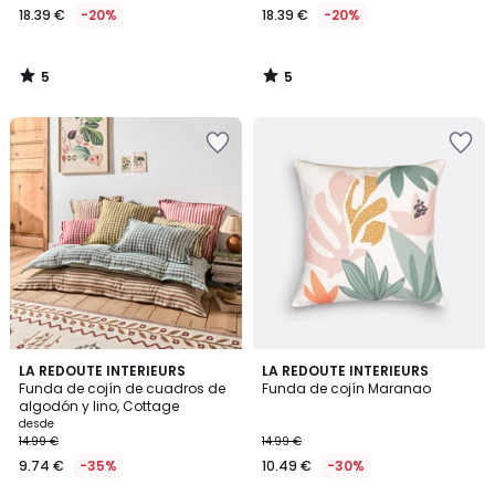
18.39 €
-20%
18.39 €
-20%
5
5
/
/
5
5
4,4
4,4
5
LA REDOUTE INTERIEURS
LA REDOUTE INTERIEURS
/ 5
/ 5
Funda de cojín de cuadros de
Funda de cojín Maranao
Colores
algodón y lino, Cottage
desde
14.99 €
14.99 €
9.74 €
-35%
10.49 €
-30%