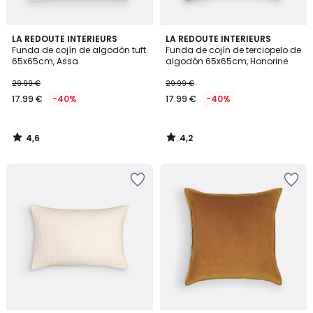
4,6
4,2
LA REDOUTE INTERIEURS
LA REDOUTE INTERIEURS
/ 5
/ 5
Funda de cojín de algodón tuft
Funda de cojín de terciopelo de
65x65cm, Assa
algodón 65x65cm, Honorine
29.99 €
29.99 €
17.99 €
-40%
17.99 €
-40%
4,6
4,2
/
/
5
5