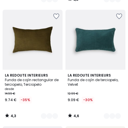
/
5
4,3
4,6
6
LA REDOUTE INTERIEURS
10
LA REDOUTE INTERIEURS
/ 5
/ 5
Funda de cojín rectangular de
Funda de cojín de terciopelo,
Colores
Colores
terciopelo, Terciopelo
Velvet
desde
14.99 €
12.99 €
9.74 €
-35%
9.09 €
-30%
4,3
4,6
/
/
5
5