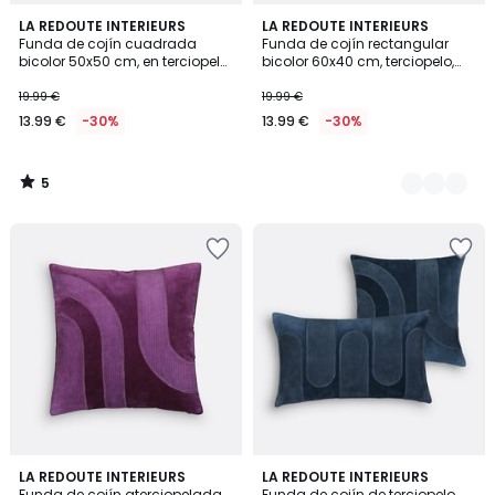
5
LA REDOUTE INTERIEURS
2
LA REDOUTE INTERIEURS
/
Funda de cojín cuadrada
Funda de cojín rectangular
Colores
5
bicolor 50x50 cm, en terciopelo,
bicolor 60x40 cm, terciopelo,
GUSALI
GUSALI
19.99 €
19.99 €
13.99 €
-30%
13.99 €
-30%
5
/
5
4
4,2
LA REDOUTE INTERIEURS
LA REDOUTE INTERIEURS
/
/ 5
Funda de cojín aterciopelada
Funda de cojín de terciopelo,