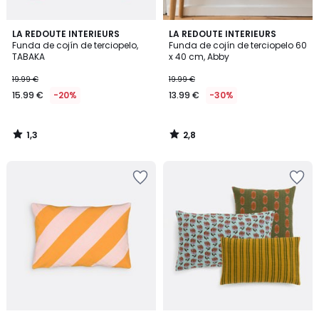
1,3
2,8
LA REDOUTE INTERIEURS
LA REDOUTE INTERIEURS
/
/ 5
Funda de cojín de terciopelo,
Funda de cojín de terciopelo 60
5
TABAKA
x 40 cm, Abby
19.99 €
19.99 €
15.99 €
-20%
13.99 €
-30%
1,3
2,8
/
/
5
5