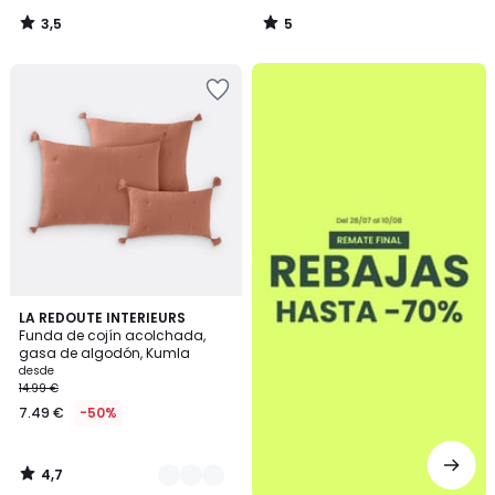
3,5
5
/
/
5
5
.
4,7
9
LA REDOUTE INTERIEURS
/ 5
Funda de cojín acolchada,
Colores
gasa de algodón, Kumla
desde
14.99 €
7.49 €
-50%
4,7
/