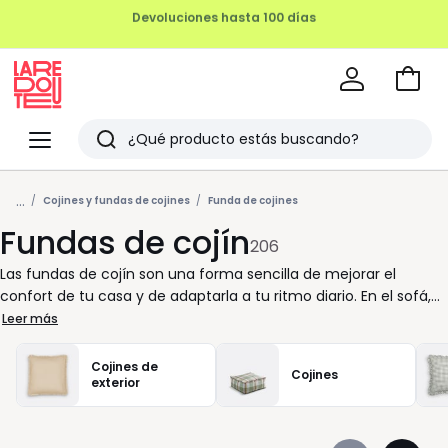
REMATE FINAL HASTA -70%
Ir
a
La
la
Redoute
Menu
Buscar
cesta
Últimos
...
artículos
Cojines y fundas de cojines
Funda de cojines
Fundas de cojín
vistos
206
Las fundas de cojín son una forma sencilla de mejorar el
confort de tu casa y de adaptarla a tu ritmo diario. En el sofá,
en la cama o en una butaca, una buena funda marca la
Leer más
diferencia en el uso habitual del hogar. Aporta suavidad,
protege el relleno y te permite renovar tus cojines cuando lo
Cojines de
Cojines
necesitas. Aquí encontrarás fundas pensadas para
exterior
acompañarte en el día a día. En algodón para un tacto
agradable, en terciopelo si buscas una sensación más