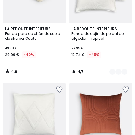
4,9
4,7
LA REDOUTE INTERIEURS
5
LA REDOUTE INTERIEURS
/ 5
/ 5
Funda para colchón de suelo
Funda de cojín de percal de
Colores
de sherpa, Ouate
algodón, Tropical
49.99 €
24.99 €
29.99 €
-40%
13.74 €
-45%
4,9
4,7
/
/
5
5