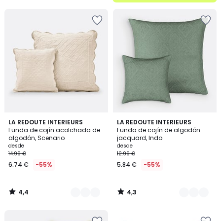
5
4,4
4,3
6
LA REDOUTE INTERIEURS
4
LA REDOUTE INTERIEURS
/ 5
/ 5
Funda de cojín acolchada de
Funda de cojín de algodón
Colores
Colores
algodón, Scenario
jacquard, Indo
desde
desde
14.99 €
12.99 €
6.74 €
-55%
5.84 €
-55%
4,4
4,3
/
/
5
5