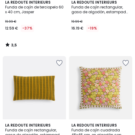
3,5
LA REDOUTE INTERIEURS
LA REDOUTE INTERIEURS
/ 5
Funda de cojín de terciopelo 60
Funda de cojín rectangular,
x 40 cm, Jasper
gasa de algodón, estampado
Ikat, ASTI
19.99 €
19.99 €
12.59 €
-37%
16.19 €
-19%
3,5
/
5
3
LA REDOUTE INTERIEURS
LA REDOUTE INTERIEURS
/
Funda de cojín rectangular,
Funda de cojín cuadrada
5
gasa de algodón, estampado
45x45 cm, en algodón con