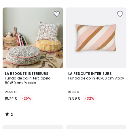
5
5
2
LA REDOUTE INTERIEURS
LA REDOUTE INTERIEURS
/
Funda de cojín, terciopelo
Funda de cojín 40x60 cm, Abby
5
50x50 cm, Yassia
24.99 €
19.99 €
18.74 €
-25%
13.59 €
-32%
2
/
5