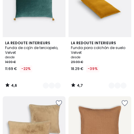
4,6
4,7
10
LA REDOUTE INTERIEURS
4
LA REDOUTE INTERIEURS
/ 5
/ 5
Funda de cojín de terciopelo,
Funda para colchón de suelo
Colores
Colores
Velvet
Velvet
desde
desde
14.99 €
29.99 €
11.69 €
-22%
18.29 €
-39%
4,6
4,7
/
/
5
5