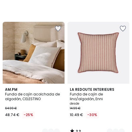
2,2
2
AM.PM
4
LA REDOUTE INTERIEURS
/ 5
Funda de cojín acolchada de
Funda de cojín de
Colores
Colores
algodón, CELESTINO
lino/algodón, Enni
desde
64.99 €
14.99 €
48.74 €
-25%
10.49 €
-30%
2,2