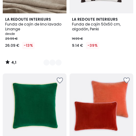
4,1
5
LA REDOUTE INTERIEURS
LA REDOUTE INTERIEURS
/ 5
Funda de cojín de lino lavado
Funda de cojín 50x50 cm,
Colores
Linange
algodón, Penki
desde
29.99 €
14.99 €
26.09 €
-13%
9.14 €
-39%
4,1
/
5