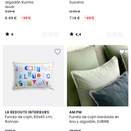
5
algodón Kumla
Susana
desde
9.99 €
12.99 €
6.49 €
-35%
7.14 €
-45%
4
4,4
/
/
5
5
LA REDOUTE INTERIEURS
AM.PM
Funda de cojín, 60x40 cm,
Funda de cojín bordada en
Roman
lino y algodón, SORINE
14.99 €
48.99 €