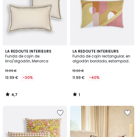
4,7
1
LA REDOUTE INTERIEURS
LA REDOUTE INTERIEURS
/ 5
/
Funda de cojín de
Funda de cojín rectangular, en
5
lino/algodón, Menorca
algodón bordado, estampado
geométrico, DYONIS
19.99 €
19.99 €
13.99 €
-30%
11.99 €
-40%
4,7
1
/
/
5
5