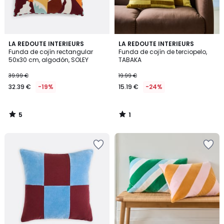
5
1
LA REDOUTE INTERIEURS
LA REDOUTE INTERIEURS
/
/
Funda de cojín rectangular
Funda de cojín de terciopelo,
5
5
50x30 cm, algodón, SOLEY
TABAKA
39.99 €
19.99 €
32.39 €
-19%
15.19 €
-24%
5
1
/
/
5
5