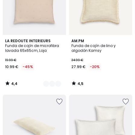
4,4
4,5
4
LA REDOUTE INTERIEURS
AM.PM
/ 5
/ 5
Funda de cojín de microfibra
Funda de cojín de lino y
Colores
lavada 65x65cm, Loja
algodón Kamsy
19.99 €
34.99 €
10.99 €
-45%
27.99 €
-20%
4,4
4,5
/
/
5
5