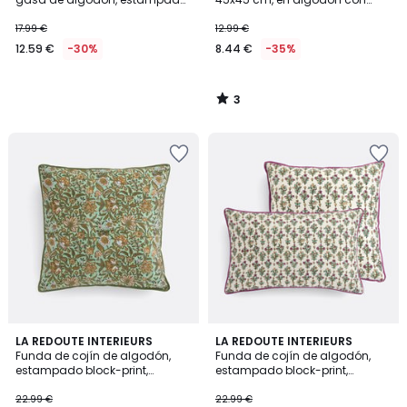
Ikat, ASTI
estampado de flores, DELILA
17.99 €
12.99 €
12.59 €
-30%
8.44 €
-35%
3
/
5
5
5
LA REDOUTE INTERIEURS
LA REDOUTE INTERIEURS
/
/
Funda de cojín de algodón,
Funda de cojín de algodón,
5
5
estampado block-print,
estampado block-print,
SHANDIRA
SHANDIRA
22.99 €
22.99 €