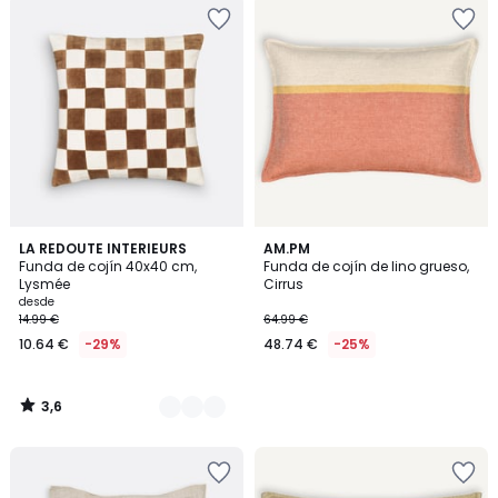
3,6
3
LA REDOUTE INTERIEURS
AM.PM
/ 5
Funda de cojín 40x40 cm,
Funda de cojín de lino grueso,
Colores
Lysmée
Cirrus
desde
14.99 €
64.99 €
10.64 €
-29%
48.74 €
-25%
3,6
/
5