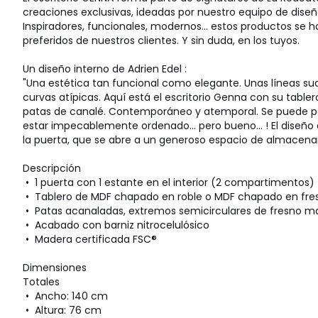
creaciones exclusivas, ideadas por nuestro equipo de diseñ
Inspiradores, funcionales, modernos... estos productos se h
preferidos de nuestros clientes. Y sin duda, en los tuyos.
Un diseño interno de Adrien Edel :
"Una estética tan funcional como elegante. Unas líneas s
curvas atípicas. Aquí está el escritorio Genna con su table
patas de canalé. Contemporáneo y atemporal. Se puede p
estar impecablemente ordenado... pero bueno... ! El diseño
la puerta, que se abre a un generoso espacio de almacena
Descripción
• 1 puerta con 1 estante en el interior (2 compartimentos)
• Tablero de MDF chapado en roble o MDF chapado en fres
• Patas acanaladas, extremos semicirculares de fresno ma
• Acabado con barniz nitrocelulósico
• Madera certificada FSC®
Dimensiones
Totales
• Ancho: 140 cm
• Altura: 76 cm