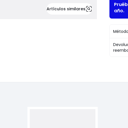
Pruéb
Artículos similares
año.
Método
Devolu
reembo