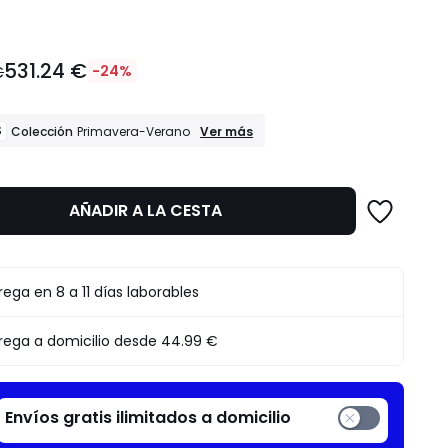
531.24 €
€
-24%
REBAJAS
S
Ver más
Colección
Primavera-Verano
Colección
Primavera-
Verano
AÑADIR A LA CESTA
to
rega en 8 a 11 días laborables
rega a domicilio desde
44.99 €
Envíos gratis ilimitados a domicilio