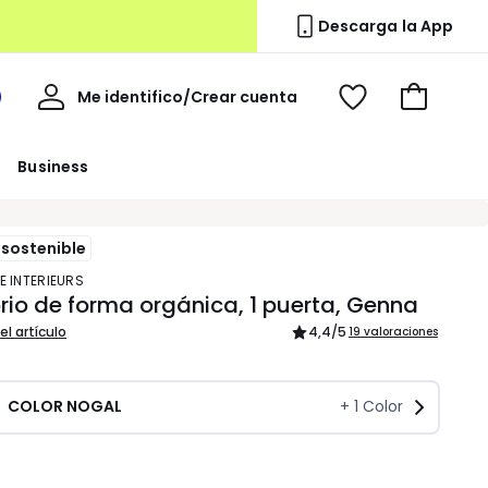
Descarga la App
Mi
Me identifico/Crear cuenta
i
Ver
Ir
cuenta
spacio
mis
a
a
favoritos
la
Business
edoute
cesta
sostenible
E INTERIEURS
orio de forma orgánica, 1 puerta, Genna
el artículo
4,4
/5
19 valoraciones
COLOR NOGAL
+
1
Color
dad