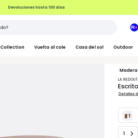
Devoluciones hasta 100 días
M
e
L
Collection
Vuelta al cole
Casa del sol
Outdoor
R
+
Madera 
LA REDOUT
Escrit
Detalles d
Canti
1